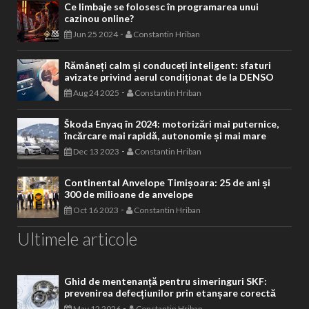
Ce limbaje se folosesc în programarea unui
cazinou online?
-
Jun 25 2024
Constantin Hriban
Rămâneți calm și conduceți inteligent: sfaturi
avizate privind aerul condiționat de la DENSO
-
Aug 24 2025
Constantin Hriban
Škoda Enyaq în 2024: motorizări mai puternice,
încărcare mai rapidă, autonomie și mai mare
-
Dec 13 2023
Constantin Hriban
Continental Anvelope Timișoara: 25 de ani și
300 de milioane de anvelope
-
Oct 16 2023
Constantin Hriban
Ultimele articole
Ghid de mentenanță pentru simeringuri SKF:
prevenirea defecțiunilor prin etanșare corectă
-
May 12 2026
Constantin Hriban