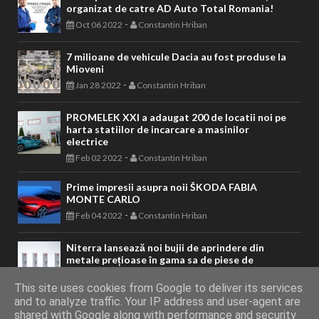
organizat de catre AD Auto Total Romania!
-
Oct 06 2022
Constantin Hriban
7 milioane de vehicule Dacia au fost produse la
Mioveni
-
Jan 28 2022
Constantin Hriban
PROMELEK XXI a adaugat 200 de locatii noi pe
harta statiilor de incarcare a masinilor
electrice
-
Feb 02 2022
Constantin Hriban
Prime impresii asupra noii ŠKODA FABIA
MONTE CARLO
-
Feb 04 2022
Constantin Hriban
Niterra lansează noi bujii de aprindere din
metale prețioase în gama sa de piese de
aprindere NGK Aftermarket
-
This site uses cookies from Google to deliver its services
May 29 2024
Constantin Hriban
and to analyze traffic. Your IP address and user-agent are
shared with Google along with performance and security