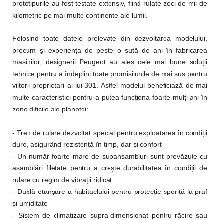
prototipurile au fost testate extensiv, fiind rulate zeci de mii de
kilometric pe mai multe continente ale lumii.
Folosind toate datele prelevate din dezvoltarea modelului,
precum și experiența de peste o sută de ani în fabricarea
mașinilor, designerii Peugeot au ales cele mai bune soluții
tehnice pentru a îndeplini toate promisiiunile de mai sus pentru
viitorii proprietari ai lui 301. Astfel modelul beneficiază de mai
multe caracteristici pentru a putea funcționa foarte mulți ani în
zone dificile ale planetei:
- Tren de rulare dezvoltat special pentru exploatarea în condiții
dure, asigurând rezistență în timp, dar și confort
- Un număr foarte mare de subansambluri sunt prevăzute cu
asamblări filetate pentru a crește durabilitatea în condiții de
rulare cu regim de vibrații ridicat
- Dublă etanșare a habitaclului pentru protecție sporită la praf
și umiditate
- Sistem de climatizare supra-dimensionat pentru răcire sau