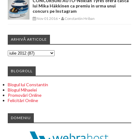
CONCURSURI AUTO-Nokian Tyres ofera casca
lui Mika Häkkinen ca premiu in urma unui
concurs pe Instagram
-
Nov 01 2016
Constantin Hriban
ARHIVĂ ARTICOLE
BLOGROLL
Blogul lui Constantin
Blogul Mihaelei
Promovări Online
Felicitări Online
DOMENIU