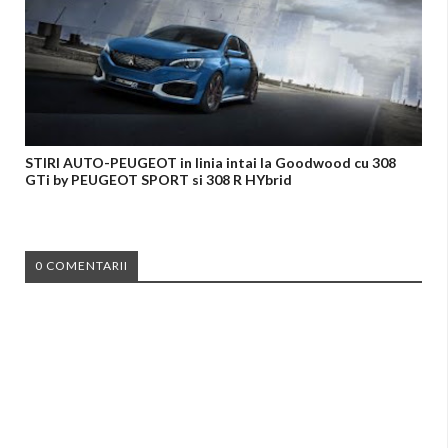
STIRI AUTO-PEUGEOT in linia intai la Goodwood cu 308
GTi by PEUGEOT SPORT si 308 R HYbrid
0 COMENTARII