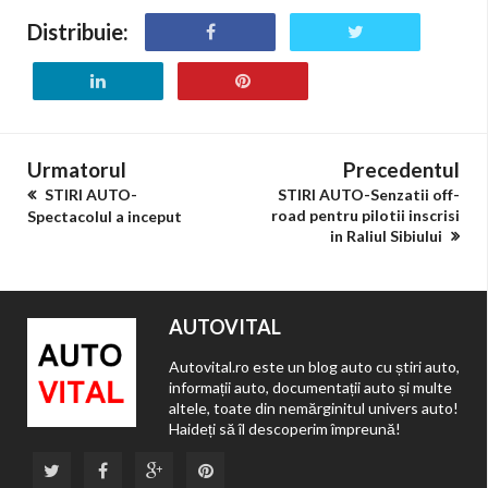
Distribuie:
Urmatorul
Precedentul
STIRI AUTO-
STIRI AUTO-Senzatii off-
road pentru pilotii inscrisi
Spectacolul a inceput
in Raliul Sibiului
AUTOVITAL
Autovital.ro este un blog auto cu știri auto,
informații auto, documentații auto și multe
altele, toate din nemărginitul univers auto!
Haideți să îl descoperim împreună!