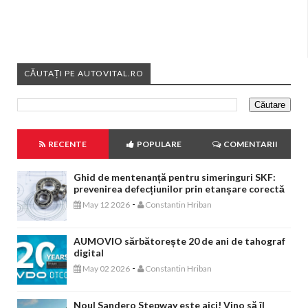
CĂUTAȚI PE AUTOVITAL.RO
RECENTE
POPULARE
COMENTARII
Ghid de mentenanță pentru simeringuri SKF:
prevenirea defecțiunilor prin etanșare corectă
-
May 12 2026
Constantin Hriban
AUMOVIO sărbătorește 20 de ani de tahograf
digital
-
May 02 2026
Constantin Hriban
Noul Sandero Stepway este aici! Vino să îl