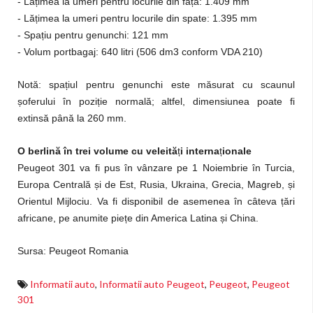
- Lățimea la umeri pentru locurile din față: 1.409 mm
- Lățimea la umeri pentru locurile din spate: 1.395 mm
- Spațiu pentru genunchi: 121 mm
- Volum portbagaj: 640 litri (506 dm3 conform VDA 210)
Notă: spațiul pentru genunchi este măsurat cu scaunul
șoferului în poziție normală; altfel, dimensiunea poate fi
extinsă până la 260 mm.
O berlină în trei volume cu veleită
ț
i interna
ț
ionale
Peugeot 301 va fi pus în vânzare pe 1 Noiembrie în Turcia,
Europa Centrală și de Est, Rusia, Ukraina, Grecia, Magreb, și
Orientul Mijlociu. Va fi disponibil de asemenea în câteva țări
africane, pe anumite piețe din America Latina și China.
Sursa: Peugeot Romania
Informatii auto
,
Informatii auto Peugeot
,
Peugeot
,
Peugeot
301