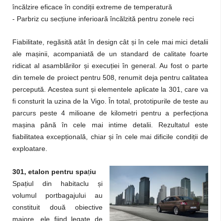
încălzire eficace în condiții extreme de temperatură
- Parbriz cu secțiune inferioară încălzită pentru zonele reci
Fiabilitate, regăsită atât în design cât și în cele mai mici detalii
ale mașinii, acompaniată de un standard de calitate foarte
ridicat al asamblărilor și execuției în general. Au fost o parte
din temele de proiect pentru 508, renumit deja pentru calitatea
percepută. Acestea sunt și elementele aplicate la 301, care va
fi consturit la uzina de la Vigo. În total, prototipurile de teste au
parcurs peste 4 milioane de kilometri pentru a perfecționa
mașina până în cele mai intime detalii. Rezultatul este
fiabilitatea excepțională, chiar și în cele mai dificile condiții de
exploatare.
301, etalon pentru spa
ț
iu
Spațiul din habitaclu și
volumul portbagajului au
constituit două obiective
majore, ele fiind legate de