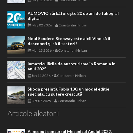
AUMOVIO sărbătorește 20 de ani de tahograf
digital
-
May 02 2026
Constantin Hriban
Noul Sandero Stepway este aici! Vino să îl
descoperi și să îl testezi!
-
Mar 13 2026
Constantin Hriban
Înmatriculările de autoturisme în Romania în
anul 2025
-
Jan 11 2026
Constantin Hriban
Škoda prezintă Fabia 130, un model ediție
specială, cu putere crescută
-
Oct 07 2025
Constantin Hriban
Articole aleatorii
A inceput concursul Mecanicul Anului 2022,