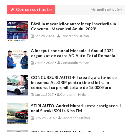
CONCURSURI AUTO
Concursuri auto
Mai multe articole
Bătălia mecanicilor auto: încep înscrierile la
Concursul Mecanicul Anului 2023!
-
Sep 25 2023
Constantin Hriban
A inceput concursul Mecanicul Anului 2022,
organizat de catre AD Auto Total Romania!
-
Oct 06 2022
Constantin Hriban
CONCURSURI AUTO-Fii creativ, arata-ne ce
inseamna ALLGRIP pentru tine si intra in
concursul cu premii totale de 15.000 Euro
-
Jan 11 2017
Constantin Hriban
STIRI AUTO-Andrei Murariu este castigatorul
unui Suzuki SX4 la Kiss FM
-
Nov 29 2016
Constantin Hriban