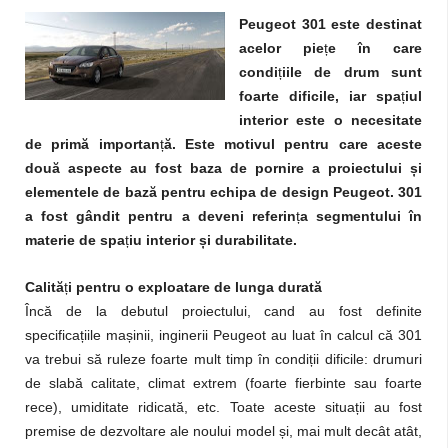
Peugeot 301 este destinat
acelor pie
ț
e în care
condi
ț
iile de drum sunt
foarte dificile, iar spa
ț
iul
interior este o necesitate
de primă importan
ț
ă. Este motivul pentru care aceste
două aspecte au fost baza de pornire a proiectului
ș
i
elementele de bază pentru echipa de design Peugeot. 301
a fost gândit pentru a deveni referin
ț
a segmentului în
materie de spa
ț
iu interior
ș
i durabilitate.
Calită
ț
i pentru o exploatare de lunga durată
Încă de la debutul proiectului, cand au fost definite
specificațiile mașinii, inginerii Peugeot au luat în calcul că 301
va trebui să ruleze foarte mult timp în condiții dificile: drumuri
de slabă calitate, climat extrem (foarte fierbinte sau foarte
rece), umiditate ridicată, etc. Toate aceste situații au fost
premise de dezvoltare ale noului model și, mai mult decât atât,