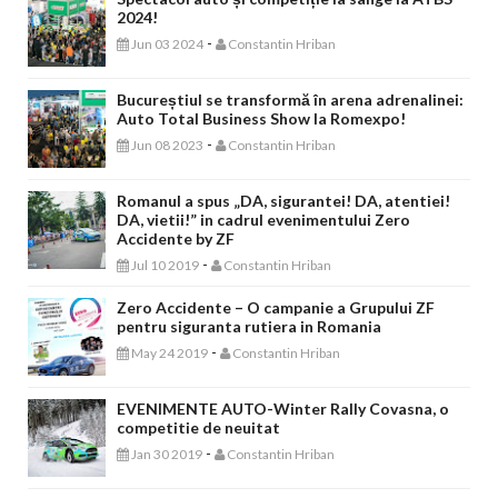
2024!
-
Jun 03 2024
Constantin Hriban
Bucureștiul se transformă în arena adrenalinei:
Auto Total Business Show la Romexpo!
-
Jun 08 2023
Constantin Hriban
Romanul a spus „DA, sigurantei! DA, atentiei!
DA, vietii!” in cadrul evenimentului Zero
Accidente by ZF
-
Jul 10 2019
Constantin Hriban
Zero Accidente – O campanie a Grupului ZF
pentru siguranta rutiera in Romania
-
May 24 2019
Constantin Hriban
EVENIMENTE AUTO-Winter Rally Covasna, o
competitie de neuitat
-
Jan 30 2019
Constantin Hriban