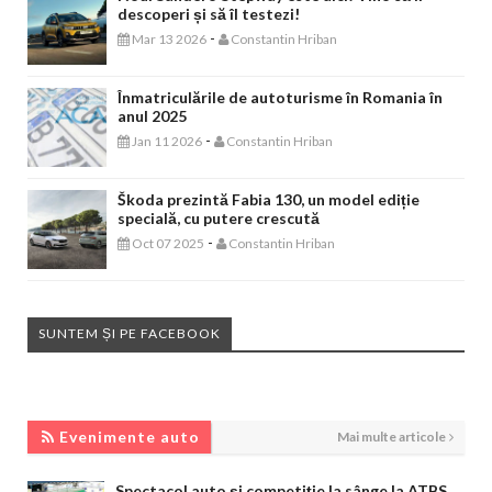
descoperi și să îl testezi!
-
Mar 13 2026
Constantin Hriban
Înmatriculările de autoturisme în Romania în
anul 2025
-
Jan 11 2026
Constantin Hriban
Škoda prezintă Fabia 130, un model ediție
specială, cu putere crescută
-
Oct 07 2025
Constantin Hriban
SUNTEM ȘI PE FACEBOOK
EVENIMENTE AUTO
Evenimente auto
Mai multe articole
Spectacol auto și competiție la sânge la ATBS