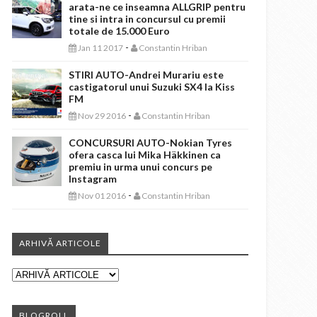
arata-ne ce inseamna ALLGRIP pentru
tine si intra in concursul cu premii
totale de 15.000 Euro
-
Jan 11 2017
Constantin Hriban
STIRI AUTO-Andrei Murariu este
castigatorul unui Suzuki SX4 la Kiss
FM
-
Nov 29 2016
Constantin Hriban
CONCURSURI AUTO-Nokian Tyres
ofera casca lui Mika Häkkinen ca
premiu in urma unui concurs pe
Instagram
-
Nov 01 2016
Constantin Hriban
ARHIVĂ ARTICOLE
BLOGROLL