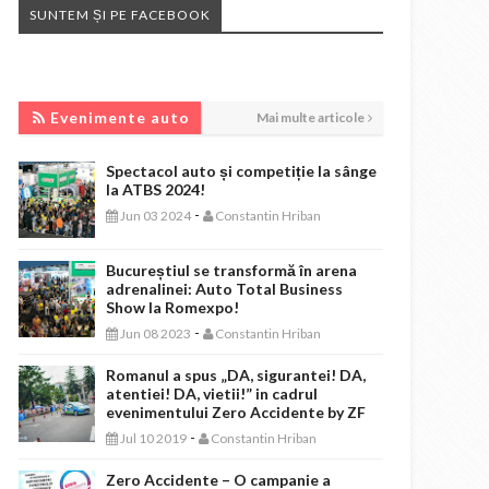
SUNTEM ȘI PE FACEBOOK
EVENIMENTE AUTO
Evenimente auto
Mai multe articole
Spectacol auto și competiție la sânge
la ATBS 2024!
-
Jun 03 2024
Constantin Hriban
Bucureștiul se transformă în arena
adrenalinei: Auto Total Business
Show la Romexpo!
-
Jun 08 2023
Constantin Hriban
Romanul a spus „DA, sigurantei! DA,
atentiei! DA, vietii!” in cadrul
evenimentului Zero Accidente by ZF
-
Jul 10 2019
Constantin Hriban
Zero Accidente – O campanie a