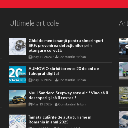
Ultimele articole
Art
Ghid de mentenanță pentru simeringuri
SKF: prevenirea defecțiunilor prin
etanșare corectă
-
May 12 2026
Constantin Hriban
AUMOVIO sărbătorește 20 de ani de
tahograf digital
-
May 02 2026
Constantin Hriban
Noul Sandero Stepway este aici! Vino să îl
descoperi și să îl testezi!
-
Mar 13 2026
Constantin Hriban
Înmatriculările de autoturisme în
Romania în anul 2025