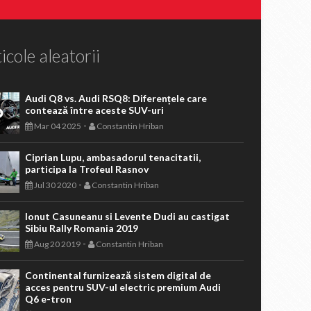
icole aleatorii
Audi Q8 vs. Audi RSQ8: Diferențele care
contează între aceste SUV-uri
-
Mar 04 2025
Constantin Hriban
Ciprian Lupu, ambasadorul tenacitatii,
participa la Trofeul Rasnov
-
Jul 30 2020
Constantin Hriban
Ionut Casuneanu si Levente Dudi au castigat
Sibiu Rally Romania 2019
-
Aug 20 2019
Constantin Hriban
Continental furnizează sistem digital de
acces pentru SUV-ul electric premium Audi
Q6 e-tron