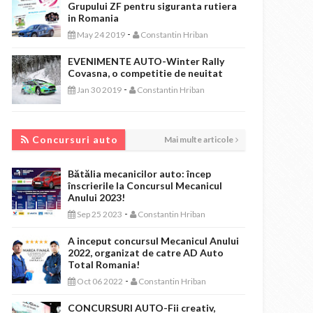
Grupului ZF pentru siguranta rutiera
in Romania
-
May 24 2019
Constantin Hriban
EVENIMENTE AUTO-Winter Rally
Covasna, o competitie de neuitat
-
Jan 30 2019
Constantin Hriban
CONCURSURI AUTO
Concursuri auto
Mai multe articole
Bătălia mecanicilor auto: încep
înscrierile la Concursul Mecanicul
Anului 2023!
-
Sep 25 2023
Constantin Hriban
A inceput concursul Mecanicul Anului
2022, organizat de catre AD Auto
Total Romania!
-
Oct 06 2022
Constantin Hriban
CONCURSURI AUTO-Fii creativ,