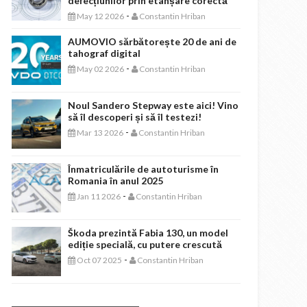
defecțiunilor prin etanșare corectă
-
May 12 2026
Constantin Hriban
AUMOVIO sărbătorește 20 de ani de
tahograf digital
-
May 02 2026
Constantin Hriban
Noul Sandero Stepway este aici! Vino
să îl descoperi și să îl testezi!
-
Mar 13 2026
Constantin Hriban
Înmatriculările de autoturisme în
Romania în anul 2025
-
Jan 11 2026
Constantin Hriban
Škoda prezintă Fabia 130, un model
ediție specială, cu putere crescută
-
Oct 07 2025
Constantin Hriban