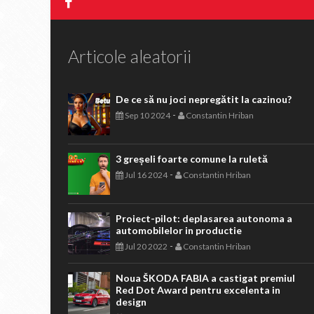
Articole aleatorii
De ce să nu joci nepregătit la cazinou?
-
Sep 10 2024
Constantin Hriban
3 greșeli foarte comune la ruletă
-
Jul 16 2024
Constantin Hriban
Proiect-pilot: deplasarea autonoma a
automobilelor in productie
-
Jul 20 2022
Constantin Hriban
Noua ŠKODA FABIA a castigat premiul
Red Dot Award pentru excelenta in
design