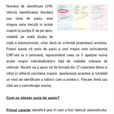
Numărul de identificare (VIN-
Vehicle Identification Number)
sau seria de şasiu, este
singura serie trecută in actele
maşinii la poziţia E de pe talon,
valabilă pe toată durata de
viaţă a autoturismului, chiar dacă se schimbă proprietarul acesteia.
Putem spune că
seria de şasiu a unei maşini este echivalentul
CNP-ului la o persoană,
reprezentând ceea ce îi aparţine numai
acelei maşini individualizând-o faţă de celelalte milioane de
vehicule. Recent ea a ajuns să fie formată din 17 caractere (litere si
cifre) şi reflectă unicitatea maşinii, apartenenţa acesteia şi totodată
un mod de identificare a fabricii care a produs-o. Fiecare literă sau
cifră are o semnificaţie anume.
Cum se citeşte seria de şasiu?
Primul caracter
identifică ţara în care a fost fabricat autovehiculul.