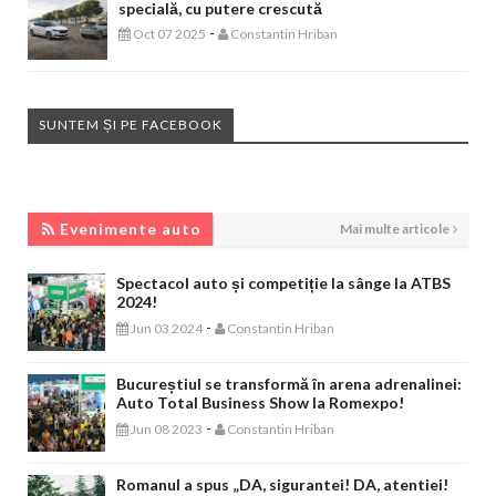
specială, cu putere crescută
-
Oct 07 2025
Constantin Hriban
SUNTEM ȘI PE FACEBOOK
EVENIMENTE AUTO
Evenimente auto
Mai multe articole
Spectacol auto și competiție la sânge la ATBS
2024!
-
Jun 03 2024
Constantin Hriban
Bucureștiul se transformă în arena adrenalinei:
Auto Total Business Show la Romexpo!
-
Jun 08 2023
Constantin Hriban
Romanul a spus „DA, sigurantei! DA, atentiei!