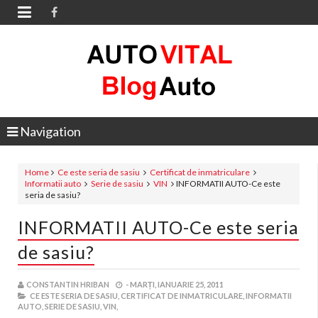

Navigation
Home
Ce este seria de sasiu
Certificat de inmatriculare
Informatii auto
Serie de sasiu
VIN
INFORMATII AUTO-Ce este
seria de sasiu?
INFORMATII AUTO-Ce este seria
de sasiu?
CONSTANTIN HRIBAN
-
MARȚI, IANUARIE 25, 2011
CE ESTE SERIA DE SASIU,
CERTIFICAT DE INMATRICULARE,
INFORMATII
AUTO,
SERIE DE SASIU,
VIN,