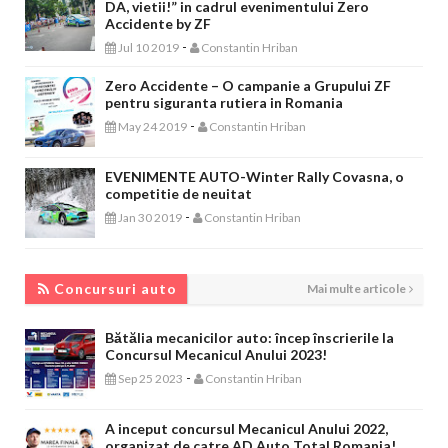
DA, vietii!” in cadrul evenimentului Zero
Accidente by ZF
-
Jul 10 2019
Constantin Hriban
Zero Accidente – O campanie a Grupului ZF
pentru siguranta rutiera in Romania
-
May 24 2019
Constantin Hriban
EVENIMENTE AUTO-Winter Rally Covasna, o
competitie de neuitat
-
Jan 30 2019
Constantin Hriban
CONCURSURI AUTO
Concursuri auto
Mai multe articole
Bătălia mecanicilor auto: încep înscrierile la
Concursul Mecanicul Anului 2023!
-
Sep 25 2023
Constantin Hriban
A inceput concursul Mecanicul Anului 2022,
organizat de catre AD Auto Total Romania!