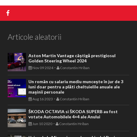
Articole aleatorii
Aston Martin Vantage câștigă prestigiosul
Golden Steering Wheel 2024
-
Nov 09 2024
Constantin Hriban
Un român cu salariu mediu muncește în jur de 3
luni doar pentru a plăti cheltuielile anuale ale
mașinii personale
-
Aug 16 2023
Constantin Hriban
ŠKODA OCTAVIA si ŠKODA SUPERB au fost
votate Automobilele 4×4 ale Anului
-
Jun 10 2020
Constantin Hriban