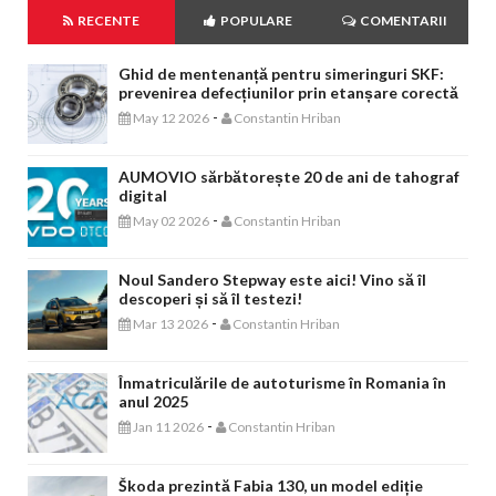
RECENTE
POPULARE
COMENTARII
Ghid de mentenanță pentru simeringuri SKF:
prevenirea defecțiunilor prin etanșare corectă
-
May 12 2026
Constantin Hriban
AUMOVIO sărbătorește 20 de ani de tahograf
digital
-
May 02 2026
Constantin Hriban
Noul Sandero Stepway este aici! Vino să îl
descoperi și să îl testezi!
-
Mar 13 2026
Constantin Hriban
Înmatriculările de autoturisme în Romania în
anul 2025
-
Jan 11 2026
Constantin Hriban
Škoda prezintă Fabia 130, un model ediție