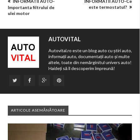
INFORMATII AUTO-
INFORMATII AUTO-Ce
este termostatul?
Importanta filtrului de
ulei motor
AUTOVITAL
Autovital.ro este un blog auto cu știri auto,
informații auto, documentații auto și multe
altele, toate din nemărginitul univers auto!
Haideți să îl descoperim împreună!
ARTICOLE ASEMĂNĂTOARE