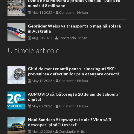
Uzina de la Mioveni a produs vehiculul Dacia cu
numărul 8 milioane
-
May 11 2025
Constantin Hriban
Gebrüder Weiss va transporta o mașină solară
în Australia
-
Aug 30 2023
Constantin Hriban
Ultimele articole
Ghid de mentenanță pentru simeringuri SKF:
prevenirea defecțiunilor prin etanșare corectă
-
May 12 2026
Constantin Hriban
AUMOVIO sărbătorește 20 de ani de tahograf
digital
-
May 02 2026
Constantin Hriban
Noul Sandero Stepway este aici! Vino să îl
descoperi și să îl testezi!
-
Mar 13 2026
Constantin Hriban