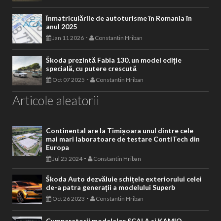
Înmatriculările de autoturisme în Romania în
anul 2025
-
Jan 11 2026
Constantin Hriban
Škoda prezintă Fabia 130, un model ediție
specială, cu putere crescută
-
Oct 07 2025
Constantin Hriban
Articole aleatorii
Continental are la Timișoara unul dintre cele
mai mari laboratoare de testare ContiTech din
Europa
-
Jul 25 2024
Constantin Hriban
Škoda Auto dezvăluie schițele exteriorului celei
de-a patra generații a modelului Superb
-
Oct 26 2023
Constantin Hriban
Cumparatorii modelelor SCALA si KAMIQ