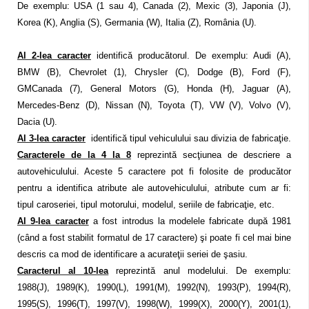
De exemplu: USA (1 sau 4), Canada (2), Mexic (3), Japonia (J),
Korea (K), Anglia (S), Germania (W), Italia (Z), România (U).
Al 2-lea caracter
identifică producătorul. De exemplu: Audi (A),
BMW (B), Chevrolet (1), Chrysler (C), Dodge (B), Ford (F),
GMCanada (7), General Motors (G), Honda (H), Jaguar (A),
Mercedes-Benz (D), Nissan (N), Toyota (T), VW (V), Volvo (V),
Dacia (U).
Al 3-lea caracter
identifică tipul vehiculului sau divizia de fabricaţie.
Caracterele de la 4 la 8
reprezintă secţiunea de descriere a
autovehiculului. Aceste 5 caractere pot fi folosite de producător
pentru a identifica atribute ale autovehiculului, atribute cum ar fi:
tipul caroseriei, tipul motorului, modelul, seriile de fabricaţie, etc.
Al 9-lea caracter
a fost introdus la modelele fabricate după 1981
(când a fost stabilit formatul de 17 caractere) şi poate fi cel mai bine
descris ca mod de identificare a acurateţii seriei de şasiu.
Caracterul al 10-lea
reprezintă anul modelului. De exemplu:
1988(J), 1989(K), 1990(L), 1991(M), 1992(N), 1993(P), 1994(R),
1995(S), 1996(T), 1997(V), 1998(W), 1999(X), 2000(Y), 2001(1),