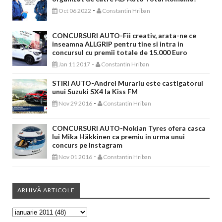
-
Oct 06 2022
Constantin Hriban
CONCURSURI AUTO-Fii creativ, arata-ne ce
inseamna ALLGRIP pentru tine si intra in
concursul cu premii totale de 15.000 Euro
-
Jan 11 2017
Constantin Hriban
STIRI AUTO-Andrei Murariu este castigatorul
unui Suzuki SX4 la Kiss FM
-
Nov 29 2016
Constantin Hriban
CONCURSURI AUTO-Nokian Tyres ofera casca
lui Mika Häkkinen ca premiu in urma unui
concurs pe Instagram
-
Nov 01 2016
Constantin Hriban
ARHIVĂ ARTICOLE