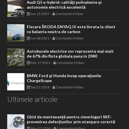
Audi Q5 e-hybrid: calități polivalente și
autonomie electrică excelentă
-
Jun 15 2025
Constantin Hriban
Fiecare ŠKODA ENYAQ iV este livrata la client
cu balanta neutra de carbon
-
Jun 08 2021
Constantin Hriban
Autobuzele electrice vor reprezenta mai mult
de 67% din flota globala pana in 2040
-
Mar 17 2021
Constantin Hriban
BMW, Ford şi Honda încep operaţiunile
ChargeScape
-
Sep 22 2024
Constantin Hriban
Ultimele articole
Ghid de mentenanță pentru simeringuri SKF:
prevenirea defecțiunilor prin etanșare corectă
-
May 12 2026
Constantin Hriban