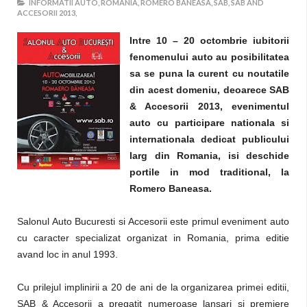
INFORMATII AUTO,
ROMANIA,
ROMERO BANEASA,
SAB,
SAB AND
ACCESORII 2013,
Intre 10 – 20 octombrie iubitorii
fenomenului auto au posibilitatea
sa se puna la curent cu noutatile
din acest domeniu, deoarece SAB
& Accesorii 2013, evenimentul
auto cu participare nationala si
internationala dedicat publicului
larg din Romania, isi deschide
portile in mod traditional, la
Romero Baneasa.
Salonul Auto Bucuresti si Accesorii este primul eveniment auto
cu caracter specializat organizat in Romania, prima editie
avand loc in anul 1993.
Cu prilejul implinirii a 20 de ani de la organizarea primei editii,
SAB & Accesorii a pregatit numeroase lansari si premiere