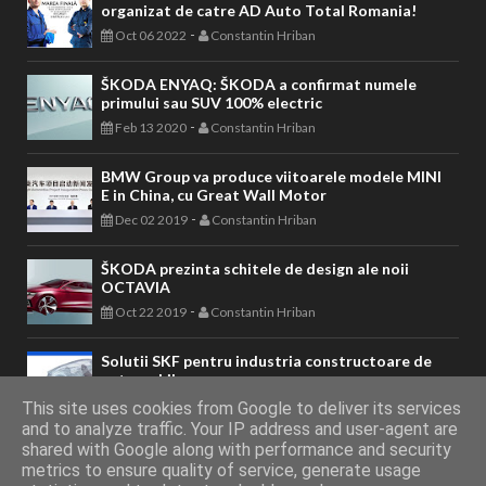
organizat de catre AD Auto Total Romania!
-
Oct 06 2022
Constantin Hriban
ŠKODA ENYAQ: ŠKODA a confirmat numele
primului sau SUV 100% electric
-
Feb 13 2020
Constantin Hriban
BMW Group va produce viitoarele modele MINI
E in China, cu Great Wall Motor
-
Dec 02 2019
Constantin Hriban
ŠKODA prezinta schitele de design ale noii
OCTAVIA
-
Oct 22 2019
Constantin Hriban
Solutii SKF pentru industria constructoare de
automobile
-
Sep 13 2019
Constantin Hriban
This site uses cookies from Google to deliver its services
and to analyze traffic. Your IP address and user-agent are
shared with Google along with performance and security
metrics to ensure quality of service, generate usage