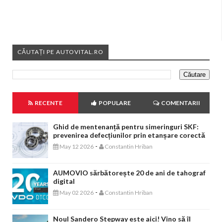
CĂUTAȚI PE AUTOVITAL.RO
RECENTE
POPULARE
COMENTARII
Ghid de mentenanță pentru simeringuri SKF:
prevenirea defecțiunilor prin etanșare corectă
-
May 12 2026
Constantin Hriban
AUMOVIO sărbătorește 20 de ani de tahograf
digital
-
May 02 2026
Constantin Hriban
Noul Sandero Stepway este aici! Vino să îl