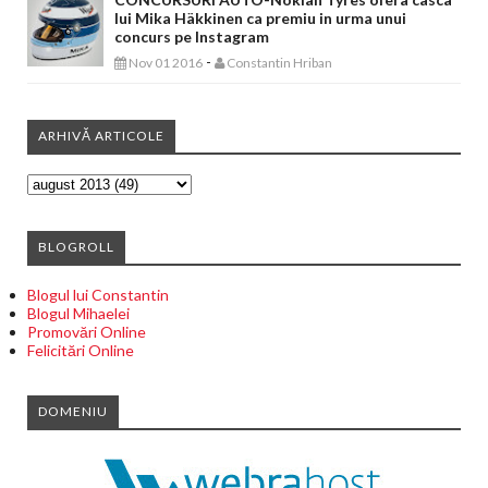
lui Mika Häkkinen ca premiu in urma unui
concurs pe Instagram
-
Nov 01 2016
Constantin Hriban
ARHIVĂ ARTICOLE
BLOGROLL
Blogul lui Constantin
Blogul Mihaelei
Promovări Online
Felicitări Online
DOMENIU