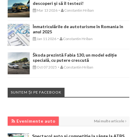
descoperi și să îl testezi!
-
Mar 13 2026
Constantin Hriban
Înmatriculările de autoturisme în Romania în
anul 2025
-
Jan 11 2026
Constantin Hriban
Škoda prezintă Fabia 130, un model ediție
specială, cu putere crescută
-
Oct 07 2025
Constantin Hriban
SUNTEM ȘI PE FACEBOOK
EVENIMENTE AUTO
Evenimente auto
Mai multe articole
Spectacol auto și competiție la sânge la ATBS