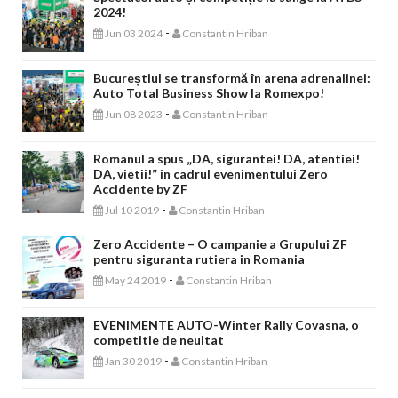
2024!
-
Jun 03 2024
Constantin Hriban
Bucureștiul se transformă în arena adrenalinei:
Auto Total Business Show la Romexpo!
-
Jun 08 2023
Constantin Hriban
Romanul a spus „DA, sigurantei! DA, atentiei!
DA, vietii!” in cadrul evenimentului Zero
Accidente by ZF
-
Jul 10 2019
Constantin Hriban
Zero Accidente – O campanie a Grupului ZF
pentru siguranta rutiera in Romania
-
May 24 2019
Constantin Hriban
EVENIMENTE AUTO-Winter Rally Covasna, o
competitie de neuitat
-
Jan 30 2019
Constantin Hriban