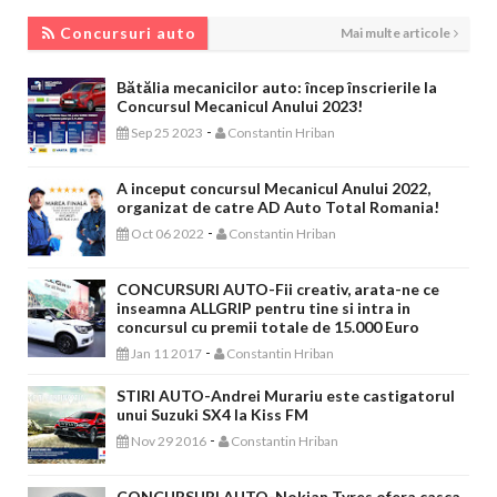
CONCURSURI AUTO
Concursuri auto
Mai multe articole
Bătălia mecanicilor auto: încep înscrierile la
Concursul Mecanicul Anului 2023!
-
Sep 25 2023
Constantin Hriban
A inceput concursul Mecanicul Anului 2022,
organizat de catre AD Auto Total Romania!
-
Oct 06 2022
Constantin Hriban
CONCURSURI AUTO-Fii creativ, arata-ne ce
inseamna ALLGRIP pentru tine si intra in
concursul cu premii totale de 15.000 Euro
-
Jan 11 2017
Constantin Hriban
STIRI AUTO-Andrei Murariu este castigatorul
unui Suzuki SX4 la Kiss FM
-
Nov 29 2016
Constantin Hriban
CONCURSURI AUTO-Nokian Tyres ofera casca