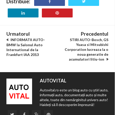
Distribuie:
Urmatorul
Precedentul
INFORMATII AUTO-
STIRI AUTO-Bosch, GS
Yuasa si Mitsubishi
BMW la Salonul Auto
Corporation lucreaza la o
International de la
noua generatie de
Frankfurt IAA 2013
acumulatori litiu-ion
AUTOVITAL
Autovital.ro este un blog auto cu știri auto,
informații auto, documentații auto și multe
altele, toate din nemărginitul univers auto!
Haideți să îl descoperim împreună!