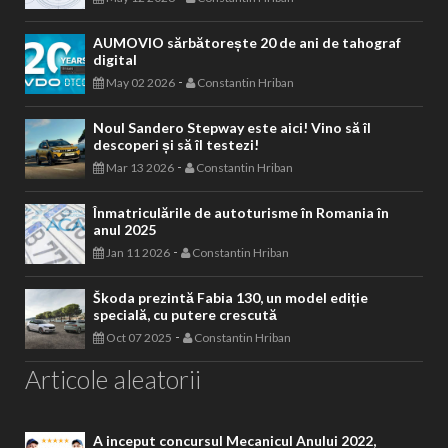
AUMOVIO sărbătorește 20 de ani de tahograf
digital
-
May 02 2026
Constantin Hriban
Noul Sandero Stepway este aici! Vino să îl
descoperi și să îl testezi!
-
Mar 13 2026
Constantin Hriban
Înmatriculările de autoturisme în Romania în
anul 2025
-
Jan 11 2026
Constantin Hriban
Škoda prezintă Fabia 130, un model ediție
specială, cu putere crescută
-
Oct 07 2025
Constantin Hriban
Articole aleatorii
A inceput concursul Mecanicul Anului 2022,