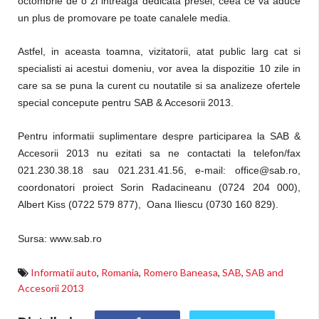
octombrie de o zi intreaga dedicata presei, ceea ce va aduce
un plus de promovare pe toate canalele media.
Astfel, in aceasta toamna, vizitatorii, atat public larg cat si
specialisti ai acestui domeniu, vor avea la dispozitie 10 zile in
care sa se puna la curent cu noutatile si sa analizeze ofertele
special concepute pentru SAB & Accesorii 2013.
Pentru informatii suplimentare despre participarea la SAB &
Accesorii 2013 nu ezitati sa ne contactati la telefon/fax
021.230.38.18 sau 021.231.41.56, e-mail: office@sab.ro,
coordonatori proiect Sorin Radacineanu (0724 204 000),
Albert Kiss (0722 579 877), Oana Iliescu (0730 160 829).
Sursa: www.sab.ro
Informatii auto
,
Romania
,
Romero Baneasa
,
SAB
,
SAB and
Accesorii 2013