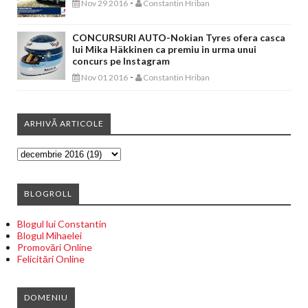
-
Nov 29 2016
Constantin Hriban
CONCURSURI AUTO-Nokian Tyres ofera casca
lui Mika Häkkinen ca premiu in urma unui
concurs pe Instagram
-
Nov 01 2016
Constantin Hriban
ARHIVĂ ARTICOLE
BLOGROLL
Blogul lui Constantin
Blogul Mihaelei
Promovări Online
Felicitări Online
DOMENIU