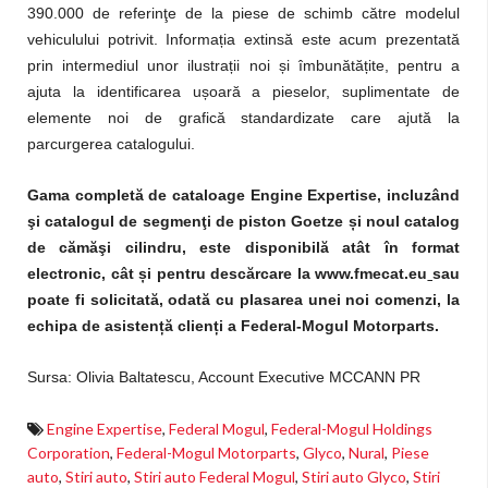
390.000 de referinţe de la piese de schimb către modelul
vehiculului potrivit. Informația extinsă este acum prezentată
prin intermediul unor ilustrații noi și îmbunătățite, pentru a
ajuta la identificarea ușoară a pieselor, suplimentate de
elemente noi de grafică standardizate care ajută la
parcurgerea catalogului.
Gama completă de cataloage Engine Expertise, incluzând
şi catalogul de segmenţi de piston Goetze și noul catalog
de cămăşi cilindru, este disponibilă atât în format
electronic, cât și pentru descărcare la www.fmecat.eu
sau
poate fi solicitată, odată cu plasarea unei noi comenzi, la
echipa de asistență clienți a Federal-Mogul Motorparts.
Sursa: Olivia Baltatescu, Account Executive MCCANN PR
Engine Expertise
,
Federal Mogul
,
Federal-Mogul Holdings
Corporation
,
Federal-Mogul Motorparts
,
Glyco
,
Nural
,
Piese
auto
,
Stiri auto
,
Stiri auto Federal Mogul
,
Stiri auto Glyco
,
Stiri