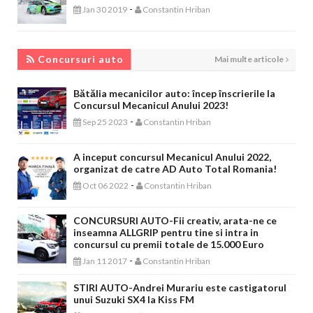
-
Jan 30 2019
Constantin Hriban
CONCURSURI AUTO
Concursuri auto
Mai multe articole
Bătălia mecanicilor auto: încep înscrierile la
Concursul Mecanicul Anului 2023!
-
Sep 25 2023
Constantin Hriban
A inceput concursul Mecanicul Anului 2022,
organizat de catre AD Auto Total Romania!
-
Oct 06 2022
Constantin Hriban
CONCURSURI AUTO-Fii creativ, arata-ne ce
inseamna ALLGRIP pentru tine si intra in
concursul cu premii totale de 15.000 Euro
-
Jan 11 2017
Constantin Hriban
STIRI AUTO-Andrei Murariu este castigatorul
unui Suzuki SX4 la Kiss FM