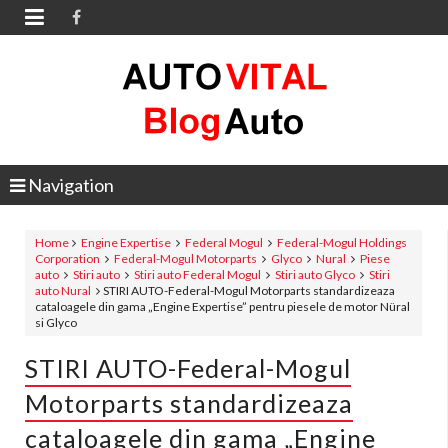

Navigation
Home
Engine Expertise
Federal Mogul
Federal-Mogul Holdings
Corporation
Federal-Mogul Motorparts
Glyco
Nural
Piese
auto
Stiri auto
Stiri auto Federal Mogul
Stiri auto Glyco
Stiri
auto Nural
STIRI AUTO-Federal-Mogul Motorparts standardizeaza
cataloagele din gama „Engine Expertise” pentru piesele de motor Nüral
si Glyco
STIRI AUTO-Federal-Mogul
Motorparts standardizeaza
cataloagele din gama „Engine