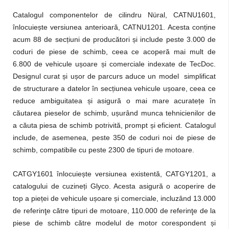
Catalogul componentelor de cilindru Nüral, CATNU1601,
înlocuiește versiunea anterioară, CATNU1201. Acesta conține
acum 88 de secțiuni de producători și include peste 3.000 de
coduri de piese de schimb, ceea ce acoperă mai mult de
6.800 de vehicule ușoare și comerciale indexate de TecDoc.
Designul curat și ușor de parcurs aduce un model simplificat
de structurare a datelor în secțiunea vehicule ușoare, ceea ce
reduce ambiguitatea și asigură o mai mare acuratețe în
căutarea pieselor de schimb, ușurând munca tehnicienilor de
a căuta piesa de schimb potrivită, prompt și eficient. Catalogul
include, de asemenea, peste 350 de coduri noi de piese de
schimb, compatibile cu peste 2300 de tipuri de motoare.
CATGY1601 înlocuiește versiunea existentă, CATGY1201, a
catalogului de cuzineți Glyco. Acesta asigură o acoperire de
top a pieței de vehicule ușoare și comerciale, incluzând 13.000
de referinţe către tipuri de motoare, 110.000 de referinţe de la
piese de schimb către modelul de motor corespondent și