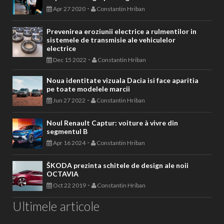
-
Apr 27 2020
Constantin Hriban
Prevenirea eroziunii electrice a rulmentilor in
sistemele de transmisie ale vehiculelor
electrice
-
Dec 15 2022
Constantin Hriban
Noua identitate vizuala Dacia isi face aparitia
pe toate modelele marcii
-
Jun 27 2022
Constantin Hriban
Noul Renault Captur: voiture à vivre din
segmentul B
-
Apr 16 2024
Constantin Hriban
ŠKODA prezinta schitele de design ale noii
OCTAVIA
-
Oct 22 2019
Constantin Hriban
Ultimele articole