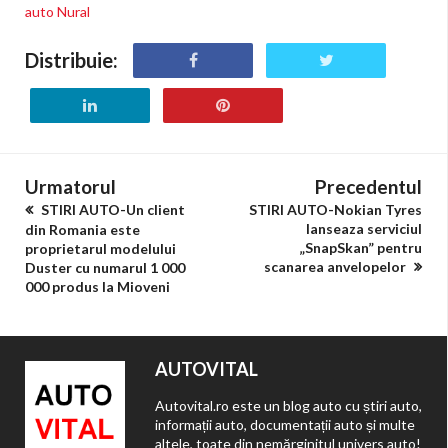
auto Nural
Distribuie:
Urmatorul
Precedentul
STIRI AUTO-Un client
STIRI AUTO-Nokian Tyres
lanseaza serviciul
din Romania este
„SnapSkan” pentru
proprietarul modelului
scanarea anvelopelor
Duster cu numarul 1 000
000 produs la Mioveni
AUTOVITAL
Autovital.ro este un blog auto cu știri auto,
informații auto, documentații auto și multe
altele, toate din nemărginitul univers auto!