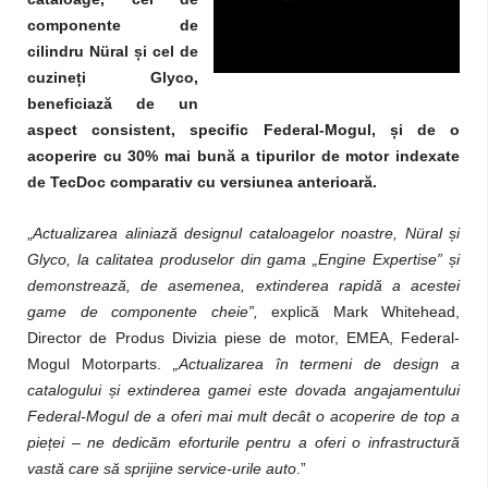
componente de
cilindru Nüral și cel de
cuzineți Glyco,
beneficiază de un
aspect consistent, specific Federal-Mogul, și de o
acoperire cu 30% mai bună a tipurilor de motor indexate
de TecDoc comparativ cu versiunea anterioară.
„
Actualizarea aliniază designul cataloagelor noastre, Nüral și
Glyco, la calitatea produselor din gama „Engine Expertise” și
demonstrează, de asemenea, extinderea rapidă a acestei
game de componente cheie”,
explică Mark Whitehead,
Director de Produs Divizia piese de motor, EMEA, Federal-
Mogul Motorparts.
„Actualizarea în termeni de design a
catalogului și extinderea gamei este dovada angajamentului
Federal-Mogul de a oferi mai mult decât o acoperire de top a
pieței – ne dedicăm eforturile pentru a oferi o infrastructură
vastă care să sprijine service-urile auto
.”