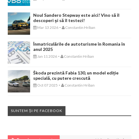
Noul Sandero Stepway este aici! Vino să îl
descoperi și să îl testezi!
-
Mar 13 2026
Constantin Hriban
Înmatriculările de autoturisme în Romania în
anul 2025
-
Jan 11 2026
Constantin Hriban
Škoda prezintă Fabia 130, un model ediție
specială, cu putere crescută
-
Oct 07 2025
Constantin Hriban
SUNTEM ȘI PE FACEBOOK
EVENIMENTE AUTO