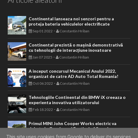
Continental lanseaza noi senzori pentru a
proteja bateria vehiculelor electrificate
-
Sep 01 2022
Constantin Hriban
Continental prezintă o mașină demonstrativă
cu tehnologii de interacțiune inovatoare
-
Jan 07 2025
Constantin Hriban
A inceput concursul Mecanicul Anului 2022,
organizat de catre AD Auto Total Romania!
-
Oct 06 2022
Constantin Hriban
Tehnologiile Continental din BMW iX creeaza o
experienta inovativa utilizatorului
-
Feb 18 2022
Constantin Hriban
Primul MINI John Cooper Works electric va
debuta la Goodwood Festival of Speed
-
Jul 08 2024
Constantin Hriban
This site uses cookies from Google to deliver its services