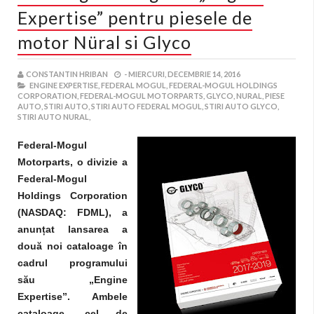
Expertise” pentru piesele de
motor Nüral si Glyco
CONSTANTIN HRIBAN
-
MIERCURI, DECEMBRIE 14, 2016
ENGINE EXPERTISE,
FEDERAL MOGUL,
FEDERAL-MOGUL HOLDINGS
CORPORATION,
FEDERAL-MOGUL MOTORPARTS,
GLYCO,
NURAL,
PIESE
AUTO,
STIRI AUTO,
STIRI AUTO FEDERAL MOGUL,
STIRI AUTO GLYCO,
STIRI AUTO NURAL,
Federal-Mogul
Motorparts, o divizie a
Federal-Mogul
Holdings Corporation
(NASDAQ: FDML), a
anunțat lansarea a
două noi cataloage în
cadrul programului
său „Engine
Expertise”. Ambele
cataloage, cel de