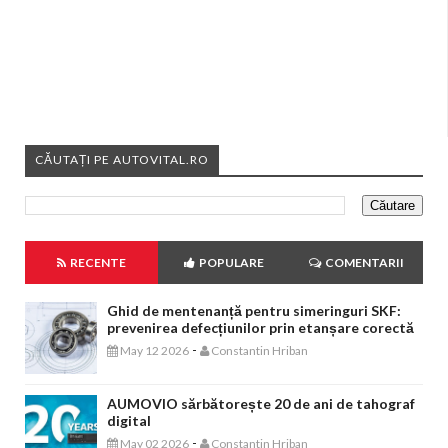
CĂUTAȚI PE AUTOVITAL.RO
RECENTE
POPULARE
COMENTARII
Ghid de mentenanță pentru simeringuri SKF:
prevenirea defecțiunilor prin etanșare corectă
-
May 12 2026
Constantin Hriban
AUMOVIO sărbătorește 20 de ani de tahograf
digital
-
May 02 2026
Constantin Hriban