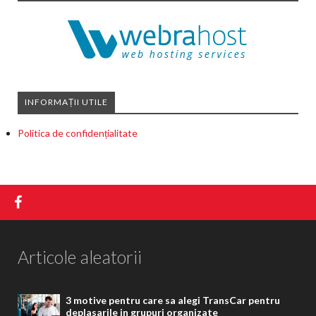
INFORMAȚII UTILE
Politica de confidențialitate
Articole aleatorii
3 motive pentru care sa alegi TransCar pentru
deplasarile in grupuri organizate