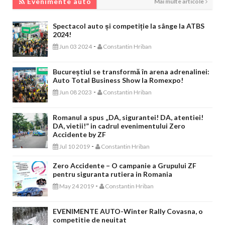
Evenimente auto
Mai multe articole
Spectacol auto și competiție la sânge la ATBS
2024!
-
Jun 03 2024
Constantin Hriban
Bucureștiul se transformă în arena adrenalinei:
Auto Total Business Show la Romexpo!
-
Jun 08 2023
Constantin Hriban
Romanul a spus „DA, sigurantei! DA, atentiei!
DA, vietii!” in cadrul evenimentului Zero
Accidente by ZF
-
Jul 10 2019
Constantin Hriban
Zero Accidente – O campanie a Grupului ZF
pentru siguranta rutiera in Romania
-
May 24 2019
Constantin Hriban
EVENIMENTE AUTO-Winter Rally Covasna, o
competitie de neuitat