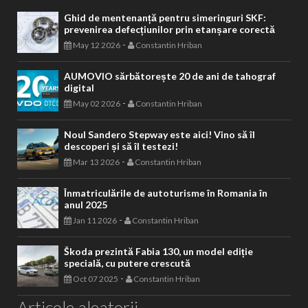
Ghid de mentenanță pentru simeringuri SKF:
prevenirea defecțiunilor prin etanșare corectă
-
May 12 2026
Constantin Hriban
AUMOVIO sărbătorește 20 de ani de tahograf
digital
-
May 02 2026
Constantin Hriban
Noul Sandero Stepway este aici! Vino să îl
descoperi și să îl testezi!
-
Mar 13 2026
Constantin Hriban
Înmatriculările de autoturisme în Romania în
anul 2025
-
Jan 11 2026
Constantin Hriban
Škoda prezintă Fabia 130, un model ediție
specială, cu putere crescută
-
Oct 07 2025
Constantin Hriban
Articole aleatorii