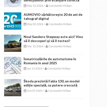
defecțiunilor prin etanșare corectă
-
May 12 2026
Constantin Hriban
AUMOVIO sărbătorește 20 de ani de
tahograf digital
-
May 02 2026
Constantin Hriban
Noul Sandero Stepway este aici! Vino
să îl descoperi și să îl testezi!
-
Mar 13 2026
Constantin Hriban
Înmatriculările de autoturisme în
Romania în anul 2025
-
Jan 11 2026
Constantin Hriban
Škoda prezintă Fabia 130, un model
ediție specială, cu putere crescută
-
Oct 07 2025
Constantin Hriban