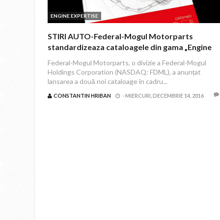
ENGINE EXPERTISE
STIRI AUTO-Federal-Mogul Motorparts
standardizeaza cataloagele din gama „Engine
Expertise” pentru piesele de motor Nüral si
Federal-Mogul Motorparts, o divizie a Federal-Mogul
Glyco
Holdings Corporation (NASDAQ: FDML), a anunțat
lansarea a două noi cataloage în cadru...
CONSTANTIN HRIBAN
-
MIERCURI, DECEMBRIE 14, 2016