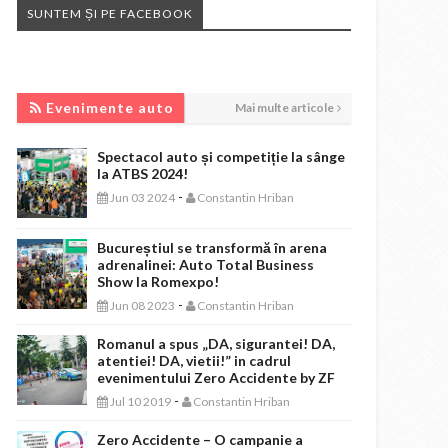
SUNTEM ȘI PE FACEBOOK
EVENIMENTE AUTO
Evenimente auto
Mai multe articole
Spectacol auto și competiție la sânge
la ATBS 2024!
-
Jun 03 2024
Constantin Hriban
Bucureștiul se transformă în arena
adrenalinei: Auto Total Business
Show la Romexpo!
-
Jun 08 2023
Constantin Hriban
Romanul a spus „DA, sigurantei! DA,
atentiei! DA, vietii!” in cadrul
evenimentului Zero Accidente by ZF
-
Jul 10 2019
Constantin Hriban
Zero Accidente – O campanie a