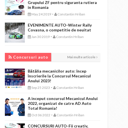
Grupului ZF pentru siguranta rutiera
in Romania
-
May 24 2019
Constantin Hriban
EVENIMENTE AUTO-Winter Rally
Covasna, o competitie de neuitat
-
Jan 30 2019
Constantin Hriban
CONCURSURI AUTO
Concursuri auto
Mai multe articole
Bătălia mecanicilor auto: încep
înscrierile la Concursul Mecanicul
Anului 2023!
-
Sep 25 2023
Constantin Hriban
A inceput concursul Mecanicul Anului
2022, organizat de catre AD Auto
Total Romania!
-
Oct 06 2022
Constantin Hriban
CONCURSURI AUTO-Fii creativ,