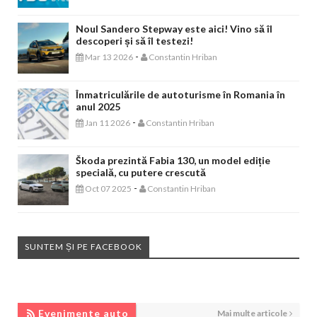
Noul Sandero Stepway este aici! Vino să îl
descoperi și să îl testezi!
-
Mar 13 2026
Constantin Hriban
Înmatriculările de autoturisme în Romania în
anul 2025
-
Jan 11 2026
Constantin Hriban
Škoda prezintă Fabia 130, un model ediție
specială, cu putere crescută
-
Oct 07 2025
Constantin Hriban
SUNTEM ȘI PE FACEBOOK
EVENIMENTE AUTO
Evenimente auto
Mai multe articole