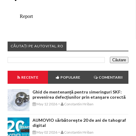
CĂUTAȚI PE AUTOVITAL.RO
RECENTE
POPULARE
COMENTARII
Ghid de mentenanță pentru simeringuri SKF:
prevenirea defecțiunilor prin etanșare corectă
-
May 12 2026
Constantin Hriban
AUMOVIO sărbătorește 20 de ani de tahograf
digital
-
May 02 2026
Constantin Hriban