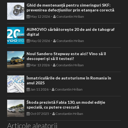
Ghid de mentenanță pentru simeringuri SKF:
prevenirea defecțiunilor prin etanșare corectă
-
May 12 2026
Constantin Hriban
AUMOVIO sărbătorește 20 de ani de tahograf
digital
-
May 02 2026
Constantin Hriban
Noul Sandero Stepway este aici! Vino să îl
descoperi și să îl testezi!
-
Mar 13 2026
Constantin Hriban
Înmatriculările de autoturisme în Romania în
anul 2025
-
Jan 11 2026
Constantin Hriban
Škoda prezintă Fabia 130, un model ediție
specială, cu putere crescută
-
Oct 07 2025
Constantin Hriban
Articole aleatorii