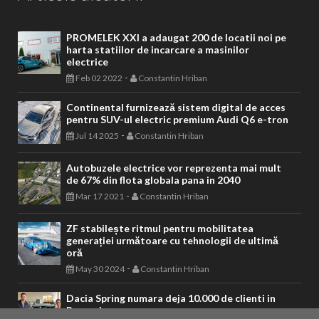
PROMELEK XXI a adaugat 200 de locatii noi pe
harta statiilor de incarcare a masinilor
electrice
-
Feb 02 2022
Constantin Hriban
Continental furnizează sistem digital de acces
pentru SUV-ul electric premium Audi Q6 e-tron
-
Jul 14 2025
Constantin Hriban
Autobuzele electrice vor reprezenta mai mult
de 67% din flota globala pana in 2040
-
Mar 17 2021
Constantin Hriban
ZF stabilește ritmul pentru mobilitatea
generației următoare cu tehnologii de ultimă
oră
-
May 30 2024
Constantin Hriban
Dacia Spring numara deja 10.000 de clienti in
Romania