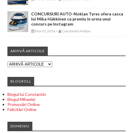
CONCURSURI AUTO-Nokian Tyres ofera casca
lui Mika Häkkinen ca premiu in urma unui
concurs pe Instagram
-
Nov 01 2016
Constantin Hriban
ARHIVĂ ARTICOLE
BLOGROLL
Blogul lui Constantin
Blogul Mihaelei
Promovări Online
Felicitări Online
DOMENIU