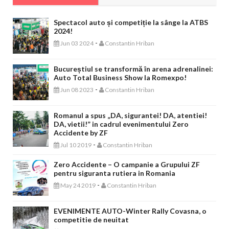
Spectacol auto și competiție la sânge la ATBS
2024!
-
Jun 03 2024
Constantin Hriban
Bucureștiul se transformă în arena adrenalinei:
Auto Total Business Show la Romexpo!
-
Jun 08 2023
Constantin Hriban
Romanul a spus „DA, sigurantei! DA, atentiei!
DA, vietii!” in cadrul evenimentului Zero
Accidente by ZF
-
Jul 10 2019
Constantin Hriban
Zero Accidente – O campanie a Grupului ZF
pentru siguranta rutiera in Romania
-
May 24 2019
Constantin Hriban
EVENIMENTE AUTO-Winter Rally Covasna, o
competitie de neuitat