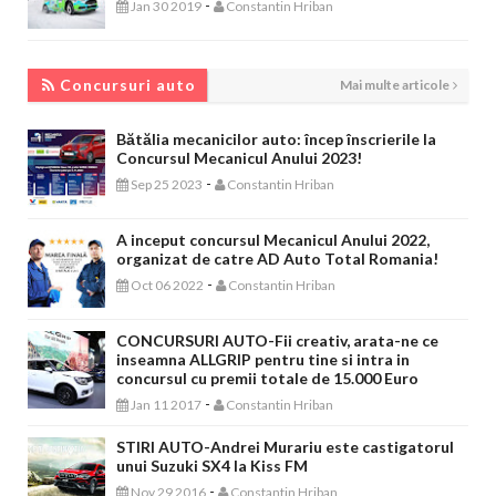
-
Jan 30 2019
Constantin Hriban
CONCURSURI AUTO
Concursuri auto
Mai multe articole
Bătălia mecanicilor auto: încep înscrierile la
Concursul Mecanicul Anului 2023!
-
Sep 25 2023
Constantin Hriban
A inceput concursul Mecanicul Anului 2022,
organizat de catre AD Auto Total Romania!
-
Oct 06 2022
Constantin Hriban
CONCURSURI AUTO-Fii creativ, arata-ne ce
inseamna ALLGRIP pentru tine si intra in
concursul cu premii totale de 15.000 Euro
-
Jan 11 2017
Constantin Hriban
STIRI AUTO-Andrei Murariu este castigatorul
unui Suzuki SX4 la Kiss FM
-
Nov 29 2016
Constantin Hriban