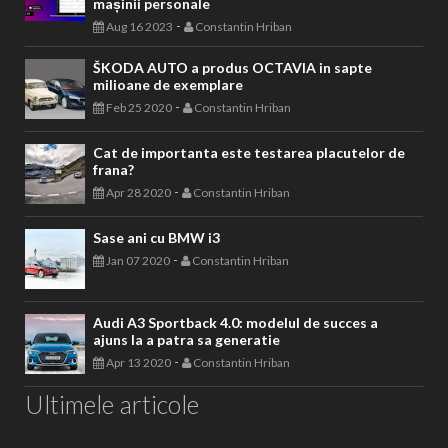
mașinii personale
-
Aug 16 2023
Constantin Hriban
ŠKODA AUTO a produs OCTAVIA in sapte
milioane de exemplare
-
Feb 25 2020
Constantin Hriban
Cat de importanta este testarea placutelor de
frana?
-
Apr 28 2020
Constantin Hriban
Sase ani cu BMW i3
-
Jan 07 2020
Constantin Hriban
Audi A3 Sportback 4.0: modelul de succes a
ajuns la a patra sa generatie
-
Apr 13 2020
Constantin Hriban
Ultimele articole