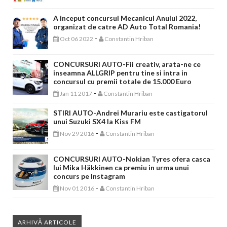
A inceput concursul Mecanicul Anului 2022,
organizat de catre AD Auto Total Romania!
-
Oct 06 2022
Constantin Hriban
CONCURSURI AUTO-Fii creativ, arata-ne ce
inseamna ALLGRIP pentru tine si intra in
concursul cu premii totale de 15.000 Euro
-
Jan 11 2017
Constantin Hriban
STIRI AUTO-Andrei Murariu este castigatorul
unui Suzuki SX4 la Kiss FM
-
Nov 29 2016
Constantin Hriban
CONCURSURI AUTO-Nokian Tyres ofera casca
lui Mika Häkkinen ca premiu in urma unui
concurs pe Instagram
-
Nov 01 2016
Constantin Hriban
ARHIVĂ ARTICOLE