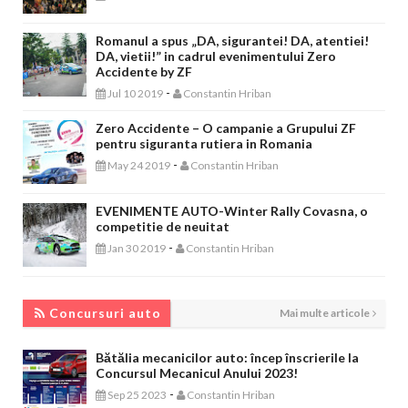
Romanul a spus „DA, sigurantei! DA, atentiei!
DA, vietii!” in cadrul evenimentului Zero
Accidente by ZF
-
Jul 10 2019
Constantin Hriban
Zero Accidente – O campanie a Grupului ZF
pentru siguranta rutiera in Romania
-
May 24 2019
Constantin Hriban
EVENIMENTE AUTO-Winter Rally Covasna, o
competitie de neuitat
-
Jan 30 2019
Constantin Hriban
CONCURSURI AUTO
Concursuri auto
Mai multe articole
Bătălia mecanicilor auto: încep înscrierile la
Concursul Mecanicul Anului 2023!
-
Sep 25 2023
Constantin Hriban