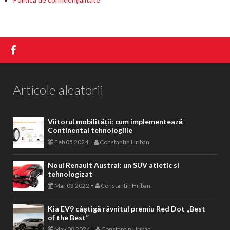
Articole aleatorii
Viitorul mobilității: cum implementează
Continental tehnologiile
-
Feb 05 2024
Constantin Hriban
Noul Renault Austral: un SUV atletic si
tehnologizat
-
Mar 03 2022
Constantin Hriban
Kia EV9 câștigă râvnitul premiu Red Dot „Best
of the Best”
-
May 08 2024
Constantin Hriban