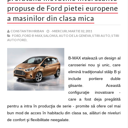
propuse de Ford pietei europene
a masinilor din clasa mica
CONSTANTIN HRIBAN
-
MIERCURI, MARTIE 02, 2011
FORD,
FORD B-MAX,
SALONUL AUTO DE LA GENEVA,
STIRI AUTO,
STIRI
AUTO FORD,
B-MAX etalează un design al
caroseriei nou şi unic, care
elimină tradiţionalul stâlp B şi
include portiere duble
glisante. Această
configuraţie inovatoare -
care a fost deja pregătită
pentru a intra în producţia de serie - promite să ofere cel mai
bun mod de acces în habitaclu din clasa sa, alături de niveluri
de confort şi flexibilitate neegalate.