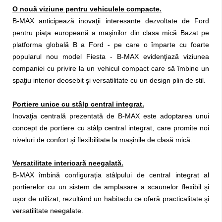
O nouă viziune pentru vehiculele compacte.
B-MAX anticipează inovaţii interesante dezvoltate de Ford
pentru piaţa europeană a maşinilor din clasa mică Bazat pe
platforma globală B a Ford - pe care o împarte cu foarte
popularul nou model Fiesta - B-MAX evidenţiază viziunea
companiei cu privire la un vehicul compact care să îmbine un
spaţiu interior deosebit şi versatilitate cu un design plin de stil.
Portiere unice cu stâlp central integrat.
Inovaţia centrală prezentată de B-MAX este adoptarea unui
concept de portiere cu stâlp central integrat, care promite noi
niveluri de confort şi flexibilitate la maşinile de clasă mică.
Versatilitate interioară neegalată.
B-MAX îmbină configuraţia stâlpului de central integrat al
portierelor cu un sistem de amplasare a scaunelor flexibil şi
uşor de utilizat, rezultând un habitaclu ce oferă practicalitate şi
versatilitate neegalate.