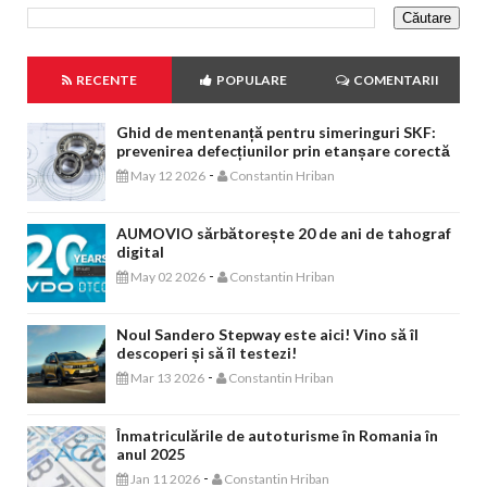
RECENTE
POPULARE
COMENTARII
Ghid de mentenanță pentru simeringuri SKF:
prevenirea defecțiunilor prin etanșare corectă
-
May 12 2026
Constantin Hriban
AUMOVIO sărbătorește 20 de ani de tahograf
digital
-
May 02 2026
Constantin Hriban
Noul Sandero Stepway este aici! Vino să îl
descoperi și să îl testezi!
-
Mar 13 2026
Constantin Hriban
Înmatriculările de autoturisme în Romania în
anul 2025
-
Jan 11 2026
Constantin Hriban