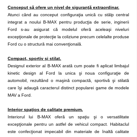
Conceput să ofere un nivel de siguranţă extraordinar.
Atunci când au conceput configuraţia unică cu stâlp central
integrat a noului B-MAX pentru producţia de serie, inginerii
Ford s-au asigurat că modelul oferă aceleaşi niveluri
excepţionale de protecţie la coliziune precum celelalte produse
Ford cu o structură mai convenţională.
Compact, sportiv şi stilat.
Designul exterior al B-MAX arată cum poate fi aplicat limbajul
kinetic design al Ford la unica şi noua configuraţie de
automobil, rezultând o maşină compactă, sportivă şi stilată
care îşi adaugă caracterul distinct popularei game de modele
MAV a Ford.
Interior spaţios de calitate premium.
Interiorul lui B-MAX oferă un spaţiu şi o versatilitate
excepţionale pentru un astfel de vehicul compact. Habitaclul
este confecţionat impecabil din materiale de înaltă calitate