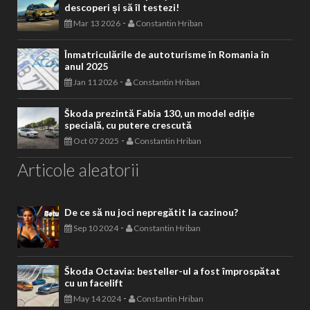
descoperi și să îl testezi!
-
Mar 13 2026
Constantin Hriban
Înmatriculările de autoturisme în Romania în
anul 2025
-
Jan 11 2026
Constantin Hriban
Škoda prezintă Fabia 130, un model ediție
specială, cu putere crescută
-
Oct 07 2025
Constantin Hriban
Articole aleatorii
De ce să nu joci nepregătit la cazinou?
-
Sep 10 2024
Constantin Hriban
Škoda Octavia: besteller-ul a fost împrospătat
cu un facelift
-
May 14 2024
Constantin Hriban