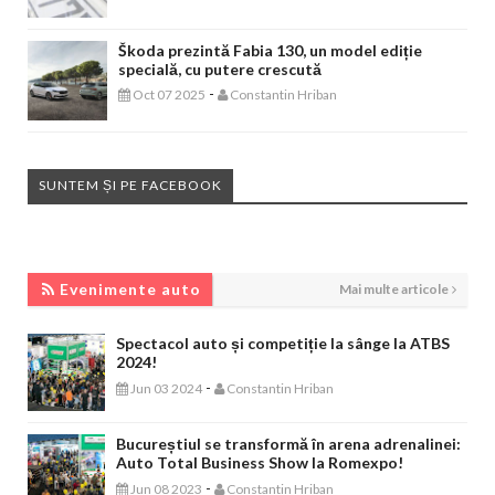
Škoda prezintă Fabia 130, un model ediție
specială, cu putere crescută
-
Oct 07 2025
Constantin Hriban
SUNTEM ȘI PE FACEBOOK
EVENIMENTE AUTO
Evenimente auto
Mai multe articole
Spectacol auto și competiție la sânge la ATBS
2024!
-
Jun 03 2024
Constantin Hriban
Bucureștiul se transformă în arena adrenalinei:
Auto Total Business Show la Romexpo!
-
Jun 08 2023
Constantin Hriban