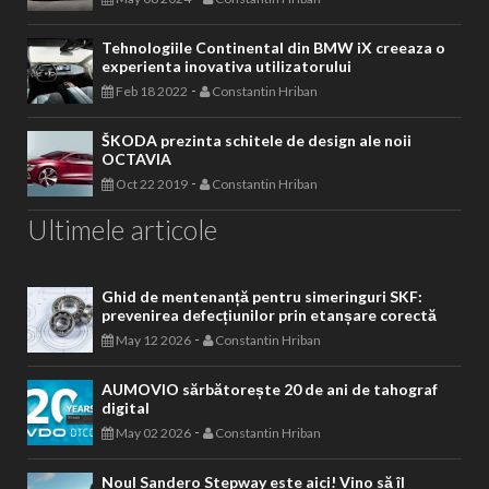
Tehnologiile Continental din BMW iX creeaza o
experienta inovativa utilizatorului
-
Feb 18 2022
Constantin Hriban
ŠKODA prezinta schitele de design ale noii
OCTAVIA
-
Oct 22 2019
Constantin Hriban
Ultimele articole
Ghid de mentenanță pentru simeringuri SKF:
prevenirea defecțiunilor prin etanșare corectă
-
May 12 2026
Constantin Hriban
AUMOVIO sărbătorește 20 de ani de tahograf
digital
-
May 02 2026
Constantin Hriban
Noul Sandero Stepway este aici! Vino să îl