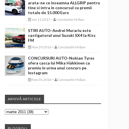
arata-ne ce inseamna ALLGRIP pentru
tine si intra in concursul cu premii
totale de 15.000 Euro
-
Jan 11 2017
Constantin Hriban
STIRI AUTO-Andrei Murariu este
castigatorul unui Suzuki SX4 la Kiss
FM
-
Nov 29 2016
Constantin Hriban
CONCURSURI AUTO-Nokian Tyres
ofera casca lui Mika Häkkinen ca
premiu in urma unui concurs pe
Instagram
-
Nov 01 2016
Constantin Hriban
ARHIVĂ ARTICOLE
BLOGROLL