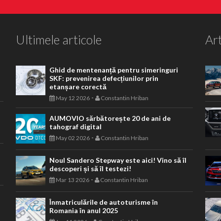
Ultimele articole
Art
Ghid de mentenanță pentru simeringuri
SKF: prevenirea defecțiunilor prin
etanșare corectă
-
May 12 2026
Constantin Hriban
AUMOVIO sărbătorește 20 de ani de
tahograf digital
-
May 02 2026
Constantin Hriban
Noul Sandero Stepway este aici! Vino să îl
descoperi și să îl testezi!
-
Mar 13 2026
Constantin Hriban
Înmatriculările de autoturisme în
Romania în anul 2025