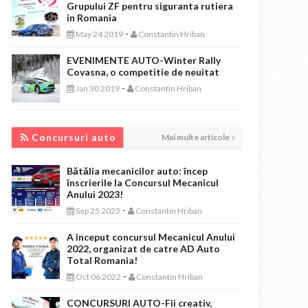
Grupului ZF pentru siguranta rutiera
in Romania
-
May 24 2019
Constantin Hriban
EVENIMENTE AUTO-Winter Rally
Covasna, o competitie de neuitat
-
Jan 30 2019
Constantin Hriban
CONCURSURI AUTO
Concursuri auto
Mai multe articole
Bătălia mecanicilor auto: încep
înscrierile la Concursul Mecanicul
Anului 2023!
-
Sep 25 2023
Constantin Hriban
A inceput concursul Mecanicul Anului
2022, organizat de catre AD Auto
Total Romania!
-
Oct 06 2022
Constantin Hriban
CONCURSURI AUTO-Fii creativ,