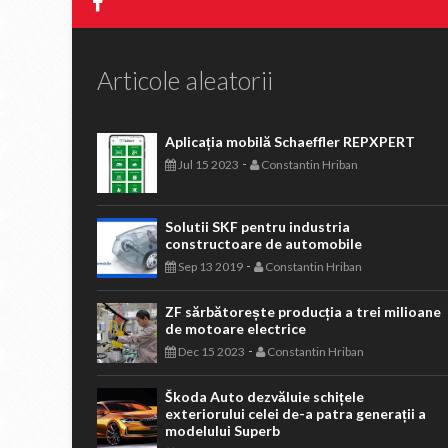
Articole aleatorii
Aplicația mobilă Schaeffler REPXPERT
-
Jul 15 2023
Constantin Hriban
Solutii SKF pentru industria
constructoare de automobile
-
Sep 13 2019
Constantin Hriban
ZF sărbătorește producția a trei milioane
de motoare electrice
-
Dec 15 2023
Constantin Hriban
Škoda Auto dezvăluie schițele
exteriorului celei de-a patra generații a
modelului Superb