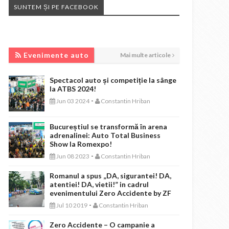
SUNTEM ȘI PE FACEBOOK
EVENIMENTE AUTO
Evenimente auto
Mai multe articole
Spectacol auto și competiție la sânge
la ATBS 2024!
-
Jun 03 2024
Constantin Hriban
Bucureștiul se transformă în arena
adrenalinei: Auto Total Business
Show la Romexpo!
-
Jun 08 2023
Constantin Hriban
Romanul a spus „DA, sigurantei! DA,
atentiei! DA, vietii!” in cadrul
evenimentului Zero Accidente by ZF
-
Jul 10 2019
Constantin Hriban
Zero Accidente – O campanie a