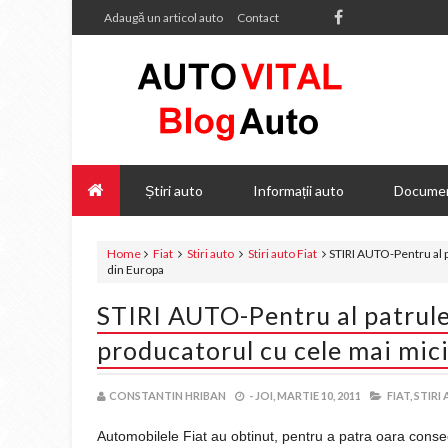
Adaugă un articol auto
Contact
Știri auto
Informații auto
Documen
Home
Fiat
Stiri auto
Stiri auto Fiat
STIRI AUTO-Pentru al p
din Europa
STIRI AUTO-Pentru al patrule
producatorul cu cele mai mic
CONSTANTIN HRIBAN
-
JOI, MARTIE 10, 2011
FIAT,
STIRI
Automobilele Fiat au obtinut, pentru a patra oara consec