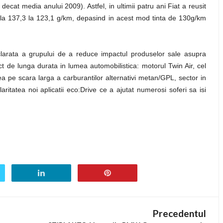
cat media anului 2009). Astfel, in ultimii patru ani Fiat a reusit
la 137,3 la 123,1 g/km, depasind in acest mod tinta de 130g/km
clarata a grupului de a reduce impactul produselor sale asupra
act de lunga durata in lumea automobilistica: motorul Twin Air, cel
ea pe scara larga a carburantilor alternativi metan/GPL, sector in
itatea noi aplicatii eco:Drive ce a ajutat numerosi soferi sa isi
Precedentul