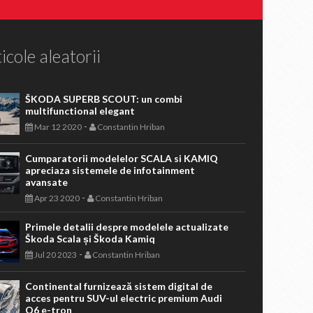
icole aleatorii
ŠKODA SUPERB SCOUT: un combi
multifunctional elegant
-
Mar 12 2020
Constantin Hriban
Cumparatorii modelelor SCALA si KAMIQ
apreciaza sistemele de infotainment
avansate
-
Apr 23 2020
Constantin Hriban
Primele detalii despre modelele actualizate
Škoda Scala și Škoda Kamiq
-
Jul 20 2023
Constantin Hriban
Continental furnizează sistem digital de
acces pentru SUV-ul electric premium Audi
Q6 e-tron