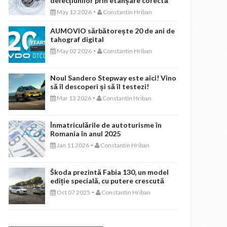
defecțiunilor prin etanșare corectă
-
May 12 2026
Constantin Hriban
AUMOVIO sărbătorește 20 de ani de
tahograf digital
-
May 02 2026
Constantin Hriban
Noul Sandero Stepway este aici! Vino
să îl descoperi și să îl testezi!
-
Mar 13 2026
Constantin Hriban
Înmatriculările de autoturisme în
Romania în anul 2025
-
Jan 11 2026
Constantin Hriban
Škoda prezintă Fabia 130, un model
ediție specială, cu putere crescută
-
Oct 07 2025
Constantin Hriban