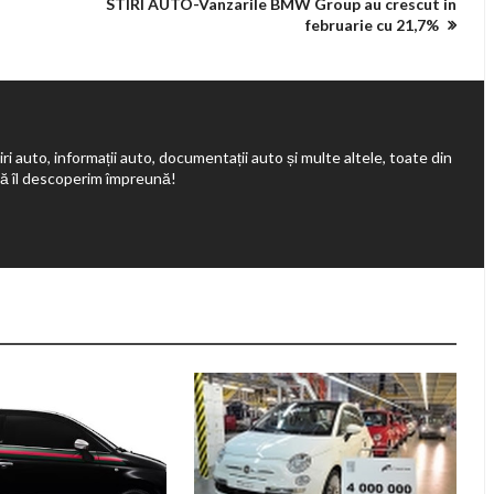
STIRI AUTO-Vanzarile BMW Group au crescut in
februarie cu 21,7%
ri auto, informații auto, documentații auto și multe altele, toate din
să îl descoperim împreună!