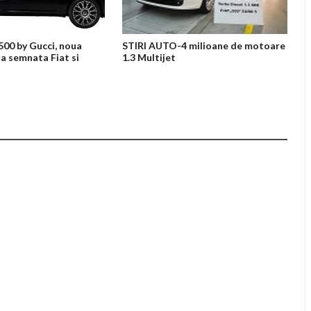
00 by Gucci, noua
STIRI AUTO-4 milioane de motoare
la semnata Fiat si
1.3 Multijet