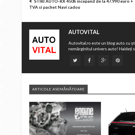
STIRI AUTO-RX 450h incepand de la 47.990 euro +
TVA si pachet Navi cadou
AUTOVITAL
Autovital.ro este un blog auto cu ști
nemărginitul univers auto! Haideți 
ARTICOLE ASEMĂNĂTOARE