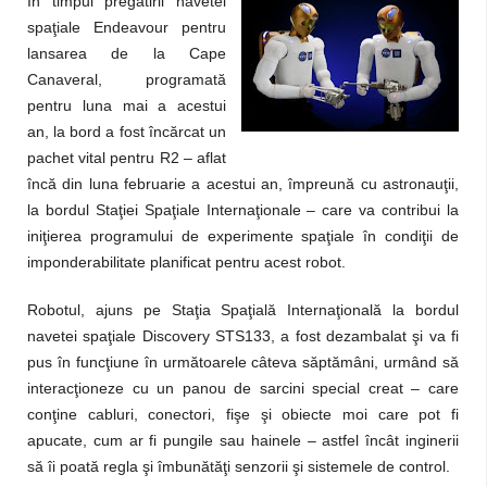
În timpul pregătirii navetei
spaţiale Endeavour pentru
lansarea de la Cape
Canaveral, programată
pentru luna mai a acestui
an, la bord a fost încărcat un
pachet vital pentru R2 – aflat
încă din luna februarie a acestui an, împreună cu astronauţii,
la bordul Staţiei Spaţiale Internaţionale – care va contribui la
iniţierea programului de experimente spaţiale în condiţii de
imponderabilitate planificat pentru acest robot.
Robotul, ajuns pe Staţia Spaţială Internaţională la bordul
navetei spaţiale Discovery STS133, a fost dezambalat şi va fi
pus în funcţiune în următoarele câteva săptămâni, urmând să
interacţioneze cu un panou de sarcini special creat – care
conţine cabluri, conectori, fişe şi obiecte moi care pot fi
apucate, cum ar fi pungile sau hainele – astfel încât inginerii
să îi poată regla şi îmbunătăţi senzorii şi sistemele de control.