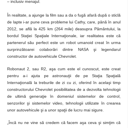
– inclusiv menajul.
În realitate, a ajunge la film sau a da o fugă afară după o sticlă
de lapte i-ar pune ceva probleme lui Cathy, care, până în anul
2012, se află la 425 km (264 mile) deasupra Pământului, la
bordul Staţiei Spaţiale Internaţionale, iar realitatea este că
partenerul său perfect este un robot umanoid creat în urma
surprinzătoarei colaborări dintre NASA şi legendarul
constructor de autovehicule Chevrolet.
Robonaut 2, sau R2, aşa cum este el cunoscut, este creat
pentru a-i ajuta pe astronauţii de pe Staţia Spaţială
Internaţională la treburile de zi cu zi, oferind în acelaşi timp
constructorului Chevrolet posibilitatea de a dezvolta tehnologii
de ultimă generaţie în domeniul sistemelor de control,
senzorilor şi sistemelor video, tehnologii utilizate în crearea
unor autovehicule şi a unor spaţii de lucru mai sigure.
„Încă nu ne vine să credem că facem aşa ceva şi simţim că