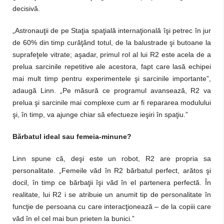
decisivă.
„Astronauţii de pe Staţia spaţială internaţională îşi petrec în jur
de 60% din timp curăţând totul, de la balustrade şi butoane la
suprafeţele vitrate; aşadar, primul rol al lui R2 este acela de a
prelua sarcinile repetitive ale acestora, fapt care lasă echipei
mai mult timp pentru experimentele şi sarcinile importante”,
adaugă Linn. „Pe măsură ce programul avansează, R2 va
prelua şi sarcinile mai complexe cum ar fi repararea modulului
şi, în timp, va ajunge chiar să efectueze ieşiri în spaţiu.”
Bărbatul ideal sau femeia-minune?
Linn spune că, deşi este un robot, R2 are propria sa
personalitate. „Femeile văd în R2 bărbatul perfect, arătos şi
docil, în timp ce bărbaţii îşi văd în el partenera perfectă. În
realitate, lui R2 i se atribuie un anumit tip de personalitate în
funcţie de persoana cu care interacţionează – de la copiii care
văd în el cel mai bun prieten la bunici.”