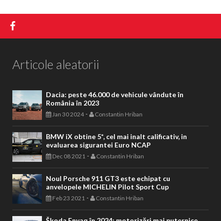
Articole aleatorii
Dacia: peste 46.000 de vehicule vândute în
România în 2023
-
Jan 30 2024
Constantin Hriban
BMW iX obtine 5*, cel mai inalt calificativ, in
evaluarea sigurantei Euro NCAP
-
Dec 08 2021
Constantin Hriban
Noul Porsche 911 GT3 este echipat cu
anvelopele MICHELIN Pilot Sport Cup
-
Feb 23 2021
Constantin Hriban
Škoda Enyaq în 2024: motorizări mai puternice,