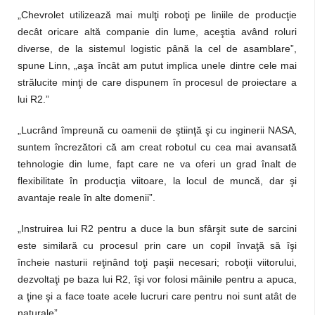
„Chevrolet utilizează mai mulţi roboţi pe liniile de producţie
decât oricare altă companie din lume, aceştia având roluri
diverse, de la sistemul logistic până la cel de asamblare”,
spune Linn, „aşa încât am putut implica unele dintre cele mai
strălucite minţi de care dispunem în procesul de proiectare a
lui R2.”
„Lucrând împreună cu oamenii de ştiinţă şi cu inginerii NASA,
suntem încrezători că am creat robotul cu cea mai avansată
tehnologie din lume, fapt care ne va oferi un grad înalt de
flexibilitate în producţia viitoare, la locul de muncă, dar şi
avantaje reale în alte domenii”.
„Instruirea lui R2 pentru a duce la bun sfârşit sute de sarcini
este similară cu procesul prin care un copil învaţă să îşi
încheie nasturii reţinând toţi paşii necesari; roboţii viitorului,
dezvoltaţi pe baza lui R2, îşi vor folosi mâinile pentru a apuca,
a ţine şi a face toate acele lucruri care pentru noi sunt atât de
naturale”.