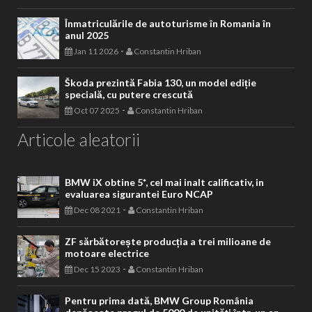
Înmatriculările de autoturisme în Romania în
anul 2025
-
Jan 11 2026
Constantin Hriban
Škoda prezintă Fabia 130, un model ediție
specială, cu putere crescută
-
Oct 07 2025
Constantin Hriban
Articole aleatorii
BMW iX obtine 5*, cel mai inalt calificativ, in
evaluarea sigurantei Euro NCAP
-
Dec 08 2021
Constantin Hriban
ZF sărbătorește producția a trei milioane de
motoare electrice
-
Dec 15 2023
Constantin Hriban
Pentru prima dată, BMW Group România