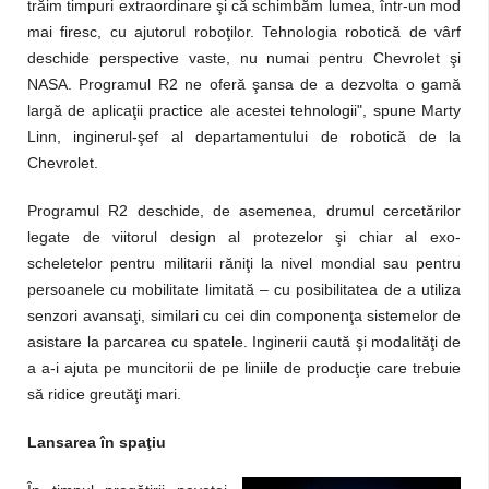
trăim timpuri extraordinare şi că schimbăm lumea, într-un mod
mai firesc, cu ajutorul roboţilor. Tehnologia robotică de vârf
deschide perspective vaste, nu numai pentru Chevrolet şi
NASA. Programul R2 ne oferă şansa de a dezvolta o gamă
largă de aplicaţii practice ale acestei tehnologii", spune Marty
Linn, inginerul-şef al departamentului de robotică de la
Chevrolet.
Programul R2 deschide, de asemenea, drumul cercetărilor
legate de viitorul design al protezelor şi chiar al exo-
scheletelor pentru militarii răniţi la nivel mondial sau pentru
persoanele cu mobilitate limitată – cu posibilitatea de a utiliza
senzori avansaţi, similari cu cei din componenţa sistemelor de
asistare la parcarea cu spatele. Inginerii caută şi modalităţi de
a a-i ajuta pe muncitorii de pe liniile de producţie care trebuie
să ridice greutăţi mari.
Lansarea în spaţiu