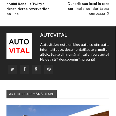
Dunarii: sau locul in care
noului Renault Twizy si
sprijinul si solidaritatea
deschiderea rezervarilor
conteaza
on-line
AUTOVITAL
Autovital.ro este un blog auto cu știri auto,
informații auto, documentații auto și multe
altele, toate din nemărginitul univers auto!
Haideți să îl descoperim împreună!
ARTICOLE ASEMĂNĂTOARE