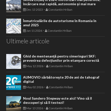
încărcare mai rapidă, autonomie și mai mare
-
Dec 13 2023
Constantin Hriban
Înmatriculările de autoturisme în Romania în
anul 2025
-
Jan 11 2026
Constantin Hriban
Ultimele articole
Ghid de mentenanță pentru simeringuri SKF:
prevenirea defecțiunilor prin etanșare corectă
-
May 12 2026
Constantin Hriban
AUMOVIO sărbătorește 20 de ani de tahograf
digital
-
May 02 2026
Constantin Hriban
Noul Sandero Stepway este aici! Vino să îl
descoperi și să îl testezi!
-
Mar 13 2026
Constantin Hriban