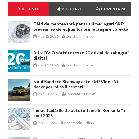
RECENTE
POPULARE
COMENTARII
Ghid de mentenanță pentru simeringuri SKF:
prevenirea defecțiunilor prin etanșare corectă
-
May 12 2026
Constantin Hriban
AUMOVIO sărbătorește 20 de ani de tahograf
digital
-
May 02 2026
Constantin Hriban
Noul Sandero Stepway este aici! Vino să îl
descoperi și să îl testezi!
-
Mar 13 2026
Constantin Hriban
Înmatriculările de autoturisme în Romania în
anul 2025
-
Jan 11 2026
Constantin Hriban