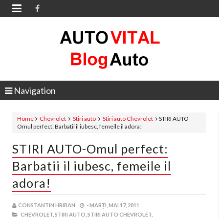

Navigation
Home
Chevrolet
Stiri auto
Stiri auto Chevrolet
STIRI AUTO-
Omul perfect: Barbatii il iubesc, femeile il adora!
STIRI AUTO-Omul perfect:
Barbatii il iubesc, femeile il
adora!
CONSTANTIN HRIBAN
-
MARȚI, MAI 17, 2011
CHEVROLET,
STIRI AUTO,
STIRI AUTO CHEVROLET,