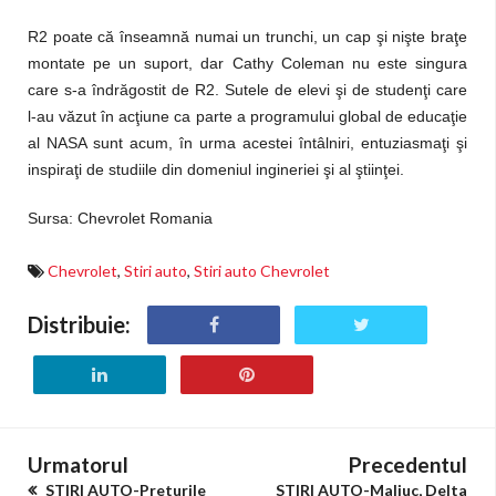
R2 poate că înseamnă numai un trunchi, un cap şi nişte braţe
montate pe un suport, dar Cathy Coleman nu este singura
care s-a îndrăgostit de R2. Sutele de elevi şi de studenţi care
l-au văzut în acţiune ca parte a programului global de educaţie
al NASA sunt acum, în urma acestei întâlniri, entuziasmaţi şi
inspiraţi de studiile din domeniul ingineriei şi al ştiinţei.
Sursa: Chevrolet Romania
Chevrolet
,
Stiri auto
,
Stiri auto Chevrolet
Distribuie:
Urmatorul
Precedentul
STIRI AUTO-Preturile
STIRI AUTO-Maliuc, Delta