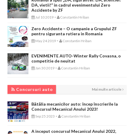
DA, vietii!” in cadrul evenimentului Zero
Accidente by ZF
-
Jul 10 2019
Constantin Hriban
Zero Accidente – O campanie a Grupului ZF
pentru siguranta rutiera in Romania
-
May 24 2019
Constantin Hriban
EVENIMENTE AUTO-Winter Rally Covasna, o
competitie de neuitat
-
Jan 30 2019
Constantin Hriban
CONCURSURI AUTO
Concursuri auto
Mai multe articole
Bătălia mecanicilor auto: încep înscrierile la
Concursul Mecanicul Anului 2023!
-
Sep 25 2023
Constantin Hriban
A inceput concursul Mecanicul Anului 2022,