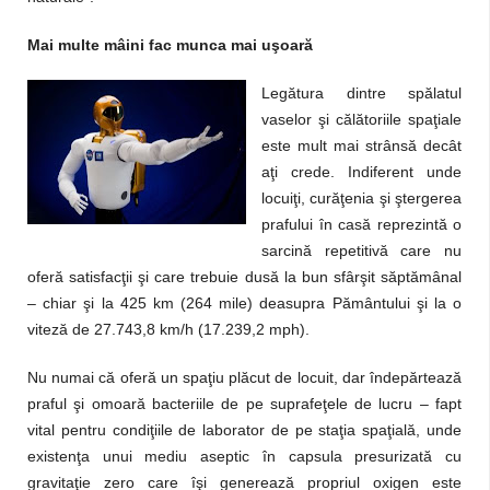
Mai multe mâini fac munca mai uşoară
Legătura dintre spălatul
vaselor şi călătoriile spaţiale
este mult mai strânsă decât
aţi crede. Indiferent unde
locuiţi, curăţenia şi ştergerea
prafului în casă reprezintă o
sarcină repetitivă care nu
oferă satisfacţii şi care trebuie dusă la bun sfârşit săptămânal
– chiar şi la 425 km (264 mile) deasupra Pământului şi la o
viteză de 27.743,8 km/h (17.239,2 mph).
Nu numai că oferă un spaţiu plăcut de locuit, dar îndepărtează
praful şi omoară bacteriile de pe suprafeţele de lucru – fapt
vital pentru condiţiile de laborator de pe staţia spaţială, unde
existenţa unui mediu aseptic în capsula presurizată cu
gravitaţie zero care îşi generează propriul oxigen este