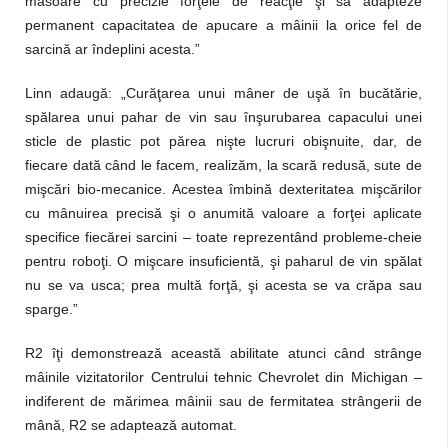
măsoare cu precizie forţele de reacţie şi să adapteze
permanent capacitatea de apucare a mâinii la orice fel de
sarcină ar îndeplini acesta.”
Linn adaugă: „Curăţarea unui mâner de uşă în bucătărie,
spălarea unui pahar de vin sau înşurubarea capacului unei
sticle de plastic pot părea nişte lucruri obişnuite, dar, de
fiecare dată când le facem, realizăm, la scară redusă, sute de
mişcări bio-mecanice. Acestea îmbină dexteritatea mişcărilor
cu mânuirea precisă şi o anumită valoare a forţei aplicate
specifice fiecărei sarcini – toate reprezentând probleme-cheie
pentru roboţi. O mişcare insuficientă, şi paharul de vin spălat
nu se va usca; prea multă forţă, şi acesta se va crăpa sau
sparge.”
R2 îţi demonstrează această abilitate atunci când strânge
mâinile vizitatorilor Centrului tehnic Chevrolet din Michigan –
indiferent de mărimea mâinii sau de fermitatea strângerii de
mână, R2 se adaptează automat.