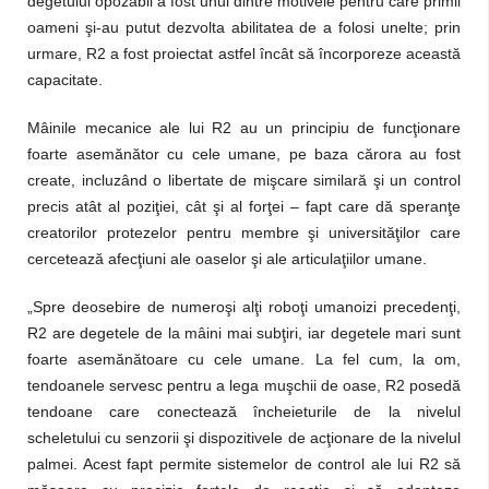
degetului opozabil a fost unul dintre motivele pentru care primii
oameni şi-au putut dezvolta abilitatea de a folosi unelte; prin
urmare, R2 a fost proiectat astfel încât să încorporeze această
capacitate.
Mâinile mecanice ale lui R2 au un principiu de funcţionare
foarte asemănător cu cele umane, pe baza cărora au fost
create, incluzând o libertate de mişcare similară şi un control
precis atât al poziţiei, cât şi al forţei – fapt care dă speranţe
creatorilor protezelor pentru membre şi universităţilor care
cercetează afecţiuni ale oaselor şi ale articulaţiilor umane.
„Spre deosebire de numeroşi alţi roboţi umanoizi precedenţi,
R2 are degetele de la mâini mai subţiri, iar degetele mari sunt
foarte asemănătoare cu cele umane. La fel cum, la om,
tendoanele servesc pentru a lega muşchii de oase, R2 posedă
tendoane care conectează încheieturile de la nivelul
scheletului cu senzorii şi dispozitivele de acţionare de la nivelul
palmei. Acest fapt permite sistemelor de control ale lui R2 să