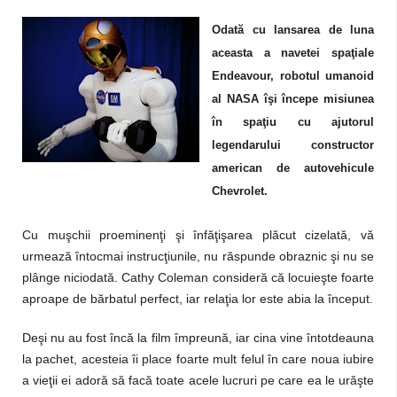
Odată cu lansarea de luna
aceasta a navetei spaţiale
Endeavour, robotul umanoid
al NASA îşi începe misiunea
în spaţiu cu ajutorul
legendarului constructor
american de autovehicule
Chevrolet.
Cu muşchii proeminenţi şi înfăţişarea plăcut cizelată, vă
urmează întocmai instrucţiunile, nu răspunde obraznic şi nu se
plânge niciodată. Cathy Coleman consideră că locuieşte foarte
aproape de bărbatul perfect, iar relaţia lor este abia la început.
Deşi nu au fost încă la film împreună, iar cina vine întotdeauna
la pachet, acesteia îi place foarte mult felul în care noua iubire
a vieţii ei adoră să facă toate acele lucruri pe care ea le urăşte