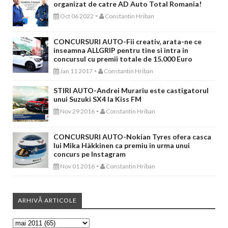
organizat de catre AD Auto Total Romania!
-
Oct 06 2022
Constantin Hriban
CONCURSURI AUTO-Fii creativ, arata-ne ce
inseamna ALLGRIP pentru tine si intra in
concursul cu premii totale de 15.000 Euro
-
Jan 11 2017
Constantin Hriban
STIRI AUTO-Andrei Murariu este castigatorul
unui Suzuki SX4 la Kiss FM
-
Nov 29 2016
Constantin Hriban
CONCURSURI AUTO-Nokian Tyres ofera casca
lui Mika Häkkinen ca premiu in urma unui
concurs pe Instagram
-
Nov 01 2016
Constantin Hriban
ARHIVĂ ARTICOLE