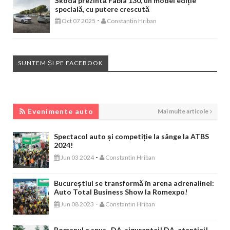
Škoda prezintă Fabia 130, un model ediție
specială, cu putere crescută
-
Oct 07 2025
Constantin Hriban
SUNTEM ȘI PE FACEBOOK
EVENIMENTE AUTO
Evenimente auto
Mai multe articole
Spectacol auto și competiție la sânge la ATBS
2024!
-
Jun 03 2024
Constantin Hriban
Bucureștiul se transformă în arena adrenalinei:
Auto Total Business Show la Romexpo!
-
Jun 08 2023
Constantin Hriban
Romanul a spus „DA, sigurantei! DA, atentiei!