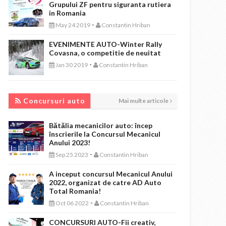
Grupului ZF pentru siguranta rutiera
in Romania
-
May 24 2019
Constantin Hriban
EVENIMENTE AUTO-Winter Rally
Covasna, o competitie de neuitat
-
Jan 30 2019
Constantin Hriban
CONCURSURI AUTO
Concursuri auto
Mai multe articole
Bătălia mecanicilor auto: încep
înscrierile la Concursul Mecanicul
Anului 2023!
-
Sep 25 2023
Constantin Hriban
A inceput concursul Mecanicul Anului
2022, organizat de catre AD Auto
Total Romania!
-
Oct 06 2022
Constantin Hriban
CONCURSURI AUTO-Fii creativ,