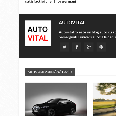
satisfactiei clientilor germani
AUTOVITAL
Autovital.ro este un blog auto cu ști
nemărginitul univers auto! Haideți 
ARTICOLE ASEMĂNĂTOARE