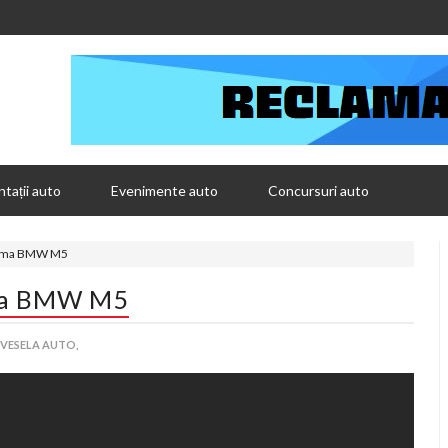
tații auto
Evenimente auto
Concursuri auto
ama BMW M5
ma BMW M5
VESELA AUTO,