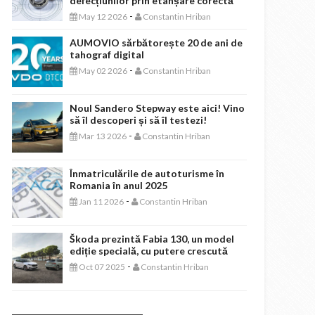
defecțiunilor prin etanșare corectă
-
May 12 2026
Constantin Hriban
AUMOVIO sărbătorește 20 de ani de
tahograf digital
-
May 02 2026
Constantin Hriban
Noul Sandero Stepway este aici! Vino
să îl descoperi și să îl testezi!
-
Mar 13 2026
Constantin Hriban
Înmatriculările de autoturisme în
Romania în anul 2025
-
Jan 11 2026
Constantin Hriban
Škoda prezintă Fabia 130, un model
ediție specială, cu putere crescută
-
Oct 07 2025
Constantin Hriban