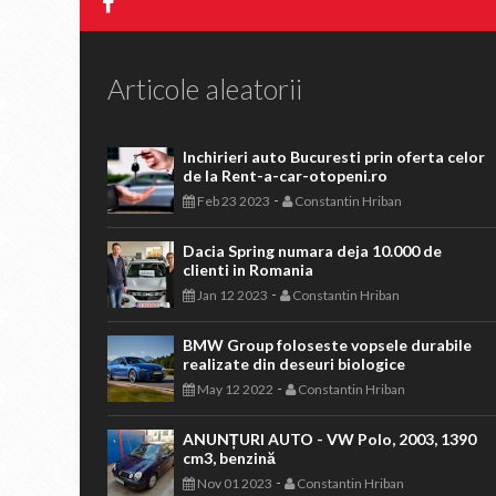
Articole aleatorii
Inchirieri auto Bucuresti prin oferta celor
de la Rent-a-car-otopeni.ro
-
Feb 23 2023
Constantin Hriban
Dacia Spring numara deja 10.000 de
clienti in Romania
-
Jan 12 2023
Constantin Hriban
BMW Group foloseste vopsele durabile
realizate din deseuri biologice
-
May 12 2022
Constantin Hriban
ANUNȚURI AUTO - VW Polo, 2003, 1390
cm3, benzină
-
Nov 01 2023
Constantin Hriban