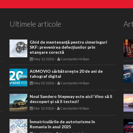
Ultimele articole
Art
Ghid de mentenanță pentru simeringuri
SKF: prevenirea defecțiunilor prin
etanșare corectă
-
May 12 2026
Constantin Hriban
AUMOVIO sărbătorește 20 de ani de
tahograf digital
-
May 02 2026
Constantin Hriban
Noul Sandero Stepway este aici! Vino să îl
descoperi și să îl testezi!
-
Mar 13 2026
Constantin Hriban
Înmatriculările de autoturisme în
Romania în anul 2025