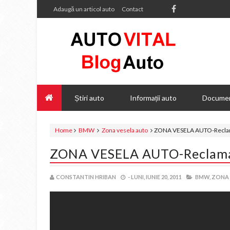
Adaugă un articol auto
Contact
Știri auto
Informații auto
Documen
Home
BMW
Zona vesela auto
ZONA VESELA AUTO-Recl
ZONA VESELA AUTO-Recla
CONSTANTIN HRIBAN
-
LUNI, IUNIE 20, 2011
BMW,
ZONA 