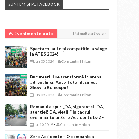
SUNTEM ȘI PE FACEBOOK
EVENIMENTE AUTO
Evenimente auto
Mai multe articole
Spectacol auto și competiție la sânge
la ATBS 2024!
-
Jun 03 2024
Constantin Hriban
Bucureștiul se transformă în arena
adrenalinei: Auto Total Business
Show la Romexpo!
-
Jun 08 2023
Constantin Hriban
Romanul a spus „DA, sigurantei! DA,
atentiei! DA, vietii!” in cadrul
evenimentului Zero Accidente by ZF
-
Jul 10 2019
Constantin Hriban
Zero Accidente – O campanie a