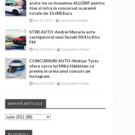
arata-ne ce inseamna ALLGRIP pentru
tine si intra in concursul cu premii
totale de 15.000 Euro
-
Jan 11 2017
Constantin Hriban
STIRI AUTO-Andrei Murariu este
castigatorul unui Suzuki SX4 la Kiss
FM
-
Nov 29 2016
Constantin Hriban
CONCURSURI AUTO-Nokian Tyres
ofera casca lui Mika Häkkinen ca
premiu in urma unui concurs pe
Instagram
-
Nov 01 2016
Constantin Hriban
ARHIVĂ ARTICOLE
BLOGROLL