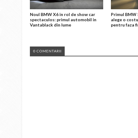
Noul BMW X6 in rol de show car
Primul BMW 
spectaculos: primul automobil in
alege o cost
Vantablack din lume
pentru faza f
0 COMENTARII