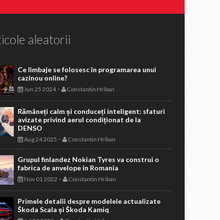
icole aleatorii
Ce limbaje se folosesc în programarea unui
cazinou online?
-
Jun 25 2024
Constantin Hriban
Rămâneți calm și conduceți inteligent: sfaturi
avizate privind aerul condiționat de la
DENSO
-
Aug 24 2025
Constantin Hriban
Grupul finlandez Nokian Tyres va construi o
fabrica de anvelope in Romania
-
Nov 01 2022
Constantin Hriban
Primele detalii despre modelele actualizate
Škoda Scala și Škoda Kamiq