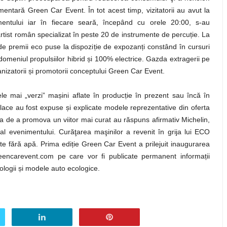
ntară Green Car Event. În tot acest timp, vizitatorii au avut la
mentului iar în fiecare seară, începând cu orele 20:00, s-au
artist român specializat în peste 20 de instrumente de percu
ț
ie. La
de premii eco puse la dispozi
ț
ie de expozan
ț
i constând în cursuri
domeniul propulsiilor hibrid
ș
i 100% electrice. Gazda extragerii pe
nizatorii
ș
i promotorii conceptului Green Car Event.
cele mai „verzi” ma
ș
ini aflate în produc
ț
ie în prezent sau încă în
alace au fost expuse
ș
i explicate modele reprezentative din oferta
ia de a promova un viitor mai curat au răspuns afirmativ Michelin,
al evenimentului. Curăţarea maşinilor a revenit în grija lui ECO
e fără apă. Prima edi
ț
ie Green Car Event a prilejuit inaugurarea
eencarevent.com pe care vor fi publicate permanent informa
ț
ii
ologii
ș
i modele auto ecologice.