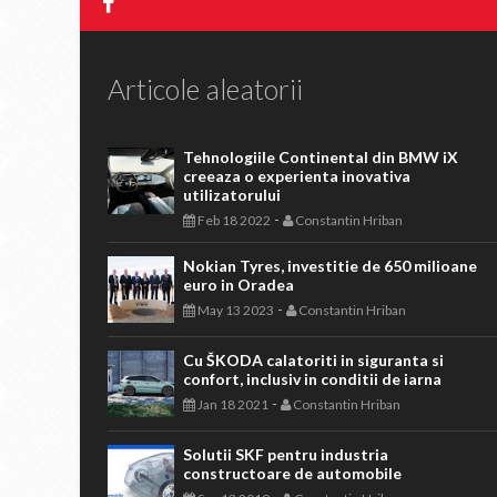
Articole aleatorii
Tehnologiile Continental din BMW iX
creeaza o experienta inovativa
utilizatorului
-
Feb 18 2022
Constantin Hriban
Nokian Tyres, investitie de 650 milioane
euro in Oradea
-
May 13 2023
Constantin Hriban
Cu ŠKODA calatoriti in siguranta si
confort, inclusiv in conditii de iarna
-
Jan 18 2021
Constantin Hriban
Solutii SKF pentru industria
constructoare de automobile