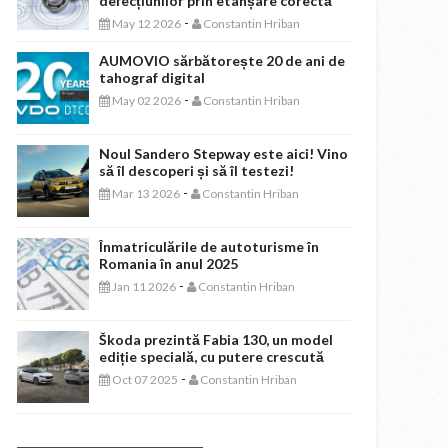
defecțiunilor prin etanșare corectă
-
May 12 2026
Constantin Hriban
AUMOVIO sărbătorește 20 de ani de
tahograf digital
-
May 02 2026
Constantin Hriban
Noul Sandero Stepway este aici! Vino
să îl descoperi și să îl testezi!
-
Mar 13 2026
Constantin Hriban
Înmatriculările de autoturisme în
Romania în anul 2025
-
Jan 11 2026
Constantin Hriban
Škoda prezintă Fabia 130, un model
ediție specială, cu putere crescută
-
Oct 07 2025
Constantin Hriban