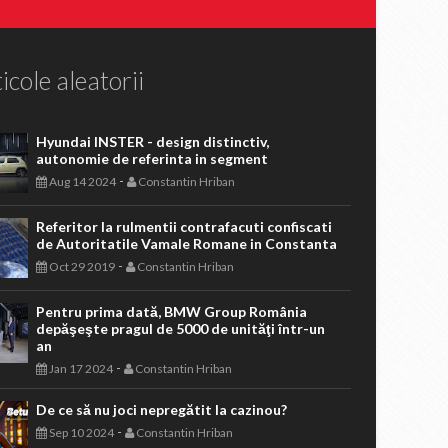
icole aleatorii
Hyundai INSTER - design distinctiv,
autonomie de referinta in segment
-
Aug 14 2024
Constantin Hriban
Referitor la rulmentii contrafacuti confiscati
de Autoritatile Vamale Romane in Constanta
-
Oct 29 2019
Constantin Hriban
Pentru prima dată, BMW Group România
depăşeşte pragul de 5000 de unităţi într-un
an
-
Jan 17 2024
Constantin Hriban
De ce să nu joci nepregătit la cazinou?
-
Sep 10 2024
Constantin Hriban