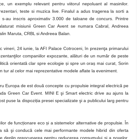
ace, un exemplu relevant pentru viitorul nepoluant al masinilor.
ezentari, teste si muzica live. Finalul a adus tragerea la sorti a
e s-au inscris aproximativ 3.000 de taloane de concurs. Printre
alaturat misiunii Green Car Avent se numara Cabral, Andreea
alin Maruta, CRBL si Andreea Balan.
vineri, 24 iunie, la AFI Palace Cotroceni, în prezenţa primarului
ezentanţilor companiilor
expozante, alături de un număr de peste
itică orientată clar spre ecologie
ș
i spre un ora
ș
mai curat, Sorin
un tur al celor mai reprezentative modele aflate la eveniment.
ru Europa de est două concepte cu propulsie integral electrică pe
ada Green Car Event. MINI E şi Smart electric drive au ajuns la
fost puse la dispozi
ț
ia presei specializate şi a publicului larg pentru
ilor de func
ț
ionare eco
ș
i a sistemelor
alternative de propulsie. În
tea să şi conducă cele mai performante modele hibrid din oferta
e deplin preocuparea pentru reducerea consumului şi a noxelor.