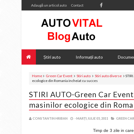
Adaugă un articol auto
Contact
Știri auto
Informații auto
Documen
Home
Green Car Event
Stiri auto
Stiri auto diverse
STIRI
ecologice din Romania incheiat cu succes
STIRI AUTO-Green Car Event
masinilor ecologice din Roma
CONSTANTIN HRIBAN
-
MARȚI, IULIE 05, 2011
GREEN CAR
Timp de 3 zile in car