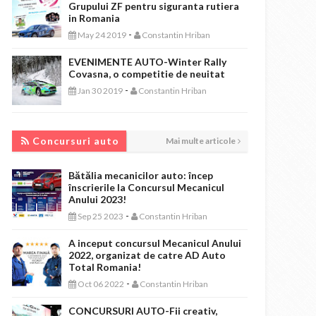
Grupului ZF pentru siguranta rutiera
in Romania
-
May 24 2019
Constantin Hriban
EVENIMENTE AUTO-Winter Rally
Covasna, o competitie de neuitat
-
Jan 30 2019
Constantin Hriban
CONCURSURI AUTO
Concursuri auto
Mai multe articole
Bătălia mecanicilor auto: încep
înscrierile la Concursul Mecanicul
Anului 2023!
-
Sep 25 2023
Constantin Hriban
A inceput concursul Mecanicul Anului
2022, organizat de catre AD Auto
Total Romania!
-
Oct 06 2022
Constantin Hriban
CONCURSURI AUTO-Fii creativ,