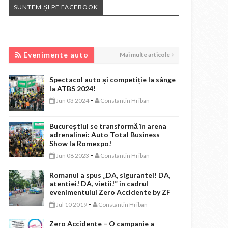
SUNTEM ȘI PE FACEBOOK
EVENIMENTE AUTO
Evenimente auto
Mai multe articole
Spectacol auto și competiție la sânge
la ATBS 2024!
-
Jun 03 2024
Constantin Hriban
Bucureștiul se transformă în arena
adrenalinei: Auto Total Business
Show la Romexpo!
-
Jun 08 2023
Constantin Hriban
Romanul a spus „DA, sigurantei! DA,
atentiei! DA, vietii!” in cadrul
evenimentului Zero Accidente by ZF
-
Jul 10 2019
Constantin Hriban
Zero Accidente – O campanie a