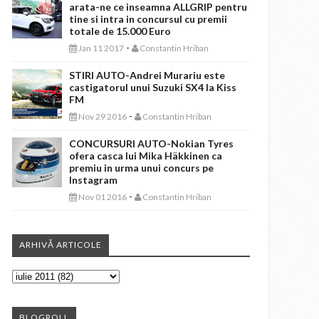
arata-ne ce inseamna ALLGRIP pentru
tine si intra in concursul cu premii
totale de 15.000 Euro
-
Jan 11 2017
Constantin Hriban
STIRI AUTO-Andrei Murariu este
castigatorul unui Suzuki SX4 la Kiss
FM
-
Nov 29 2016
Constantin Hriban
CONCURSURI AUTO-Nokian Tyres
ofera casca lui Mika Häkkinen ca
premiu in urma unui concurs pe
Instagram
-
Nov 01 2016
Constantin Hriban
ARHIVĂ ARTICOLE
BLOGROLL