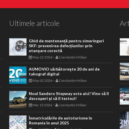
Ultimele articole
Art
Ghid de mentenanță pentru simeringuri
SKF: prevenirea defecțiunilor prin
etanșare corectă
-
May 12 2026
Constantin Hriban
AUMOVIO sărbătorește 20 de ani de
tahograf digital
-
May 02 2026
Constantin Hriban
Noul Sandero Stepway este aici! Vino să îl
descoperi și să îl testezi!
-
Mar 13 2026
Constantin Hriban
Înmatriculările de autoturisme în
Romania în anul 2025