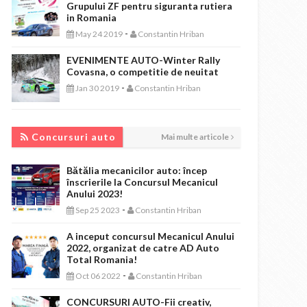
Grupului ZF pentru siguranta rutiera
in Romania
-
May 24 2019
Constantin Hriban
EVENIMENTE AUTO-Winter Rally
Covasna, o competitie de neuitat
-
Jan 30 2019
Constantin Hriban
CONCURSURI AUTO
Concursuri auto
Mai multe articole
Bătălia mecanicilor auto: încep
înscrierile la Concursul Mecanicul
Anului 2023!
-
Sep 25 2023
Constantin Hriban
A inceput concursul Mecanicul Anului
2022, organizat de catre AD Auto
Total Romania!
-
Oct 06 2022
Constantin Hriban
CONCURSURI AUTO-Fii creativ,