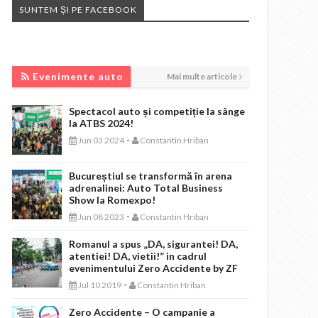
SUNTEM ȘI PE FACEBOOK
EVENIMENTE AUTO
Evenimente auto
Mai multe articole
Spectacol auto și competiție la sânge
la ATBS 2024!
-
Jun 03 2024
Constantin Hriban
Bucureștiul se transformă în arena
adrenalinei: Auto Total Business
Show la Romexpo!
-
Jun 08 2023
Constantin Hriban
Romanul a spus „DA, sigurantei! DA,
atentiei! DA, vietii!” in cadrul
evenimentului Zero Accidente by ZF
-
Jul 10 2019
Constantin Hriban
Zero Accidente – O campanie a