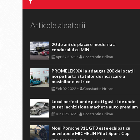
Articole aleatorii
20 de ani de placere moderna a
condusului cu MINI
-
Apr 27 2021
Constantin Hriban
PROMELEK XXI a adaugat 200 de locatii
noi pe harta statiilor de incarcare a
masinilor electrice
-
Feb 02 2022
Constantin Hriban
Locul perfect unde puteti gasi si de unde
puteti achizitiona machete auto premium
-
Jun 09 2022
Constantin Hriban
Noul Porsche 911 GT3 este echipat cu
anvelopele MICHELIN Pilot Sport Cup