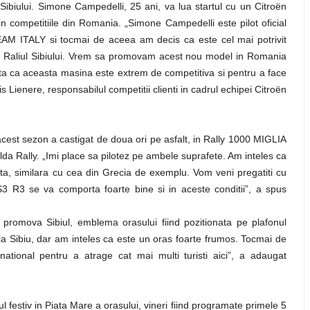
i Sibiului. Simone Campedelli, 25 ani, va lua startul cu un Citroën
 competitiile din Romania. „Simone Campedelli este pilot oficial
AM ITALY si tocmai de aceea am decis ca este cel mai potrivit
 in Raliul Sibiului. Vrem sa promovam acest nou model in Romania
ata ca aceasta masina este extrem de competitiva si pentru a face
 Lienere, responsabilul competitii clienti in cadrul echipei Citroën
acest sezon a castigat de doua ori pe asfalt, in Rally 1000 MIGLIA
da Rally. „Imi place sa pilotez pe ambele suprafete. Am inteles ca
ta, similara cu cea din Grecia de exemplu. Vom veni pregatiti cu
S3 R3 se va comporta foarte bine si in aceste conditii”, a spus
a promova Sibiul, emblema orasului fiind pozitionata pe plafonul
a Sibiu, dar am inteles ca este un oras foarte frumos. Tocmai de
ational pentru a atrage cat mai multi turisti aici”, a adaugat
rtul festiv in Piata Mare a orasului, vineri fiind programate primele 5