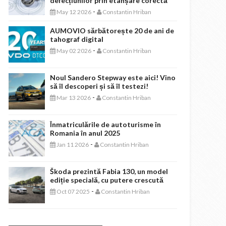
defecțiunilor prin etanșare corectă
-
May 12 2026
Constantin Hriban
AUMOVIO sărbătorește 20 de ani de
tahograf digital
-
May 02 2026
Constantin Hriban
Noul Sandero Stepway este aici! Vino
să îl descoperi și să îl testezi!
-
Mar 13 2026
Constantin Hriban
Înmatriculările de autoturisme în
Romania în anul 2025
-
Jan 11 2026
Constantin Hriban
Škoda prezintă Fabia 130, un model
ediție specială, cu putere crescută
-
Oct 07 2025
Constantin Hriban