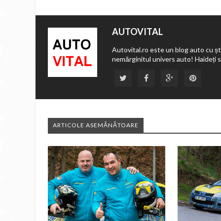
AUTOVITAL
Autovital.ro este un blog auto cu ști
nemărginitul univers auto! Haideți 
ARTICOLE ASEMĂNĂTOARE