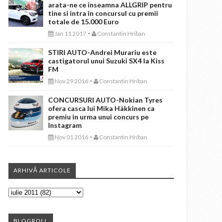
arata-ne ce inseamna ALLGRIP pentru
tine si intra in concursul cu premii
totale de 15.000 Euro
-
Jan 11 2017
Constantin Hriban
STIRI AUTO-Andrei Murariu este
castigatorul unui Suzuki SX4 la Kiss
FM
-
Nov 29 2016
Constantin Hriban
CONCURSURI AUTO-Nokian Tyres
ofera casca lui Mika Häkkinen ca
premiu in urma unui concurs pe
Instagram
-
Nov 01 2016
Constantin Hriban
ARHIVĂ ARTICOLE
BLOGROLL