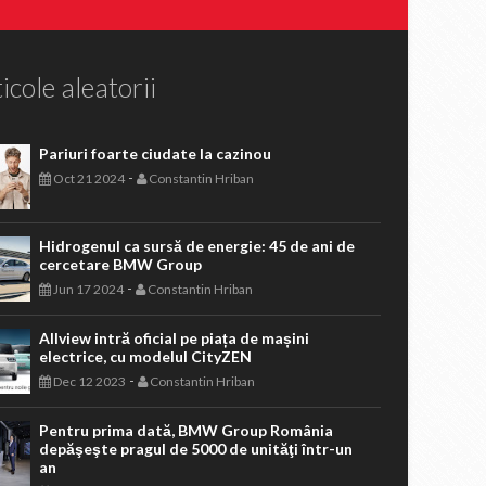
icole aleatorii
Pariuri foarte ciudate la cazinou
-
Oct 21 2024
Constantin Hriban
Hidrogenul ca sursă de energie: 45 de ani de
cercetare BMW Group
-
Jun 17 2024
Constantin Hriban
Allview intră oficial pe piața de mașini
electrice, cu modelul CityZEN
-
Dec 12 2023
Constantin Hriban
Pentru prima dată, BMW Group România
depăşeşte pragul de 5000 de unităţi într-un
an