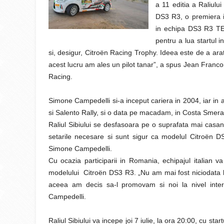
a 11 editia a Raliulu
DS3 R3, o premiera in
in echipa DS3 R3 TE
pentru a lua startul
si, desigur, Citroën Racing Trophy. Ideea este de a ar
acest lucru am ales un pilot tanar”, a spus Jean Francois
Racing.
Simone Campedelli si-a inceput cariera in 2004, iar in 
si Salento Rally, si o data pe macadam, in Costa Smeral
Raliul Sibiului se desfasoara pe o suprafata mai casan
setarile necesare si sunt sigur ca modelul Citroën D
Simone Campedelli.
Cu ocazia participarii in Romania, echipajul italian v
modelului Citroën DS3 R3. „Nu am mai fost niciodata l
aceea am decis sa-l promovam si noi la nivel intern
Campedelli.
Raliul Sibiului va incepe joi 7 iulie, la ora 20:00, cu sta