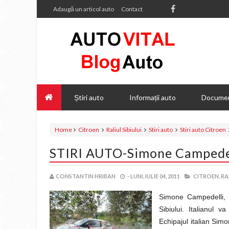
Adaugă un articol auto
Contact
Știri auto
Informații auto
Documen
Home
Citroen
Raliul Sibiului
Stiri auto
Stiri auto Citroen
STIRI AUTO-Simone Campedelli 
CONSTANTIN HRIBAN
-
LUNI, IULIE 04, 2011
CITROEN,
RA
Simone Campedelli, pi
Sibiului. Italianul
Echipajul italian Sim