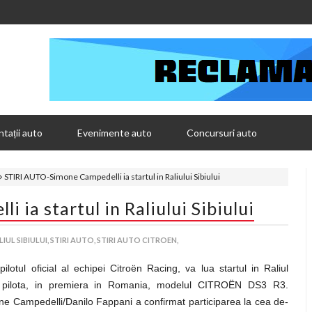
tații auto
Evenimente auto
Concursuri auto
STIRI AUTO-Simone Campedelli ia startul in Raliului Sibiului
ia startul in Raliului Sibiului
LIUL SIBIULUI,
STIRI AUTO,
STIRI AUTO CITROEN,
lotul oficial al echipei Citroën Racing, va lua startul in Raliul
 va pilota, in premiera in Romania, modelul CITROËN DS3 R3.
one Campedelli/Danilo Fappani a confirmat participarea la cea de-