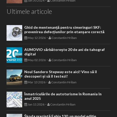
-
Jan 30 2024
Constantin Hriban
Ultimele articole
Ghid de mentenanță pentru simeringuri SKF:
prevenirea defecțiunilor prin etanșare corectă
-
May 12 2026
Constantin Hriban
AUMOVIO sărbătorește 20 de ani de tahograf
digital
-
May 02 2026
Constantin Hriban
Noul Sandero Stepway este aici! Vino să îl
descoperi și să îl testezi!
-
Mar 13 2026
Constantin Hriban
Înmatriculările de autoturisme în Romania în
anul 2025
-
Jan 11 2026
Constantin Hriban
Škoda prezintă Fabia 130, un model ediție