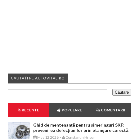
CĂUTAȚI PE AUTOVITAL.RO
RECENTE
POPULARE
COMENTARII
Ghid de mentenanță pentru simeringuri SKF:
prevenirea defecțiunilor prin etanșare corectă
-
May 12 2026
Constantin Hriban