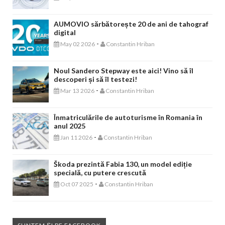
AUMOVIO sărbătorește 20 de ani de tahograf
digital
-
May 02 2026
Constantin Hriban
Noul Sandero Stepway este aici! Vino să îl
descoperi și să îl testezi!
-
Mar 13 2026
Constantin Hriban
Înmatriculările de autoturisme în Romania în
anul 2025
-
Jan 11 2026
Constantin Hriban
Škoda prezintă Fabia 130, un model ediție
specială, cu putere crescută
-
Oct 07 2025
Constantin Hriban