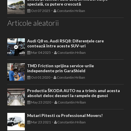
specială, cu putere crescută
-
Oct 07 2025
Constantin Hriban
Articole aleatorii
Audi Q8 vs. Audi RSQ8: Diferențele care
contează între aceste SUV-uri
-
Mar 04 2025
Constantin Hriban
TMD Friction sprijina service-urile
independente prin GaraShield
-
Oct 01 2020
Constantin Hriban
Productia ŠKODA AUTO nu a trimis anul acesta
absolut deloc deseuri la rampele de gunoi
-
May 23 2020
Constantin Hriban
Mutari Pitesti cu Professional Movers!
-
Mar 23 2021
Constantin Hriban