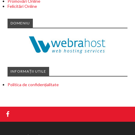
Promovări Online
Felicitări Online
DOMENIU
INFORMAȚII UTILE
Politica de confidențialitate