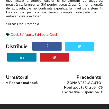
electrificare a autovehiculelor și considerăm că alegerea
noastră ca furnizor al GM pentru această gamă internațională
de autovehicule ne confirmă expertiza la nivel de sistem în
livrarea de pachete de baterii complet integrate pentru
autovehicule ele
ctrice.”
Sursa: Opel Romania
Opel
,
Stiri auto
,
Stiri auto Opel
Distribuie:
Următorul
Precedentul
Postare mai nouă
ZONA VESELA AUTO-
Noul spot tv Citroën C5
Hydractive Suspension