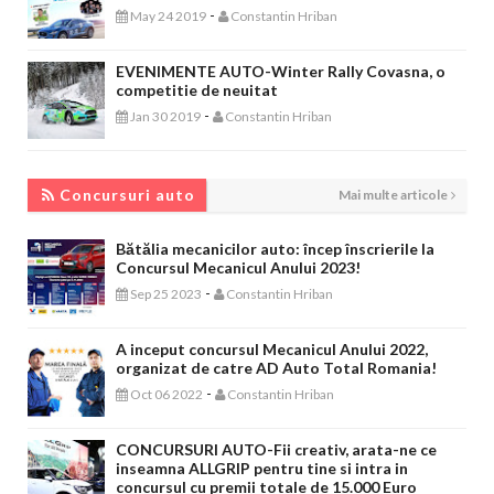
-
May 24 2019
Constantin Hriban
EVENIMENTE AUTO-Winter Rally Covasna, o
competitie de neuitat
-
Jan 30 2019
Constantin Hriban
CONCURSURI AUTO
Concursuri auto
Mai multe articole
Bătălia mecanicilor auto: încep înscrierile la
Concursul Mecanicul Anului 2023!
-
Sep 25 2023
Constantin Hriban
A inceput concursul Mecanicul Anului 2022,
organizat de catre AD Auto Total Romania!
-
Oct 06 2022
Constantin Hriban
CONCURSURI AUTO-Fii creativ, arata-ne ce
inseamna ALLGRIP pentru tine si intra in
concursul cu premii totale de 15.000 Euro