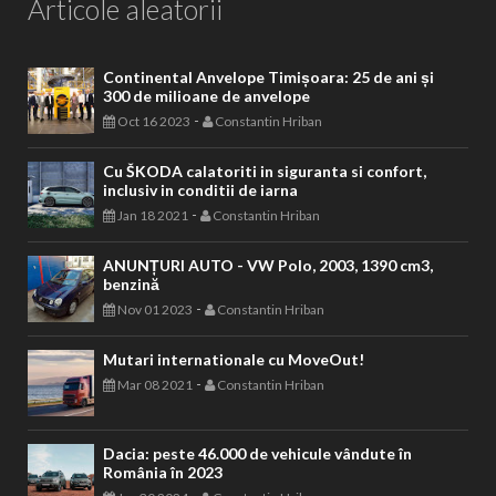
Articole aleatorii
Continental Anvelope Timișoara: 25 de ani și
300 de milioane de anvelope
-
Oct 16 2023
Constantin Hriban
Cu ŠKODA calatoriti in siguranta si confort,
inclusiv in conditii de iarna
-
Jan 18 2021
Constantin Hriban
ANUNȚURI AUTO - VW Polo, 2003, 1390 cm3,
benzină
-
Nov 01 2023
Constantin Hriban
Mutari internationale cu MoveOut!
-
Mar 08 2021
Constantin Hriban
Dacia: peste 46.000 de vehicule vândute în
România în 2023