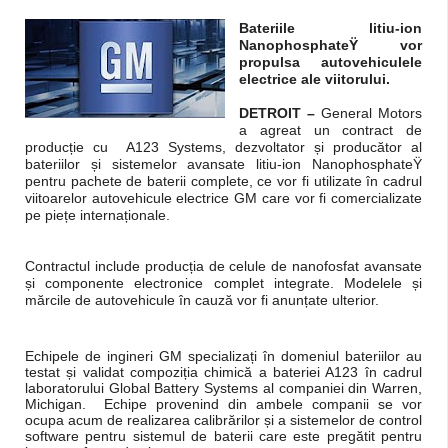
Bateriile litiu-ion
NanophosphateŸ vor
propulsa autovehiculele
electrice ale viitorului.
DETROIT –
General
Motors
a agreat un contract de
producție cu
A123 Systems
, dezvoltator și producător al
bateriilor și sistemelor avansate litiu-ion NanophosphateŸ
pentru pachete de baterii complete, ce vor fi utilizate în cadrul
viitoarelor autovehicule electrice GM care vor fi comercializate
pe piețe internaționale.
Contractul include producția de celule de nanofosfat avansate
și componente electronice complet integrate. Modelele și
mărcile de autovehicule în cauză vor fi anunțate ulterior.
Echipele de ingineri GM specializați în domeniul bateriilor au
testat și validat compoziția chimică a bateriei A123 în cadrul
laboratorului Global Battery Systems al companiei din Warren,
Michigan. Echipe provenind din ambele companii se vor
ocupa acum de realizarea calibrărilor și a sistemelor de control
software pentru sistemul de baterii care este pregătit pentru