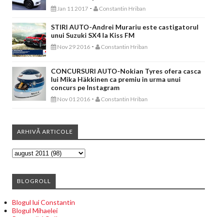
-
Jan 11 2017
Constantin Hriban
STIRI AUTO-Andrei Murariu este castigatorul
unui Suzuki SX4 la Kiss FM
-
Nov 29 2016
Constantin Hriban
CONCURSURI AUTO-Nokian Tyres ofera casca
lui Mika Häkkinen ca premiu in urma unui
concurs pe Instagram
-
Nov 01 2016
Constantin Hriban
ARHIVĂ ARTICOLE
BLOGROLL
Blogul lui Constantin
Blogul Mihaelei