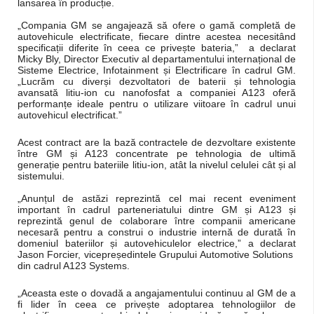
lansarea în producție.
„Compania GM se angajează să ofere o gamă completă de
autovehicule electrificate, fiecare dintre acestea necesitând
specificații diferite în ceea ce privește bateria,” a declarat
Micky Bly, Director Executiv al departamentului internațional de
Sisteme Electrice, Infotainment și Electrificare în cadrul GM.
„Lucrăm cu diverși dezvoltatori de baterii și tehnologia
avansată litiu-ion cu nanofosfat a companiei A123 oferă
performanțe ideale pentru o utilizare viitoare în cadrul unui
autovehicul electrificat.”
Acest contract are la bază contractele de dezvoltare existente
între GM și A123 concentrate pe tehnologia de ultimă
generație pentru bateriile litiu-ion, atât la nivelul celulei cât și al
sistemului.
„Anunțul de astăzi reprezintă cel mai recent eveniment
important în cadrul parteneriatului dintre GM și A123 și
reprezintă genul de colaborare între companii americane
necesară pentru a construi o industrie internă de durată în
domeniul bateriilor și autovehiculelor electrice,” a declarat
Jason Forcier, vicepreședintele Grupului Automotive Solutions
din cadrul A123 Systems.
„Aceasta este o dovadă a angajamentului continuu al GM de a
fi lider în ceea ce privește adoptarea tehnologiilor de