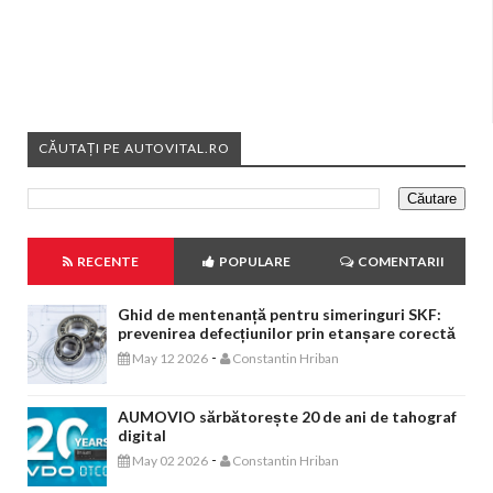
CĂUTAȚI PE AUTOVITAL.RO
RECENTE
POPULARE
COMENTARII
Ghid de mentenanță pentru simeringuri SKF:
prevenirea defecțiunilor prin etanșare corectă
-
May 12 2026
Constantin Hriban
AUMOVIO sărbătorește 20 de ani de tahograf
digital
-
May 02 2026
Constantin Hriban