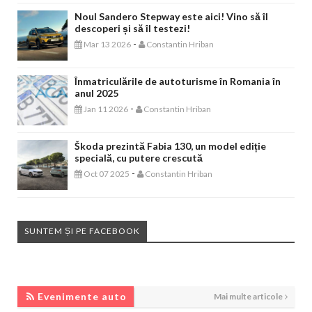
Noul Sandero Stepway este aici! Vino să îl
descoperi și să îl testezi!
-
Mar 13 2026
Constantin Hriban
Înmatriculările de autoturisme în Romania în
anul 2025
-
Jan 11 2026
Constantin Hriban
Škoda prezintă Fabia 130, un model ediție
specială, cu putere crescută
-
Oct 07 2025
Constantin Hriban
SUNTEM ȘI PE FACEBOOK
EVENIMENTE AUTO
Evenimente auto
Mai multe articole