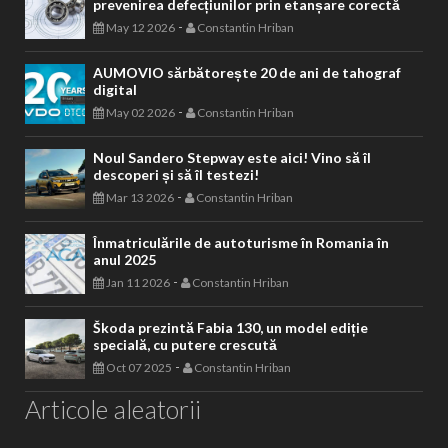
prevenirea defecțiunilor prin etanșare corectă
-
May 12 2026
Constantin Hriban
AUMOVIO sărbătorește 20 de ani de tahograf
digital
-
May 02 2026
Constantin Hriban
Noul Sandero Stepway este aici! Vino să îl
descoperi și să îl testezi!
-
Mar 13 2026
Constantin Hriban
Înmatriculările de autoturisme în Romania în
anul 2025
-
Jan 11 2026
Constantin Hriban
Škoda prezintă Fabia 130, un model ediție
specială, cu putere crescută
-
Oct 07 2025
Constantin Hriban
Articole aleatorii