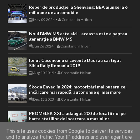
Reper de producţie la Shenyang: BBA ajunge la 6
milioane de automobile
-
May 09 2024
Constantin Hriban
Noul BMW M5 este aici - aceasta este a șaptea
generație a BMW M5
-
Jun 26 2024
Constantin Hriban
Ionut Casuneanu si Levente Dudi au castigat
Sibiu Rally Romania 2019
-
Aug 20 2019
Constantin Hriban
Škoda Enyaq în 2024: motorizări mai puternice,
încărcare mai rapidă, autonomie și mai mare
-
Dec 13 2023
Constantin Hriban
PROMELEK XXI a adaugat 200 de locatii noi pe
harta statiilor de incarcare a masinilor
electrice
-
This site uses cookies from Google to deliver its services
Feb 02 2022
Constantin Hriban
and to analyze traffic. Your IP address and user-agent are