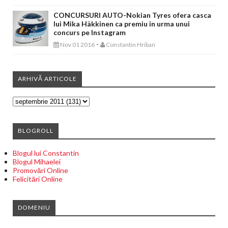
CONCURSURI AUTO-Nokian Tyres ofera casca
lui Mika Häkkinen ca premiu in urma unui
concurs pe Instagram
-
Nov 01 2016
Constantin Hriban
ARHIVĂ ARTICOLE
BLOGROLL
Blogul lui Constantin
Blogul Mihaelei
Promovări Online
Felicitări Online
DOMENIU