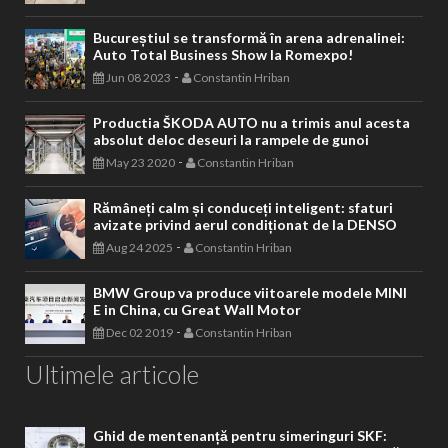
Bucureștiul se transformă în arena adrenalinei:
Auto Total Business Show la Romexpo!
-
Jun 08 2023
Constantin Hriban
Productia ŠKODA AUTO nu a trimis anul acesta
absolut deloc deseuri la rampele de gunoi
-
May 23 2020
Constantin Hriban
Rămâneți calm și conduceți inteligent: sfaturi
avizate privind aerul condiționat de la DENSO
-
Aug 24 2025
Constantin Hriban
BMW Group va produce viitoarele modele MINI
E in China, cu Great Wall Motor
-
Dec 02 2019
Constantin Hriban
Ultimele articole
Ghid de mentenanță pentru simeringuri SKF: