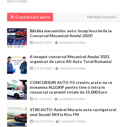
CONCURSURI AUTO
Concursuri auto
Mai multe articole
Bătălia mecanicilor auto: încep înscrierile la
Concursul Mecanicul Anului 2023!
-
Sep 25 2023
Constantin Hriban
A inceput concursul Mecanicul Anului 2022,
organizat de catre AD Auto Total Romania!
-
Oct 06 2022
Constantin Hriban
CONCURSURI AUTO-Fii creativ, arata-ne ce
inseamna ALLGRIP pentru tine si intra in
concursul cu premii totale de 15.000 Euro
-
Jan 11 2017
Constantin Hriban
STIRI AUTO-Andrei Murariu este castigatorul
unui Suzuki SX4 la Kiss FM
-
Nov 29 2016
Constantin Hriban