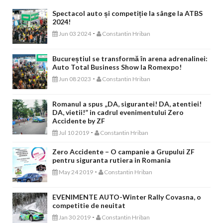
Spectacol auto și competiție la sânge la ATBS
2024!
-
Jun 03 2024
Constantin Hriban
Bucureștiul se transformă în arena adrenalinei:
Auto Total Business Show la Romexpo!
-
Jun 08 2023
Constantin Hriban
Romanul a spus „DA, sigurantei! DA, atentiei!
DA, vietii!” in cadrul evenimentului Zero
Accidente by ZF
-
Jul 10 2019
Constantin Hriban
Zero Accidente – O campanie a Grupului ZF
pentru siguranta rutiera in Romania
-
May 24 2019
Constantin Hriban
EVENIMENTE AUTO-Winter Rally Covasna, o
competitie de neuitat
-
Jan 30 2019
Constantin Hriban