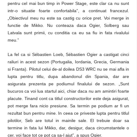
pentru cel mai bun timp in Power Stage, este clar ca nu sunt
intr-o situatie foarte confortabila”, a continuat francezul.
„Obiectivul meu nu este sa castig cu orice pret. Voi merge in
functie de Mikko. Nu conteaza daca Ogier, Solberg sau
Latvala sunt primii, cu conditia ca eu sa fiu in fata rivalului
meu.”
La fel ca si Sébastien Loeb, Sébastien Ogier a castigat cinci
raliuri in acest sezon (Portugalia, Iordania, Grecia, Germania
si Franta). Pilotul celui de-al doilea DS3 WRC nu se mai afla in
lupta pentru titlu, dupa abandonul din Spania, dar are
asigurata prezenta pe podiumul finalului de sezon. „Sunt
bucuros ca voi lua startul aici, chiar daca nu am amintiri foarte
placute. Tinand cont ca titlul constructorilor este deja asigurat,
pot merge fara nicio presiune. Sa termin pe podium ar fi un
rezultat bun pentru mine. In ceea ce priveste lupta pentru titlul
pilotilor, Seb are totul in mainile sale. El trebuie doar sa
termine in fata lui Mikko, dar, desigur, daca circumstantele o
cer, voi face tot ce pot ca sa-l ajut”, a spus Ogier.