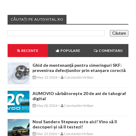
CĂUTAȚI PE AUTOVITAL.RO
RECENTE
POPULARE
COMENTARII
Ghid de mentenanță pentru simeringuri SKF:
prevenirea defecțiunilor prin etanșare corectă
-
May 12 2026
Constantin Hriban
AUMOVIO sărbătorește 20 de ani de tahograf
digital
-
May 02 2026
Constantin Hriban
Noul Sandero Stepway este aici! Vino să îl
descoperi și să îl testezi!
-
Mar 13 2026
Constantin Hriban