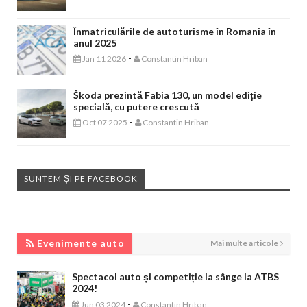
Înmatriculările de autoturisme în Romania în
anul 2025
-
Jan 11 2026
Constantin Hriban
Škoda prezintă Fabia 130, un model ediție
specială, cu putere crescută
-
Oct 07 2025
Constantin Hriban
SUNTEM ȘI PE FACEBOOK
EVENIMENTE AUTO
Evenimente auto
Mai multe articole
Spectacol auto și competiție la sânge la ATBS
2024!
-
Jun 03 2024
Constantin Hriban