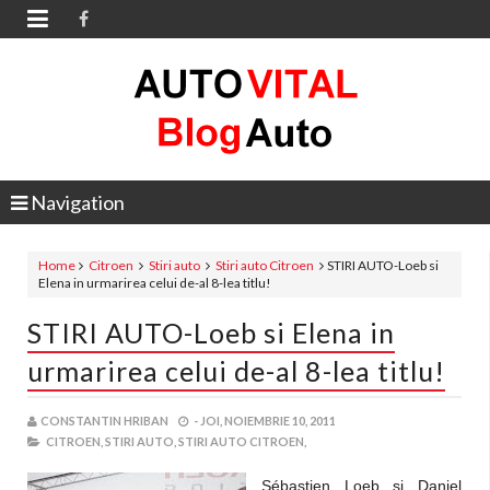

Navigation
Home
Citroen
Stiri auto
Stiri auto Citroen
STIRI AUTO-Loeb si
Elena in urmarirea celui de-al 8-lea titlu!
STIRI AUTO-Loeb si Elena in
urmarirea celui de-al 8-lea titlu!
CONSTANTIN HRIBAN
-
JOI, NOIEMBRIE 10, 2011
CITROEN,
STIRI AUTO,
STIRI AUTO CITROEN,
Sébastien Loeb si Daniel