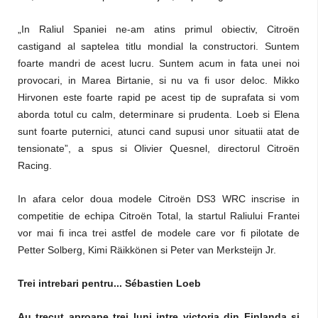
„In Raliul Spaniei ne-am atins primul obiectiv, Citroën
castigand al saptelea titlu mondial la constructori. Suntem
foarte mandri de acest lucru. Suntem acum in fata unei noi
provocari, in Marea Birtanie, si nu va fi usor deloc. Mikko
Hirvonen este foarte rapid pe acest tip de suprafata si vom
aborda totul cu calm, determinare si prudenta. Loeb si Elena
sunt foarte puternici, atunci cand supusi unor situatii atat de
tensionate”, a spus si Olivier Quesnel, directorul Citroën
Racing.
In afara celor doua modele Citroën DS3 WRC inscrise in
competitie de echipa Citroën Total, la startul Raliului Frantei
vor mai fi inca trei astfel de modele care vor fi pilotate de
Petter Solberg, Kimi Räikkönen si Peter van Merksteijn Jr.
Trei intrebari pentru... Sébastien Loeb
Au trecut aproape trei luni intre victoria din Finlanda si