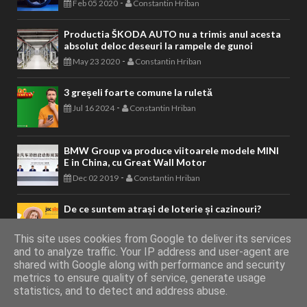
-
Feb 05 2020
Constantin Hriban
Productia ŠKODA AUTO nu a trimis anul acesta
absolut deloc deseuri la rampele de gunoi
-
May 23 2020
Constantin Hriban
3 greșeli foarte comune la ruletă
-
Jul 16 2024
Constantin Hriban
BMW Group va produce viitoarele modele MINI
E in China, cu Great Wall Motor
-
Dec 02 2019
Constantin Hriban
De ce suntem atrași de loterie și cazinouri?
-
Nov 19 2024
Constantin Hriban
This site uses cookies from Google to deliver its services
and to analyze traffic. Your IP address and user-agent are
shared with Google along with performance and security
metrics to ensure quality of service, generate usage
AUTOVITAL - Blog Auto
Copyright © 2011 - 2026. Toate drepturile
statistics, and to detect and address abuse.