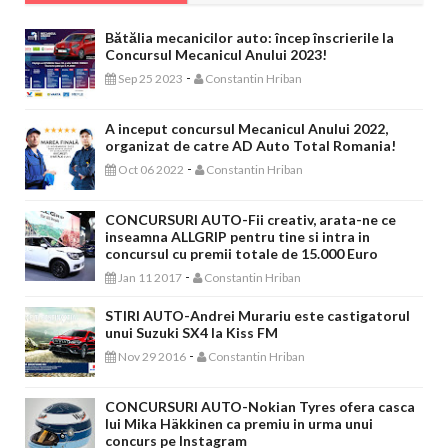
Bătălia mecanicilor auto: încep înscrierile la
Concursul Mecanicul Anului 2023!
-
Sep 25 2023
Constantin Hriban
A inceput concursul Mecanicul Anului 2022,
organizat de catre AD Auto Total Romania!
-
Oct 06 2022
Constantin Hriban
CONCURSURI AUTO-Fii creativ, arata-ne ce
inseamna ALLGRIP pentru tine si intra in
concursul cu premii totale de 15.000 Euro
-
Jan 11 2017
Constantin Hriban
STIRI AUTO-Andrei Murariu este castigatorul
unui Suzuki SX4 la Kiss FM
-
Nov 29 2016
Constantin Hriban
CONCURSURI AUTO-Nokian Tyres ofera casca
lui Mika Häkkinen ca premiu in urma unui
concurs pe Instagram