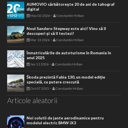
AUMOVIO sărbătorește 20 de ani de tahograf
digital
-
May 02 2026
Constantin Hriban
Noul Sandero Stepway este aici! Vino să îl
descoperi și să îl testezi!
-
Mar 13 2026
Constantin Hriban
Înmatriculările de autoturisme în Romania în
anul 2025
-
Jan 11 2026
Constantin Hriban
Škoda prezintă Fabia 130, un model ediție
specială, cu putere crescută
-
Oct 07 2025
Constantin Hriban
Articole aleatorii
Noi solutii de jante aerodinamice pentru
modelul electric BMW iX3