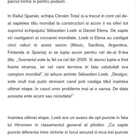
parcul inchis si pentru podium.
In Raliul Spaniei, echipa Citroën Total si-a trecut in cont cel de-
al saptelea titlu mondial la constructori si acum ii va oferi tot
suportul echipajului Sébastien Loeb si Daniel Elena. De sapte
ori castigatori ai coroanei mondiale, Loeb si Elena au castigat
cinci raliuri in acest sezon (Mexic, Sardinia, Argentina,
Finlanda si Spania) si se lupta acum pentru cel de-al 8-lea
titlu. „Scenariul este la fel ca cel din 2009. Si atunci lupta a fost
foarte stransa, iar cel care termina in fata celuluilalt era
campion mondial”, isi aduce aminte Sébastien Loeb. „Desigur,
este mult mai putin stresant cand poti castiga titlul inaintea
ultimei etape. In cazul unor probleme mai ai o sansa. De data
aceasta este acum sau niciodata!”
Inaintea ultimei etape, Loeb are un avans de opt puncte in fata
lui Hirvonen in clasamentul general al pilotilor. „Cu sapte
puncte diferenta intre victorie si locul secund si inca trei puncte