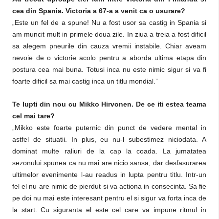
cea din Spania. Victoria a 67-a a venit ca o usurare?
„Este un fel de a spune! Nu a fost usor sa castig in Spania si
am muncit mult in primele doua zile. In ziua a treia a fost dificil
sa alegem pneurile din cauza vremii instabile. Chiar aveam
nevoie de o victorie acolo pentru a aborda ultima etapa din
postura cea mai buna. Totusi inca nu este nimic sigur si va fi
foarte dificil sa mai castig inca un titlu mondial.”
Te lupti din nou cu Mikko Hirvonen. De ce iti estea teama
cel mai tare?
„Mikko este foarte puternic din punct de vedere mental in
astfel de situatii. In plus, eu nu-l subestimez niciodata. A
dominat multe raliuri de la cap la coada. La jumatatea
sezonului spunea ca nu mai are nicio sansa, dar desfasurarea
ultimelor evenimente l-au readus in lupta pentru titlu. Intr-un
fel el nu are nimic de pierdut si va actiona in consecinta. Sa fie
pe doi nu mai este interesant pentru el si sigur va forta inca de
la start. Cu siguranta el este cel care va impune ritmul in