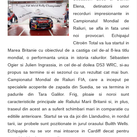
Elena, detinatorii unor
recorduri impresionante in
Campionatul Mondial de
Raliuri, se afla in fata unei
noi provocari. Echipajul
Citroën Total va lua startul in
Marea Britanie cu obiectivul de a castiga cel de-al 8-lea titlu
mondial, o performanta unica in istoria raliurilor. Sébastien
Ogier si Julien Ingrassia, in cel de-al doilea DS3 WRC, si-au
propus sa termine si ei sezonul cu un rezultat cat mai bun.
Campionatul Mondial de Raliuri FIA, care a inceput pe
specialele acoperite de zapada din Suedia, se va termina in
padurile din Tara Galilor. Frig, ploaie si noroi sunt
caracteristicile principale ale Raliului Marii Britanii si, in plus,
traseul din acest an a suferit schimbari mari in comparatie cu
editiile anterioare. Startul se va da joi din Llandudno, in nordul
tarii, iar probele sunt pozitionate in jurul orasului Builth Wells.
Echipajele nu se vor mai intoarce in Cardiff decat pentru