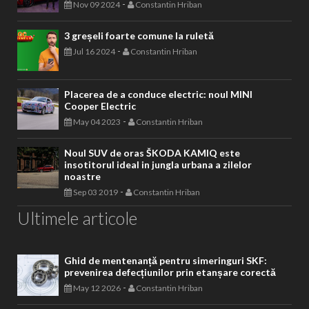
-
Nov 09 2024
Constantin Hriban
3 greșeli foarte comune la ruletă
-
Jul 16 2024
Constantin Hriban
Placerea de a conduce electric: noul MINI
Cooper Electric
-
May 04 2023
Constantin Hriban
Noul SUV de oras ŠKODA KAMIQ este
insotitorul ideal in jungla urbana a zilelor
noastre
-
Sep 03 2019
Constantin Hriban
Ultimele articole
Ghid de mentenanță pentru simeringuri SKF:
prevenirea defecțiunilor prin etanșare corectă
-
May 12 2026
Constantin Hriban