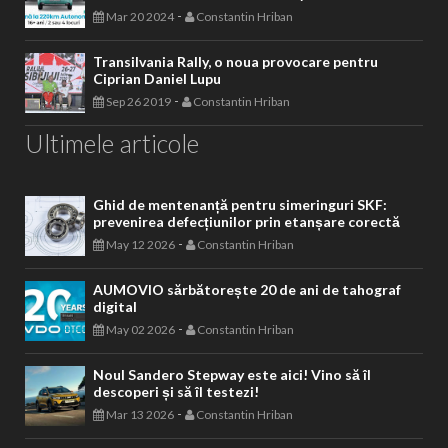
-
Mar 20 2024
Constantin Hriban
Transilvania Rally, o noua provocare pentru
Ciprian Daniel Lupu
-
Sep 26 2019
Constantin Hriban
Ultimele articole
Ghid de mentenanță pentru simeringuri SKF:
prevenirea defecțiunilor prin etanșare corectă
-
May 12 2026
Constantin Hriban
AUMOVIO sărbătorește 20 de ani de tahograf
digital
-
May 02 2026
Constantin Hriban
Noul Sandero Stepway este aici! Vino să îl
descoperi și să îl testezi!
-
Mar 13 2026
Constantin Hriban