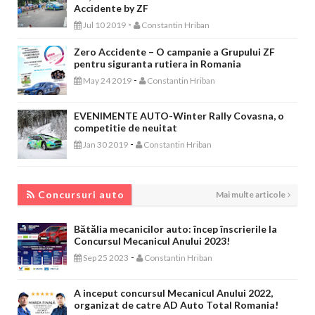
Accidente by ZF
-
Jul 10 2019
Constantin Hriban
Zero Accidente – O campanie a Grupului ZF
pentru siguranta rutiera in Romania
-
May 24 2019
Constantin Hriban
EVENIMENTE AUTO-Winter Rally Covasna, o
competitie de neuitat
-
Jan 30 2019
Constantin Hriban
CONCURSURI AUTO
Concursuri auto
Mai multe articole
Bătălia mecanicilor auto: încep înscrierile la
Concursul Mecanicul Anului 2023!
-
Sep 25 2023
Constantin Hriban
A inceput concursul Mecanicul Anului 2022,
organizat de catre AD Auto Total Romania!