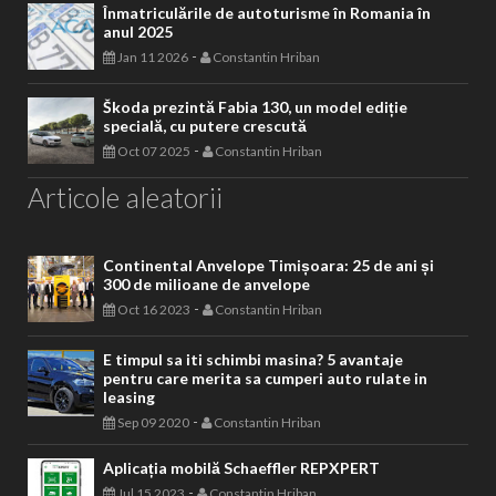
Înmatriculările de autoturisme în Romania în
anul 2025
-
Jan 11 2026
Constantin Hriban
Škoda prezintă Fabia 130, un model ediție
specială, cu putere crescută
-
Oct 07 2025
Constantin Hriban
Articole aleatorii
Continental Anvelope Timișoara: 25 de ani și
300 de milioane de anvelope
-
Oct 16 2023
Constantin Hriban
E timpul sa iti schimbi masina? 5 avantaje
pentru care merita sa cumperi auto rulate in
leasing
-
Sep 09 2020
Constantin Hriban
Aplicația mobilă Schaeffler REPXPERT
-
Jul 15 2023
Constantin Hriban