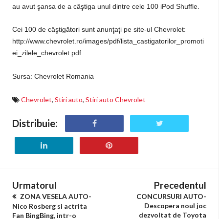
au avut şansa de a câştiga unul dintre cele 100 iPod Shuffle.
Cei 100 de câştigători sunt anunţaţi pe site-ul Chevrolet:
http://www.chevrolet.ro/images/pdf/lista_castigatorilor_promoti
ei_zilele_chevrolet.pdf
Sursa: Chevrolet Romania
Chevrolet
,
Stiri auto
,
Stiri auto Chevrolet
Distribuie:
Urmatorul
Precedentul
ZONA VESELA AUTO-
CONCURSURI AUTO-
Descopera noul joc
Nico Rosberg si actrita
dezvoltat de Toyota
Fan BingBing, intr-o