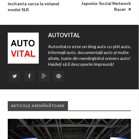
Japonia-Social Network
incitanta cursa la volanul
Racer
noului SLK
AUTOVITAL
Autovital.ro este un blog auto cu știri auto,
informații auto, documentații auto și multe
altele, toate din nemărginitul univers auto!
Haideți să îl descoperim împreună!
ARTICOLE ASEMĂNĂTOARE