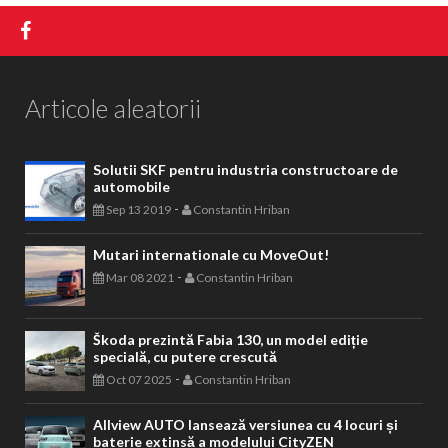
Articole aleatorii
Solutii SKF pentru industria constructoare de
automobile
-
Sep 13 2019
Constantin Hriban
Mutari internationale cu MoveOut!
-
Mar 08 2021
Constantin Hriban
Škoda prezintă Fabia 130, un model ediție
specială, cu putere crescută
-
Oct 07 2025
Constantin Hriban
Allview AUTO lansează versiunea cu 4 locuri și
baterie extinsă a modelului CityZEN