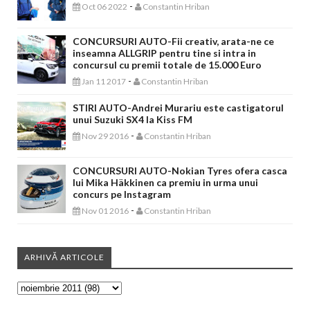
-
Oct 06 2022
Constantin Hriban
CONCURSURI AUTO-Fii creativ, arata-ne ce
inseamna ALLGRIP pentru tine si intra in
concursul cu premii totale de 15.000 Euro
-
Jan 11 2017
Constantin Hriban
STIRI AUTO-Andrei Murariu este castigatorul
unui Suzuki SX4 la Kiss FM
-
Nov 29 2016
Constantin Hriban
CONCURSURI AUTO-Nokian Tyres ofera casca
lui Mika Häkkinen ca premiu in urma unui
concurs pe Instagram
-
Nov 01 2016
Constantin Hriban
ARHIVĂ ARTICOLE