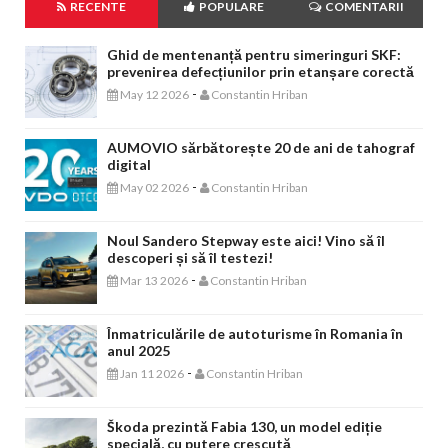
RECENTE
POPULARE
COMENTARII
Ghid de mentenanță pentru simeringuri SKF:
prevenirea defecțiunilor prin etanșare corectă
-
May 12 2026
Constantin Hriban
AUMOVIO sărbătorește 20 de ani de tahograf
digital
-
May 02 2026
Constantin Hriban
Noul Sandero Stepway este aici! Vino să îl
descoperi și să îl testezi!
-
Mar 13 2026
Constantin Hriban
Înmatriculările de autoturisme în Romania în
anul 2025
-
Jan 11 2026
Constantin Hriban
Škoda prezintă Fabia 130, un model ediție
specială, cu putere crescută