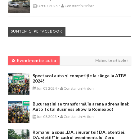
-
Oct 07 2025
Constantin Hriban
SUNTEM ȘI PE FACEBOOK
EVENIMENTE AUTO
Evenimente auto
Mai multe articole
Spectacol auto și competiție la sânge la ATBS
2024!
-
Jun 03 2024
Constantin Hriban
Bucureștiul se transformă în arena adrenalinei:
Auto Total Business Show la Romexpo!
-
Jun 08 2023
Constantin Hriban
Romanul a spus „DA, sigurantei! DA, atentiei!
DA, vietii!” in cadrul evenimentului Zero