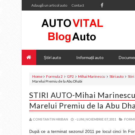
Adaugă un articol auto
Contact
Știri auto
Informații auto
Documen
Home
Formula 2
GP2
Mihai Marinescu
Stiri auto
Stir
Marelui Premiu de la Abu Dhabi
STIRI AUTO-Mihai Marinescu 
Marelui Premiu de la Abu Dh
CONSTANTIN HRIBAN
-
LUNI, NOIEMBRIE 07, 2011
FORMU
După ce a terminat sezonul 2011 pe locul cinci în Fo