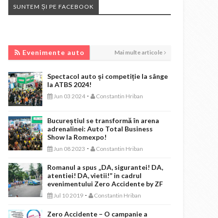
SUNTEM ȘI PE FACEBOOK
EVENIMENTE AUTO
Evenimente auto
Mai multe articole
Spectacol auto și competiție la sânge
la ATBS 2024!
-
Jun 03 2024
Constantin Hriban
Bucureștiul se transformă în arena
adrenalinei: Auto Total Business
Show la Romexpo!
-
Jun 08 2023
Constantin Hriban
Romanul a spus „DA, sigurantei! DA,
atentiei! DA, vietii!” in cadrul
evenimentului Zero Accidente by ZF
-
Jul 10 2019
Constantin Hriban
Zero Accidente – O campanie a