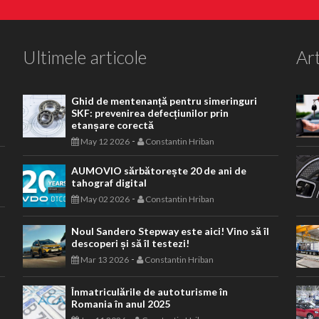
Ultimele articole
Art
Ghid de mentenanță pentru simeringuri
SKF: prevenirea defecțiunilor prin
etanșare corectă
-
May 12 2026
Constantin Hriban
AUMOVIO sărbătorește 20 de ani de
tahograf digital
-
May 02 2026
Constantin Hriban
Noul Sandero Stepway este aici! Vino să îl
descoperi și să îl testezi!
-
Mar 13 2026
Constantin Hriban
Înmatriculările de autoturisme în
Romania în anul 2025