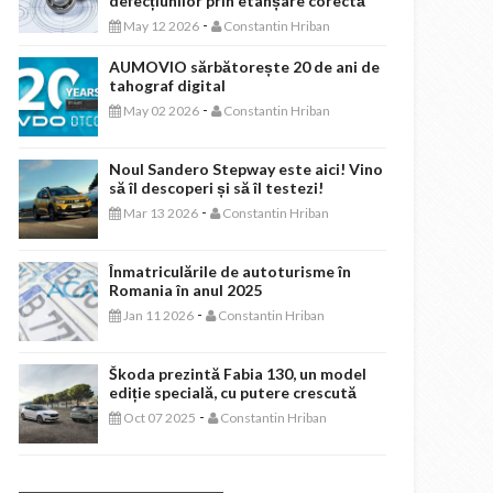
defecțiunilor prin etanșare corectă
-
May 12 2026
Constantin Hriban
AUMOVIO sărbătorește 20 de ani de
tahograf digital
-
May 02 2026
Constantin Hriban
Noul Sandero Stepway este aici! Vino
să îl descoperi și să îl testezi!
-
Mar 13 2026
Constantin Hriban
Înmatriculările de autoturisme în
Romania în anul 2025
-
Jan 11 2026
Constantin Hriban
Škoda prezintă Fabia 130, un model
ediție specială, cu putere crescută
-
Oct 07 2025
Constantin Hriban