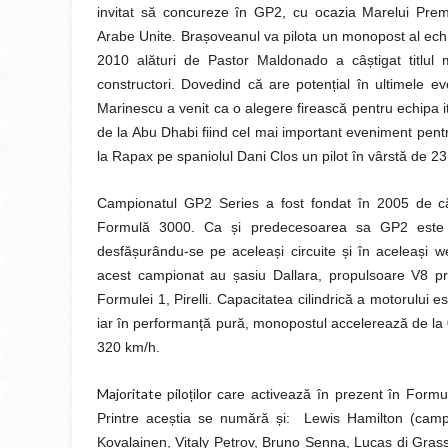
invitat să concureze în GP2, cu ocazia Marelui Pre
ș
Arabe Unite. Bra
oveanul va pilota un monopost al ech
ș
2010 alături de Pastor Maldonado a câ
tigat titlul
ț
constructori. Dovedind că are poten
ial în ultimele 
Marinescu a venit ca o alegere firească pentru echipa 
de la Abu Dhabi fiind cel mai important eveniment pentr
la Rapax pe spaniolul Dani Clos un pilot în vârstă de 2
Campionatul GP2 Series a fost fondat în 2005 de c
ș
Formulă 3000. Ca
i predecesoarea sa GP2 este 
ș
ș
ș
ș
desfă
urându-se pe acelea
i circuite
i în acelea
i w
ș
acest campionat au
asiu Dallara, propulsoare V8 p
Formulei 1, Pirelli. Capacitatea cilindrică a motorului 
ț
iar în performan
ă pură, monopostul accelerează de la 
320 km/h.
Majoritate piloț
ilor care activează în prezent în Form
ș
ș
Printre ace
tia se numără
i: Lewis Hamilton (camp
Kovalainen, Vitaly Petrov, Bruno Senna, Lucas di Grass