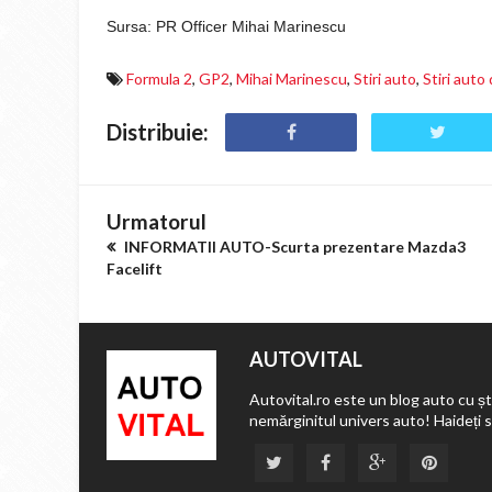
Sursa: PR Officer Mihai Marinescu
Formula 2
,
GP2
,
Mihai Marinescu
,
Stiri auto
,
Stiri auto
Distribuie:
Urmatorul
INFORMATII AUTO-Scurta prezentare Mazda3
Facelift
AUTOVITAL
Autovital.ro este un blog auto cu ști
nemărginitul univers auto! Haideți 