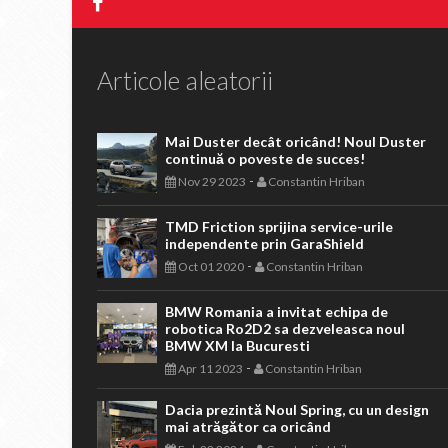
Articole aleatorii
Mai Duster decât oricând! Noul Duster
continuă o poveste de succes!
-
Nov 29 2023
Constantin Hriban
TMD Friction sprijina service-urile
independente prin GaraShield
-
Oct 01 2020
Constantin Hriban
BMW Romania a invitat echipa de
robotica Ro2D2 sa dezveleasca noul
BMW XM la Bucuresti
-
Apr 11 2023
Constantin Hriban
Dacia prezintă Noul Spring, cu un design
mai atrăgător ca oricând