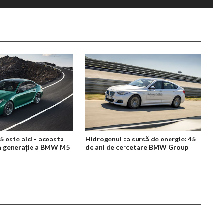
este aici - aceasta
Hidrogenul ca sursă de energie: 45
a generație a BMW M5
de ani de cercetare BMW Group