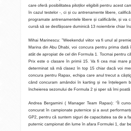
ț
care oferă posibilitatea pilo
ilor eligibili pentru acest 
ș
în cazul testelor -, ci
i cu antrenamente libere, califică
ș
ș
programate antrenamentele libere
i calificările,
i va 
ș
cursă să se desfă
oare duminică 13 noiembrie chiar în
Mihai Marinescu: ”Weekendul viitor va fi unul al premie
Marina din Abu Dhabi, voi concura pentru prima dată
atât de apropiat de cel din Formula 1. Tocmai pentru că
Prix este o clasare în primii 15. Va fi cea mai mare
determinat să mă clasez în top 15 chiar dacă voi me
ș
concura pentru Rapax, echipa care anul trecut a câ
ti
ș
ț
când concuram amândoi în karting
i ne în
elegem b
ș
încheierea sezonului de Formula 2
i sper să îmi poată
Andrea Bergamini ( Manager Team Rapax): “Îl cuno
ș
ț
concurat în campionate puternice
i a avut performan
GP2, pentru că suntem siguri de capacitatea sa de a fa
puternic campionat din lume în afara Formulei 1, dar bene