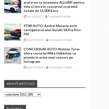
arata-ne ce inseamna ALLGRIP pentru
tine si intra in concursul cu premii
totale de 15.000 Euro
-
Jan 11 2017
Constantin Hriban
STIRI AUTO-Andrei Murariu este
castigatorul unui Suzuki SX4 la Kiss
FM
-
Nov 29 2016
Constantin Hriban
CONCURSURI AUTO-Nokian Tyres
ofera casca lui Mika Häkkinen ca
premiu in urma unui concurs pe
Instagram
-
Nov 01 2016
Constantin Hriban
ARHIVĂ ARTICOLE
BLOGROLL