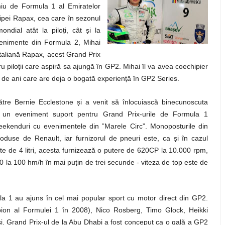
miu de Formula 1 al Emiratelor
ipei Rapax, cea care în sezonul
ț
ș
 mondial atât la pilo
i, cât
i la
evenimente din Formula 2, Mihai
italiană Rapax, acest Grand Prix
ț
u pilo
ii care aspiră sa ajungă în GP2. Mihai îl va avea coechipier
ț
3 de ani care are deja o bogată experien
ă în GP2 Series.
ș
ătre Bernie Ecclestone
i a venit să înlocuiască binecunoscuta
un eveniment suport pentru Grand Prix-urile de Formula 1
eekenduri cu evenimentele din ”Marele Circ”. Monoposturile din
ș
roduse de Renault, iar furnizorul de pneuri este, ca
i în cazul
este de 4 litri, acesta furnizează o putere de 620CP la 10.000 rpm,
ț
0 la 100 hm/h în mai pu
in de trei secunde - viteza de top este de
ula 1 au ajuns în cel mai popular sport cu motor direct din GP2.
ion al Formulei 1 în 2008), Nico Rosberg, Timo Glock, Heikki
i. Grand Prix-ul de la Abu Dhabi a fost conceput ca o gală a GP2