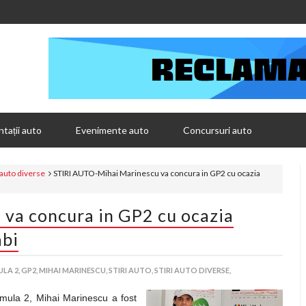
tații auto
Evenimente auto
Concursuri auto
i auto diverse
STIRI AUTO-Mihai Marinescu va concura in GP2 cu ocazia
va concura in GP2 cu ocazia
abi
LA 2,
GP2,
MIHAI MARINESCU,
STIRI AUTO,
STIRI AUTO DIVERSE,
rmula 2, Mihai Marinescu a fost