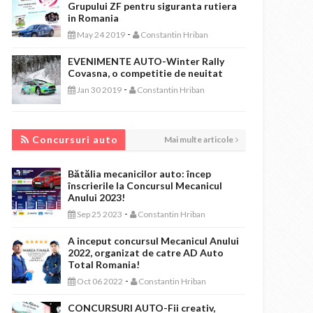
Grupului ZF pentru siguranta rutiera
in Romania
-
May 24 2019
Constantin Hriban
EVENIMENTE AUTO-Winter Rally
Covasna, o competitie de neuitat
-
Jan 30 2019
Constantin Hriban
CONCURSURI AUTO
Concursuri auto
Mai multe articole
Bătălia mecanicilor auto: încep
înscrierile la Concursul Mecanicul
Anului 2023!
-
Sep 25 2023
Constantin Hriban
A inceput concursul Mecanicul Anului
2022, organizat de catre AD Auto
Total Romania!
-
Oct 06 2022
Constantin Hriban
CONCURSURI AUTO-Fii creativ,