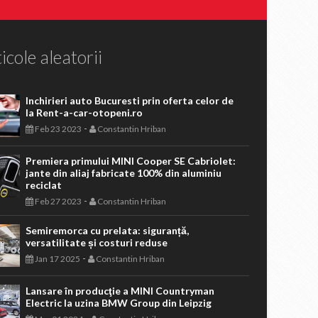
icole aleatorii
Inchirieri auto Bucuresti prin oferta celor de
la Rent-a-car-otopeni.ro
-
Feb 23 2023
Constantin Hriban
Premiera primului MINI Cooper SE Cabriolet:
jante din aliaj fabricate 100% din aluminiu
reciclat
-
Feb 27 2023
Constantin Hriban
Semiremorca cu prelata: siguranță,
versatilitate și costuri reduse
-
Jan 17 2025
Constantin Hriban
Lansare în producţie a MINI Countryman
Electric la uzina BMW Group din Leipzig