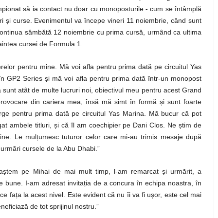
campionat să ia contact nu doar cu monoposturile - cum se întâmplă
ș
ri
i curse. Evenimentul va începe vineri 11 noiembrie, când sunt
continua sâmbătă 12 noiembrie cu prima cursă, urmând ca ultima
aintea cursei de Formula 1.
relor pentru mine. Mă voi afla pentru prima dată pe circuitul Yas
ș
 în GP2 Series
i mă voi afla pentru prima dată într-un monopost
 sunt atât de multe lucruri noi, obiectivul meu pentru acest Grand
ș
 provocare din cariera mea, însă mă simt în formă
i sunt foarte
rge pentru prima dată pe circuitul Yas Marina. Mă bucur că pot
ș
ș
gat ambele titluri,
i că îl am coechipier pe Dani Clos. Ne
tim de
ț
ine. Le mul
umesc tuturor celor care mi-au trimis mesaje după
 urmări cursele de la Abu Dhabi.”
ș
ș
a
tem pe Mihai de mai mult timp, l-am remarcat
i urmărit, a
ț
e bune. I-am adresat invita
ia de a concura în echipa noastra, în
ț
ș
ce fa
a la acest nivel. Este evident că nu îi va fi u
or, este cel mai
ficiază de tot sprijinul nostru.”