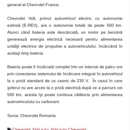
general al Chevrolet France.
Chevrolet Volt, primul autovehicul electric cu autonomie
extinsă (E-REV), are o autonomie totală de peste 500 km.
Atunci când bateria este descărcată, un motor pe benzină
generează energia electrică necesară pentru alimentarea
unităţii electrice de propulsie a autovehiculului, încărcând în
acelaşi timp bateria.
Bateria poate fi încărcată complet într-un interval de patru ore
prin conectarea sistemului de încărcare integrat în autovehicul
la o priză standard de uz casnic de 230 V. În cazul în care
şoferul nu are acces la o priză electrică după ce a parcurs cei
500 km, acesta îşi poate continua călătoria prin alimentarea
autovehiculului cu carburant.
Sursa: Chevrolet Romania
Chevrolet
,
Stiri auto
,
Stiri auto Chevrolet