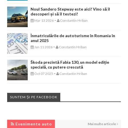
Noul Sandero Stepway este aici! Vino să îl
descoperi și să îl testezi!
-
Mar 13 2026
Constantin Hriban
Înmatriculările de autoturisme în Romania în
anul 2025
-
Jan 11 2026
Constantin Hriban
Škoda prezintă Fabia 130, un model ediție
specială, cu putere crescută
-
Oct 07 2025
Constantin Hriban
SUNTEM ȘI PE FACEBOOK
EVENIMENTE AUTO
Evenimente auto
Mai multe articole