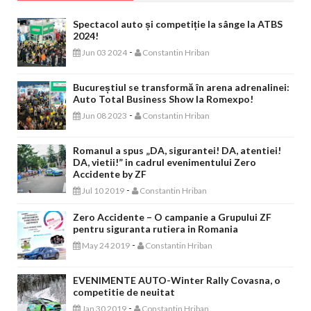
Spectacol auto și competiție la sânge la ATBS
2024!
-
Jun 03 2024
Constantin Hriban
Bucureștiul se transformă în arena adrenalinei:
Auto Total Business Show la Romexpo!
-
Jun 08 2023
Constantin Hriban
Romanul a spus „DA, sigurantei! DA, atentiei!
DA, vietii!” in cadrul evenimentului Zero
Accidente by ZF
-
Jul 10 2019
Constantin Hriban
Zero Accidente – O campanie a Grupului ZF
pentru siguranta rutiera in Romania
-
May 24 2019
Constantin Hriban
EVENIMENTE AUTO-Winter Rally Covasna, o
competitie de neuitat
-
Jan 30 2019
Constantin Hriban