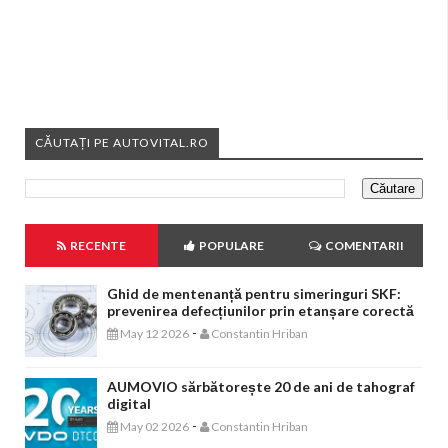
CĂUTAȚI PE AUTOVITAL.RO
RECENTE
POPULARE
COMENTARII
Ghid de mentenanță pentru simeringuri SKF:
prevenirea defecțiunilor prin etanșare corectă
-
May 12 2026
Constantin Hriban
AUMOVIO sărbătorește 20 de ani de tahograf
digital
-
May 02 2026
Constantin Hriban