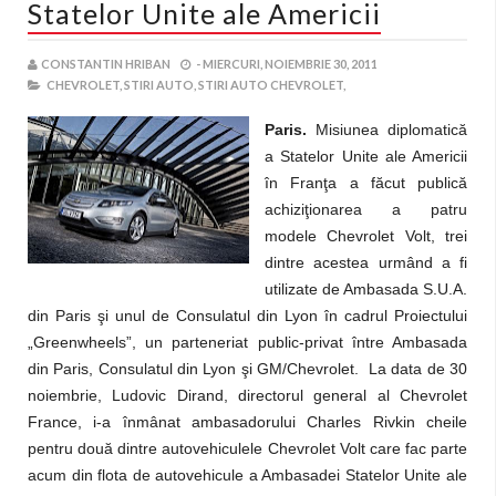
Statelor Unite ale Americii
CONSTANTIN HRIBAN
-
MIERCURI, NOIEMBRIE 30, 2011
CHEVROLET,
STIRI AUTO,
STIRI AUTO CHEVROLET,
Paris.
Misiunea diplomatică
a Statelor Unite ale Americii
în Franţa a făcut publică
achiziţionarea a patru
modele Chevrolet Volt, trei
dintre acestea urmând a fi
utilizate de Ambasada S.U.A.
din Paris şi unul de Consulatul din Lyon în cadrul Proiectului
„Greenwheels”, un parteneriat public-privat între Ambasada
din Paris, Consulatul din Lyon şi GM/Chevrolet. La data de 30
noiembrie, Ludovic Dirand, directorul general al Chevrolet
France, i-a înmânat ambasadorului Charles Rivkin cheile
pentru două dintre autovehiculele Chevrolet Volt care fac parte
acum din flota de autovehicule a Ambasadei Statelor Unite ale