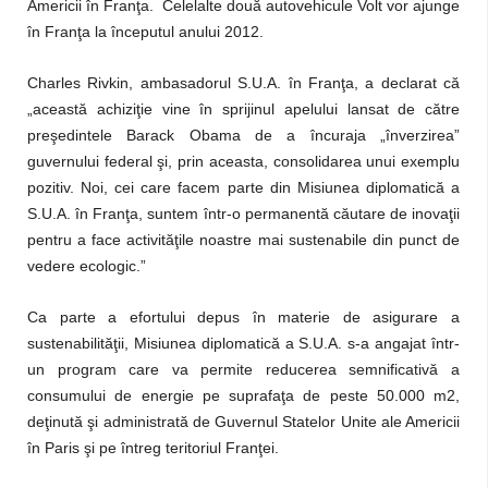
Americii în Franţa. Celelalte două autovehicule Volt vor ajunge
în Franţa la începutul anului 2012.
Charles Rivkin, ambasadorul S.U.A. în Franţa, a declarat că
„această achiziţie vine în sprijinul apelului lansat de către
preşedintele Barack Obama de a încuraja „înverzirea”
guvernului federal şi, prin aceasta, consolidarea unui exemplu
pozitiv. Noi, cei care facem parte din Misiunea diplomatică a
S.U.A. în Franţa, suntem într-o permanentă căutare de inovaţii
pentru a face activităţile noastre mai sustenabile din punct de
vedere ecologic.”
Ca parte a efortului depus în materie de asigurare a
sustenabilităţii, Misiunea diplomatică a S.U.A. s-a angajat într-
un program care va permite reducerea semnificativă a
consumului de energie pe suprafaţa de peste 50.000 m2,
deţinută şi administrată de Guvernul Statelor Unite ale Americii
în Paris şi pe întreg teritoriul Franţei.