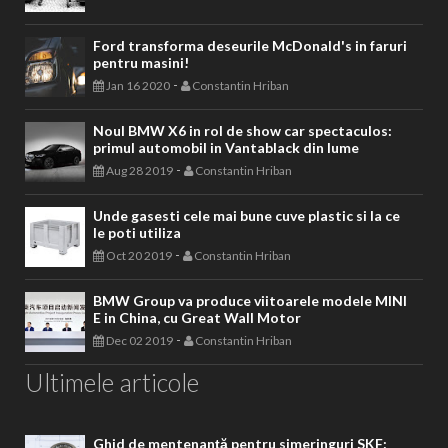
Ford transforma deseurile McDonald's in faruri
pentru masini!
-
Jan 16 2020
Constantin Hriban
Noul BMW X6 in rol de show car spectaculos:
primul automobil in Vantablack din lume
-
Aug 28 2019
Constantin Hriban
Unde gasesti cele mai bune cuve plastic si la ce
le poti utiliza
-
Oct 20 2019
Constantin Hriban
BMW Group va produce viitoarele modele MINI
E in China, cu Great Wall Motor
-
Dec 02 2019
Constantin Hriban
Ultimele articole
Ghid de mentenanță pentru simeringuri SKF: