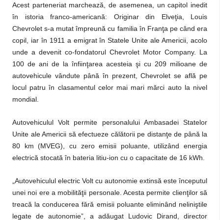
Acest parteneriat marchează, de asemenea, un capitol inedit
în istoria franco-americană: Originar din Elveţia, Louis
Chevrolet s-a mutat împreună cu familia în Franţa pe când era
copil, iar în 1911 a emigrat în Statele Unite ale Americii, acolo
unde a devenit co-fondatorul Chevrolet Motor Company. La
100 de ani de la înfiinţarea acesteia şi cu 209 milioane de
autovehicule vândute până în prezent, Chevrolet se află pe
locul patru în clasamentul celor mai mari mărci auto la nivel
mondial.
Autovehiculul Volt permite personalului Ambasadei Statelor
Unite ale Americii să efectueze călătorii pe distanţe de până la
80 km (MVEG), cu zero emisii poluante, utilizând energia
electrică stocată în bateria litiu-ion cu o capacitate de 16 kWh.
„Autovehiculul electric Volt cu autonomie extinsă este începutul
unei noi ere a mobilităţii personale. Acesta permite clienţilor să
treacă la conducerea fără emisii poluante eliminând neliniştile
legate de autonomie”, a adăugat Ludovic Dirand, director