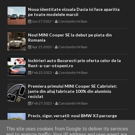
Noua identitate vizuala Dacia isi face aparitia
pe toate modelele marcii
-
Jun 27 2022
Constantin Hriban
Noul MINI Cooper SE la debut pe piata din
Romania
-
Apr 25 2020
Constantin Hriban
Inchirieri auto Bucuresti prin oferta celor de la
Rent-a-car-otopeni.ro
-
Feb 23 2023
Constantin Hriban
Premiera primului MINI Cooper SE Cabriolet:
jante din aliaj fabricate 100% din aluminiu
reciclat
-
Feb 27 2023
Constantin Hriban
Precis, sigur, versatil: noul BMW X3 parcurge
etapele testelor dinamice
-
Apr 22 2024
Constantin Hriban
This site uses cookies from Google to deliver its services
and to analyze traffic. Your IP address and user-agent are