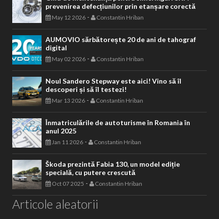
prevenirea defecțiunilor prin etanșare corectă
-
May 12 2026
Constantin Hriban
AUMOVIO sărbătorește 20 de ani de tahograf
digital
-
May 02 2026
Constantin Hriban
Noul Sandero Stepway este aici! Vino să îl
descoperi și să îl testezi!
-
Mar 13 2026
Constantin Hriban
Înmatriculările de autoturisme în Romania în
anul 2025
-
Jan 11 2026
Constantin Hriban
Škoda prezintă Fabia 130, un model ediție
specială, cu putere crescută
-
Oct 07 2025
Constantin Hriban
Articole aleatorii