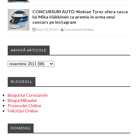
CONCURSURI AUTO-Nokian Tyres ofera casca
lui Mika Häkkinen ca premiu in urma unui
concurs pe Instagram
-
Nov 01 2016
Constantin Hriban
ARHIVĂ ARTICOLE
BLOGROLL
Blogul lui Constantin
Blogul Mihaelei
Promovări Online
Felicitări Online
DOMENIU