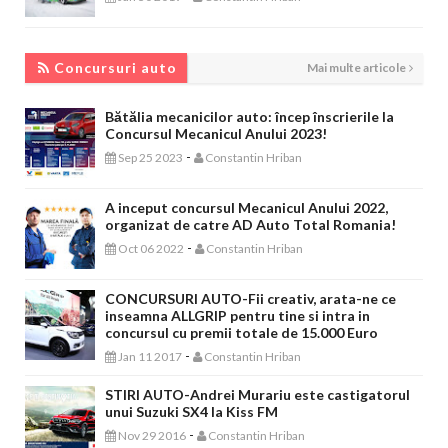
CONCURSURI AUTO
Concursuri auto
Mai multe articole
Bătălia mecanicilor auto: încep înscrierile la
Concursul Mecanicul Anului 2023!
-
Sep 25 2023
Constantin Hriban
A inceput concursul Mecanicul Anului 2022,
organizat de catre AD Auto Total Romania!
-
Oct 06 2022
Constantin Hriban
CONCURSURI AUTO-Fii creativ, arata-ne ce
inseamna ALLGRIP pentru tine si intra in
concursul cu premii totale de 15.000 Euro
-
Jan 11 2017
Constantin Hriban
STIRI AUTO-Andrei Murariu este castigatorul
unui Suzuki SX4 la Kiss FM
-
Nov 29 2016
Constantin Hriban