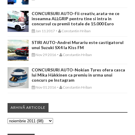
CONCURSURI AUTO-Fii creativ, arata-ne ce
inseamna ALLGRIP pentru tine si intra in
concursul cu premii totale de 15.000 Euro
-
Jan 11 2017
Constantin Hriban
STIRI AUTO-Andrei Murariu este castigatorul
unui Suzuki SX4 la Kiss FM
-
Nov 29 2016
Constantin Hriban
CONCURSURI AUTO-Nokian Tyres ofera casca
lui Mika Häkkinen ca premiu in urma unui
concurs pe Instagram
-
Nov 01 2016
Constantin Hriban
ARHIVĂ ARTICOLE