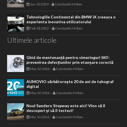
-
Jun 10 2020
Constantin Hriban
Tehnologiile Continental din BMW iX creeaza o
experienta inovativa utilizatorului
-
Feb 18 2022
Constantin Hriban
Ultimele articole
Ghid de mentenanță pentru simeringuri SKF:
prevenirea defecțiunilor prin etanșare corectă
-
May 12 2026
Constantin Hriban
AUMOVIO sărbătorește 20 de ani de tahograf
digital
-
May 02 2026
Constantin Hriban
Noul Sandero Stepway este aici! Vino să îl
descoperi și să îl testezi!
-
Mar 13 2026
Constantin Hriban