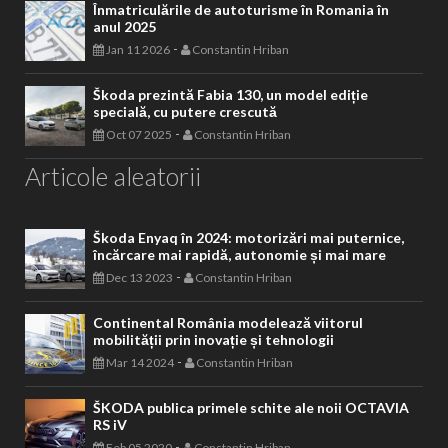
Înmatriculările de autoturisme în Romania în
anul 2025
-
Jan 11 2026
Constantin Hriban
Škoda prezintă Fabia 130, un model ediție
specială, cu putere crescută
-
Oct 07 2025
Constantin Hriban
Articole aleatorii
Škoda Enyaq în 2024: motorizări mai puternice,
încărcare mai rapidă, autonomie și mai mare
-
Dec 13 2023
Constantin Hriban
Continental România modelează viitorul
mobilității prin inovație și tehnologii
-
Mar 14 2024
Constantin Hriban
ŠKODA publica primele schite ale noii OCTAVIA
RS iV
-
Feb 05 2020
Constantin Hriban