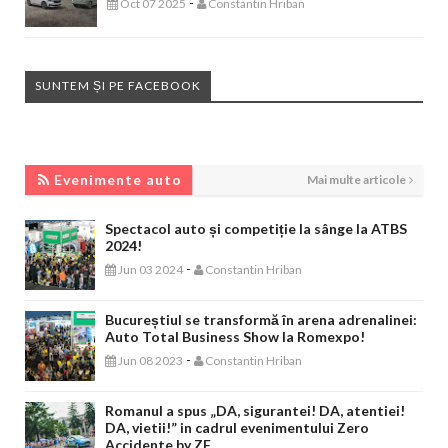
-
Oct 07 2025
Constantin Hriban
SUNTEM ȘI PE FACEBOOK
EVENIMENTE AUTO
Evenimente auto
Mai multe articole
Spectacol auto și competiție la sânge la ATBS
2024!
-
Jun 03 2024
Constantin Hriban
Bucureștiul se transformă în arena adrenalinei:
Auto Total Business Show la Romexpo!
-
Jun 08 2023
Constantin Hriban
Romanul a spus „DA, sigurantei! DA, atentiei!
DA, vietii!” in cadrul evenimentului Zero
Accidente by ZF