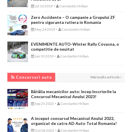
-
Jul 10 2019
Constantin Hriban
Zero Accidente – O campanie a Grupului ZF
pentru siguranta rutiera in Romania
-
May 24 2019
Constantin Hriban
EVENIMENTE AUTO-Winter Rally Covasna, o
competitie de neuitat
-
Jan 30 2019
Constantin Hriban
CONCURSURI AUTO
Concursuri auto
Mai multe articole
Bătălia mecanicilor auto: încep înscrierile la
Concursul Mecanicul Anului 2023!
-
Sep 25 2023
Constantin Hriban
A inceput concursul Mecanicul Anului 2022,
organizat de catre AD Auto Total Romania!
-
Oct 06 2022
Constantin Hriban