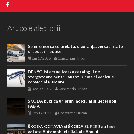
Articole aleatorii
Semiremorca cu prelata: siguranță, versatilitate
și costuri reduse
-
Jan 17 2025
Constantin Hriban
DENSO isi actualizeaza catalogul de
stergatoare pentru autoturisme si vehicule
comerciale usoare
-
Dec 09 2022
Constantin Hriban
ŠKODA publica un prim indiciu al siluetei noii
FABIA
-
Feb 17 2021
Constantin Hriban
ŠKODA OCTAVIA si ŠKODA SUPERB au fost
votate Automobilele 4×4 ale Anului