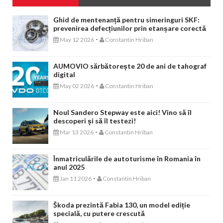
Ghid de mentenanță pentru simeringuri SKF:
prevenirea defecțiunilor prin etanșare corectă
-
May 12 2026
Constantin Hriban
AUMOVIO sărbătorește 20 de ani de tahograf
digital
-
May 02 2026
Constantin Hriban
Noul Sandero Stepway este aici! Vino să îl
descoperi și să îl testezi!
-
Mar 13 2026
Constantin Hriban
Înmatriculările de autoturisme în Romania în
anul 2025
-
Jan 11 2026
Constantin Hriban
Škoda prezintă Fabia 130, un model ediție
specială, cu putere crescută