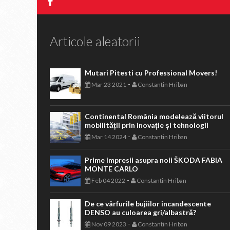
Articole aleatorii
Mutari Pitesti cu Professional Movers!
-
Mar 23 2021
Constantin Hriban
Continental România modelează viitorul
mobilității prin inovație și tehnologii
-
Mar 14 2024
Constantin Hriban
Prime impresii asupra noii ŠKODA FABIA
MONTE CARLO
-
Feb 04 2022
Constantin Hriban
De ce vârfurile bujiilor incandescente
DENSO au culoarea gri/albastră?
-
Nov 09 2023
Constantin Hriban