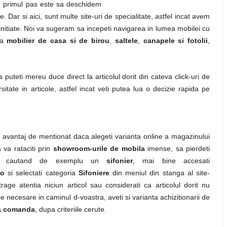
, primul pas este sa deschidem
. Dar si aici, sunt multe site-uri de specialitate, astfel incat avem
nitiate. Noi va sugeram sa incepeti navigarea in lumea mobilei cu
na
mobilier de casa si de birou
,
saltele
,
canapele si fotolii
,
 puteti mereu duce direct la articolul dorit din cateva click-uri de
sitate in articole, astfel incat veti putea lua o decizie rapida pe
 avantaj de mentionat daca alegeti varianta online a magazinului
 va rataciti prin
showroom-urile de mobila
imense, sa pierdeti
e cautand de exemplu un
sifonier
, mai bine accesati
ro
si selectati categoria
Sifoniere
din meniul din stanga al site-
rage atentia niciun articol sau considerati ca articolul dorit nu
e necesare in caminul d-voastra, aveti si varianta achizitionarii de
la comanda
, dupa criteriile cerute.