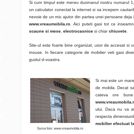
Si cum timpul este mereu dusmanul nostru numarul 1
un calculator conectat la internet si sa incepem cautarile
nevoie de un mic ajutor din partea unei persoane deja i
www.vreaumobila.ro
. Aici puteti gasi tot ce inseam
scaune si mese
,
electrocasnice
si chiar
chiuvete
.
Site-ul este foarte bine organizat, usor de accesat si va
mouse. In fiecare categorie de mobilier veti gasi diver
gustul d-voastra.
Si mai este un mare
de mobila. Decat sa
cateva ore bun
www.vreaumobila.
ului. Daca nu va at
respecta dimensiunil
mobilier efectuat 
Sursa foto: www.vreaumobila.ro