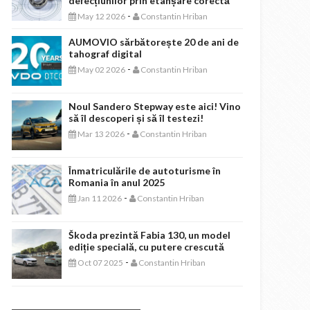
defecțiunilor prin etanșare corectă
-
May 12 2026
Constantin Hriban
AUMOVIO sărbătorește 20 de ani de
tahograf digital
-
May 02 2026
Constantin Hriban
Noul Sandero Stepway este aici! Vino
să îl descoperi și să îl testezi!
-
Mar 13 2026
Constantin Hriban
Înmatriculările de autoturisme în
Romania în anul 2025
-
Jan 11 2026
Constantin Hriban
Škoda prezintă Fabia 130, un model
ediție specială, cu putere crescută
-
Oct 07 2025
Constantin Hriban