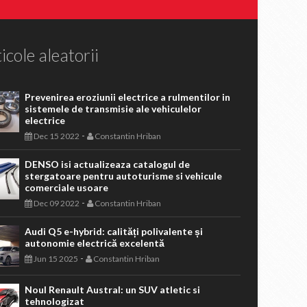
icole aleatorii
Prevenirea eroziunii electrice a rulmentilor in
sistemele de transmisie ale vehiculelor
electrice
-
Dec 15 2022
Constantin Hriban
DENSO isi actualizeaza catalogul de
stergatoare pentru autoturisme si vehicule
comerciale usoare
-
Dec 09 2022
Constantin Hriban
Audi Q5 e-hybrid: calități polivalente și
autonomie electrică excelentă
-
Jun 15 2025
Constantin Hriban
Noul Renault Austral: un SUV atletic si
tehnologizat