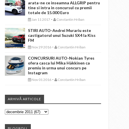
arata-ne ce inseamna ALLGRIP pentru
tine si intra in concursul cu premii
totale de 15.000 Euro
-
Jan 11 2017
Constantin Hriban
STIRI AUTO-Andrei Murariu este
castigatorul unui Suzuki SX4 la Kiss
FM
-
Nov 29 2016
Constantin Hriban
CONCURSURI AUTO-Nokian Tyres
ofera casca lui Mika Häkkinen ca
premiu in urma unui concurs pe
Instagram
-
Nov 01 2016
Constantin Hriban
ARHIVĂ ARTICOLE
BLOGROLL