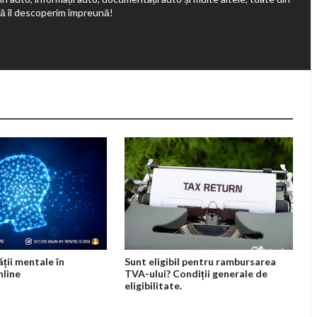
să îl descoperim împreună!
ții mentale în
Sunt eligibil pentru rambursarea
nline
TVA-ului? Condiții generale de
eligibilitate.