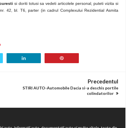
curesti
si doriti totusi sa vedeti articolele personal, puteti vizita si
i, nr. 42, bl. T6, parter (in cadrul Complexului Rezidential Asmita
a
Precedentul
STIRI AUTO-Automobile Dacia si-a deschis portile
colindatorilor
ri auto, informații auto, documentații auto și multe altele, toate din