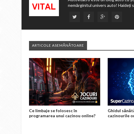
nemărginitul univers auto! Haideți 
ARTICOLE ASEMĂNĂTOARE
Ce limbaje se folosesc în
Ghidul sănătă
programarea unui cazinou online?
cazinourile o