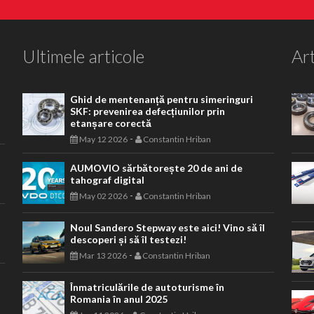
Ultimele articole
Art
Ghid de mentenanță pentru simeringuri
SKF: prevenirea defecțiunilor prin
etanșare corectă
-
May 12 2026
Constantin Hriban
AUMOVIO sărbătorește 20 de ani de
tahograf digital
-
May 02 2026
Constantin Hriban
Noul Sandero Stepway este aici! Vino să îl
descoperi și să îl testezi!
-
Mar 13 2026
Constantin Hriban
Înmatriculările de autoturisme în
Romania în anul 2025