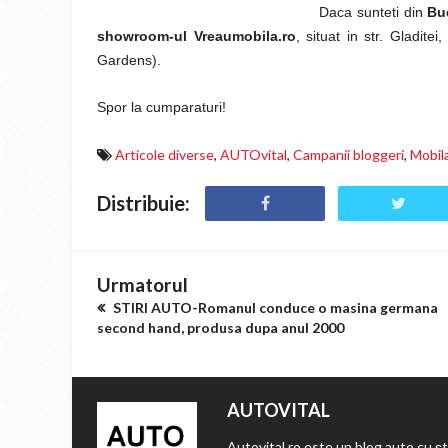
Daca sunteti din
Bu
showroom-ul Vreaumobila.ro
, situat in str. Gladite
Gardens).
Spor la cumparaturi!
Articole diverse
,
AUTOvital
,
Campanii bloggeri
,
Mobil
Distribuie:
Urmatorul
STIRI AUTO-Romanul conduce o masina germana
second hand, produsa dupa anul 2000
AUTOVITAL
Autovital.ro este un blog auto cu ști