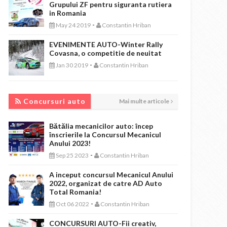
Grupului ZF pentru siguranta rutiera
in Romania
-
May 24 2019
Constantin Hriban
EVENIMENTE AUTO-Winter Rally
Covasna, o competitie de neuitat
-
Jan 30 2019
Constantin Hriban
CONCURSURI AUTO
Concursuri auto
Mai multe articole
Bătălia mecanicilor auto: încep
înscrierile la Concursul Mecanicul
Anului 2023!
-
Sep 25 2023
Constantin Hriban
A inceput concursul Mecanicul Anului
2022, organizat de catre AD Auto
Total Romania!
-
Oct 06 2022
Constantin Hriban
CONCURSURI AUTO-Fii creativ,