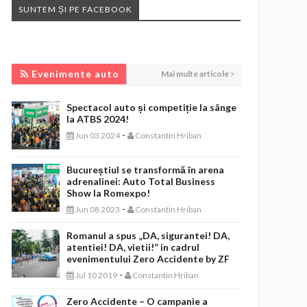
SUNTEM ȘI PE FACEBOOK
EVENIMENTE AUTO
Evenimente auto
Mai multe articole
Spectacol auto și competiție la sânge
la ATBS 2024!
-
Jun 03 2024
Constantin Hriban
Bucureștiul se transformă în arena
adrenalinei: Auto Total Business
Show la Romexpo!
-
Jun 08 2023
Constantin Hriban
Romanul a spus „DA, sigurantei! DA,
atentiei! DA, vietii!” in cadrul
evenimentului Zero Accidente by ZF
-
Jul 10 2019
Constantin Hriban
Zero Accidente – O campanie a