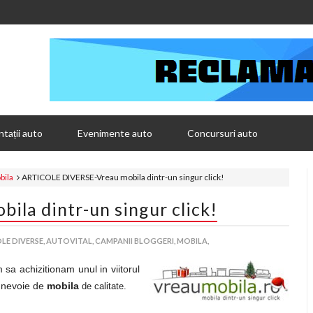
tații auto
Evenimente auto
Concursuri auto
bila
ARTICOLE DIVERSE-Vreau mobila dintr-un singur click!
la dintr-un singur click!
LE DIVERSE,
AUTOVITAL,
CAMPANII BLOGGERI,
MOBILA,
sa achizitionam unul in viitorul
a nevoie de
mobila
de calitate.