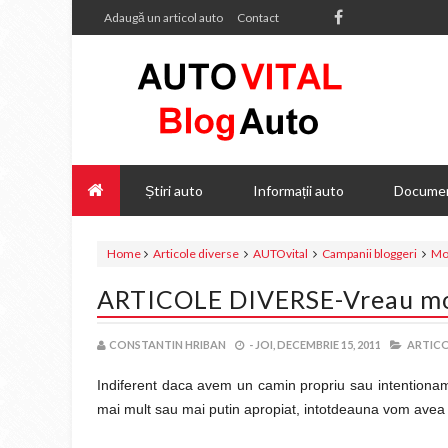
Adaugă un articol auto
Contact
Știri auto
Informații auto
Documen
Home
Articole diverse
AUTOvital
Campanii bloggeri
Mo
ARTICOLE DIVERSE-Vreau mobi
CONSTANTIN HRIBAN
-
JOI, DECEMBRIE 15, 2011
ARTICO
Indiferent daca avem un camin propriu sau intentionam 
mai mult sau mai putin apropiat, intotdeauna vom ave