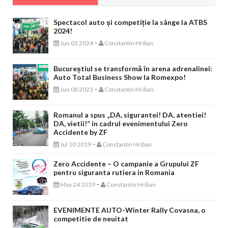
Spectacol auto și competiție la sânge la ATBS
2024!
-
Jun 03 2024
Constantin Hriban
Bucureștiul se transformă în arena adrenalinei:
Auto Total Business Show la Romexpo!
-
Jun 08 2023
Constantin Hriban
Romanul a spus „DA, sigurantei! DA, atentiei!
DA, vietii!” in cadrul evenimentului Zero
Accidente by ZF
-
Jul 10 2019
Constantin Hriban
Zero Accidente – O campanie a Grupului ZF
pentru siguranta rutiera in Romania
-
May 24 2019
Constantin Hriban
EVENIMENTE AUTO-Winter Rally Covasna, o
competitie de neuitat