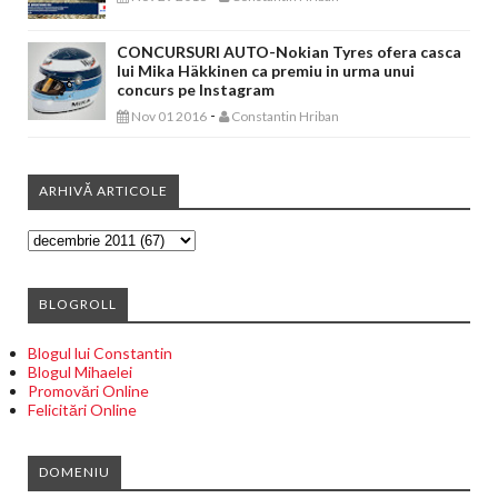
CONCURSURI AUTO-Nokian Tyres ofera casca
lui Mika Häkkinen ca premiu in urma unui
concurs pe Instagram
-
Nov 01 2016
Constantin Hriban
ARHIVĂ ARTICOLE
BLOGROLL
Blogul lui Constantin
Blogul Mihaelei
Promovări Online
Felicitări Online
DOMENIU