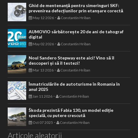
Ghid de mentenanță pentru simeringuri SKF:
prevenirea defecțiunilor prin etanșare corectă
-
May 12 2026
Constantin Hriban
AUMOVIO sărbătorește 20 de ani de tahograf
digital
-
May 02 2026
Constantin Hriban
Noul Sandero Stepway este aici! Vino să îl
descoperi și să îl testezi!
-
Mar 13 2026
Constantin Hriban
Înmatriculările de autoturisme în Romania în
anul 2025
-
Jan 11 2026
Constantin Hriban
Škoda prezintă Fabia 130, un model ediție
specială, cu putere crescută
-
Oct 07 2025
Constantin Hriban
Articole aleatorii