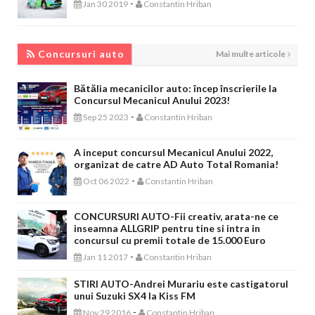
-
Jan 30 2019
Constantin Hriban
CONCURSURI AUTO
Concursuri auto
Mai multe articole
Bătălia mecanicilor auto: încep înscrierile la
Concursul Mecanicul Anului 2023!
-
Sep 25 2023
Constantin Hriban
A inceput concursul Mecanicul Anului 2022,
organizat de catre AD Auto Total Romania!
-
Oct 06 2022
Constantin Hriban
CONCURSURI AUTO-Fii creativ, arata-ne ce
inseamna ALLGRIP pentru tine si intra in
concursul cu premii totale de 15.000 Euro
-
Jan 11 2017
Constantin Hriban
STIRI AUTO-Andrei Murariu este castigatorul
unui Suzuki SX4 la Kiss FM
-
Nov 29 2016
Constantin Hriban