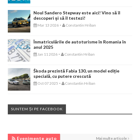
Noul Sandero Stepway este aici! Vino să îl
descoperi și să îl testezi!
-
Mar 13 2026
Constantin Hriban
Înmatriculările de autoturisme în Romania în
anul 2025
-
Jan 11 2026
Constantin Hriban
Škoda prezintă Fabia 130, un model ediție
specială, cu putere crescută
-
Oct 07 2025
Constantin Hriban
SUNTEM ȘI PE FACEBOOK
EVENIMENTE AUTO
Evenimente auto
Mai multe articole