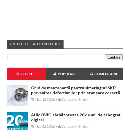
CĂUTAȚI PE AUTOVITAL.RO
RECENTE
POPULARE
COMENTARII
Ghid de mentenanță pentru simeringuri SKF:
prevenirea defecțiunilor prin etanșare corectă
-
May 12 2026
Constantin Hriban
AUMOVIO sărbătorește 20 de ani de tahograf
digital
-
May 02 2026
Constantin Hriban