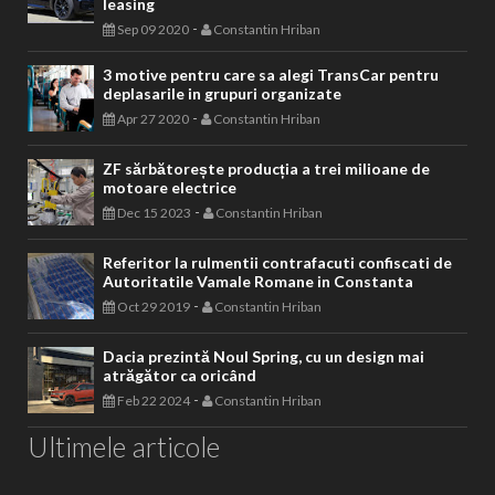
leasing
-
Sep 09 2020
Constantin Hriban
3 motive pentru care sa alegi TransCar pentru
deplasarile in grupuri organizate
-
Apr 27 2020
Constantin Hriban
ZF sărbătorește producția a trei milioane de
motoare electrice
-
Dec 15 2023
Constantin Hriban
Referitor la rulmentii contrafacuti confiscati de
Autoritatile Vamale Romane in Constanta
-
Oct 29 2019
Constantin Hriban
Dacia prezintă Noul Spring, cu un design mai
atrăgător ca oricând
-
Feb 22 2024
Constantin Hriban
Ultimele articole