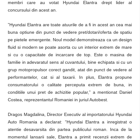
membri care au votat Hyundai Elantra drept lider al
concursului din acest an.
”Hyundai Elantra are toate atuurile de a fi in acest an cea mai
buna optiune din punct de vedere pret/dotari/oferta de spatiu
pe pietele emergente. Noul model demonstreaza ca un design
fluid si modern se poate asorta cu un interior extrem de mare
si cu o capacitate de incarcare de top. Este o masina de
familie in adevaratul sens al cuvantului, bine echipata si cu un
grup motopropulsor corect gandit, atat din punct de vedere al
performantelor, cat si al taxarii. In plus, Elantra propune
consumatorului o calitate perceputa extrem de buna, in
conditiile unui pret de achizitie popular,” a mentionat Daniel
Costea, reprezentantul Romaniei in juriul Autobest.
Dragos Magdalina, Director Executiv al importatorului Hyundai
Auto Romania a declarat: “Hyundai Elantra a inregistrat o
atentie desavarsita din partea publicului roman. Inca de la
momentul lansarii sale, Elantra a primit recenzii extrem de