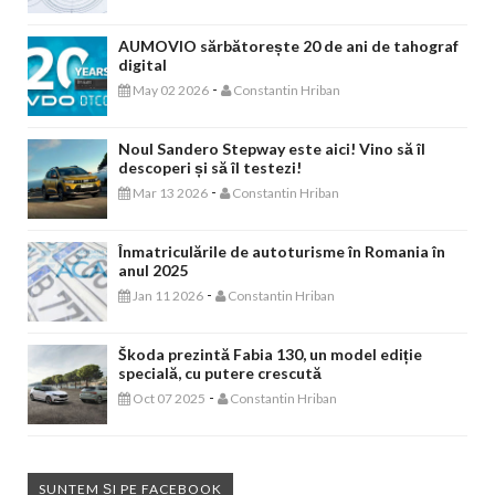
AUMOVIO sărbătorește 20 de ani de tahograf
digital
-
May 02 2026
Constantin Hriban
Noul Sandero Stepway este aici! Vino să îl
descoperi și să îl testezi!
-
Mar 13 2026
Constantin Hriban
Înmatriculările de autoturisme în Romania în
anul 2025
-
Jan 11 2026
Constantin Hriban
Škoda prezintă Fabia 130, un model ediție
specială, cu putere crescută
-
Oct 07 2025
Constantin Hriban
SUNTEM ȘI PE FACEBOOK