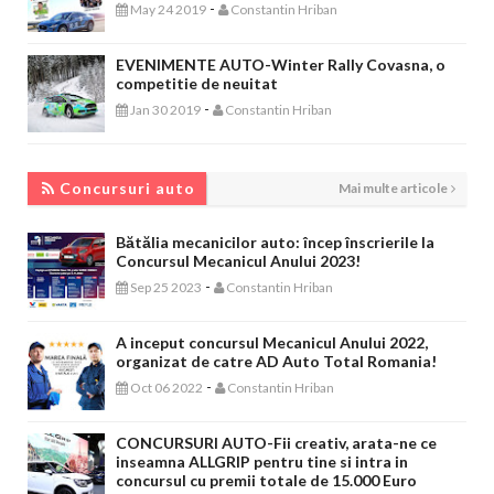
-
May 24 2019
Constantin Hriban
EVENIMENTE AUTO-Winter Rally Covasna, o
competitie de neuitat
-
Jan 30 2019
Constantin Hriban
CONCURSURI AUTO
Concursuri auto
Mai multe articole
Bătălia mecanicilor auto: încep înscrierile la
Concursul Mecanicul Anului 2023!
-
Sep 25 2023
Constantin Hriban
A inceput concursul Mecanicul Anului 2022,
organizat de catre AD Auto Total Romania!
-
Oct 06 2022
Constantin Hriban
CONCURSURI AUTO-Fii creativ, arata-ne ce
inseamna ALLGRIP pentru tine si intra in
concursul cu premii totale de 15.000 Euro