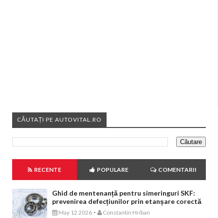
CĂUTAȚI PE AUTOVITAL.RO
RECENTE
POPULARE
COMENTARII
Ghid de mentenanță pentru simeringuri SKF:
prevenirea defecțiunilor prin etanșare corectă
-
May 12 2026
Constantin Hriban