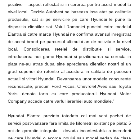
pozitive – aspect reflectat si in cererea pentru acest model la
nivel local. Decizia Autobest se bazeaza insa atat pe calitatile
produsului, cat si pe serviciile pe care Hyundai le pune la
dispozitia clientilor sai. Votul Romaniei punctat catre modelul
Elantra si catre marca Hyundai ne confirma avansul inregistrat
de acest brand pe parcursul ultimului an de activitate la nivel
local. Consolidarea retelei de distributie si service,
introducerea noii game Hyundai si pozitionarea sa corecta in
piata ne-au atras dupa sine aprecierea clientilor nostri si un
grad superior de retentie al acestora in calitate de posesori
actuali si viitori Hyundai. Devansarea unor modele concurente
recunoscute, precum Ford Focus, Chevrolet Aveo sau Toyota
Yaris, denota forta cu care producatorul Hyundai Motor
Company accede catre varful ierarhiei auto mondiale.”
Hyundai Elantra prezinta totodata cel mai vast pachet de
servicii post-vanzare fara limita de kilometri existent pe piata: 5
ani de garantie integrala – dovada incontestabila a increderii
pe care Hyundai o acorda noului sau model sedan de clasa