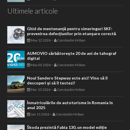
Ultimele articole
Ghid de mentenanță pentru simeringuri SKF:
prevenirea defecțiunilor prin etanșare corectă
-
May 12 2026
Constantin Hriban
AUMOVIO sărbătorește 20 de ani de tahograf
digital
-
May 02 2026
Constantin Hriban
Noul Sandero Stepway este aici! Vino să îl
descoperi și să îl testezi!
-
Mar 13 2026
Constantin Hriban
Înmatriculările de autoturisme în Romania în
anul 2025
-
Jan 11 2026
Constantin Hriban
Škoda prezintă Fabia 130, un model ediție