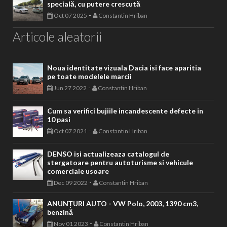
specială, cu putere crescută
-
Oct 07 2025
Constantin Hriban
Articole aleatorii
Noua identitate vizuala Dacia isi face aparitia
pe toate modelele marcii
-
Jun 27 2022
Constantin Hriban
Cum sa verifici bujiile incandescente defecte in
10 pasi
-
Oct 07 2021
Constantin Hriban
DENSO isi actualizeaza catalogul de
stergatoare pentru autoturisme si vehicule
comerciale usoare
-
Dec 09 2022
Constantin Hriban
ANUNȚURI AUTO - VW Polo, 2003, 1390 cm3,
benzină
-
Nov 01 2023
Constantin Hriban