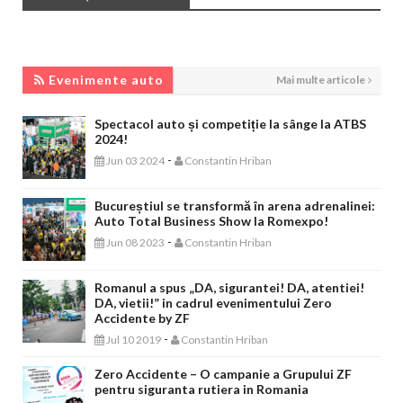
EVENIMENTE AUTO
Evenimente auto
Mai multe articole
Spectacol auto și competiție la sânge la ATBS
2024!
-
Jun 03 2024
Constantin Hriban
Bucureștiul se transformă în arena adrenalinei:
Auto Total Business Show la Romexpo!
-
Jun 08 2023
Constantin Hriban
Romanul a spus „DA, sigurantei! DA, atentiei!
DA, vietii!” in cadrul evenimentului Zero
Accidente by ZF
-
Jul 10 2019
Constantin Hriban
Zero Accidente – O campanie a Grupului ZF
pentru siguranta rutiera in Romania