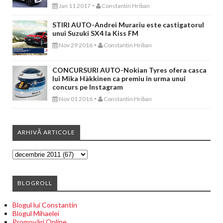
-
Jan 11 2017
Constantin Hriban
STIRI AUTO-Andrei Murariu este castigatorul
unui Suzuki SX4 la Kiss FM
-
Nov 29 2016
Constantin Hriban
CONCURSURI AUTO-Nokian Tyres ofera casca
lui Mika Häkkinen ca premiu in urma unui
concurs pe Instagram
-
Nov 01 2016
Constantin Hriban
ARHIVĂ ARTICOLE
BLOGROLL
Blogul lui Constantin
Blogul Mihaelei
Promovări Online