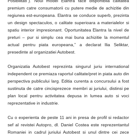
Posibilitati”). Noul model Elantra face disponibila calitatea
premium catre consumatorii cu putere medie de achizitie din
regiunea est-europeana. Elantra se conduce superb, prezinta
un design spectaculos, o calitate superioara a materialelor si
spatiu interior impresionant. Oportunitatea Elantra la nivel de
preturi – pur si simplu cea mai buna achizitie la momentul
actual pentru piata europeana,” a declarat Ilia Seliktar,
presedinte al organizatiei Autobest.
Organizatia Autobest reprezinta singurul juriu international
independent ce premiaza raportul calitate/pret in piata auto din
perspectiva publicului larg. Editia curenta a concursului a fost
sustinuta de catre cincisprezece membri ai juriului, distinsi pe
plan local pentru activitatea depusa in lumea auto si voci
reprezentative in industrie.
Cu o experienta de peste 11 ani in presa de profil si redactor
sef al revistei Autopro, dl. Daniel Costea este reprezentantul
Romaniei in cadrul juriului Autobest si unul dintre cei zece