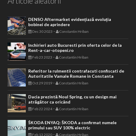
Articole aleatorii
DENSO Aftermarket evidențiază evoluția
bobinei de aprindere
-
Dec 30 2023
Constantin Hriban
Inchirieri auto Bucuresti prin oferta celor de la
Rent-a-car-otopeni.ro
-
Feb 23 2023
Constantin Hriban
Referitor la rulmentii contrafacuti confiscati de
Autoritatile Vamale Romane in Constanta
-
Oct 29 2019
Constantin Hriban
Dacia prezintă Noul Spring, cu un design mai
atrăgător ca oricând
-
Feb 22 2024
Constantin Hriban
ŠKODA ENYAQ: ŠKODA a confirmat numele
primului sau SUV 100% electric
-
Feb 13 2020
Constantin Hriban