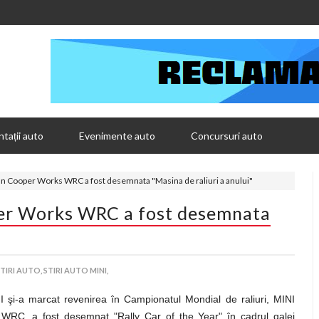
tații auto
Evenimente auto
Concursuri auto
n Cooper Works WRC a fost desemnata "Masina de raliuri a anului"
er Works WRC a fost desemnata
TIRI AUTO,
STIRI AUTO MINI,
 şi-a marcat revenirea în Campionatul Mondial de raliuri, MINI
RC, a fost desemnat "Rally Car of the Year" în cadrul galei