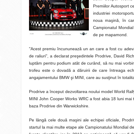
Premiilor Autosport c
industriei motorsport
noua maşină, în car
Campionatul Mondial d
de pe mapamond.
"Acest premiu încununează un an care a fost cu adev
de raliuri", a declarat preşedintele Prodrive, David Ri
luptăm pentru podium atât de curând, să nu mai vorbim d
trofeu este o dovadă a dăruirii de care întreaga ec
angajamentului BMW şi MINI, care au susţinut în totalit
Prodrive a început dezvoltarea noului model World Rall
MINI John Cooper Works WRC a fost abia 18 luni mai tâ
baza Prodrive din Warwickshire.
Pe lângă cele două maşini ale echipei oficiale, Prodriv
startul la mai multe etape ale Campionatului Mondial de 