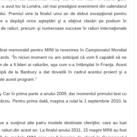
e a avut loc la Londra, cel mai prestigios eveniment din calendarul
ului. Premiul vine la finalul unui an de debut excepţional pentru
e a depăşit orice aşteptări şi a obţinut clasări pe podium în
e raliuri, precum şi numeroase succese în raliuri internaţionale
ărat memorabil pentru MINI la revenirea în Campionatul Mondial
chards. "În niciun moment nu am anticipat că vom fi capabili să ne
e a fi lideri ai raliurilor, aşa cum s-a întâmplat în Franţa. Acest
hipă de la Banbury a dat dovadă în cadrul acestui proiect şi a
ate acest program."
y Car în prima parte a anului 2009, dar momentul primului test cu
rziu. Pentru prima dată, maşina a rulat la 1 septembrie 2010, la
e a susţinut alte patru modele destinate clienţilor, care au luat
raliuri din acest an. La finalul anului 2011, 15 maşini MINI au fost