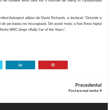
i 80 de modele MINI care vor fi înscrise de clienţi în Campionatul
trofeul Autosport alături de David Richards, a declarat: "Oriunde a
i de pe traseu ne încurajează. Din acest motiv, a fost firesc faptul
r Works WRC drept «Rally Car of the Year»".
Precedentul
Postare mai veche