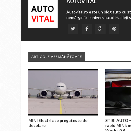
AUTOVITAL
Autovital.ro este un blog auto cu ști
nemărginitul univers auto! Haideți 
ARTICOLE ASEMĂNĂTOARE
MINI Electric se pregateste de
STIRI AUTO-C
decolare
rapid MINI: 
Works GP