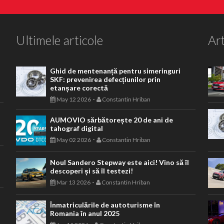
Ultimele articole
Art
Ghid de mentenanță pentru simeringuri
SKF: prevenirea defecțiunilor prin
etanșare corectă
-
May 12 2026
Constantin Hriban
AUMOVIO sărbătorește 20 de ani de
tahograf digital
-
May 02 2026
Constantin Hriban
Noul Sandero Stepway este aici! Vino să îl
descoperi și să îl testezi!
-
Mar 13 2026
Constantin Hriban
Înmatriculările de autoturisme în
Romania în anul 2025