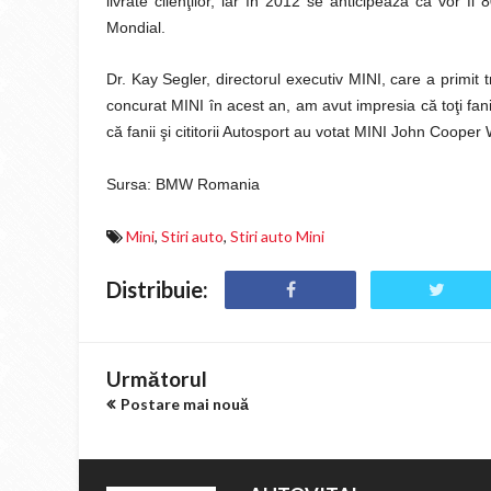
livrate clienţilor, iar în 2012 se anticipează că vor f
Mondial.
Dr. Kay Segler, directorul executiv MINI, care a primit 
concurat MINI în acest an, am avut impresia că toţi fani
că fanii şi cititorii Autosport au votat MINI John Coope
Sursa: BMW Romania
Mini
,
Stiri auto
,
Stiri auto Mini
Distribuie:
Următorul
Postare mai nouă