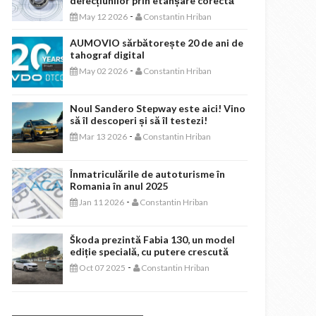
defecțiunilor prin etanșare corectă
-
May 12 2026
Constantin Hriban
AUMOVIO sărbătorește 20 de ani de
tahograf digital
-
May 02 2026
Constantin Hriban
Noul Sandero Stepway este aici! Vino
să îl descoperi și să îl testezi!
-
Mar 13 2026
Constantin Hriban
Înmatriculările de autoturisme în
Romania în anul 2025
-
Jan 11 2026
Constantin Hriban
Škoda prezintă Fabia 130, un model
ediție specială, cu putere crescută
-
Oct 07 2025
Constantin Hriban