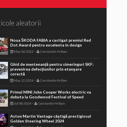
icole aleatorii
Noua ŠKODA FABIA a castigat premiul Red
Dot Award pentru excelenta in design
-
May 06 2022
Constantin Hriban
Ghid de mentenanță pentru simeringuri SKF:
prevenirea defecțiunilor prin etanșare
corectă
-
May 12 2026
Constantin Hriban
Primul MINI John Cooper Works electric va
debuta la Goodwood Festival of Speed
-
Jul 08 2024
Constantin Hriban
Aston Martin Vantage câștigă prestigiosul
Golden Steering Wheel 2024