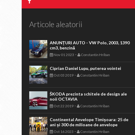
Articole aleatorii
ANUNȚURI AUTO - VW Polo, 2003, 1390
cm3, benzină
-
Nov 01 2023
Constantin Hriban
Ciprian Daniel Lupu, puterea vointei
-
Oct 03 2019
Constantin Hriban
ŠKODA prezinta schitele de design ale
noii OCTAVIA
-
Oct 22 2019
Constantin Hriban
Continental Anvelope Timișoara: 25 de
ani și 300 de milioane de anvelope
-
Oct 16 2023
Constantin Hriban