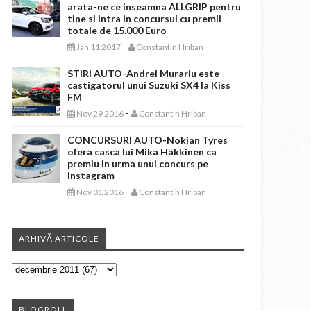
arata-ne ce inseamna ALLGRIP pentru
tine si intra in concursul cu premii
totale de 15.000 Euro
-
Jan 11 2017
Constantin Hriban
STIRI AUTO-Andrei Murariu este
castigatorul unui Suzuki SX4 la Kiss
FM
-
Nov 29 2016
Constantin Hriban
CONCURSURI AUTO-Nokian Tyres
ofera casca lui Mika Häkkinen ca
premiu in urma unui concurs pe
Instagram
-
Nov 01 2016
Constantin Hriban
ARHIVĂ ARTICOLE
BLOGROLL