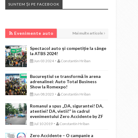
SUNTEM ȘI PE FACEBOOK
EVENIMENTE AUTO
Evenimente auto
Mai multe articole
Spectacol auto și competiție la sânge
la ATBS 2024!
-
Jun 03 2024
Constantin Hriban
Bucureștiul se transformă în arena
adrenalinei: Auto Total Business
Show la Romexpo!
-
Jun 08 2023
Constantin Hriban
Romanul a spus „DA, sigurantei! DA,
atentiei! DA, vietii!” in cadrul
evenimentului Zero Accidente by ZF
-
Jul 10 2019
Constantin Hriban
Zero Accidente – O campanie a