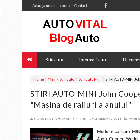
Adaugă un articol auto
Contact
Știri auto
Informații auto
Documen
Home
Mini
Stiri auto
Stiri auto Mini
STIRI AUTO-MINI Joh
STIRI AUTO-MINI John Coop
"Masina de raliuri a anului"
CONSTANTIN HRIBAN
-
LUNI, DECEMBRIE 12, 2011
MINI,
S
Modelul cu care MINI
John Cooper Works W