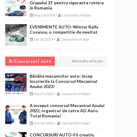
Grupului ZF pentru siguranta rutiera
in Romania
-
May 24 2019
Constantin Hriban
EVENIMENTE AUTO-Winter Rally
Covasna, o competitie de neuitat
-
Jan 30 2019
Constantin Hriban
CONCURSURI AUTO
Concursuri auto
Mai multe articole
Bătălia mecanicilor auto: încep
înscrierile la Concursul Mecanicul
Anului 2023!
-
Sep 25 2023
Constantin Hriban
A inceput concursul Mecanicul Anului
2022, organizat de catre AD Auto
Total Romania!
-
Oct 06 2022
Constantin Hriban
CONCURSURI AUTO-Fii creativ,