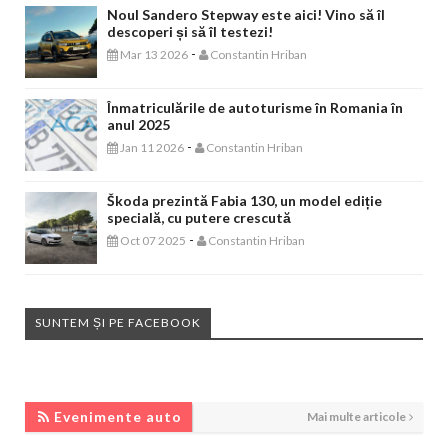
Noul Sandero Stepway este aici! Vino să îl
descoperi și să îl testezi!
-
Mar 13 2026
Constantin Hriban
Înmatriculările de autoturisme în Romania în
anul 2025
-
Jan 11 2026
Constantin Hriban
Škoda prezintă Fabia 130, un model ediție
specială, cu putere crescută
-
Oct 07 2025
Constantin Hriban
SUNTEM ȘI PE FACEBOOK
EVENIMENTE AUTO
Evenimente auto
Mai multe articole