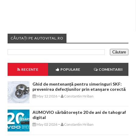
CĂUTAȚI PE AUTOVITAL.RO
RECENTE
POPULARE
COMENTARII
Ghid de mentenanță pentru simeringuri SKF:
prevenirea defecțiunilor prin etanșare corectă
-
May 12 2026
Constantin Hriban
AUMOVIO sărbătorește 20 de ani de tahograf
digital
-
May 02 2026
Constantin Hriban