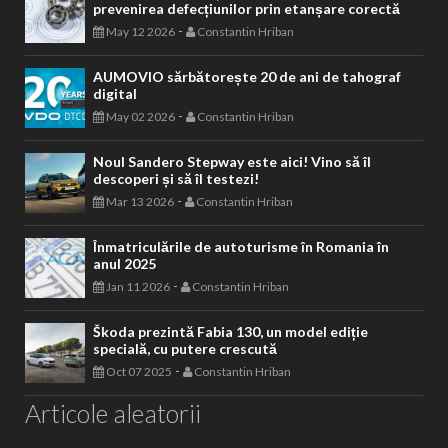
prevenirea defecțiunilor prin etanșare corectă
-
May 12 2026
Constantin Hriban
AUMOVIO sărbătorește 20 de ani de tahograf
digital
-
May 02 2026
Constantin Hriban
Noul Sandero Stepway este aici! Vino să îl
descoperi și să îl testezi!
-
Mar 13 2026
Constantin Hriban
Înmatriculările de autoturisme în Romania în
anul 2025
-
Jan 11 2026
Constantin Hriban
Škoda prezintă Fabia 130, un model ediție
specială, cu putere crescută
-
Oct 07 2025
Constantin Hriban
Articole aleatorii