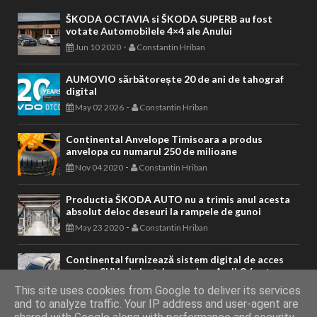
ŠKODA OCTAVIA si ŠKODA SUPERB au fost
votate Automobilele 4×4 ale Anului
-
Jun 10 2020
Constantin Hriban
AUMOVIO sărbătorește 20 de ani de tahograf
digital
-
May 02 2026
Constantin Hriban
Continental Anvelope Timisoara a produs
anvelopa cu numarul 250 de milioane
-
Nov 04 2020
Constantin Hriban
Productia ŠKODA AUTO nu a trimis anul acesta
absolut deloc deseuri la rampele de gunoi
-
May 23 2020
Constantin Hriban
Continental furnizează sistem digital de acces
pentru SUV-ul electric premium Audi Q6 e-tron
-
Jul 14 2025
Constantin Hriban
This site uses cookies from Google to deliver its services
and to analyze traffic. Your IP address and user-agent are