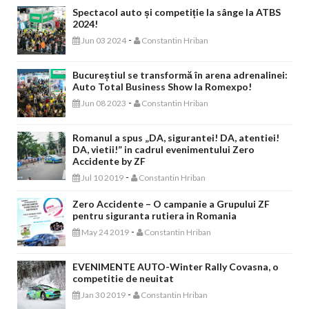
Spectacol auto și competiție la sânge la ATBS
2024!
-
Jun 03 2024
Constantin Hriban
Bucureștiul se transformă în arena adrenalinei:
Auto Total Business Show la Romexpo!
-
Jun 08 2023
Constantin Hriban
Romanul a spus „DA, sigurantei! DA, atentiei!
DA, vietii!” in cadrul evenimentului Zero
Accidente by ZF
-
Jul 10 2019
Constantin Hriban
Zero Accidente – O campanie a Grupului ZF
pentru siguranta rutiera in Romania
-
May 24 2019
Constantin Hriban
EVENIMENTE AUTO-Winter Rally Covasna, o
competitie de neuitat
-
Jan 30 2019
Constantin Hriban