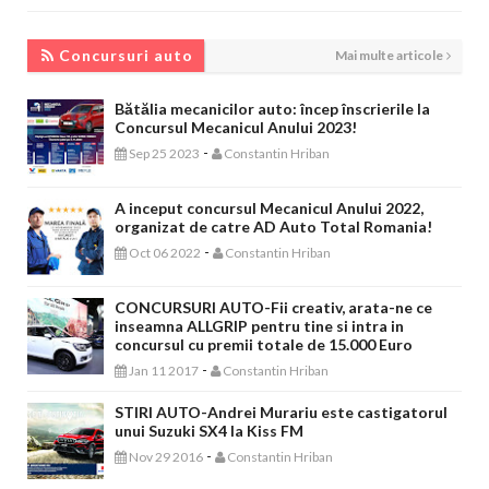
CONCURSURI AUTO
Concursuri auto
Mai multe articole
Bătălia mecanicilor auto: încep înscrierile la
Concursul Mecanicul Anului 2023!
-
Sep 25 2023
Constantin Hriban
A inceput concursul Mecanicul Anului 2022,
organizat de catre AD Auto Total Romania!
-
Oct 06 2022
Constantin Hriban
CONCURSURI AUTO-Fii creativ, arata-ne ce
inseamna ALLGRIP pentru tine si intra in
concursul cu premii totale de 15.000 Euro
-
Jan 11 2017
Constantin Hriban
STIRI AUTO-Andrei Murariu este castigatorul
unui Suzuki SX4 la Kiss FM
-
Nov 29 2016
Constantin Hriban