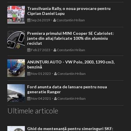
Transilvania Rally, o noua provocare pentru
Ciprian Daniel Lupu
-
Sep 26 2019
Constantin Hriban
Premiera primului MINI Cooper SE Cabriolet:
jante din aliaj fabricate 100% din aluminiu
reciclat
-
Feb 27 2023
Constantin Hriban
ANUNȚURI AUTO - VW Polo, 2003, 1390 cm3,
benzină
-
Nov 01 2023
Constantin Hriban
Ford anunta data de lansare pentru noua
generatie Ranger
-
Nov 04 2021
Constantin Hriban
Ultimele articole
Ghid de mentenanță pentru simeringuri SKF: