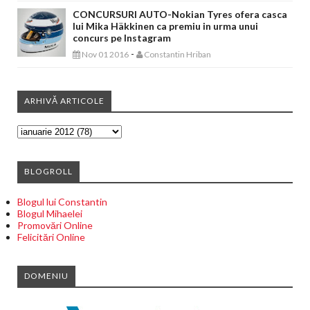
CONCURSURI AUTO-Nokian Tyres ofera casca
lui Mika Häkkinen ca premiu in urma unui
concurs pe Instagram
-
Nov 01 2016
Constantin Hriban
ARHIVĂ ARTICOLE
BLOGROLL
Blogul lui Constantin
Blogul Mihaelei
Promovări Online
Felicitări Online
DOMENIU