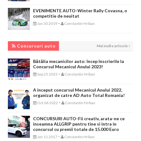
EVENIMENTE AUTO-Winter Rally Covasna, o
competitie de neuitat
-
Jan 30 2019
Constantin Hriban
CONCURSURI AUTO
Concursuri auto
Mai multe articole
Bătălia mecanicilor auto: încep înscrierile la
Concursul Mecanicul Anului 2023!
-
Sep 25 2023
Constantin Hriban
A inceput concursul Mecanicul Anului 2022,
organizat de catre AD Auto Total Romania!
-
Oct 06 2022
Constantin Hriban
CONCURSURI AUTO-Fii creativ, arata-ne ce
inseamna ALLGRIP pentru tine si intra in
concursul cu premii totale de 15.000 Euro
-
Jan 11 2017
Constantin Hriban