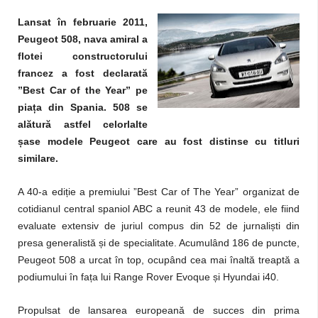
Lansat în februarie 2011,
Peugeot 508, nava amiral a
flotei constructorului
francez a fost declarată
”Best Car of the Year” pe
ț
pia
a din Spania. 508 se
alătură astfel celorlalte
ș
ase modele Peugeot care au fost distinse cu titluri
similare.
ț
A 40-a edi
ie a premiului ”Best Car of The Year” organizat de
cotidianul central spaniol ABC a reunit 43 de modele, ele fiind
ș
evaluate extensiv de juriul compus din 52 de jurnali
ti din
ș
presa generalistă
i de specialitate. Acumulând 186 de puncte,
Peugeot 508 a urcat în top, ocupând cea mai înaltă treaptă a
ț
ș
podiumului în fa
a lui Range Rover Evoque
i Hyundai i40.
Propulsat de lansarea europeană de succes din prima