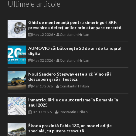
Ultimele articole
Ghid de mentenanță pentru simeringuri SKF:
prevenirea defecțiunilor prin etanșare corectă
-
May 12 2026
Constantin Hriban
AUMOVIO sărbătorește 20 de ani de tahograf
digital
-
May 02 2026
Constantin Hriban
Noul Sandero Stepway este aici! Vino să îl
descoperi și să îl testezi!
-
Mar 13 2026
Constantin Hriban
Înmatriculările de autoturisme în Romania în
anul 2025
-
Jan 11 2026
Constantin Hriban
Škoda prezintă Fabia 130, un model ediție
specială, cu putere crescută