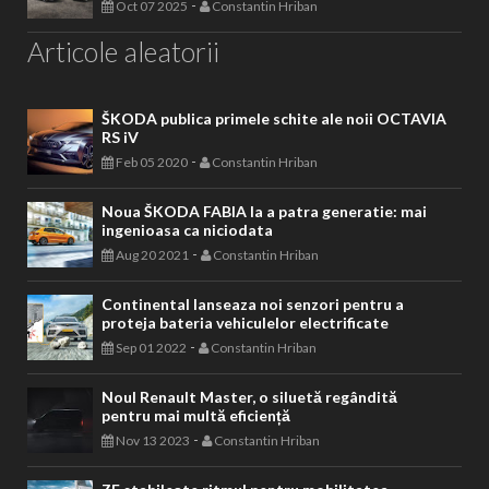
-
Oct 07 2025
Constantin Hriban
Articole aleatorii
ŠKODA publica primele schite ale noii OCTAVIA
RS iV
-
Feb 05 2020
Constantin Hriban
Noua ŠKODA FABIA la a patra generatie: mai
ingenioasa ca niciodata
-
Aug 20 2021
Constantin Hriban
Continental lanseaza noi senzori pentru a
proteja bateria vehiculelor electrificate
-
Sep 01 2022
Constantin Hriban
Noul Renault Master, o siluetă regândită
pentru mai multă eficiență
-
Nov 13 2023
Constantin Hriban