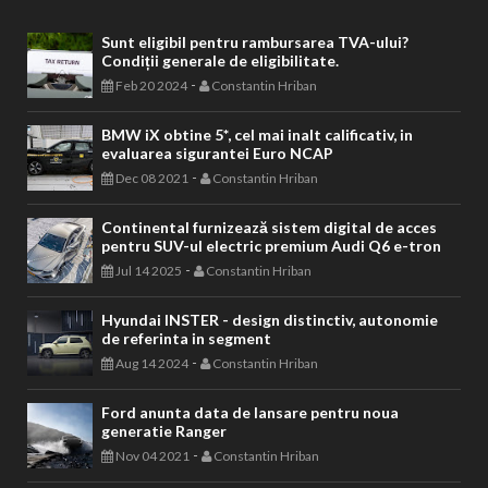
Sunt eligibil pentru rambursarea TVA-ului?
Condiții generale de eligibilitate.
-
Feb 20 2024
Constantin Hriban
BMW iX obtine 5*, cel mai inalt calificativ, in
evaluarea sigurantei Euro NCAP
-
Dec 08 2021
Constantin Hriban
Continental furnizează sistem digital de acces
pentru SUV-ul electric premium Audi Q6 e-tron
-
Jul 14 2025
Constantin Hriban
Hyundai INSTER - design distinctiv, autonomie
de referinta in segment
-
Aug 14 2024
Constantin Hriban
Ford anunta data de lansare pentru noua
generatie Ranger
-
Nov 04 2021
Constantin Hriban