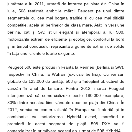
ț
jumătate a lui 2011, urmată de intrarea pe pia
a din China în
ț
iulie, 508 reafirmă ambi
iile mărcii Peugeot pe unul dintre
ț
ș
segmentele cu cea mai bogată tradi
ie
i cu cea mai dificilă
ț
competi
ie, acela al berlinelor de clasă mare. Atât în versiune
ș
ș
berlină, cât
i SW, stilul elegant
i atemporal al lui 508,
ș
motorizările extrem de eficiente
i ecologice, confortul la bord
ș
i în timpul condusului reprezintă argumente extrem de solide
ț
în fa
a unei clientele foarte exigente.
Peugeot 508 este produs în Franța la Rennes (berlină și SW),
respectiv în China, la Wuhan (exclusiv berlină). Cu vânzări
globale de 123.000 de unități, 508 și-a îndeplinit obiectivul de
vânzări în anul de lansare. Pentru 2012, marca Peugeot
intenționează să comercializeze peste 180.000 exemplare,
30% dintre acestea fiind vândute doar pe piața din China. În
2012, versiunea comercializată în Europa va fi oferită și în
combinație cu motorizarea Hybrid4 diesel, marcând o
premieră în acest segment de piață. 508 RXH va fi
comercializat în primăvara acestui an, urmat de 508 HYbrid4.