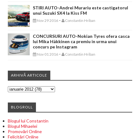
STIRI AUTO-Andrei Murariu este castigatorul
unui Suzuki SX4 la Kiss FM
-
Nov 29 2016
Constantin Hriban
CONCURSURI AUTO-Nokian Tyres ofera casca
lui Mika Häkkinen ca premiu in urma unui
concurs pe Instagram
-
Nov 01 2016
Constantin Hriban
ARHIVĂ ARTICOLE
BLOGROLL
Blogul lui Constantin
Blogul Mihaelei
Promovări Online
Felicitări Online