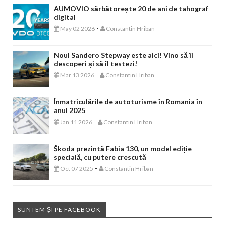
AUMOVIO sărbătorește 20 de ani de tahograf
digital
-
May 02 2026
Constantin Hriban
Noul Sandero Stepway este aici! Vino să îl
descoperi și să îl testezi!
-
Mar 13 2026
Constantin Hriban
Înmatriculările de autoturisme în Romania în
anul 2025
-
Jan 11 2026
Constantin Hriban
Škoda prezintă Fabia 130, un model ediție
specială, cu putere crescută
-
Oct 07 2025
Constantin Hriban
SUNTEM ȘI PE FACEBOOK