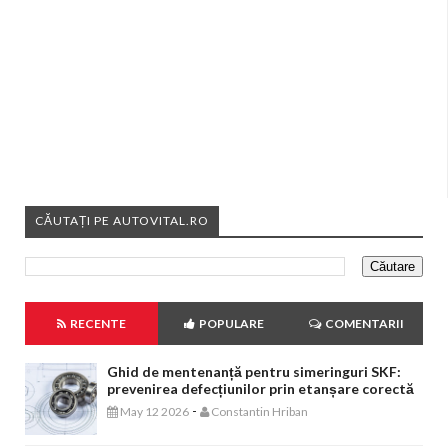
CĂUTAȚI PE AUTOVITAL.RO
RECENTE
POPULARE
COMENTARII
Ghid de mentenanță pentru simeringuri SKF:
prevenirea defecțiunilor prin etanșare corectă
-
May 12 2026
Constantin Hriban