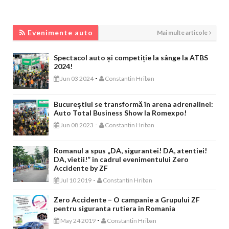
EVENIMENTE AUTO
Evenimente auto
Mai multe articole
Spectacol auto și competiție la sânge la ATBS
2024!
-
Jun 03 2024
Constantin Hriban
Bucureștiul se transformă în arena adrenalinei:
Auto Total Business Show la Romexpo!
-
Jun 08 2023
Constantin Hriban
Romanul a spus „DA, sigurantei! DA, atentiei!
DA, vietii!” in cadrul evenimentului Zero
Accidente by ZF
-
Jul 10 2019
Constantin Hriban
Zero Accidente – O campanie a Grupului ZF
pentru siguranta rutiera in Romania
-
May 24 2019
Constantin Hriban