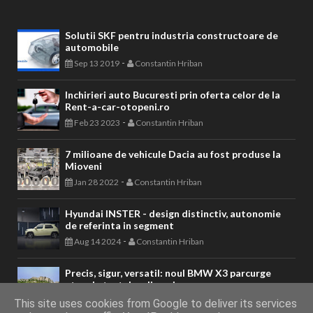
Solutii SKF pentru industria constructoare de
automobile
-
Sep 13 2019
Constantin Hriban
Inchirieri auto Bucuresti prin oferta celor de la
Rent-a-car-otopeni.ro
-
Feb 23 2023
Constantin Hriban
7 milioane de vehicule Dacia au fost produse la
Mioveni
-
Jan 28 2022
Constantin Hriban
Hyundai INSTER - design distinctiv, autonomie
de referinta in segment
-
Aug 14 2024
Constantin Hriban
Precis, sigur, versatil: noul BMW X3 parcurge
etapele testelor dinamice
-
Apr 22 2024
Constantin Hriban
This site uses cookies from Google to deliver its services