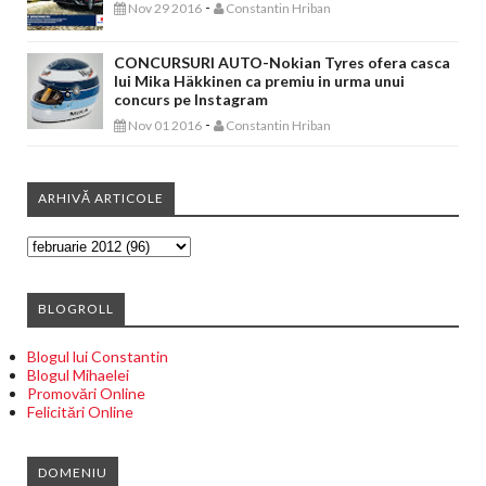
-
Nov 29 2016
Constantin Hriban
CONCURSURI AUTO-Nokian Tyres ofera casca
lui Mika Häkkinen ca premiu in urma unui
concurs pe Instagram
-
Nov 01 2016
Constantin Hriban
ARHIVĂ ARTICOLE
BLOGROLL
Blogul lui Constantin
Blogul Mihaelei
Promovări Online
Felicitări Online
DOMENIU