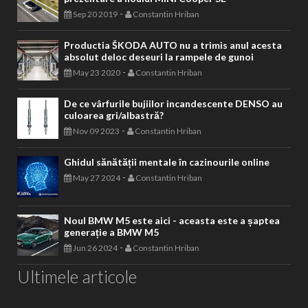
-
Sep 20 2019
Constantin Hriban
Productia ŠKODA AUTO nu a trimis anul acesta
absolut deloc deseuri la rampele de gunoi
-
May 23 2020
Constantin Hriban
De ce vârfurile bujiilor incandescente DENSO au
culoarea gri/albastră?
-
Nov 09 2023
Constantin Hriban
Ghidul sănătății mentale în cazinourile online
-
May 27 2024
Constantin Hriban
Noul BMW M5 este aici - aceasta este a șaptea
generație a BMW M5
-
Jun 26 2024
Constantin Hriban
Ultimele articole