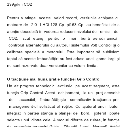
199g/km CO2
Pentru a atinge aceste valori record, versiunile echipate cu
motoare de 2.0 l HDi
128 Cp şi163 Cp au beneficiat de o
atenţie deosebită în vederea reducerii nivelului de emisii de
CO2: scut etanş pentru o mai bună aerodinamică,
controlul
alternatorului cu ajutorul sistemului Volt Control şi o
calibrare specială a motorului. Este important să subliniem
faptul că aceste îmbunătăţiri au fost aduse unei game largi şi
nu sunt rezervate doar versiunilor cu volum limitat.
O tracţiune mai bună graţie funcţiei Grip Control
Un alt progres tehnologic, exclusiv pe acest segment, este
funcţia Grip Control. Acest echipament, la un preţ deosebit
de accesibil, îmbunătăţeşte semnificativ tracţiunea prin
management-ul sofisticat al roţilor. Cu ajutorul unui buton
integrat în partea stângă a planşei de bord, şoferul poate
selecta unul dintre cele 4 moduri diferite de rulare, în funcţie
de suprafaţa terenului (Nisip, Zăpadă, Noroi, Normal). Astfel