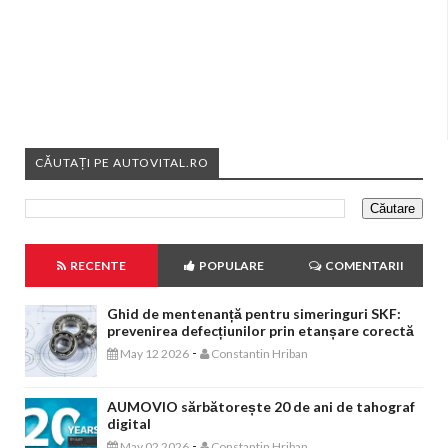
CĂUTAȚI PE AUTOVITAL.RO
RECENTE
POPULARE
COMENTARII
Ghid de mentenanță pentru simeringuri SKF:
prevenirea defecțiunilor prin etanșare corectă
-
May 12 2026
Constantin Hriban
AUMOVIO sărbătorește 20 de ani de tahograf
digital
-
May 02 2026
Constantin Hriban