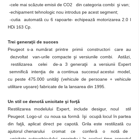
-cele mai scăzute emisii de CO2 din categoria combi şi van;
-echipament tehnologic nou introdus pe acest segment;
-cutia automată cu 6 rapoarte- echipează motorizarea 2.0 l
HDi 163 Cp.
Trei generaţii de succes
Peugeot s-a numărat printre primii constructori care au
dezvoltat van-urile compacte şi versiunile combi. Astăzi,
restilizarea celei de-a 3 generaţii a versiunii Expert
semnifică intenţia de a continua succesul acestui model,
cu peste 475.000 unităţi (vehicule de persoane + vehicule
utilitare uşoare) fabricate de la lansarea din 1995.
Un stil ce denotă unicitate şi forţă
Restilizarea modelului Expert, include desigur, noul stil
Peugeot. Logo-ul cu noua sa formă îşi ocupă locul în partea
din faţă, aplicat direct pe capotă. Grila este restilizată cu
ajutorul chenarului cromat ce conferă o notă de
unicitate autovehiculului, sporindu-i în acelaşi timp aspectul