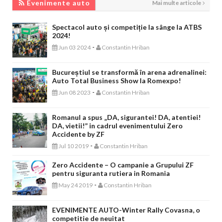
Evenimente auto
Mai multe articole
Spectacol auto și competiție la sânge la ATBS
2024!
-
Jun 03 2024
Constantin Hriban
Bucureștiul se transformă în arena adrenalinei:
Auto Total Business Show la Romexpo!
-
Jun 08 2023
Constantin Hriban
Romanul a spus „DA, sigurantei! DA, atentiei!
DA, vietii!” in cadrul evenimentului Zero
Accidente by ZF
-
Jul 10 2019
Constantin Hriban
Zero Accidente – O campanie a Grupului ZF
pentru siguranta rutiera in Romania
-
May 24 2019
Constantin Hriban
EVENIMENTE AUTO-Winter Rally Covasna, o
competitie de neuitat