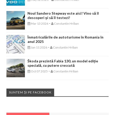
Noul Sandero Stepway este aici! Vino să îl
descoperi și să îl testezi!
-
Mar 13 2026
Constantin Hriban
Înmatriculările de autoturisme în Romania în
anul 2025
-
Jan 11 2026
Constantin Hriban
Škoda prezintă Fabia 130, un model ediție
specială, cu putere crescută
-
Oct 07 2025
Constantin Hriban
SUNTEM ȘI PE FACEBOOK
EVENIMENTE AUTO