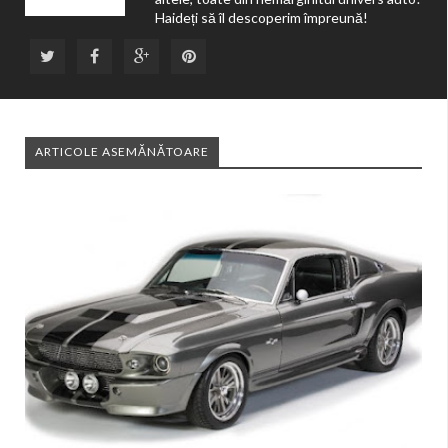
Haideți să îl descoperim împreună!
ARTICOLE ASEMĂNĂTOARE