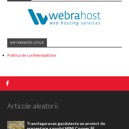
INFORMAȚII UTILE
Politica de confidențialitate
Articole aleatorii
Transfagarasan gazduieste un proiect de
prezentare a noului MINI Cooper SE