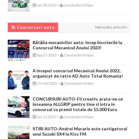
-
Jan 30 2019
Constantin Hriban
CONCURSURI AUTO
Concursuri auto
Mai multe articole
Bătălia mecanicilor auto: încep înscrierile la
Concursul Mecanicul Anului 2023!
-
Sep 25 2023
Constantin Hriban
A inceput concursul Mecanicul Anului 2022,
organizat de catre AD Auto Total Romania!
-
Oct 06 2022
Constantin Hriban
CONCURSURI AUTO-Fii creativ, arata-ne ce
inseamna ALLGRIP pentru tine si intra in
concursul cu premii totale de 15.000 Euro
-
Jan 11 2017
Constantin Hriban
STIRI AUTO-Andrei Murariu este castigatorul
unui Suzuki SX4 la Kiss FM