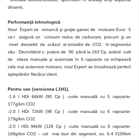
dinamic.
Performanţă tehnologică
Noul Expert se remarcă şi graţie gamei de motoare Euro 5
ce-i asigură un consum redus de carburant, precum şi un
nivel deosebit de scăzut al emisiilor de CO2 în segmentul
său. Dezvoltând o putere de 90 până la 163 Cp, având cutii
de viteze manuale şi automate în 6 rapoarte ce echipează
cele mai puternice motoare, noul Expert se încadrează perfect
aşteptărilor fiecărui client.
Pentru van (versiunea L1H1),
-1.6 l HDi 66kW (90 Cp ) -cutie manuală cu 5 rapoarte-
177g/km CO2
-2.0 l HDi 72kW (98 Cp ) -cutie manuală cu 6 rapoarte-
179g/km CO2
-2.0 l HDi 94kW (128 Cp ) -cutie manuală cu 6 rapoarte-
168g/km CO2 – cel mai bun din segment, ex. 6.4 l/100km