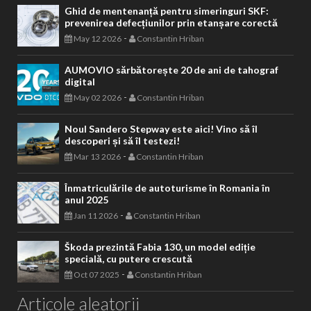
Ghid de mentenanță pentru simeringuri SKF:
prevenirea defecțiunilor prin etanșare corectă
-
May 12 2026
Constantin Hriban
AUMOVIO sărbătorește 20 de ani de tahograf
digital
-
May 02 2026
Constantin Hriban
Noul Sandero Stepway este aici! Vino să îl
descoperi și să îl testezi!
-
Mar 13 2026
Constantin Hriban
Înmatriculările de autoturisme în Romania în
anul 2025
-
Jan 11 2026
Constantin Hriban
Škoda prezintă Fabia 130, un model ediție
specială, cu putere crescută
-
Oct 07 2025
Constantin Hriban
Articole aleatorii