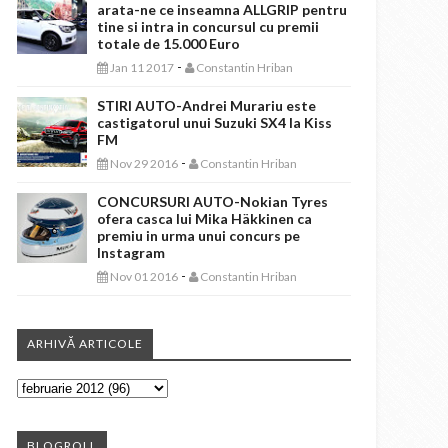
arata-ne ce inseamna ALLGRIP pentru
tine si intra in concursul cu premii
totale de 15.000 Euro
-
Jan 11 2017
Constantin Hriban
STIRI AUTO-Andrei Murariu este
castigatorul unui Suzuki SX4 la Kiss
FM
-
Nov 29 2016
Constantin Hriban
CONCURSURI AUTO-Nokian Tyres
ofera casca lui Mika Häkkinen ca
premiu in urma unui concurs pe
Instagram
-
Nov 01 2016
Constantin Hriban
ARHIVĂ ARTICOLE
BLOGROLL