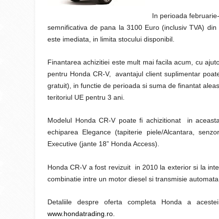
In perioada februarie
semnificativa de pana la 3100 Euro (inclusiv TVA) din p
este imediata, in limita stocului disponibil.
Finantarea achizitiei este mult mai facila acum, cu ajut
pentru Honda CR-V, avantajul client suplimentar poate
gratuit), in functie de perioada si suma de finantat ale
teritoriul UE pentru 3 ani.
Modelul Honda CR-V poate fi achizitionat in aceasta p
echiparea Elegance (tapiterie piele/Alcantara, senzo
Executive (jante 18” Honda Access).
Honda CR-V a fost revizuit in 2010 la exterior si la inter
combinatie intre un motor diesel si transmisie automata
Detaliile despre oferta completa Honda a aceste
www.hondatrading.ro.