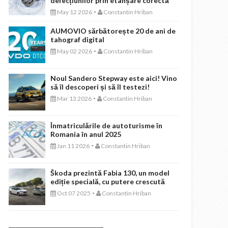
defecțiunilor prin etanșare corectă
-
May 12 2026
Constantin Hriban
AUMOVIO sărbătorește 20 de ani de
tahograf digital
-
May 02 2026
Constantin Hriban
Noul Sandero Stepway este aici! Vino
să îl descoperi și să îl testezi!
-
Mar 13 2026
Constantin Hriban
Înmatriculările de autoturisme în
Romania în anul 2025
-
Jan 11 2026
Constantin Hriban
Škoda prezintă Fabia 130, un model
ediție specială, cu putere crescută
-
Oct 07 2025
Constantin Hriban