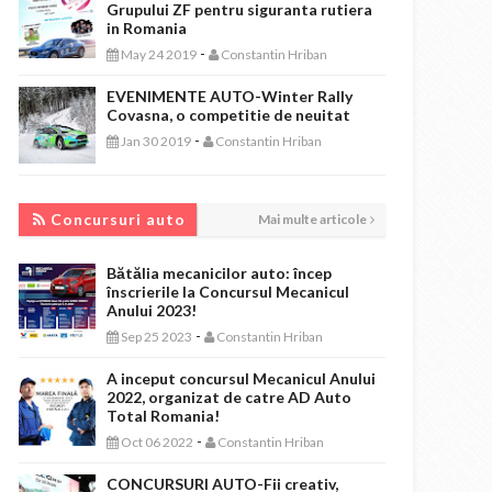
Grupului ZF pentru siguranta rutiera
in Romania
-
May 24 2019
Constantin Hriban
EVENIMENTE AUTO-Winter Rally
Covasna, o competitie de neuitat
-
Jan 30 2019
Constantin Hriban
CONCURSURI AUTO
Concursuri auto
Mai multe articole
Bătălia mecanicilor auto: încep
înscrierile la Concursul Mecanicul
Anului 2023!
-
Sep 25 2023
Constantin Hriban
A inceput concursul Mecanicul Anului
2022, organizat de catre AD Auto
Total Romania!
-
Oct 06 2022
Constantin Hriban
CONCURSURI AUTO-Fii creativ,