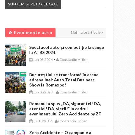
SUNTEM ȘI PE FACEBOOK
EVENIMENTE AUTO
Evenimente auto
Mai multe articole
Spectacol auto și competiție la sânge
la ATBS 2024!
-
Jun 03 2024
Constantin Hriban
Bucureștiul se transformă în arena
adrenalinei: Auto Total Business
Show la Romexpo!
-
Jun 08 2023
Constantin Hriban
Romanul a spus „DA, sigurantei! DA,
atentiei! DA, vietii!” in cadrul
evenimentului Zero Accidente by ZF
-
Jul 10 2019
Constantin Hriban
Zero Accidente – O campanie a