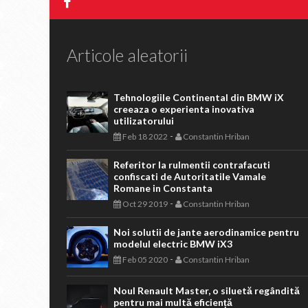
Articole aleatorii
Tehnologiile Continental din BMW iX
creeaza o experienta inovativa
utilizatorului
-
Feb 18 2022
Constantin Hriban
Referitor la rulmentii contrafacuti
confiscati de Autoritatile Vamale
Romane in Constanta
-
Oct 29 2019
Constantin Hriban
Noi solutii de jante aerodinamice pentru
modelul electric BMW iX3
-
Feb 05 2020
Constantin Hriban
Noul Renault Master, o siluetă regândită
pentru mai multă eficiență