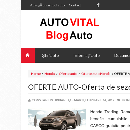
Adaugă un articol auto
Contact
Știri auto
Informații auto
Documen
Home
Honda
Oferte auto
Oferte auto Honda
OFERTE A
OFERTE AUTO-Oferta de sez
CONSTANTIN HRIBAN
-
MARȚI, FEBRUARIE 14, 2012
HON
Honda Trading Roma
beneficii cumulabile
CASCO gratuita pentru