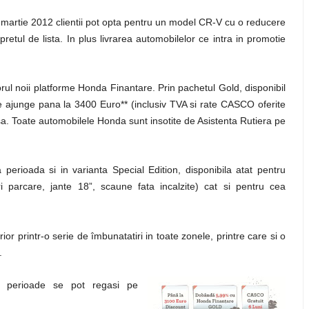
-martie 2012 clientii pot opta pentru un model CR-V cu o reducere
retul de lista. In plus livrarea automobilelor ce intra in promotie
orul noii platforme Honda Finantare. Prin pachetul Gold, disponibil
 ajunge pana la 3400 Euro** (inclusiv TVA si rate CASCO oferite
asa. Toate automobilele Honda sunt insotite de Asistenta Rutiera pe
erioada si in varianta Special Edition, disponibila atat pentru
ri parcare, jante 18”, scaune fata incalzite) cat si pentru cea
ior printr-o serie de îmbunatatiri in toate zonele, printre care si o
.
i perioade se pot regasi pe