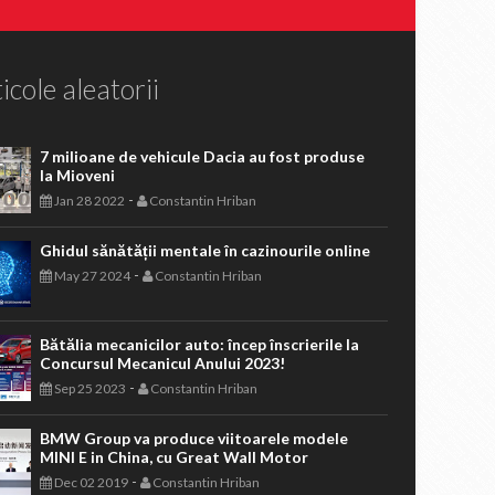
icole aleatorii
7 milioane de vehicule Dacia au fost produse
la Mioveni
-
Jan 28 2022
Constantin Hriban
Ghidul sănătății mentale în cazinourile online
-
May 27 2024
Constantin Hriban
Bătălia mecanicilor auto: încep înscrierile la
Concursul Mecanicul Anului 2023!
-
Sep 25 2023
Constantin Hriban
BMW Group va produce viitoarele modele
MINI E in China, cu Great Wall Motor
-
Dec 02 2019
Constantin Hriban