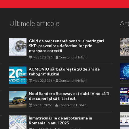
Ultimele articole
Art
Ghid de mentenanță pentru simeringuri
SKF: prevenirea defecțiunilor prin
etanșare corectă
-
May 12 2026
Constantin Hriban
AUMOVIO sărbătorește 20 de ani de
tahograf digital
-
May 02 2026
Constantin Hriban
Noul Sandero Stepway este aici! Vino să îl
descoperi și să îl testezi!
-
Mar 13 2026
Constantin Hriban
Înmatriculările de autoturisme în
Romania în anul 2025