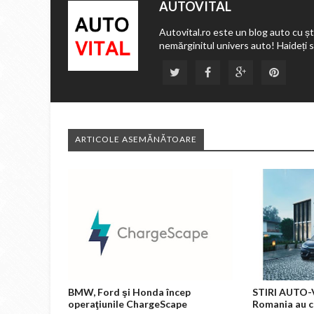
AUTOVITAL
Autovital.ro este un blog auto cu ști
nemărginitul univers auto! Haideți 
ARTICOLE ASEMĂNĂTOARE
BMW, Ford şi Honda încep
STIRI AUTO-V
operaţiunile ChargeScape
Romania au c