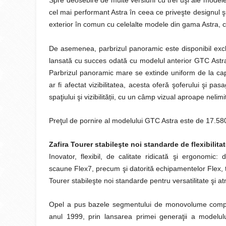
Spre deosebire de multe versiuni cu trei uşi ale mode
cel mai performant Astra în ceea ce priveşte designul 
exterior în comun cu celelalte modele din gama Astra, cu
De asemenea, parbrizul panoramic este disponibil excl
lansată cu succes odată cu modelul anterior GTC Astra, 
Parbrizul panoramic mare se extinde uniform de la cap
ar fi afectat vizibilitatea, acesta oferă şoferului şi pa
ț
spaţiului şi vizibilită
ii, cu un câmp vizual aproape nelimi
Preţul de pornire al modelului GTC Astra este de 17.58
Zafira Tourer stabileşte noi standarde de flexibilita
Inovator, flexibil, de calitate ridicată şi ergonomic: 
scaune Flex7, precum şi datorită echipamentelor Flex, 
Tourer stabileşte noi standarde pentru versatilitate şi at
Opel a pus bazele segmentului de monovolume compa
anul 1999, prin lansarea primei generaţii a modelu