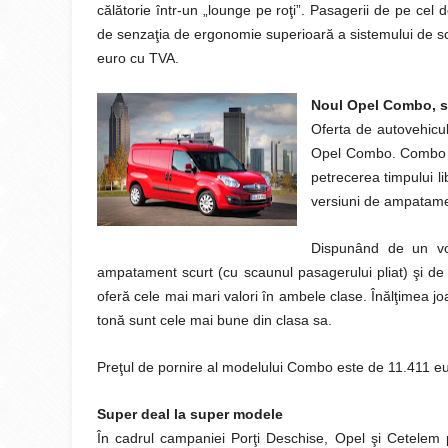
călătorie într-un „lounge pe roţi”. Pasagerii de pe cel
de senzaţia de ergonomie superioară a sistemului de sc
euro cu TVA.
Noul Opel Combo, so
Oferta de autovehicu
Opel Combo. Combo est
petrecerea timpului li
versiuni de ampatam
Dispunând de un vo
ampatament scurt (cu scaunul pasagerului pliat) şi d
oferă cele mai mari valori în ambele clase. Înălţimea j
tonă sunt cele mai bune din clasa sa.
Preţul de pornire al modelului Combo este de 11.411 eu
Super deal la super modele
În cadrul campaniei Porţi Deschise, Opel şi Cetelem p