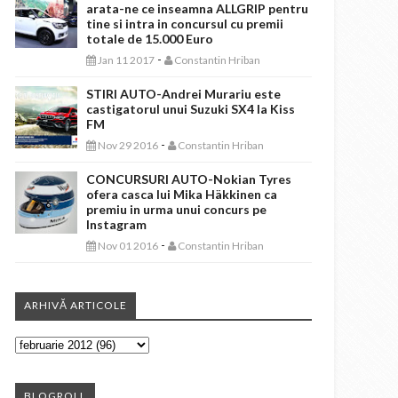
arata-ne ce inseamna ALLGRIP pentru
tine si intra in concursul cu premii
totale de 15.000 Euro
-
Jan 11 2017
Constantin Hriban
STIRI AUTO-Andrei Murariu este
castigatorul unui Suzuki SX4 la Kiss
FM
-
Nov 29 2016
Constantin Hriban
CONCURSURI AUTO-Nokian Tyres
ofera casca lui Mika Häkkinen ca
premiu in urma unui concurs pe
Instagram
-
Nov 01 2016
Constantin Hriban
ARHIVĂ ARTICOLE
BLOGROLL