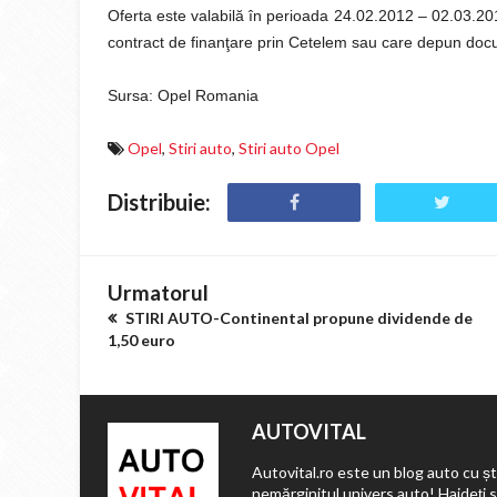
Oferta este valabilă în perioada 24.02.2012 – 02.03.201
contract de finanţare prin Cetelem sau care depun docu
Sursa: Opel Romania
Opel
,
Stiri auto
,
Stiri auto Opel
Distribuie:
Urmatorul
STIRI AUTO-Continental propune dividende de
1,50 euro
AUTOVITAL
Autovital.ro este un blog auto cu ști
nemărginitul univers auto! Haideți 