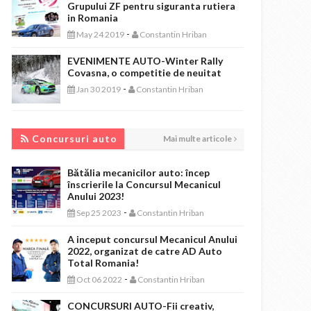
Grupului ZF pentru siguranta rutiera
in Romania
-
May 24 2019
Constantin Hriban
EVENIMENTE AUTO-Winter Rally
Covasna, o competitie de neuitat
-
Jan 30 2019
Constantin Hriban
CONCURSURI AUTO
Concursuri auto
Mai multe articole
Bătălia mecanicilor auto: încep
înscrierile la Concursul Mecanicul
Anului 2023!
-
Sep 25 2023
Constantin Hriban
A inceput concursul Mecanicul Anului
2022, organizat de catre AD Auto
Total Romania!
-
Oct 06 2022
Constantin Hriban
CONCURSURI AUTO-Fii creativ,