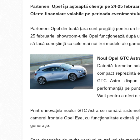
Partenerii Opel îşi aşteaptă clienţii pe 24-25 februar
Oferte financiare valabile pe perioada evenimentulu
Partenerii Opel din toată ţara sunt pregătiţi pentru un 
25 februarie, showroom-urile Opel funcţionează după un p
să facă cunoştinţă cu cele mai noi trei modele ale game
Noul Opel GTC Astr
Datorită formelor sa
compact reprezintă e
GTC Astra dispun 
performanţă) pe punt
Watt pentru a oferi o s
Printre inovaţiile noului GTC Astra se numără sisteme
camerei frontale Opel Eye, cu funcţionalitate extinsă şi
generaţie.