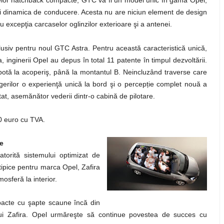
lelor hatchback compacte, GTC va fi un model unic în gama Opel,
şi dinamica de conducere. Acesta nu are niciun element de design
 excepţia carcaselor oglinzilor exterioare şi a antenei.
usiv pentru noul GTC Astra. Pentru această caracteristică unică,
inginerii Opel au depus în total 11 patente în timpul dezvoltării.
otă la acoperiş, până la montantul B. Neincluzând traverse care
ț
sagerilor o experienţă unică la bord şi o percep
ie complet nouă a
tat, asemănător vederii dintr-o cabină de pilotare.
0 euro cu TVA.
te
datorită sistemului optimizat de
tipice pentru marca Opel, Zafira
mosferă la interior.
cte cu şapte scaune încă din
lui Zafira. Opel urmăreşte să continue povestea de succes cu