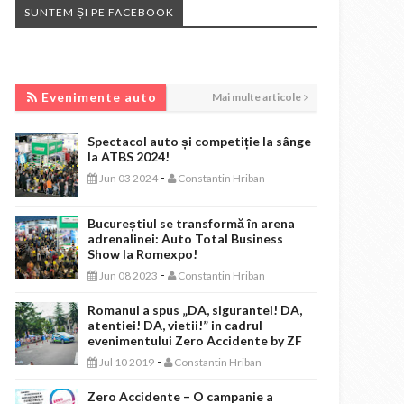
SUNTEM ȘI PE FACEBOOK
EVENIMENTE AUTO
Evenimente auto
Mai multe articole
Spectacol auto și competiție la sânge
la ATBS 2024!
-
Jun 03 2024
Constantin Hriban
Bucureștiul se transformă în arena
adrenalinei: Auto Total Business
Show la Romexpo!
-
Jun 08 2023
Constantin Hriban
Romanul a spus „DA, sigurantei! DA,
atentiei! DA, vietii!” in cadrul
evenimentului Zero Accidente by ZF
-
Jul 10 2019
Constantin Hriban
Zero Accidente – O campanie a