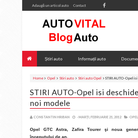
Adaugă un articol auto
Contact
Știri auto
Informații auto
Documen
Home
Opel
Stiri auto
Stiri auto Opel
STIRI AUTO-Opel isi
STIRI AUTO-Opel isi deschide 
noi modele
CONSTANTIN HRIBAN
-
MARȚI, FEBRUARIE 21, 2012
OPEL
Opel GTC Astra, Zafira Tourer şi noua gener
începutului de an.