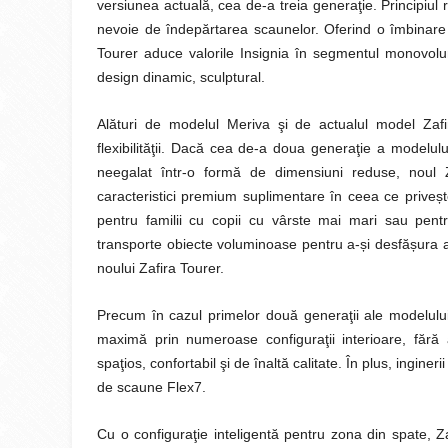
versiunea actuală, cea de-a treia generaţie. Principiul r
nevoie de îndepărtarea scaunelor. Oferind o îmbinare p
Tourer aduce valorile Insignia în segmentul monovolum
design dinamic, sculptural.
Alături de modelul Meriva şi de actualul model Zaf
flexibilităţii. Dacă cea de-a doua generaţie a modelului
neegalat într-o formă de dimensiuni reduse, noul Z
ș
caracteristici premium suplimentare în ceea ce prive
pentru familii cu copii cu vârste mai mari sau pentr
ș
ș
transporte obiecte voluminoase pentru a-
i desfă
ura 
noului Zafira Tourer.
Precum în cazul primelor două generaţii ale modelului Z
maximă prin numeroase configuraţii interioare, fără 
spaţios, confortabil şi de înaltă calitate. În plus, ingine
de scaune Flex7.
Cu o configuraţie inteligentă pentru zona din spate, Z