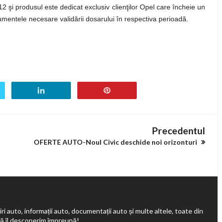
2 şi produsul este dedicat exclusiv clienţilor Opel care încheie un
mentele necesare validării dosarului în respectiva perioadă.
Precedentul
OFERTE AUTO-Noul Civic deschide noi orizonturi
ri auto, informații auto, documentații auto și multe altele, toate din
să îl descoperim împreună!