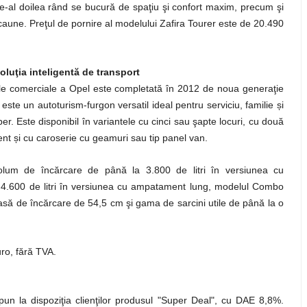
 de-al doilea rând se bucură de spaţiu şi confort maxim, precum şi
aune. Preţul de pornire al modelului Zafira Tourer este de 20.490
luţia inteligentă de transport
le comerciale a Opel este completată în 2012 de noua generaţie
ș
e un autoturism-furgon versatil ideal pentru serviciu, familie
i
ber. Este disponibil în variantele cu cinci sau şapte locuri, cu două
ș
ent
i cu caroserie cu geamuri sau tip panel van.
lum de încărcare de până la 3.800 de litri în versiunea cu
e 4.600 de litri în versiunea cu ampatament lung, modelul Combo
oasă de încărcare de 54,5 cm şi gama de sarcini utile de până la o
ro, fără TVA.
un la dispoziţia clienţilor produsul "Super Deal", cu DAE 8,8%.