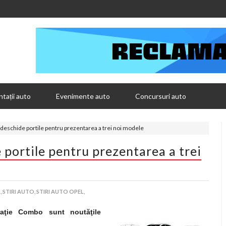
tații auto
Evenimente auto
Concursuri auto
 deschide portile pentru prezentarea a trei noi modele
portile pentru prezentarea a trei
,
STIRI AUTO,
STIRI AUTO OPEL,
aţie Combo sunt noutăţile