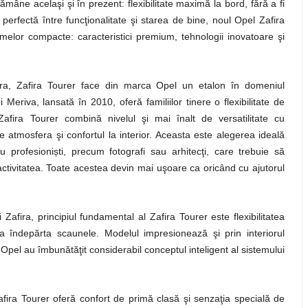
ămâne acelaşi şi în prezent: flexibilitate maximă la bord, fără a fi
erfectă între funcţionalitate şi starea de bine, noul Opel Zafira
elor compacte: caracteristici premium, tehnologii inovatoare şi
ira, Zafira Tourer face din marca Opel un etalon în domeniul
 Meriva, lansată în 2010, oferă familiilor tinere o flexibilitate de
afira Tourer combină nivelul şi mai înalt de versatilitate cu
te atmosfera şi confortul la interior. Aceasta este alegerea ideală
ș
u profesioni
ti, precum fotografi sau arhitecţi, care trebuie să
activitatea. Toate acestea devin mai uşoare ca oricând cu ajutorul
afira, principiul fundamental al Zafira Tourer este flexibilitatea
a îndepărta scaunele. Modelul impresionează şi prin interiorul
rii Opel au îmbunătăţit considerabil conceptul inteligent al sistemului
afira Tourer oferă confort de primă clasă şi senzaţia specială de