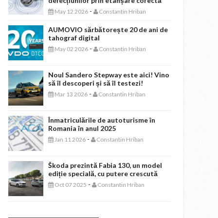
defecțiunilor prin etanșare corectă
-
May 12 2026
Constantin Hriban
AUMOVIO sărbătorește 20 de ani de
tahograf digital
-
May 02 2026
Constantin Hriban
Noul Sandero Stepway este aici! Vino
să îl descoperi și să îl testezi!
-
Mar 13 2026
Constantin Hriban
Înmatriculările de autoturisme în
Romania în anul 2025
-
Jan 11 2026
Constantin Hriban
Škoda prezintă Fabia 130, un model
ediție specială, cu putere crescută
-
Oct 07 2025
Constantin Hriban