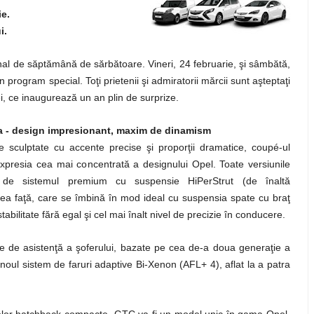
ie.
i.
final de săptămână de sărbătoare. Vineri, 24 februarie, şi sâmbătă,
rogram special. Toţi prietenii şi admiratorii mărcii sunt aşteptaţi
i, ce inaugurează un an plin de surprize.
a - design impresionant, maxim de dinamism
le sculptate cu accente precise şi proporţii dramatice, coupé-ul
xpresia cea mai concentrată a designului Opel. Toate versiunile
de sistemul premium cu suspensie HiPerStrut (de înaltă
ea faţă, care se îmbină în mod ideal cu suspensia spate cu braţ
tabilitate fără egal şi cel mai înalt nivel de precizie în conducere.
le de asistenţă a şoferului, bazate pe cea de-a doua generaţie a
 noul sistem de faruri adaptive Bi-Xenon (AFL+ 4), aflat la a patra