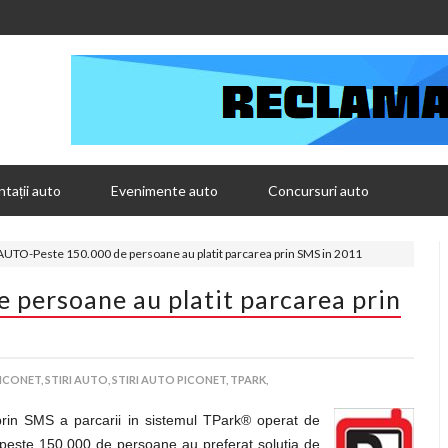
tații auto
Evenimente auto
Concursuri auto
 AUTO-Peste 150.000 de persoane au platit parcarea prin SMS in 2011
persoane au platit parcarea prin
ICONET,
STIRI AUTO,
STIRI AUTO PICONET,
TPARK,
 prin SMS a parcarii in sistemul TPark® operat de
peste 150.000 de persoane au preferat solutia de