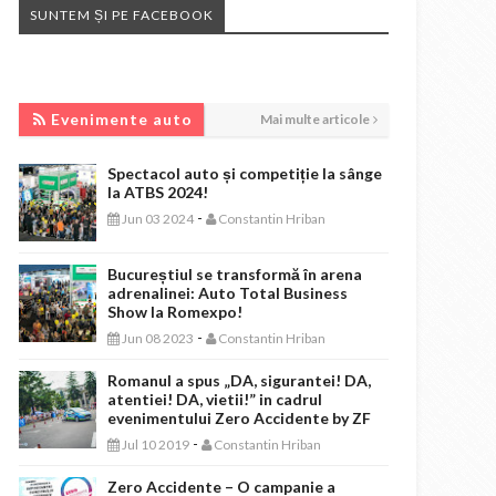
SUNTEM ȘI PE FACEBOOK
EVENIMENTE AUTO
Evenimente auto
Mai multe articole
Spectacol auto și competiție la sânge
la ATBS 2024!
-
Jun 03 2024
Constantin Hriban
Bucureștiul se transformă în arena
adrenalinei: Auto Total Business
Show la Romexpo!
-
Jun 08 2023
Constantin Hriban
Romanul a spus „DA, sigurantei! DA,
atentiei! DA, vietii!” in cadrul
evenimentului Zero Accidente by ZF
-
Jul 10 2019
Constantin Hriban
Zero Accidente – O campanie a