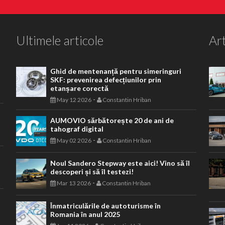
Ultimele articole
Art
Ghid de mentenanță pentru simeringuri
SKF: prevenirea defecțiunilor prin
etanșare corectă
-
May 12 2026
Constantin Hriban
AUMOVIO sărbătorește 20 de ani de
tahograf digital
-
May 02 2026
Constantin Hriban
Noul Sandero Stepway este aici! Vino să îl
descoperi și să îl testezi!
-
Mar 13 2026
Constantin Hriban
Înmatriculările de autoturisme în
Romania în anul 2025