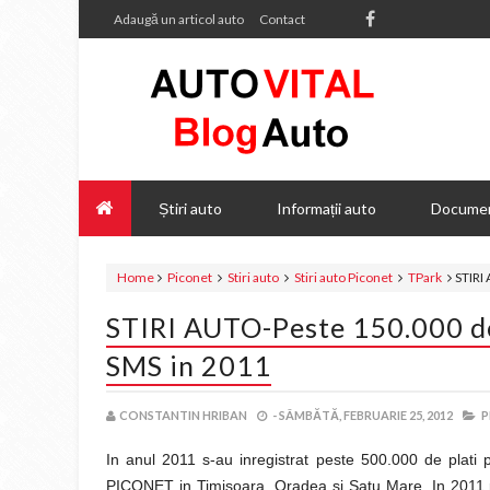
Adaugă un articol auto
Contact
Știri auto
Informații auto
Documen
Home
Piconet
Stiri auto
Stiri auto Piconet
TPark
STIRI
STIRI AUTO-Peste 150.000 de 
SMS in 2011
CONSTANTIN HRIBAN
-
SÂMBĂTĂ, FEBRUARIE 25, 2012
P
In anul 2011 s-au inregistrat peste 500.000 de plati
PICONET in Timisoara, Oradea si Satu Mare. In 2011 