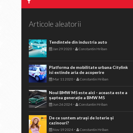
Articole aleatorii
Tendintele din industria auto
-
Jan 29 2020
Constantin Hriban
Platforma de mobilitate urbana Citylink
isi extinde aria de acoperire
-
Mar 11 2020
Constantin Hriban
Noul BMW M5 este aici - aceasta este a
șaptea generație a BMW M5
-
Jun 26 2024
Constantin Hriban
De ce suntem atrași de loterie și
cazinouri?
-
Nov 19 2024
Constantin Hriban