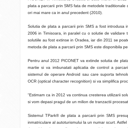
plata a parcarii prin SMS fata de metodele traditionale
ori mai mare ca in anul precedent (2010).
Solutia de plata a parcarii prin SMS a fost introdus
2006 in Timisoara, in paralel cu o solutie de validare
solutiile au fost extinse in Oradea, iar din 2011 se po
metoda de plata a parcarii prin SMS este disponibila pen
Pentru anul 2012 PICONET va extinde solutia de plata 
martie si va imbunatati aplicatia de control a parcar
sistemul de operare Android sau care suporta tehnol
OCR (optical character recognition) si va simplifica proc
“Estimam ca in 2012 va continua cresterea utilizarii so
si vom depasi pragul de un milion de tranzactii proces
Sistemul TPark® de plata a parcarii prin SMS presu
inmatriculare al autoturismului la un numar scurt. Astfe