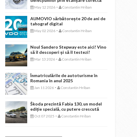
defecțiunilor prin etanșare corectă
-
May 12 2026
Constantin Hriban
AUMOVIO sărbătorește 20 de ani de
tahograf digital
-
May 02 2026
Constantin Hriban
Noul Sandero Stepway este aici! Vino
să îl descoperi și să îl testezi!
-
Mar 13 2026
Constantin Hriban
Înmatriculările de autoturisme în
Romania în anul 2025
-
Jan 11 2026
Constantin Hriban
Škoda prezintă Fabia 130, un model
ediție specială, cu putere crescută
-
Oct 07 2025
Constantin Hriban