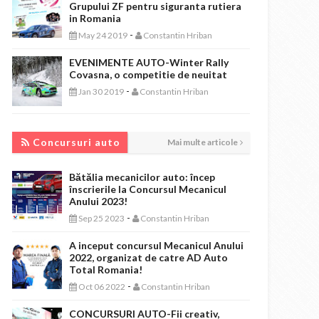
Grupului ZF pentru siguranta rutiera
in Romania
-
May 24 2019
Constantin Hriban
EVENIMENTE AUTO-Winter Rally
Covasna, o competitie de neuitat
-
Jan 30 2019
Constantin Hriban
CONCURSURI AUTO
Concursuri auto
Mai multe articole
Bătălia mecanicilor auto: încep
înscrierile la Concursul Mecanicul
Anului 2023!
-
Sep 25 2023
Constantin Hriban
A inceput concursul Mecanicul Anului
2022, organizat de catre AD Auto
Total Romania!
-
Oct 06 2022
Constantin Hriban
CONCURSURI AUTO-Fii creativ,