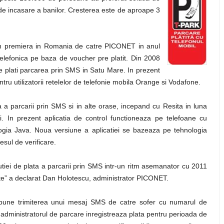
 de incasare a banilor. Cresterea este de aproape 3
a in premiera in Romania de catre PICONET in anul
 telefonica pe baza de voucher pre platit. Din 2008
ate plati parcarea prin SMS in Satu Mare. In prezent
tru utilizatorii retelelor de telefonie mobila Orange si Vodafone.
a parcarii prin SMS si in alte orase, incepand cu Resita in luna
ii. In prezent aplicatia de control functioneaza pe telefoane cu
ogia Java. Noua versiune a aplicatiei se bazeaza pe tehnologia
esul de verificare.
lutiei de plata a parcarii prin SMS intr-un ritm asemanator cu 2011
ate” a declarat Dan Holotescu, administrator PICONET.
pune trimiterea unui mesaj SMS de catre sofer cu numarul de
l administratorul de parcare inregistreaza plata pentru perioada de