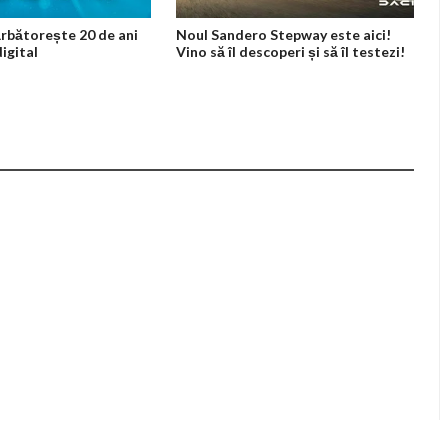
bătorește 20 de ani
Noul Sandero Stepway este aici!
igital
Vino să îl descoperi și să îl testezi!