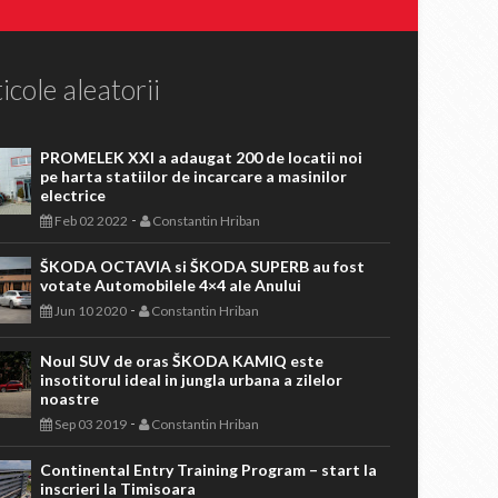
icole aleatorii
PROMELEK XXI a adaugat 200 de locatii noi
pe harta statiilor de incarcare a masinilor
electrice
-
Feb 02 2022
Constantin Hriban
ŠKODA OCTAVIA si ŠKODA SUPERB au fost
votate Automobilele 4×4 ale Anului
-
Jun 10 2020
Constantin Hriban
Noul SUV de oras ŠKODA KAMIQ este
insotitorul ideal in jungla urbana a zilelor
noastre
-
Sep 03 2019
Constantin Hriban
Continental Entry Training Program – start la
inscrieri la Timisoara