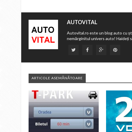
AUTOVITAL
Autovital.ro este un blog auto cu ști
nemărginitul univers auto! Haideți 
ARTICOLE ASEMĂNĂTOARE