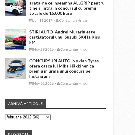
arata-ne ce inseamna ALLGRIP pentru
tine si intra in concursul cu premii
totale de 15.000 Euro
-
Jan 11 2017
Constantin Hriban
STIRI AUTO-Andrei Murariu este
castigatorul unui Suzuki SX4 la Kiss
FM
-
Nov 29 2016
Constantin Hriban
CONCURSURI AUTO-Nokian Tyres
ofera casca lui Mika Häkkinen ca
premiu in urma unui concurs pe
Instagram
-
Nov 01 2016
Constantin Hriban
ARHIVĂ ARTICOLE
BLOGROLL