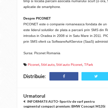
timp si locatia parcarii asociata numarului scurt (o ora, 
aplicatie de smartphone.
Despre PICONET
PICONET este o companie romaneasca fondata de un gru
este liderul solutiilor de plata a parcarii prin SMS di
introdus in Oradea in 2008 si in Satu Mare in 2011. PIC
prin SMS oferit ca SoftwareAsAService (SaaS) administra
Sursa: Piconet Romania
Piconet
,
Stiri auto
,
Stiri auto Piconet
,
TPark
Distribuie:
Urmatorul
INFORMATII AUTO-Sportiv de varf pentru
segmentul compact premium: BMW Concept M135i