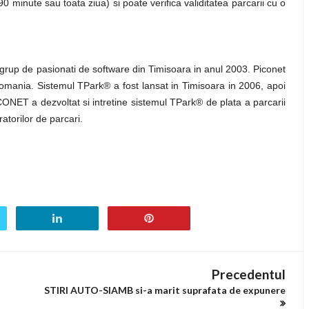
90 minute sau toata ziua) si poate verifica validitatea parcarii cu o
p de pasionati de software din Timisoara in anul 2003. Piconet
n Romania. Sistemul TPark® a fost lansat in Timisoara in 2006, apoi
ONET a dezvoltat si intretine sistemul TPark® de plata a parcarii
torilor de parcari.
Precedentul
STIRI AUTO-SIAMB si-a marit suprafata de expunere