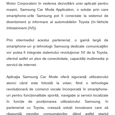
ț
Motor Corporation în vederea dezvoltării unei aplica
ii pentru
ș
ț
ma
ini, Samsung Car Mode Application, o solu
ie prin care
smartphone-urile Samsung pot fi conectate la sistemul de
ș
divertisment
i informare al automobilelor Toyota (In-Vehicle
Infotainment (IVI)).
Prin intermediul acestui parteneriat, o gamă largă de
smartphone-uri şi tehnologii Samsung dedicate comunicaţiilor
vor putea fi integrate sistemului revoluţionar IVI de la Toyota,
ț
ș
oferind astfel un plus de conectivitate, capacită
i multimedia
i
servicii de internet.
ț
Aplicaţia Samsung Car Mode oferă siguran
ă utilizatorului
atunci când este folosită la volan, fiind o tehnologie
ț
revolu
ionară de comenzi vocale încorporată în smartphone-
ț
ț
ș
uri pentru func
ionalitate sporită, naviga
ie
i servicii localizate
ț
ț
în func
ie de pozi
ionarea utilizatorului. Samsung, în
ț
parteneriat cu Toyota, creează solu
ii inovatoare care să
răspundă nevoilor consumatorilor, dând astfel startul