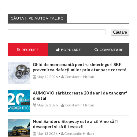
CĂUTAȚI PE AUTOVITAL.RO
RECENTE
POPULARE
COMENTARII
Ghid de mentenanță pentru simeringuri SKF:
prevenirea defecțiunilor prin etanșare corectă
-
May 12 2026
Constantin Hriban
AUMOVIO sărbătorește 20 de ani de tahograf
digital
-
May 02 2026
Constantin Hriban
Noul Sandero Stepway este aici! Vino să îl
descoperi și să îl testezi!
-
Mar 13 2026
Constantin Hriban