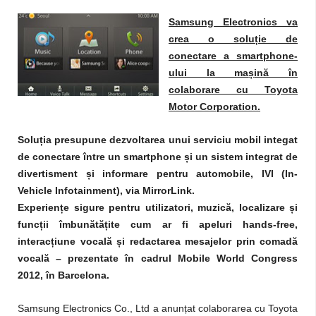
Samsung Electronics va
ț
crea o solu
ie de
conectare a smartphone-
ș
ului la ma
ină în
colaborare cu Toyota
Motor Corporation.
ț
Solu
ia presupune dezvoltarea unui serviciu mobil integat
ș
de conectare între un smartphone
i un sistem integrat de
ș
divertisment
i informare pentru automobile, IVI (In-
Vehicle Infotainment), via MirrorLink.
ț
ș
Experien
e sigure pentru utilizatori, muzică, localizare
i
ț
ț
func
ii îmbunătă
ite cum ar fi apeluri hands-free,
ț
ș
interac
iune vocală
i redactarea mesajelor prin comadă
vocală – prezentate în cadrul Mobile World Congress
2012, în Barcelona.
ț
Samsung Electronics Co., Ltd a anun
at colaborarea cu Toyota