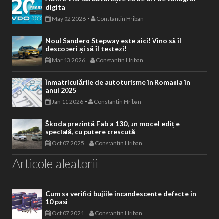
digital
-
May 02 2026
Constantin Hriban
Noul Sandero Stepway este aici! Vino să îl
descoperi și să îl testezi!
-
Mar 13 2026
Constantin Hriban
Înmatriculările de autoturisme în Romania în
anul 2025
-
Jan 11 2026
Constantin Hriban
Škoda prezintă Fabia 130, un model ediție
specială, cu putere crescută
-
Oct 07 2025
Constantin Hriban
Articole aleatorii
Cum sa verifici bujiile incandescente defecte in
10 pasi
-
Oct 07 2021
Constantin Hriban