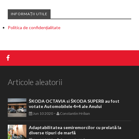
INFORMAȚII UTILE
Politica de confidențialitate
Articole aleatorii
ŠKODA OCTAVIA si ŠKODA SUPERB au fost
votate Automobilele 4×4 ale Anului
-
Jun 10 2020
Constantin Hriban
Adaptabilitatea semiremorcilor cu prelată la
diverse tipuri de marfă