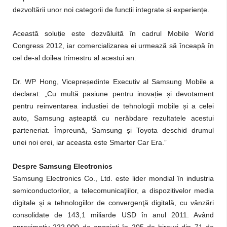
ț
ș
ț
dezvoltării unor noi categorii de func
ii integrate
i experien
e.
Această soluție este dezvăluită în cadrul Mobile World
Congress 2012, iar comercializarea ei urmează să înceapă în
cel de-al doilea trimestru al acestui an.
ș
Dr. WP Hong, Vicepre
edinte Executiv al Samsung Mobile a
ț
ș
declarat: „Cu multă pasiune pentru inova
ie
i devotament
ș
pentru reinventarea industiei de tehnologii mobile
i a celei
ș
auto, Samsung a
teaptă cu nerăbdare rezultatele acestui
ș
parteneriat. Împreună, Samsung
i Toyota deschid drumul
unei noi erei, iar aceasta este Smarter Car Era.”
Despre Samsung Electronics
Samsung Electronics Co., Ltd. este lider mondial în industria
semiconductorilor, a telecomunicaţiilor, a dispozitivelor media
digitale şi a tehnologiilor de convergenţă digitală, cu vânzări
consolidate de 143,1 miliarde USD în anul 2011. Având