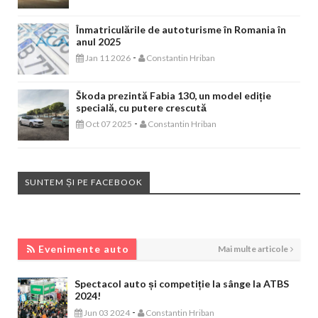
Înmatriculările de autoturisme în Romania în
anul 2025
-
Jan 11 2026
Constantin Hriban
Škoda prezintă Fabia 130, un model ediție
specială, cu putere crescută
-
Oct 07 2025
Constantin Hriban
SUNTEM ȘI PE FACEBOOK
EVENIMENTE AUTO
Evenimente auto
Mai multe articole
Spectacol auto și competiție la sânge la ATBS
2024!
-
Jun 03 2024
Constantin Hriban