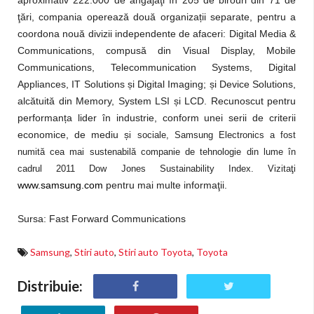
aproximativ 222.000 de angajaţi în 205 de birouri din 71 de
ț
ţări, compania operează două organiza
ii separate, pentru a
coordona nouă divizii independente de afaceri: Digital Media &
Communications, compusă din Visual Display, Mobile
Communications, Telecommunication Systems, Digital
ș
ș
Appliances, IT Solutions
i Digital Imaging;
i Device Solutions,
ș
alcătuită din Memory, System LSI
i LCD. Recunoscut pentru
ț
performan
a lider în industrie, conform unei serii de criterii
ș
economice, de mediu
i sociale, Samsung Electronics a fost
numită cea mai sustenabilă companie de tehnologie din lume în
cadrul 2011 Dow Jones Sustainability Index. Vizitaţi
www.samsung.com
pentru mai multe informaţii.
Sursa: Fast Forward Communications
Samsung
,
Stiri auto
,
Stiri auto Toyota
,
Toyota
Distribuie: