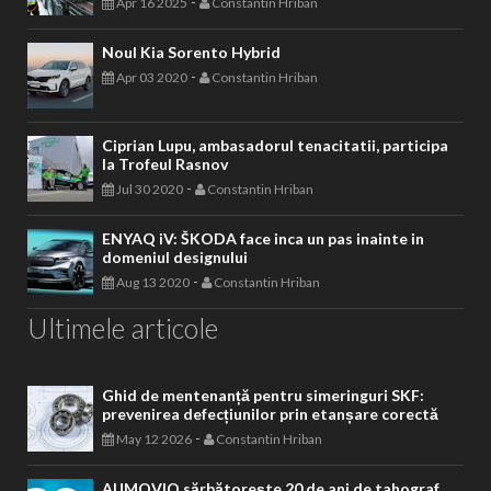
-
Apr 16 2025
Constantin Hriban
Noul Kia Sorento Hybrid
-
Apr 03 2020
Constantin Hriban
Ciprian Lupu, ambasadorul tenacitatii, participa
la Trofeul Rasnov
-
Jul 30 2020
Constantin Hriban
ENYAQ iV: ŠKODA face inca un pas inainte in
domeniul designului
-
Aug 13 2020
Constantin Hriban
Ultimele articole
Ghid de mentenanță pentru simeringuri SKF:
prevenirea defecțiunilor prin etanșare corectă
-
May 12 2026
Constantin Hriban
AUMOVIO sărbătorește 20 de ani de tahograf