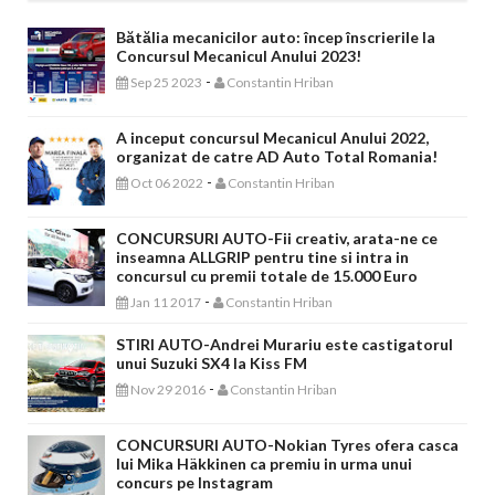
Bătălia mecanicilor auto: încep înscrierile la
Concursul Mecanicul Anului 2023!
-
Sep 25 2023
Constantin Hriban
A inceput concursul Mecanicul Anului 2022,
organizat de catre AD Auto Total Romania!
-
Oct 06 2022
Constantin Hriban
CONCURSURI AUTO-Fii creativ, arata-ne ce
inseamna ALLGRIP pentru tine si intra in
concursul cu premii totale de 15.000 Euro
-
Jan 11 2017
Constantin Hriban
STIRI AUTO-Andrei Murariu este castigatorul
unui Suzuki SX4 la Kiss FM
-
Nov 29 2016
Constantin Hriban
CONCURSURI AUTO-Nokian Tyres ofera casca
lui Mika Häkkinen ca premiu in urma unui
concurs pe Instagram