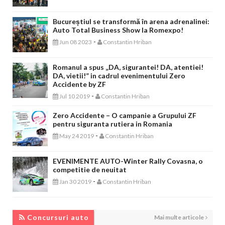
Bucureștiul se transformă în arena adrenalinei:
Auto Total Business Show la Romexpo!
-
Jun 08 2023
Constantin Hriban
Romanul a spus „DA, sigurantei! DA, atentiei!
DA, vietii!” in cadrul evenimentului Zero
Accidente by ZF
-
Jul 10 2019
Constantin Hriban
Zero Accidente – O campanie a Grupului ZF
pentru siguranta rutiera in Romania
-
May 24 2019
Constantin Hriban
EVENIMENTE AUTO-Winter Rally Covasna, o
competitie de neuitat
-
Jan 30 2019
Constantin Hriban
CONCURSURI AUTO
Concursuri auto
Mai multe articole