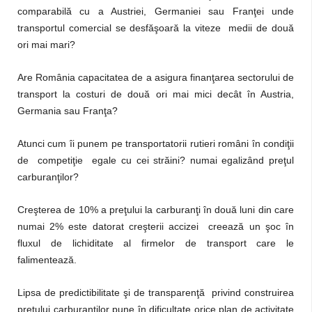
comparabilă cu a Austriei, Germaniei sau Franţei unde
transportul comercial se desfăşoară la viteze medii de două
ori mai mari?
Are România capacitatea de a asigura finanţarea sectorului de
transport la costuri de două ori mai mici decât în Austria,
Germania sau Franţa?
Atunci cum îi punem pe transportatorii rutieri români în condiţii
de competiţie egale cu cei străini? numai egalizând preţul
carburanţilor?
Creşterea de 10% a preţului la carburanţi în două luni din care
numai 2% este datorat creşterii accizei creează un şoc în
fluxul de lichiditate al firmelor de transport care le
falimentează.
Lipsa de predictibilitate şi de transparenţă privind construirea
preţului carburanţilor pune în dificultate orice plan de activitate