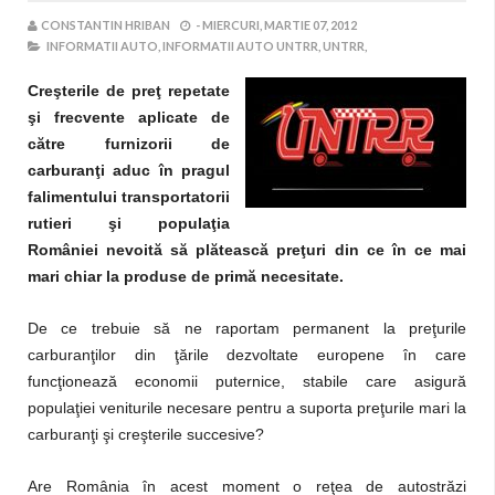
CONSTANTIN HRIBAN
-
MIERCURI, MARTIE 07, 2012
INFORMATII AUTO,
INFORMATII AUTO UNTRR,
UNTRR,
Creşterile de preţ repetate
şi frecvente aplicate de
către furnizorii de
carburanţi aduc în pragul
falimentului transportatorii
rutieri şi populaţia
României nevoită să plătească preţuri din ce în ce mai
mari chiar la produse de primă necesitate.
De ce trebuie să ne raportam permanent la preţurile
carburanţilor din ţările dezvoltate europene în care
funcţionează economii puternice, stabile care asigură
populaţiei veniturile necesare pentru a suporta preţurile mari la
carburanţi şi creşterile succesive?
Are România în acest moment o reţea de autostrăzi