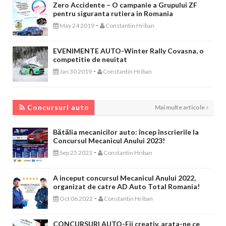
Zero Accidente – O campanie a Grupului ZF
pentru siguranta rutiera in Romania
-
May 24 2019
Constantin Hriban
EVENIMENTE AUTO-Winter Rally Covasna, o
competitie de neuitat
-
Jan 30 2019
Constantin Hriban
CONCURSURI AUTO
Concursuri auto
Mai multe articole
Bătălia mecanicilor auto: încep înscrierile la
Concursul Mecanicul Anului 2023!
-
Sep 25 2023
Constantin Hriban
A inceput concursul Mecanicul Anului 2022,
organizat de catre AD Auto Total Romania!
-
Oct 06 2022
Constantin Hriban
CONCURSURI AUTO-Fii creativ, arata-ne ce