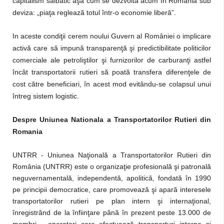
capitalism sălbatic aşa cum se dezvoltă acum în România sub
deviza: „piaţa reglează totul într-o economie liberă”.
In aceste condiţii cerem noului Guvern al României o implicare
activă care să impună transparenţă şi predictibilitate politicilor
comerciale ale petroliştilor şi furnizorilor de carburanţi astfel
încât transportatorii rutieri să poată transfera diferenţele de
cost către beneficiari, în acest mod evitându-se colapsul unui
întreg sistem logistic.
Despre Uniunea Nationala a Transportatorilor Rutieri din
Romania
UNTRR - Uniunea Naţională a Transportatorilor Rutieri din
România (UNTRR) este o organizaţie profesională şi patronală
neguvernamentală, independentă, apolitică, fondată în 1990
pe principii democratice, care promovează şi apară interesele
transportatorilor rutieri pe plan intern şi internaţional,
înregistrând de la înfiinţare până în prezent peste 13.000 de