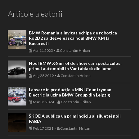
Articole aleatorii
BMW Romania a invitat echipa de robotica
Ro2D2 sa dezveleasca noul BMW XM la
Bucuresti
-
Apr 11 2023
Constantin Hriban
Noul BMW X6 in rol de show car spectaculos:
primul automobil in Vantablack din lume
-
Aug 28 2019
Constantin Hriban
Lansare în producţie a MINI Countryman
Electric la uzina BMW Group din Leipzig
-
Mar 01 2024
Constantin Hriban
ŠKODA publica un prim indiciu al siluetei noii
FABIA
-
Feb 17 2021
Constantin Hriban