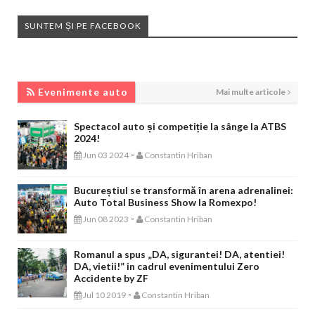
SUNTEM ȘI PE FACEBOOK
EVENIMENTE AUTO
Evenimente auto
Mai multe articole
Spectacol auto și competiție la sânge la ATBS
2024!
-
Jun 03 2024
Constantin Hriban
Bucureștiul se transformă în arena adrenalinei:
Auto Total Business Show la Romexpo!
-
Jun 08 2023
Constantin Hriban
Romanul a spus „DA, sigurantei! DA, atentiei!
DA, vietii!” in cadrul evenimentului Zero
Accidente by ZF
-
Jul 10 2019
Constantin Hriban