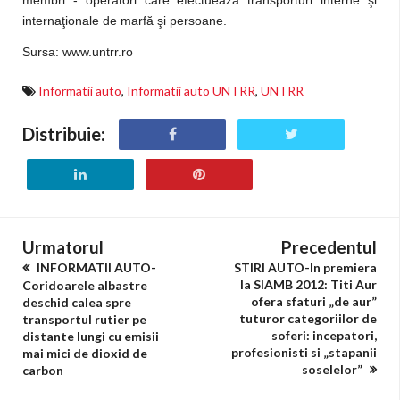
membri - operatori care efectuează transporturi interne şi
internaţionale de marfă şi persoane.
Sursa: www.untrr.ro
Informatii auto
,
Informatii auto UNTRR
,
UNTRR
Distribuie:
Urmatorul
Precedentul
INFORMATII AUTO-
STIRI AUTO-In premiera
la SIAMB 2012: Titi Aur
Coridoarele albastre
ofera sfaturi „de aur”
deschid calea spre
tuturor categoriilor de
transportul rutier pe
soferi: incepatori,
distante lungi cu emisii
profesionisti si „stapanii
mai mici de dioxid de
soselelor”
carbon