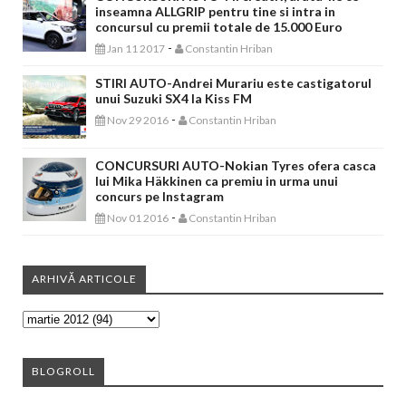
inseamna ALLGRIP pentru tine si intra in
concursul cu premii totale de 15.000 Euro
-
Jan 11 2017
Constantin Hriban
STIRI AUTO-Andrei Murariu este castigatorul
unui Suzuki SX4 la Kiss FM
-
Nov 29 2016
Constantin Hriban
CONCURSURI AUTO-Nokian Tyres ofera casca
lui Mika Häkkinen ca premiu in urma unui
concurs pe Instagram
-
Nov 01 2016
Constantin Hriban
ARHIVĂ ARTICOLE
BLOGROLL