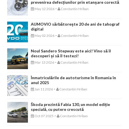
prevenirea defecțiunilor prin etanșare corectă
-
May 12 2026
Constantin Hriban
AUMOVIO sărbătorește 20 de ani de tahograf
digital
-
May 02 2026
Constantin Hriban
Noul Sandero Stepway este aici! Vino să îl
descoperi și să îl testezi!
-
Mar 13 2026
Constantin Hriban
Înmatriculările de autoturisme în Romania în
anul 2025
-
Jan 11 2026
Constantin Hriban
Škoda prezintă Fabia 130, un model ediție
specială, cu putere crescută
-
Oct 07 2025
Constantin Hriban