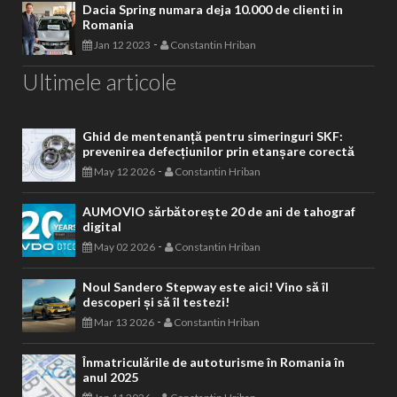
Dacia Spring numara deja 10.000 de clienti in
Romania
-
Jan 12 2023
Constantin Hriban
Ultimele articole
Ghid de mentenanță pentru simeringuri SKF:
prevenirea defecțiunilor prin etanșare corectă
-
May 12 2026
Constantin Hriban
AUMOVIO sărbătorește 20 de ani de tahograf
digital
-
May 02 2026
Constantin Hriban
Noul Sandero Stepway este aici! Vino să îl
descoperi și să îl testezi!
-
Mar 13 2026
Constantin Hriban
Înmatriculările de autoturisme în Romania în
anul 2025
-