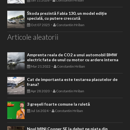
Jan 11 2026
Constantin Hriban
Škoda prezintă Fabia 130, un model ediție
specială, cu putere crescută
-
Oct 07 2025
Constantin Hriban
Articole aleatorii
Amprenta reala de CO2 a unui automobil BMW
electric fata de unul cu motor cu ardere interna
-
Mar 21 2022
Constantin Hriban
Cat de importanta este testarea placutelor de
frana?
-
Apr 28 2020
Constantin Hriban
3 greșeli foarte comune la ruletă
-
Jul 16 2024
Constantin Hriban
Noul MINI Cooper SE la debut pe piata din