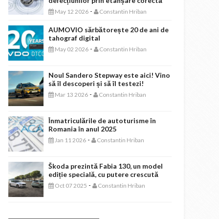
defecțiunilor prin etanșare corectă
-
May 12 2026
Constantin Hriban
AUMOVIO sărbătorește 20 de ani de
tahograf digital
-
May 02 2026
Constantin Hriban
Noul Sandero Stepway este aici! Vino
să îl descoperi și să îl testezi!
-
Mar 13 2026
Constantin Hriban
Înmatriculările de autoturisme în
Romania în anul 2025
-
Jan 11 2026
Constantin Hriban
Škoda prezintă Fabia 130, un model
ediție specială, cu putere crescută
-
Oct 07 2025
Constantin Hriban