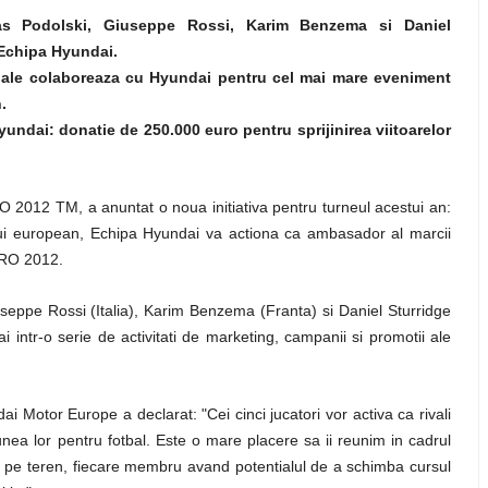
kas Podolski, Giuseppe Rossi, Karim Benzema si Daniel
Echipa Hyundai.
onale colaboreaza cu Hyundai pentru cel mai mare eveniment
.
yundai: donatie de 250.000 euro pentru sprijinirea viitoarelor
2012 TM, a anuntat o noua initiativa pentru turneul acestui an:
ului european, Echipa Hyundai va actiona ca ambasador al marcii
URO 2012.
seppe Rossi (Italia), Karim Benzema (Franta) si Daniel Sturridge
i intr-o serie de activitati de marketing, campanii si promotii ale
i Motor Europe a declarat: "Cei cinci jucatori vor activa ca rivali
iunea lor pentru fotbal. Este o mare placere sa ii reunim in cadrul
a pe teren, fiecare membru avand potentialul de a schimba cursul