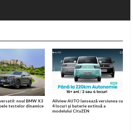
, versatil: noul BMW X3
Allview AUTO lansează versiunea cu
pele testelor dinamice
4 locuri și baterie extinsă a
modelului CityZEN