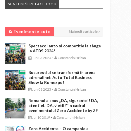
SUNTEM ȘI PE FACEBOOK
EVENIMENTE AUTO
Evenimente auto
Mai multe articole
Spectacol auto și competiție la sânge
la ATBS 2024!
-
Jun 03 2024
Constantin Hriban
Bucureștiul se transformă în arena
adrenalinei: Auto Total Business
Show la Romexpo!
-
Jun 08 2023
Constantin Hriban
Romanul a spus „DA, sigurantei! DA,
atentiei! DA, vietii!” in cadrul
evenimentului Zero Accidente by ZF
-
Jul 10 2019
Constantin Hriban
Zero Accidente – O campanie a