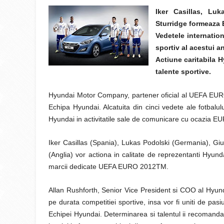
Iker Casillas, Lu
Sturridge formeaza 
Vedetele internati
sportiv al acestui an
Actiune caritabila H
talente sportive.
Hyundai Motor Company, partener oficial al UEFA EURO 
Echipa Hyundai. Alcatuita din cinci vedete ale fotbal
Hyundai in activitatile sale de comunicare cu ocazia E
Iker Casillas (Spania), Lukas Podolski (Germania), Giu
(Anglia) vor actiona in calitate de reprezentanti Hyunda
marcii dedicate UEFA EURO 2012TM.
Allan Rushforth, Senior Vice President si COO al Hyunda
pe durata competitiei sportive, insa vor fi uniti de pas
Echipei Hyundai. Determinarea si talentul ii recomand