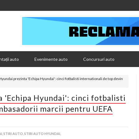
tații auto
Evenimente auto
Concursuri auto
undai prezinta 'Echipa Hyundai': cinci fotbalisti internationali de top devin
'Echipa Hyundai': cinci fotbalisti
ambasadorii marcii pentru UEFA
I,
STIRI AUTO,
STIRI AUTO HYUNDAI,