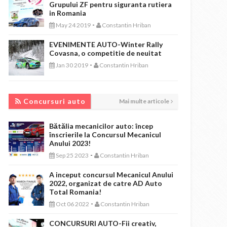
Grupului ZF pentru siguranta rutiera
in Romania
-
May 24 2019
Constantin Hriban
EVENIMENTE AUTO-Winter Rally
Covasna, o competitie de neuitat
-
Jan 30 2019
Constantin Hriban
CONCURSURI AUTO
Concursuri auto
Mai multe articole
Bătălia mecanicilor auto: încep
înscrierile la Concursul Mecanicul
Anului 2023!
-
Sep 25 2023
Constantin Hriban
A inceput concursul Mecanicul Anului
2022, organizat de catre AD Auto
Total Romania!
-
Oct 06 2022
Constantin Hriban
CONCURSURI AUTO-Fii creativ,