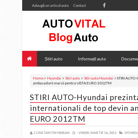
Adaugă un articol auto
Contact
Știri auto
Informații auto
Documen
Home
Hyundai
Stiri auto
Stiri auto Hyundai
STIRI AUTO-Hy
ambasadorii marcii pentru UEFA EURO 2012TM
STIRI AUTO-Hyundai prezinta 
internationali de top devin 
EURO 2012TM
CONSTANTIN HRIBAN
-
VINERI, MARTIE 16, 2012
HYUNDA