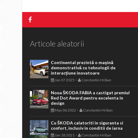
Articole aleatorii
Continental prezintă o mașină
demonstrativă cu tehnologii de
interacțiune inovatoare
-
Jan 07 2025
Constantin Hriban
Noua ŠKODA FABIA a castigat premiul
Red Dot Award pentru excelenta in
design
-
May 06 2022
Constantin Hriban
Cu ŠKODA calatoriti in siguranta si
confort, inclusiv in conditii de iarna
-
Jan 18 2021
Constantin Hriban