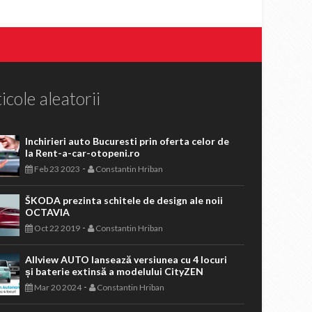
icole aleatorii
Inchirieri auto Bucuresti prin oferta celor de
la Rent-a-car-otopeni.ro
-
Feb 23 2023
Constantin Hriban
ŠKODA prezinta schitele de design ale noii
OCTAVIA
-
Oct 22 2019
Constantin Hriban
Allview AUTO lansează versiunea cu 4 locuri
și baterie extinsă a modelului CityZEN
-
Mar 20 2024
Constantin Hriban