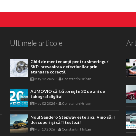
Ultimele articole
Art
Ghid de mentenanță pentru simeringuri
SKF: prevenirea defecțiunilor prin
etanșare corectă
-
May 12 2026
Constantin Hriban
AUMOVIO sărbătorește 20 de ani de
tahograf digital
-
May 02 2026
Constantin Hriban
Noul Sandero Stepway este aici! Vino să îl
descoperi și să îl testezi!
-
Mar 13 2026
Constantin Hriban