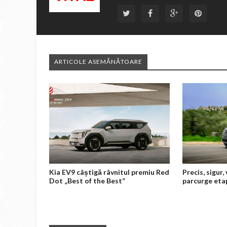
ARTICOLE ASEMĂNĂTOARE
Kia EV9 câștigă râvnitul premiu Red
Precis, sigur
Dot „Best of the Best”
parcurge eta