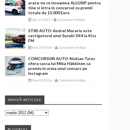
arata-ne ce inseamna ALLGRIP pentru
tine si intra in concursul cu premii
totale de 15.000 Euro
-
Jan 11 2017
Constantin Hriban
STIRI AUTO-Andrei Murariu este
castigatorul unui Suzuki SX4 la Kiss
FM
-
Nov 29 2016
Constantin Hriban
CONCURSURI AUTO-Nokian Tyres
ofera casca lui Mika Häkkinen ca
premiu in urma unui concurs pe
Instagram
-
Nov 01 2016
Constantin Hriban
ARHIVĂ ARTICOLE
BLOGROLL