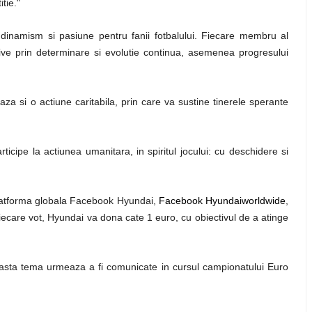
tie."
inamism si pasiune pentru fanii fotbalului. Fiecare membru al
ive prin determinare si evolutie continua, asemenea progresului
 si o actiune caritabila, prin care va sustine tinerele sperante
articipe la actiunea umanitara, in spiritul jocului: cu deschidere si
 platforma globala Facebook Hyundai,
Facebook Hyundaiworldwide
,
fiecare vot, Hyundai va dona cate 1 euro, cu obiectivul de a atinge
ceasta tema urmeaza a fi comunicate in cursul campionatului Euro