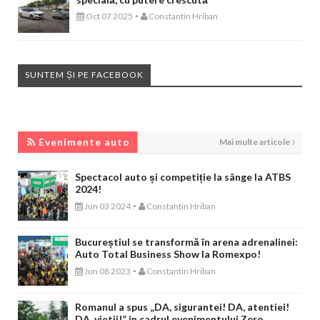
-
Oct 07 2025
Constantin Hriban
SUNTEM ȘI PE FACEBOOK
EVENIMENTE AUTO
Evenimente auto
Mai multe articole
Spectacol auto și competiție la sânge la ATBS
2024!
-
Jun 03 2024
Constantin Hriban
Bucureștiul se transformă în arena adrenalinei:
Auto Total Business Show la Romexpo!
-
Jun 08 2023
Constantin Hriban
Romanul a spus „DA, sigurantei! DA, atentiei!
DA, vietii!” in cadrul evenimentului Zero