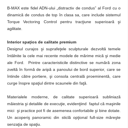
B-MAX este fidel ADN-ului „distractiv de condus” al Ford cu o
dinamică de condus de top în clasa sa, care include sistemul
Torque Vectoring Control pentru tracţiune superioară şi
agilitate.
Interior spaţios de calitate premium
Designul curajos şi suprafeţele sculpturale dezvoltă temele
întâlnite la cele mai recente modele de mărime mică şi medie
ale Ford. Printre caracteristicile distinctive se numără zona
zveltă în formă de aripă a panoului de bord superior, care se
întinde către portiere, şi consola centrală proeminentă, care
curge înspre spaţiul dintre scaunele din faţă.
Materialele moderne, de calitate superioară subliniază
măiestria şi detaliile de execuţie, evidenţiind faptul că maşinile
mici şi practice pot fi de asemenea confortabile şi bine dotate.
Un acoperiş panoramic din sticlă opţional full-size măreşte
senzaţia de spaţiu.