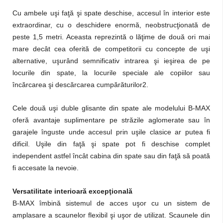
Cu ambele uşi faţă şi spate deschise, accesul în interior este
extraordinar, cu o deschidere enormă, neobstrucţionată de
peste 1,5 metri. Aceasta reprezintă o lăţime de două ori mai
mare decât cea oferită de competitorii cu concepte de uşi
alternative, uşurând semnificativ intrarea şi ieşirea de pe
locurile din spate, la locurile speciale ale copiilor sau
încărcarea şi descărcarea cumpărăturilor2.
Cele două uşi duble glisante din spate ale modelului B-MAX
oferă avantaje suplimentare pe străzile aglomerate sau în
garajele înguste unde accesul prin uşile clasice ar putea fi
dificil. Uşile din faţă şi spate pot fi deschise complet
independent astfel încât cabina din spate sau din faţă să poată
fi accesate la nevoie.
Versatilitate interioară excepţională
B-MAX îmbină sistemul de acces uşor cu un sistem de
amplasare a scaunelor flexibil şi uşor de utilizat. Scaunele din