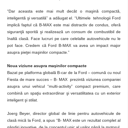
“Dar aceasta este mai mult decât o maşină compactă,
inteligentă şi versatilă” a adăugat el. “Ultimele tehnologii Ford
implică faptul că B-MAX este mai distractiv de condus, oferă
siguranţă sporită şi realizează un consum de combustibil de
înaltă clasă. Face lucruri pe
care celelalte autovehicule nu le
pot face. Credem că Ford B-MAX va avea un impact
major
asupra pieţei maşinilor compacte.”
Noua viziune asupra maşinilor compacte
Bazat pe platforma globală B-car de la Ford – comună cu noul
Fiesta de mare succes – B- MAX prezintă viziunea companiei
asupra unui vehicul “multi-activity” compact premium, care
combină un spaţiu extraordinar şi versatilitatea cu un exterior
inteligent şi stilat.
Joerg Beyer, director global de linie pentru autovehicule de
clasă mică la Ford, a spus “B- MAX este un rezultat complet al
gândiri inovative, de la conceptul unic al uşilor până la motorul