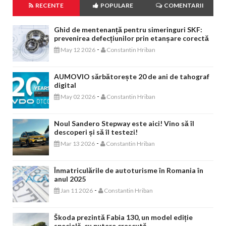
RECENTE
POPULARE
COMENTARII
Ghid de mentenanță pentru simeringuri SKF:
prevenirea defecțiunilor prin etanșare corectă
-
May 12 2026
Constantin Hriban
AUMOVIO sărbătorește 20 de ani de tahograf
digital
-
May 02 2026
Constantin Hriban
Noul Sandero Stepway este aici! Vino să îl
descoperi și să îl testezi!
-
Mar 13 2026
Constantin Hriban
Înmatriculările de autoturisme în Romania în
anul 2025
-
Jan 11 2026
Constantin Hriban
Škoda prezintă Fabia 130, un model ediție
specială, cu putere crescută