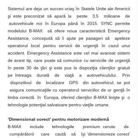
Sistemul are deja un succes uriaş în Statele Unite ale Americii
şi este preconizat să apară la peste 3,5 milioane de
autovehicule noi în Europa până în 2015. SYNC permite
modelului B-MAX să ofere noua caracteristică Emergency
Assistance, concepută să îi ajute pe pasageri să apeleze
operatorul local pentru servicii de urgenţă în cazul unui
accident. Emergency Assistance este cel mai avansat sistem
de acest tip, care poate să comunice cu serviciile de urgenţă
în peste 30 de ţări şi este pus la dispoziţia clienţilor gratuit
pe
întreaga durată de viaţă a autovehiculului. Prin
dispozitivul de localizare GPS din autovehicul, se pot
asigura comunicaţiile cu operatorul serviciilor de ur genţă în
limba corectă în Europa, oferind clienţilor B-MAX linişte şi o
tehnologie potenţial salvatoare pentru vieţile umane.
‘Dimensionat corect’ pentru motorizare modernă
B-MAX include tehnologiile premium cerute de
cumpărătorii care caută să îşi ‘dimensioneze corect’