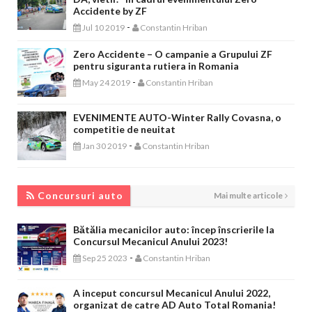
Accidente by ZF
-
Jul 10 2019
Constantin Hriban
Zero Accidente – O campanie a Grupului ZF
pentru siguranta rutiera in Romania
-
May 24 2019
Constantin Hriban
EVENIMENTE AUTO-Winter Rally Covasna, o
competitie de neuitat
-
Jan 30 2019
Constantin Hriban
CONCURSURI AUTO
Concursuri auto
Mai multe articole
Bătălia mecanicilor auto: încep înscrierile la
Concursul Mecanicul Anului 2023!
-
Sep 25 2023
Constantin Hriban
A inceput concursul Mecanicul Anului 2022,
organizat de catre AD Auto Total Romania!