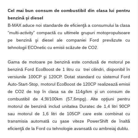
Cel mai bun consum de combustibil din clasa lui pentru
benzină şi diesel
B-MAX aduce noi standarde de eficienţă a consumului la clasa
“multi-activity” compactă cu ultimele grupuri motopropulsoare
pe benzină şi diesel ale companiei Ford prevăzute cu
tehnologii ECOnetic cu emisii scăzute de CO2.
Gama de motoare pe benzină este condusă de motorul pe
benzină Ford EcoBoost de 1 litru cu trei cilindri, disponibil în
versiunile 100CP şi 120CP. Dotat standard cu sistemul Ford
Auto-Start-Stop, motorul EcoBoost de 120CP realizează emisii
de CO2 de top în clasa sa de 114g/km şi un consum de
combustibil de 4,9l/100km (57,6mpg). Alte opţiuni pentru
motorul de benzină includ unitatea Duratec de 1,4 litri 90CP
sau motorul de 1,6 litri de 105CP care este combinat cu
transmisia automată cu şase viteze PowerShift de înaltă
eficienţă de la Ford cu tehnologie avansată cu ambreiaj dublu.