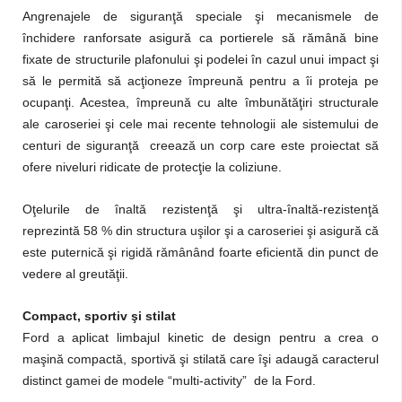
Angrenajele de siguranţă speciale şi mecanismele de
închidere ranforsate asigură ca portierele să rămână bine
fixate de structurile plafonului şi podelei în cazul unui impact şi
să le permită să acţioneze împreună pentru a îi proteja pe
ocupanţi. Acestea, împreună cu alte îmbunătăţiri structurale
ale caroseriei şi cele mai recente tehnologii ale sistemului de
centuri de siguranţă creează un corp care este proiectat să
ofere niveluri ridicate de protecţie la coliziune.
Oţelurile de înaltă rezistenţă şi ultra-înaltă-rezistenţă
reprezintă 58 % din structura uşilor şi a caroseriei şi asigură că
este puternică şi rigidă rămânând foarte eficientă din punct de
vedere al greutăţii.
Compact, sportiv şi stilat
Ford a aplicat limbajul kinetic de design pentru a crea o
maşină compactă, sportivă şi stilată care îşi adaugă caracterul
distinct gamei de modele “multi-activity” de la Ford.