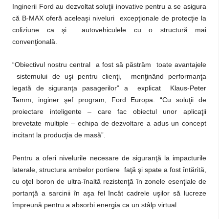
Inginerii Ford au dezvoltat soluţii inovative pentru a se asigura
că B-MAX oferă aceleaşi niveluri excepţionale de protecţie la
coliziune ca şi autovehiculele cu o structură mai
convenţională.
“Obiectivul nostru central a fost să păstrăm toate avantajele
sistemului de uşi pentru clienţi, menţinând performanţa
legată de siguranţa pasagerilor” a explicat Klaus-Peter
Tamm, inginer şef program, Ford Europa. “Cu soluţii de
proiectare inteligente – care fac obiectul unor aplicaţii
brevetate multiple – echipa de dezvoltare a adus un concept
incitant la producţia de masă”.
Pentru a oferi nivelurile necesare de siguranţă la impacturile
laterale, structura ambelor portiere faţă şi spate a fost întărită,
cu oţel boron de ultra-înaltă rezistenţă în zonele esenţiale de
portanţă a sarcinii în aşa fel încât cadrele uşilor să lucreze
împreună pentru a absorbi energia ca un stâlp virtual.