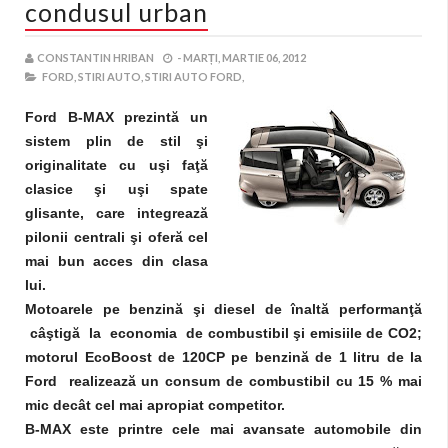
condusul urban
CONSTANTIN HRIBAN
-
MARȚI, MARTIE 06, 2012
FORD,
STIRI AUTO,
STIRI AUTO FORD,
Ford B-MAX prezintă un
sistem plin de stil şi
originalitate cu uşi faţă
clasice şi uşi spate
glisante, care integrează
pilonii centrali şi oferă cel
mai bun acces din clasa
lui.
Motoarele pe benzină şi diesel de înaltă performanţă
câştigă la economia de combustibil şi emisiile de CO2;
motorul EcoBoost de 120CP pe benzină de 1 litru de la
Ford realizează un consum de combustibil cu 15 % mai
mic decât cel mai apropiat competitor.
B-MAX este printre cele mai avansate automobile din