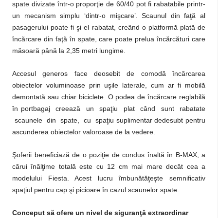
spate divizate într-o proporţie de 60/40 pot fi rabatabile printr-
un mecanism simplu ‘dintr-o mişcare’. Scaunul din faţă al
pasagerului poate fi şi el rabatat, creând o platformă plată de
încărcare din faţă în spate, care poate prelua încărcături care
măsoară până la 2,35 metri lungime.
Accesul generos face deosebit de comodă încărcarea
obiectelor voluminoase prin uşile laterale, cum ar fi mobilă
demontată sau chiar biciclete. O podea de încărcare reglabilă
în portbagaj creează un spaţiu plat când sunt rabatate
scaunele din spate, cu spaţiu suplimentar dedesubt pentru
ascunderea obiectelor valoroase de la vedere.
Şoferii beneficiază de o poziţie de condus înaltă în B-MAX, a
cărui înălţime totală este cu 12 cm mai mare decât cea a
modelului Fiesta. Acest lucru îmbunătăţeşte semnificativ
spaţiul pentru cap şi picioare în cazul scaunelor spate.
Conceput să ofere un nivel de siguranţă extraordinar