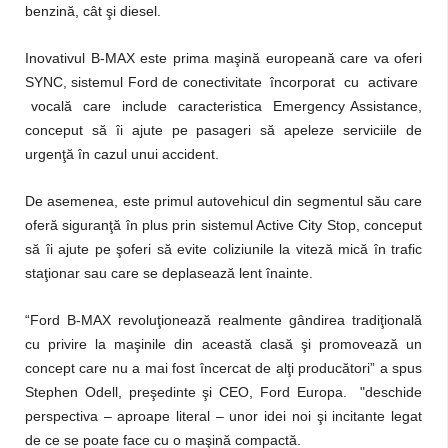
benzină, cât şi diesel.
Inovativul B-MAX este prima maşină europeană care va oferi
SYNC, sistemul Ford de conectivitate încorporat cu activare
vocală care include caracteristica Emergency Assistance,
conceput să îi ajute pe pasageri să apeleze serviciile de
urgenţă în cazul unui accident.
De asemenea, este primul autovehicul din segmentul său care
oferă siguranţă în plus prin sistemul Active City Stop, conceput
să îi ajute pe şoferi să evite coliziunile la viteză mică în trafic
staţionar sau care se deplasează lent înainte.
“Ford B-MAX revoluţionează realmente gândirea tradiţională
cu privire la maşinile din această clasă şi promovează un
concept care nu a mai fost încercat de alţi producători” a spus
Stephen Odell, preşedinte şi CEO, Ford Europa. "deschide
perspectiva – aproape literal – unor idei noi şi incitante legat
de ce se poate face cu o maşină compactă.