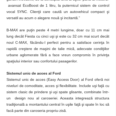
avansat EcoBoost de 1 litru, la puternicul sistem de control
vocal SYNC. Clienţii care caută un autovehicul compact şi
versatil au acum o alegere nouă şi incitantă.”
B-MAX are puţin peste 4 metri lungime, doar cu 11 cm mai
lung decât Fiesta cu cinci uşi şi este cu 32 cm mai scurt decât
noul C-MAX, făcându-l perfect pentru a satisface cerinţa în
rapidă creştere de maşini de talie mică, adecvate condiţiilor
urbane aglomerate fără a face vreun compromis în privinţa
spaţiului interior sau confortului pasagerilor.
Sistemul unic de acces al Ford
Sistemul unic de acces (Easy Access Door) al Ford oferă noi
niveluri de comoditate, acces şi flexibilitate. Include uşi faţă cu
sistem clasic de prindere şi uşi spate glisante, combinate într-
un design nou al caroseriei. Aceasta integrează structura
tradiţională a montantului central în uşile faţă şi spate în loc să
facă parte din caroseria propriu-zisă.