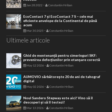
-
Jan 28 2022
Constantin Hriban
EcoContact 7 și EcoContact 7 S – cele mai
eficiente anvelope de la Continental de până
acum
-
Mar 30 2025
Constantin Hriban
Ultimele articole
Ghid de mentenanță pentru simeringuri SKF:
prevenirea defecțiunilor prin etanșare corectă
-
May 12 2026
Constantin Hriban
AUMOVIO sărbătorește 20 de ani de tahograf
digital
-
May 02 2026
Constantin Hriban
Noul Sandero Stepway este aici! Vino să îl
descoperi și să îl testezi!
-
Mar 13 2026
Constantin Hriban