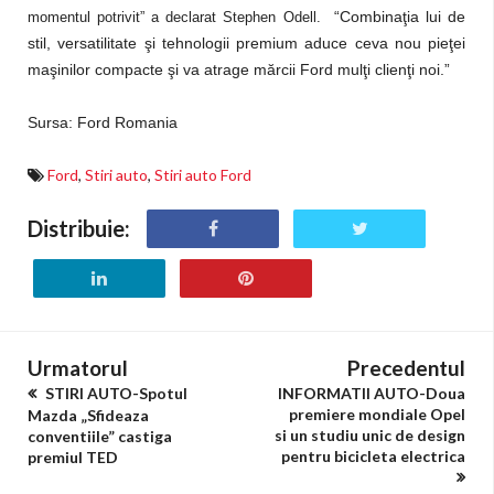
“Combinaţia lui de
momentul potrivit” a declarat Stephen Odell.
stil, versatilitate şi tehnologii premium aduce ceva nou pieţei
maşinilor compacte şi va atrage mărcii Ford mulţi clienţi noi.”
Sursa: Ford Romania
Ford
,
Stiri auto
,
Stiri auto Ford
Distribuie:
Urmatorul
Precedentul
STIRI AUTO-Spotul
INFORMATII AUTO-Doua
premiere mondiale Opel
Mazda „Sfideaza
si un studiu unic de design
conventiile” castiga
pentru bicicleta electrica
premiul TED