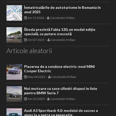
Înmatriculările de autoturisme în Romania în
anul 2025
-
Jan 11 2026
Constantin Hriban
Škoda prezintă Fabia 130, un model ediție
specială, cu putere crescută
-
Oct 07 2025
Constantin Hriban
Articole aleatorii
Placerea de a conduce electric: noul MINI
Cooper Electric
-
May 04 2023
Constantin Hriban
Noi motoare cu sase cilindri dispusi in linie
pentru BMW Seria 7
-
Jun 20 2020
Constantin Hriban
Audi A3 Sportback 4.0: modelul de succes a
ajuns la a patra sa generatie