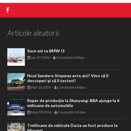
Articole aleatorii
Sase ani cu BMW i3
-
Jan 07 2020
Constantin Hriban
Noul Sandero Stepway este aici! Vino să îl
descoperi și să îl testezi!
-
Mar 13 2026
Constantin Hriban
Reper de producţie la Shenyang: BBA ajunge la 6
milioane de automobile
-
May 09 2024
Constantin Hriban
7 milioane de vehicule Dacia au fost produse la
Mioveni