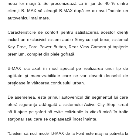
noua lor maşină. Se preconizează ca în jur de 40 % dintre
clienţii B- MAX să aleagă B-MAX după ce au avut înainte un
autovehicul mai mare.
Caracteristicile de confort pentru satisfacerea acestor clienţi
includ un exclusivist sistem audio Sony cu opt boxe, sistemul
Key Free, Ford Power Button, Rear View Camera şi tapiţerie
premium, complet din piele gofrată.
B-MAX s-a axat în mod special pe realizarea unui tip de
agilitate şi manevrabilitate care se vor dovedi deosebit de
preţioase în vâltoarea condusului urban.
De asemenea, este primul autovehicul din segmentul lui care
oferă siguranţa adăugată a sistemului Active City Stop, creat
să îi ajute pe şoferi să evite coliziunile la viteză mică în trafic
staţionar sau care se deplasează încet înainte.
“Credem că noul model B-MAX de la Ford este maşina potrivită la