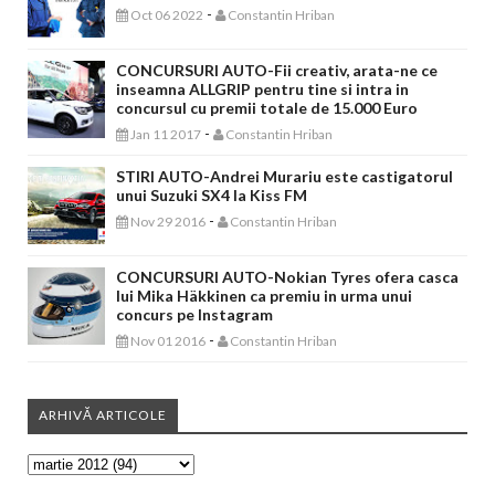
-
Oct 06 2022
Constantin Hriban
CONCURSURI AUTO-Fii creativ, arata-ne ce
inseamna ALLGRIP pentru tine si intra in
concursul cu premii totale de 15.000 Euro
-
Jan 11 2017
Constantin Hriban
STIRI AUTO-Andrei Murariu este castigatorul
unui Suzuki SX4 la Kiss FM
-
Nov 29 2016
Constantin Hriban
CONCURSURI AUTO-Nokian Tyres ofera casca
lui Mika Häkkinen ca premiu in urma unui
concurs pe Instagram
-
Nov 01 2016
Constantin Hriban
ARHIVĂ ARTICOLE