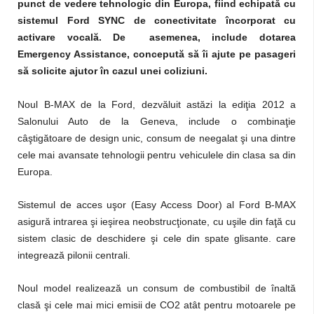
punct de vedere tehnologic din Europa, fiind echipată cu
sistemul Ford SYNC de conectivitate încorporat cu
activare vocală. De asemenea, include dotarea
Emergency Assistance, concepută să îi ajute pe pasageri
să solicite ajutor în cazul unei coliziuni.
Noul B-MAX de la Ford, dezvăluit astăzi la ediţia 2012 a
Salonului Auto de la Geneva, include o combinaţie
câştigătoare de design unic, consum de neegalat şi una dintre
cele mai avansate tehnologii pentru vehiculele din clasa sa din
Europa.
Sistemul de acces uşor (Easy Access Door) al Ford B-MAX
asigură intrarea şi ieşirea neobstrucţionate, cu uşile din faţă cu
sistem clasic de deschidere şi cele din spate glisante. care
integrează pilonii centrali.
Noul model realizează un consum de combustibil de înaltă
clasă şi cele mai mici emisii de CO2 atât pentru motoarele pe