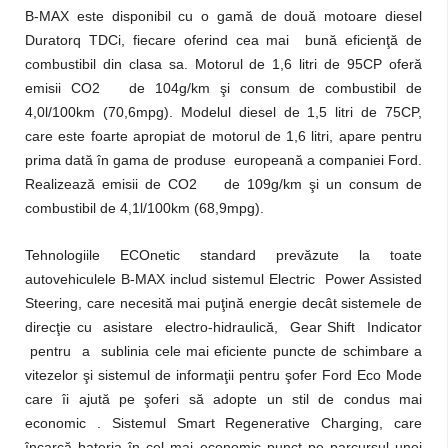
B-MAX este disponibil cu o gamă de două motoare diesel
Duratorq TDCi, fiecare oferind cea mai bună eficienţă de
combustibil din clasa sa. Motorul de 1,6 litri de 95CP oferă
emisii CO2 de 104g/km şi consum de combustibil de
4,0l/100km (70,6mpg). Modelul diesel de 1,5 litri de 75CP,
care este foarte apropiat de motorul de 1,6 litri, apare pentru
prima dată în gama de produse europeană a companiei Ford.
Realizează emisii de CO2 de 109g/km şi un consum de
combustibil de 4,1l/100km (68,9mpg).
Tehnologiile ECOnetic standard prevăzute la toate
autovehiculele B-MAX includ sistemul Electric Power Assisted
Steering, care necesită mai puţină energie decât sistemele de
direcţie cu asistare electro-hidraulică, Gear Shift Indicator
pentru a sublinia cele mai eficiente puncte de schimbare a
vitezelor şi sistemul de informaţii pentru şofer Ford Eco Mode
care îi ajută pe şoferi să adopte un stil de condus mai
economic . Sistemul Smart Regenerative Charging, care
încarcă bateria în cel mai economic punct pe parcursul unei