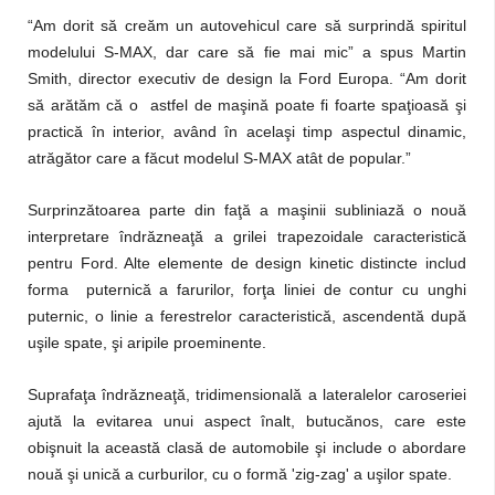
“Am dorit să creăm un autovehicul care să surprindă spiritul
modelului S-MAX, dar care să fie mai mic” a spus Martin
Smith, director executiv de design la Ford Europa. “Am dorit
să arătăm că o astfel de maşină poate fi foarte spaţioasă şi
practică în interior, având în acelaşi timp aspectul dinamic,
atrăgător care a făcut modelul S-MAX atât de popular.”
Surprinzătoarea parte din faţă a maşinii subliniază o nouă
interpretare îndrăzneaţă a grilei trapezoidale caracteristică
pentru Ford. Alte elemente de design kinetic distincte includ
forma puternică a farurilor, forţa liniei de contur cu unghi
puternic, o linie a ferestrelor caracteristică, ascendentă după
uşile spate, şi aripile proeminente.
Suprafaţa îndrăzneaţă, tridimensională a lateralelor caroseriei
ajută la evitarea unui aspect înalt, butucănos, care este
obişnuit la această clasă de automobile şi include o abordare
nouă şi unică a curburilor, cu o formă 'zig-zag' a uşilor spate.