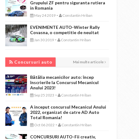
Grupului ZF pentru siguranta rutiera
in Romania
-
May 24 2019
Constantin Hriban
EVENIMENTE AUTO-Winter Rally
Covasna, o competitie de neuitat
-
Jan 30 2019
Constantin Hriban
CONCURSURI AUTO
Concursuri auto
Mai multe articole
Bătălia mecanicilor auto: încep
înscrierile la Concursul Mecanicul
Anului 2023!
-
Sep 25 2023
Constantin Hriban
A inceput concursul Mecanicul Anului
2022, organizat de catre AD Auto
Total Romania!
-
Oct 06 2022
Constantin Hriban
CONCURSURI AUTO-Fii creativ,