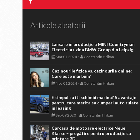
Articole aleatorii
Lansare în producţie a MINI Countryman
Electric la uzina BMW Group din Leipzig
-
Mar 01 2024
Constantin Hriban
Cazinourile fizice vs. cazinourile online:
Care este mai bun?
-
Nov 01 2024
Constantin Hriban
E timpul sa iti schimbi masina? 5 avantaje
pentru care merita sa cumperi auto rulate
in leasing
-
Sep 09 2020
Constantin Hriban
Carcasa de motoare electrice Neue
Klasse – pregătire pentru producţie cu
printare 3D