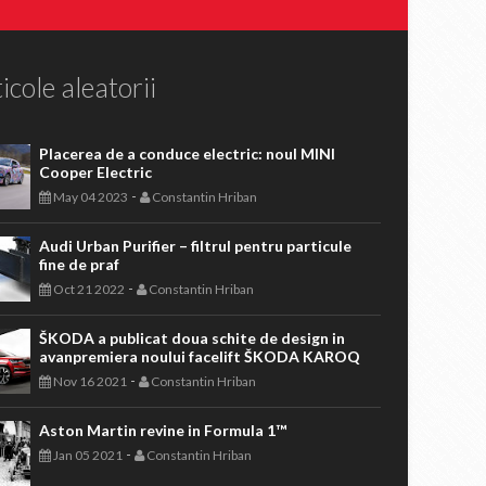
icole aleatorii
Placerea de a conduce electric: noul MINI
Cooper Electric
-
May 04 2023
Constantin Hriban
Audi Urban Purifier – filtrul pentru particule
fine de praf
-
Oct 21 2022
Constantin Hriban
ŠKODA a publicat doua schite de design in
avanpremiera noului facelift ŠKODA KAROQ
-
Nov 16 2021
Constantin Hriban
Aston Martin revine in Formula 1™
-
Jan 05 2021
Constantin Hriban