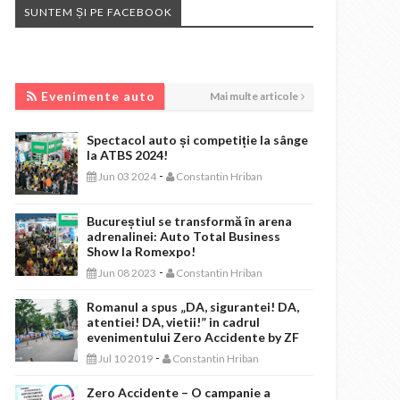
SUNTEM ȘI PE FACEBOOK
EVENIMENTE AUTO
Evenimente auto
Mai multe articole
Spectacol auto și competiție la sânge
la ATBS 2024!
-
Jun 03 2024
Constantin Hriban
Bucureștiul se transformă în arena
adrenalinei: Auto Total Business
Show la Romexpo!
-
Jun 08 2023
Constantin Hriban
Romanul a spus „DA, sigurantei! DA,
atentiei! DA, vietii!” in cadrul
evenimentului Zero Accidente by ZF
-
Jul 10 2019
Constantin Hriban
Zero Accidente – O campanie a