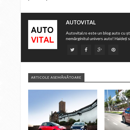
AUTOVITAL
Autovital.ro este un blog auto cu ști
nemărginitul univers auto! Haideți 
ARTICOLE ASEMĂNĂTOARE