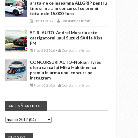
arata-ne ce inseamna ALLGRIP pentru
tine si intra in concursul cu premii
totale de 15.000 Euro
-
Jan 11 2017
Constantin Hriban
STIRI AUTO-Andrei Murariu este
castigatorul unui Suzuki SX4 la Kiss
FM
-
Nov 29 2016
Constantin Hriban
CONCURSURI AUTO-Nokian Tyres
ofera casca lui Mika Häkkinen ca
premiu in urma unui concurs pe
Instagram
-
Nov 01 2016
Constantin Hriban
ARHIVĂ ARTICOLE
BLOGROLL