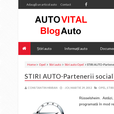
Adaugă un articol auto
Contact
Știri auto
Informații auto
Documen
Home
Opel
Stiri auto
Stiri auto Opel
STIRI AUTO-Parteneri
STIRI AUTO-Partenerii social
CONSTANTIN HRIBAN
-
JOI, MARTIE 29, 2012
OPEL,
STIR
Rüsselsheim. Astăzi,
programată în mod re