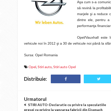
Aşa cum s-a comunicat
să revină la profitabi
marjele şi a reduce c
dintre ele, pentru a
performanţa financia
Opel/Vauxhall este 
vehicule noi în 2012 şi a 30 de vehicule noi până la sfâr
Sursa: Opel Romania
Opel
,
Stiri auto
,
Stiri auto Opel
Distribuie:
Urmatorul
STIRI AUTO-Declaratie cu privire la speculatiile
presei cu privire la vanzarea fabricii din Eisenach