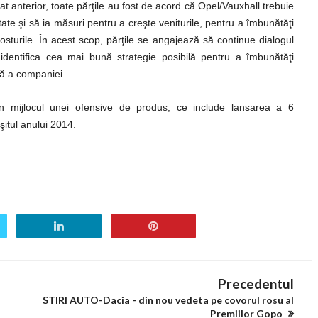
 anterior, toate părţile au fost de acord că Opel/Vauxhall trebuie
litate şi să ia măsuri pentru a creşte veniturile, pentru a îmbunătăţi
osturile. În acest scop, părţile se angajează să continue dialogul
 identifica cea mai bună strategie posibilă pentru a îmbunătăţi
ră a companiei.
în mijlocul unei ofensive de produs, ce include lansarea a 6
şitul anului 2014.
Precedentul
STIRI AUTO-Dacia - din nou vedeta pe covorul rosu al
Premiilor Gopo