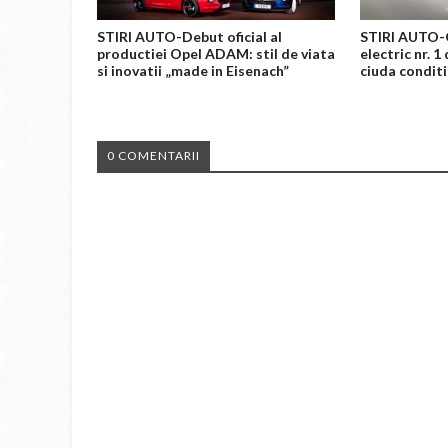
STIRI AUTO-Debut oficial al
STIRI AUTO-
productiei Opel ADAM: stil de viata
electric nr. 1
si inovatii „made in Eisenach”
ciuda conditii
0 COMENTARII