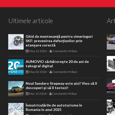
Ultimele articole
Art
Ghid de mentenanță pentru simeringuri
SKF: prevenirea defecțiunilor prin
etanșare corectă
-
May 12 2026
Constantin Hriban
AUMOVIO sărbătorește 20 de ani de
tahograf digital
-
May 02 2026
Constantin Hriban
Noul Sandero Stepway este aici! Vino să îl
descoperi și să îl testezi!
-
Mar 13 2026
Constantin Hriban
Înmatriculările de autoturisme în
Romania în anul 2025