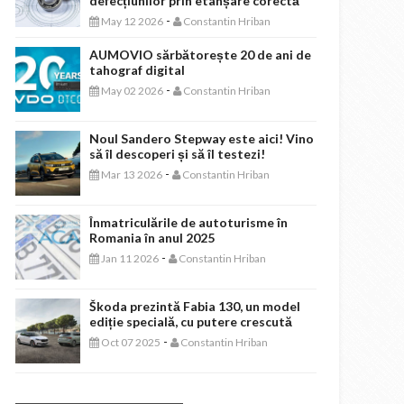
defecțiunilor prin etanșare corectă
-
May 12 2026
Constantin Hriban
AUMOVIO sărbătorește 20 de ani de
tahograf digital
-
May 02 2026
Constantin Hriban
Noul Sandero Stepway este aici! Vino
să îl descoperi și să îl testezi!
-
Mar 13 2026
Constantin Hriban
Înmatriculările de autoturisme în
Romania în anul 2025
-
Jan 11 2026
Constantin Hriban
Škoda prezintă Fabia 130, un model
ediție specială, cu putere crescută
-
Oct 07 2025
Constantin Hriban