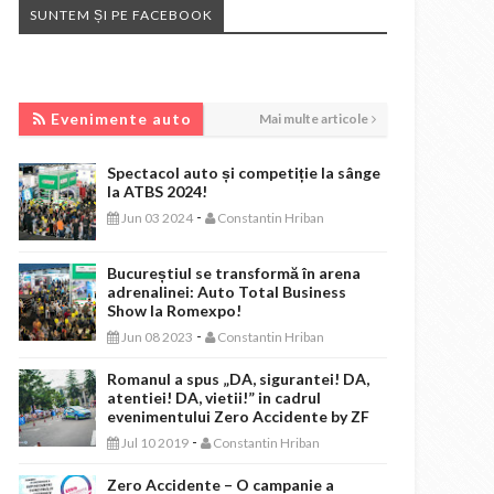
SUNTEM ȘI PE FACEBOOK
EVENIMENTE AUTO
Evenimente auto
Mai multe articole
Spectacol auto și competiție la sânge
la ATBS 2024!
-
Jun 03 2024
Constantin Hriban
Bucureștiul se transformă în arena
adrenalinei: Auto Total Business
Show la Romexpo!
-
Jun 08 2023
Constantin Hriban
Romanul a spus „DA, sigurantei! DA,
atentiei! DA, vietii!” in cadrul
evenimentului Zero Accidente by ZF
-
Jul 10 2019
Constantin Hriban
Zero Accidente – O campanie a