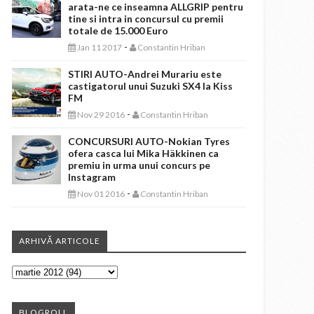
arata-ne ce inseamna ALLGRIP pentru
tine si intra in concursul cu premii
totale de 15.000 Euro
-
Jan 11 2017
Constantin Hriban
STIRI AUTO-Andrei Murariu este
castigatorul unui Suzuki SX4 la Kiss
FM
-
Nov 29 2016
Constantin Hriban
CONCURSURI AUTO-Nokian Tyres
ofera casca lui Mika Häkkinen ca
premiu in urma unui concurs pe
Instagram
-
Nov 01 2016
Constantin Hriban
ARHIVĂ ARTICOLE
BLOGROLL