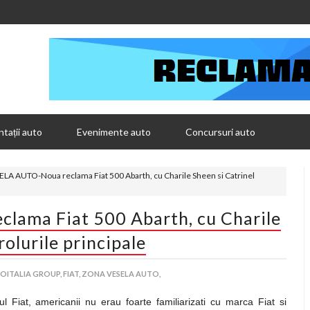
tații auto
Evenimente auto
Concursuri auto
A AUTO-Noua reclama Fiat 500 Abarth, cu Charile Sheen si Catrinel
ama Fiat 500 Abarth, cu Charile
rolurile principale
OITALIA GROUP,
FIAT,
ZONA VESELA AUTO,
 Fiat, americanii nu erau foarte familiarizati cu marca Fiat si