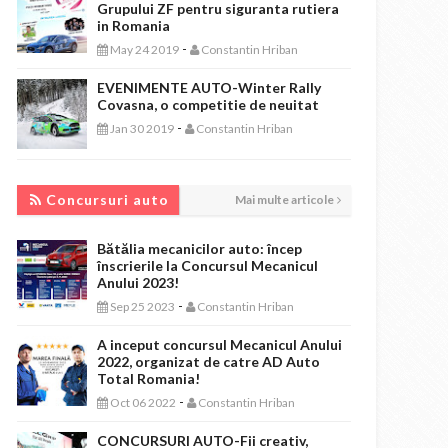
Grupului ZF pentru siguranta rutiera
in Romania
-
May 24 2019
Constantin Hriban
EVENIMENTE AUTO-Winter Rally
Covasna, o competitie de neuitat
-
Jan 30 2019
Constantin Hriban
CONCURSURI AUTO
Concursuri auto
Mai multe articole
Bătălia mecanicilor auto: încep
înscrierile la Concursul Mecanicul
Anului 2023!
-
Sep 25 2023
Constantin Hriban
A inceput concursul Mecanicul Anului
2022, organizat de catre AD Auto
Total Romania!
-
Oct 06 2022
Constantin Hriban
CONCURSURI AUTO-Fii creativ,