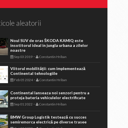
icole aleatorii
Noul SUV de oras ŠKODA KAMIQ este
insotitorul ideal in jungla urbana a zilelor
noastre
-
Sep 03 2019
Constantin Hriban
Viitorul mobilității: cum implementează
Continental tehnologiile
-
Feb 05 2024
Constantin Hriban
Continental lanseaza noi senzori pentru a
proteja bateria vehiculelor electrificate
-
Sep 01 2022
Constantin Hriban
BMW Group Logistik testează cu succes
semiremorca electrică pe diverse trasee