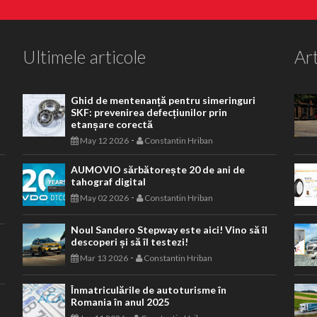
Ultimele articole
Art
Ghid de mentenanță pentru simeringuri
SKF: prevenirea defecțiunilor prin
etanșare corectă
-
May 12 2026
Constantin Hriban
AUMOVIO sărbătorește 20 de ani de
tahograf digital
-
May 02 2026
Constantin Hriban
Noul Sandero Stepway este aici! Vino să îl
descoperi și să îl testezi!
-
Mar 13 2026
Constantin Hriban
Înmatriculările de autoturisme în
Romania în anul 2025