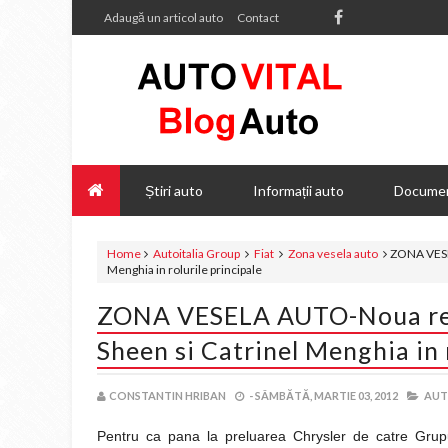
Adaugă un articol auto
Contact
Știri auto
Informații auto
Documen
Home
Autoitalia Group
Fiat
Zona vesela auto
ZONA VESEL
Menghia in rolurile principale
ZONA VESELA AUTO-Noua recl
Sheen si Catrinel Menghia in 
CONSTANTIN HRIBAN
-
SÂMBĂTĂ, MARTIE 03, 2012
AUT
Pentru ca pana la preluarea Chrysler de catre Grupul