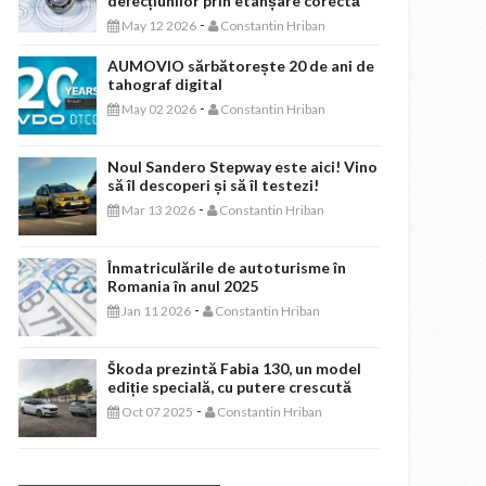
defecțiunilor prin etanșare corectă
-
May 12 2026
Constantin Hriban
AUMOVIO sărbătorește 20 de ani de
tahograf digital
-
May 02 2026
Constantin Hriban
Noul Sandero Stepway este aici! Vino
să îl descoperi și să îl testezi!
-
Mar 13 2026
Constantin Hriban
Înmatriculările de autoturisme în
Romania în anul 2025
-
Jan 11 2026
Constantin Hriban
Škoda prezintă Fabia 130, un model
ediție specială, cu putere crescută
-
Oct 07 2025
Constantin Hriban