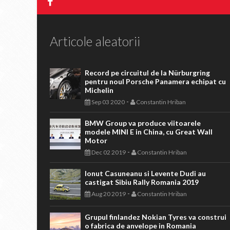
Articole aleatorii
Record pe circuitul de la Nürburgring
pentru noul Porsche Panamera echipat cu
Michelin
-
Sep 03 2020
Constantin Hriban
BMW Group va produce viitoarele
modele MINI E in China, cu Great Wall
Motor
-
Dec 02 2019
Constantin Hriban
Ionut Casuneanu si Levente Dudi au
castigat Sibiu Rally Romania 2019
-
Aug 20 2019
Constantin Hriban
Grupul finlandez Nokian Tyres va construi
o fabrica de anvelope in Romania