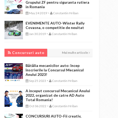
Grupului ZF pentru siguranta rutiera
in Romania
-
May 24 2019
Constantin Hriban
EVENIMENTE AUTO-Winter Rally
Covasna, o competitie de neuitat
-
Jan 30 2019
Constantin Hriban
CONCURSURI AUTO
Concursuri auto
Mai multe articole
Bătălia mecanicilor auto: încep
înscrierile la Concursul Mecanicul
Anului 2023!
-
Sep 25 2023
Constantin Hriban
A inceput concursul Mecanicul Anului
2022, organizat de catre AD Auto
Total Romania!
-
Oct 06 2022
Constantin Hriban
CONCURSURI AUTO-Fii creativ,