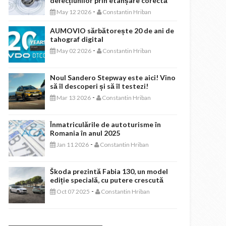
defecțiunilor prin etanșare corectă
-
May 12 2026
Constantin Hriban
AUMOVIO sărbătorește 20 de ani de
tahograf digital
-
May 02 2026
Constantin Hriban
Noul Sandero Stepway este aici! Vino
să îl descoperi și să îl testezi!
-
Mar 13 2026
Constantin Hriban
Înmatriculările de autoturisme în
Romania în anul 2025
-
Jan 11 2026
Constantin Hriban
Škoda prezintă Fabia 130, un model
ediție specială, cu putere crescută
-
Oct 07 2025
Constantin Hriban