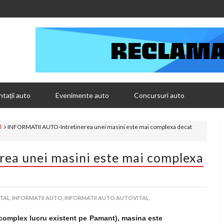
tații auto
Evenimente auto
Concursuri auto
l
INFORMATII AUTO-Intretinerea unei masini este mai complexa decat
ea unei masini este mai complexa
TAL,
INFORMATII AUTO,
INFORMATII AUTO AUTOVITAL,
omplex lucru existent pe Pamant), masina este