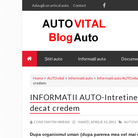
Adaugă un articol auto
Contact
Știri auto
Informații auto
Documen
Home
AUTOvital
Informatii auto
Informatii auto AUTOvita
credem
INFORMATII AUTO-Intretiner
decat credem
CONSTANTIN HRIBAN
-
MARȚI, APRILIE 10, 2012
AUTOVI
Dupa organismul uman (dupa parerea mea cel mai c