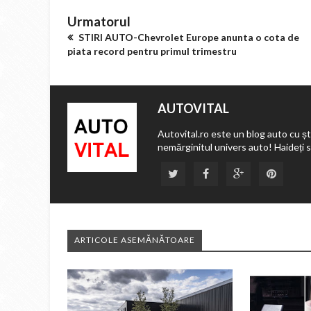
Urmatorul
STIRI AUTO-Chevrolet Europe anunta o cota de
piata record pentru primul trimestru
AUTOVITAL
Autovital.ro este un blog auto cu ști
nemărginitul univers auto! Haideți 
ARTICOLE ASEMĂNĂTOARE