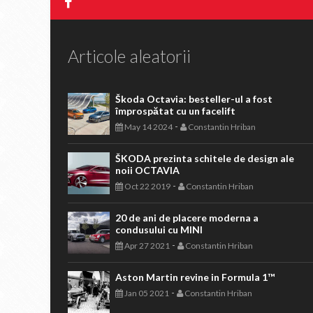
Articole aleatorii
Škoda Octavia: besteller-ul a fost
împrospătat cu un facelift
-
May 14 2024
Constantin Hriban
ŠKODA prezinta schitele de design ale
noii OCTAVIA
-
Oct 22 2019
Constantin Hriban
20 de ani de placere moderna a
condusului cu MINI
-
Apr 27 2021
Constantin Hriban
Aston Martin revine in Formula 1™
-
Jan 05 2021
Constantin Hriban