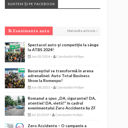
SUNTEM ȘI PE FACEBOOK
EVENIMENTE AUTO
Evenimente auto
Mai multe articole
Spectacol auto și competiție la sânge
la ATBS 2024!
-
Jun 03 2024
Constantin Hriban
Bucureștiul se transformă în arena
adrenalinei: Auto Total Business
Show la Romexpo!
-
Jun 08 2023
Constantin Hriban
Romanul a spus „DA, sigurantei! DA,
atentiei! DA, vietii!” in cadrul
evenimentului Zero Accidente by ZF
-
Jul 10 2019
Constantin Hriban
Zero Accidente – O campanie a