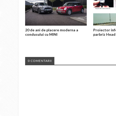
20 de ani de placere moderna a
Proiector inf
condusului cu MINI
parbriz Head
0 COMENTARII