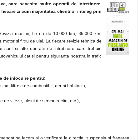
xe, care necesita multe operatii de intretinere.
fiecare zi cum majoritatea clientilor inteleg prin
Revizia masinii, fie ea de 10.000 km, 35.000 km,
otor si filtru de ulei. La fiecare revizie tehnica de
 sunt si alte operatii de intretinere care trebuie
tovehicului cat si pentru siguranta noastra in trafic
le de inlocuire pentru:
ina: filtrele de combustibil, aer si habitaclu;
tie de viteze, uleiul de servodirectie, etc.);
omandat sa facem si o verificare la directia, suspensia si franarea