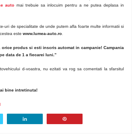
se auto
mai trebuie sa inlocuim pentru a ne putea deplasa in
te-uri de specialitate de unde putem afla foarte multe informatii si
acestea este
www.lumea-auto.ro
.
a orice produs si esti inscris automat in campanie! Campania
pe data de 1 a fiecarei luni.”
utovehicului d-voastra, nu ezitati va rog sa comentati la sfarsitul
i bine intretinuta!
l