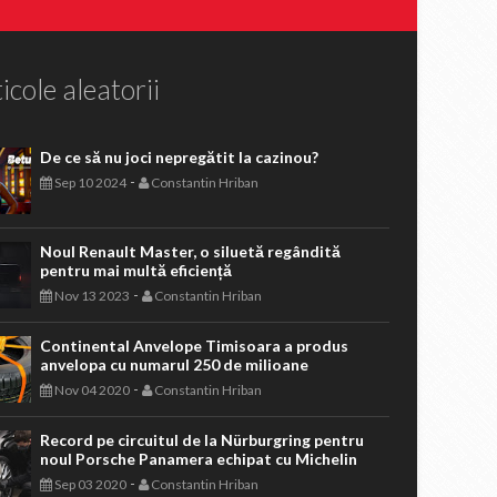
icole aleatorii
De ce să nu joci nepregătit la cazinou?
-
Sep 10 2024
Constantin Hriban
Noul Renault Master, o siluetă regândită
pentru mai multă eficiență
-
Nov 13 2023
Constantin Hriban
Continental Anvelope Timisoara a produs
anvelopa cu numarul 250 de milioane
-
Nov 04 2020
Constantin Hriban
Record pe circuitul de la Nürburgring pentru
noul Porsche Panamera echipat cu Michelin
-
Sep 03 2020
Constantin Hriban