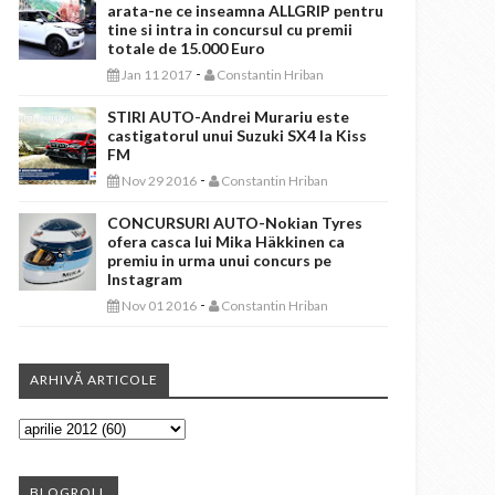
arata-ne ce inseamna ALLGRIP pentru
tine si intra in concursul cu premii
totale de 15.000 Euro
-
Jan 11 2017
Constantin Hriban
STIRI AUTO-Andrei Murariu este
castigatorul unui Suzuki SX4 la Kiss
FM
-
Nov 29 2016
Constantin Hriban
CONCURSURI AUTO-Nokian Tyres
ofera casca lui Mika Häkkinen ca
premiu in urma unui concurs pe
Instagram
-
Nov 01 2016
Constantin Hriban
ARHIVĂ ARTICOLE
BLOGROLL