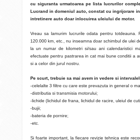
cu siguranta urmatoarea pe lista lucrurilor comple
Lucrand in domeniul auto, constat cu ingrijorare in 
intretinere auto doar inlocuirea uleiului de motor.
Vreau sa lamurim lucrurile odata pentru totdeauna. 
120.000 km, etc., nu inseamna doar schimbul de ulei de m
la un numar de kilometri si/sau ani calendaristici mai
efectuate pentru pastrarea in cat mai bune conditii a au
si a celor din jurul nostru.
Pe scurt, trebuie sa mai avem in vedere si intervale
-celelalte 3 filtre cu care este prevazuta in general o mas
-distributia si transmisia motorului;
-lichide (lichidul de frana, lichidul de racire, uleiul de cu
-bujii;
-bateria de pornire;
-etc.
Si foarte important, la fiecare revizie tehnica este rec