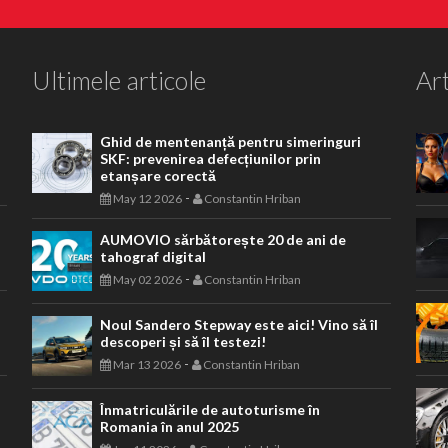
Ultimele articole
Art
Ghid de mentenanță pentru simeringuri
SKF: prevenirea defecțiunilor prin
etanșare corectă
-
May 12 2026
Constantin Hriban
AUMOVIO sărbătorește 20 de ani de
tahograf digital
-
May 02 2026
Constantin Hriban
Noul Sandero Stepway este aici! Vino să îl
descoperi și să îl testezi!
-
Mar 13 2026
Constantin Hriban
Înmatriculările de autoturisme în
Romania în anul 2025