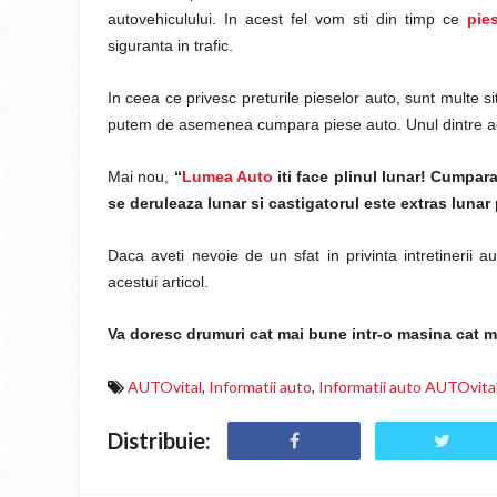
autovehiculului. In acest fel vom sti din timp ce
pie
siguranta in trafic.
In ceea ce privesc preturile pieselor auto, sunt multe si
putem de asemenea cumpara piese auto. Unul dintre 
Mai nou,
“
Lumea Auto
iti face plinul lunar! Cumpar
se deruleaza lunar si castigatorul este extras lunar 
Daca aveti nevoie de un sfat in privinta intretinerii a
acestui articol.
Va doresc drumuri cat mai bune intr-o masina cat ma
AUTOvital
,
Informatii auto
,
Informatii auto AUTOvita
Distribuie: