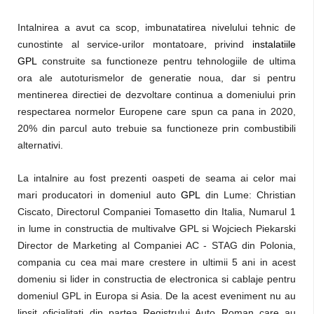
Intalnirea a avut ca scop, imbunatatirea nivelului tehnic de
cunostinte al service-urilor montatoare, privind
instalatiile
GPL
construite sa functioneze pentru tehnologiile de ultima
ora ale autoturismelor de generatie noua, dar si pentru
mentinerea directiei de dezvoltare continua a domeniului prin
respectarea normelor Europene care spun ca pana in 2020,
20% din parcul auto trebuie sa functioneze prin combustibili
alternativi.
La intalnire au fost prezenti oaspeti de seama ai celor mai
mari producatori in domeniul auto
GPL
din Lume: Christian
Ciscato, Directorul Companiei Tomasetto din Italia, Numarul 1
in lume in constructia de multivalve GPL si Wojciech Piekarski
Director de Marketing al Companiei AC - STAG din Polonia,
compania cu cea mai mare crestere in ultimii 5 ani in acest
domeniu si lider in constructia de electronica si cablaje pentru
domeniul GPL in Europa si Asia. De la acest eveniment nu au
lipsit oficialitati din partea Registrului Auto Roman care au