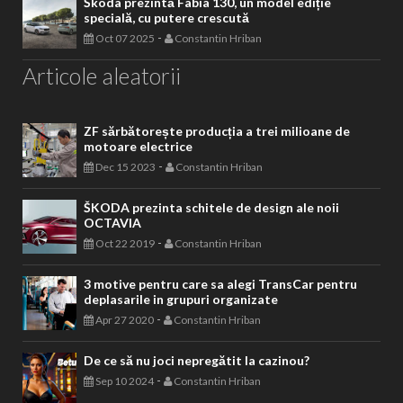
Škoda prezintă Fabia 130, un model ediție
specială, cu putere crescută
-
Oct 07 2025
Constantin Hriban
Articole aleatorii
ZF sărbătorește producția a trei milioane de
motoare electrice
-
Dec 15 2023
Constantin Hriban
ŠKODA prezinta schitele de design ale noii
OCTAVIA
-
Oct 22 2019
Constantin Hriban
3 motive pentru care sa alegi TransCar pentru
deplasarile in grupuri organizate
-
Apr 27 2020
Constantin Hriban
De ce să nu joci nepregătit la cazinou?
-
Sep 10 2024
Constantin Hriban