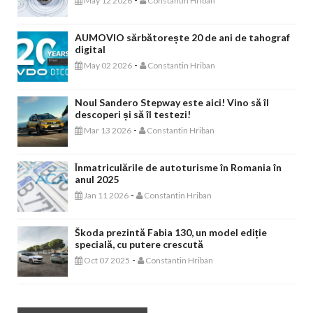
May 12 2026
Constantin Hriban
AUMOVIO sărbătorește 20 de ani de tahograf
digital
-
May 02 2026
Constantin Hriban
Noul Sandero Stepway este aici! Vino să îl
descoperi și să îl testezi!
-
Mar 13 2026
Constantin Hriban
Înmatriculările de autoturisme în Romania în
anul 2025
-
Jan 11 2026
Constantin Hriban
Škoda prezintă Fabia 130, un model ediție
specială, cu putere crescută
-
Oct 07 2025
Constantin Hriban