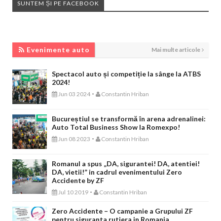
SUNTEM ȘI PE FACEBOOK
EVENIMENTE AUTO
Evenimente auto
Mai multe articole
Spectacol auto și competiție la sânge la ATBS
2024!
-
Jun 03 2024
Constantin Hriban
Bucureștiul se transformă în arena adrenalinei:
Auto Total Business Show la Romexpo!
-
Jun 08 2023
Constantin Hriban
Romanul a spus „DA, sigurantei! DA, atentiei!
DA, vietii!” in cadrul evenimentului Zero
Accidente by ZF
-
Jul 10 2019
Constantin Hriban
Zero Accidente – O campanie a Grupului ZF
pentru siguranta rutiera in Romania