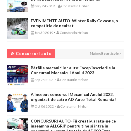
-
May 24 2019
Constantin Hriban
EVENIMENTE AUTO-Winter Rally Covasna, o
competitie de neuitat
-
Jan 30 2019
Constantin Hriban
CONCURSURI AUTO
Concursuri auto
Mai multe articole
Bătălia mecanicilor auto: încep înscrierile la
Concursul Mecanicul Anului 2023!
-
Sep 25 2023
Constantin Hriban
A inceput concursul Mecanicul Anului 2022,
organizat de catre AD Auto Total Romania!
-
Oct 06 2022
Constantin Hriban
CONCURSURI AUTO-Fii creativ, arata-ne ce
inseamna ALLGRIP pentru tine si intra in
concursul cu premii totale de 15.000 Euro