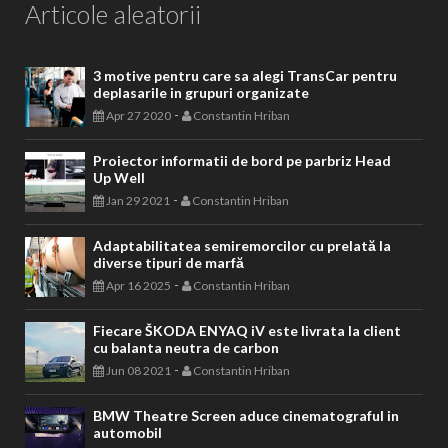
Articole aleatorii
3 motive pentru care sa alegi TransCar pentru
deplasarile in grupuri organizate
-
Apr 27 2020
Constantin Hriban
Proiector informatii de bord pe parbriz Head
Up Well
-
Jan 29 2021
Constantin Hriban
Adaptabilitatea semiremorcilor cu prelată la
diverse tipuri de marfă
-
Apr 16 2025
Constantin Hriban
Fiecare ŠKODA ENYAQ iV este livrata la client
cu balanta neutra de carbon
-
Jun 08 2021
Constantin Hriban
BMW Theatre Screen aduce cinematograful in
automobil