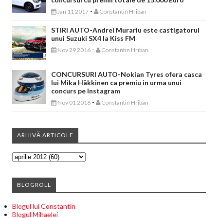
-
Jan 11 2017
Constantin Hriban
STIRI AUTO-Andrei Murariu este castigatorul
unui Suzuki SX4 la Kiss FM
-
Nov 29 2016
Constantin Hriban
CONCURSURI AUTO-Nokian Tyres ofera casca
lui Mika Häkkinen ca premiu in urma unui
concurs pe Instagram
-
Nov 01 2016
Constantin Hriban
ARHIVĂ ARTICOLE
BLOGROLL
Blogul lui Constantin
Blogul Mihaelei