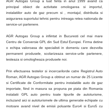
AGR Autogas Group a luat fiinta in anul 1999 avand ca
principal obiect de activitate omologarea si importul,
instalatiilor auto de gaz precum si , montajul, distributia si
asigurarea suportului tehnic pentru intreaga retea nationala de
service-uri partenere.
AGR Autogas Group a infiintat in Bucuresti cel mai mare
Centru de Conversie GPL din Sud Estul Europei. Firma detine
o echipa valoroasa de specialisti in domeniu care dezvolta
permanent produsele, scolarizeaza service-urile partenere,
testeaza si omologheaza produsele noi.
Prin efectuarea testelor si incercarilorde catre Registrul Auto
Roman, AGR Autogas Group a obtinut un numar de 25 Licente
si Certificate de Conformitate pentru instalatiile auto de gaz
importate, fiind in masura sa propuna pe piata din Romania
instalatii GPL auto pentru toate tipurile de autoturisme,
incluzand aici si autoturismele de ultima generatie echipate cu
motoare avand nivel de emisii poluante Euro4 si Euro5 cu