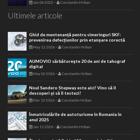
-
Jan 06 2022
Constantin Hriban
Ultimele articole
Ghid de mentenanță pentru simeringuri SKF:
prevenirea defecțiunilor prin etanșare corectă
-
May 12 2026
Constantin Hriban
AUMOVIO sărbătorește 20 de ani de tahograf
digital
-
May 02 2026
Constantin Hriban
Noul Sandero Stepway este aici! Vino să îl
descoperi și să îl testezi!
-
Mar 13 2026
Constantin Hriban
Înmatriculările de autoturisme în Romania în
anul 2025
-
Jan 11 2026
Constantin Hriban