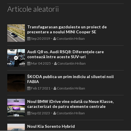
Articole aleatorii
Transfagarasan gazduieste un proiect de
prezentare a noului MINI Cooper SE
-
Sep 20 2019
Constantin Hriban
Audi Q8 vs. Audi RSQ8: Diferențele care
contează între aceste SUV-uri
-
Mar 04 2025
Constantin Hriban
ŠKODA publica un prim indiciu al siluetei noii
FABIA
-
Feb 17 2021
Constantin Hriban
Noul BMW iDrive vine odată cu Neue Klasse,
caracterizat de patru elemente centrale
-
Sep 02 2023
Constantin Hriban
Noul Kia Sorento Hybrid