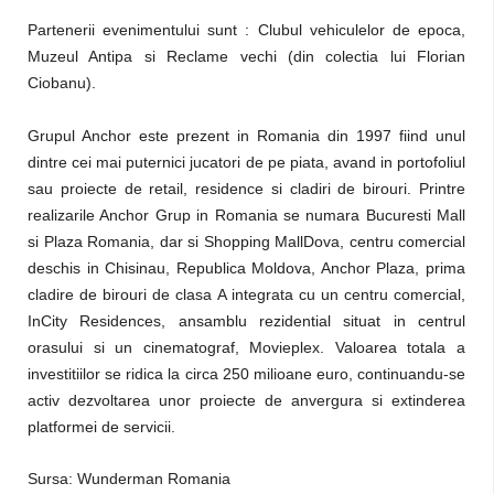
Partenerii evenimentului sunt : Clubul vehiculelor de epoca,
Muzeul Antipa si Reclame vechi (din colectia lui Florian
Ciobanu).
Grupul Anchor este prezent in Romania din 1997 fiind unul
dintre cei mai puternici jucatori de pe piata, avand in portofoliul
sau proiecte de retail, residence si cladiri de birouri. Printre
realizarile Anchor Grup in Romania se numara Bucuresti Mall
si Plaza Romania, dar si Shopping MallDova, centru comercial
deschis in Chisinau, Republica Moldova, Anchor Plaza, prima
cladire de birouri de clasa A integrata cu un centru comercial,
InCity Residences, ansamblu rezidential situat in centrul
orasului si un cinematograf, Movieplex. Valoarea totala a
investitiilor se ridica la circa 250 milioane euro, continuandu-se
activ dezvoltarea unor proiecte de anvergura si extinderea
platformei de servicii.
Sursa: Wunderman Romania