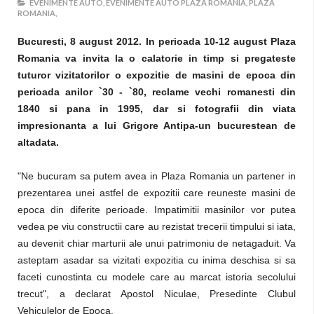
EVENIMENTE AUTO,
EVENIMENTE AUTO PLAZA ROMANIA,
PLAZA
ROMANIA,
Bucuresti, 8 august 2012. In perioada 10-12 august Plaza
Romania va invita la o calatorie in timp si pregateste
tuturor vizitatorilor o expozitie de masini de epoca din
perioada anilor `30 - `80, reclame vechi romanesti din
1840 si pana in 1995, dar si fotografii din viata
impresionanta a lui Grigore Antipa-un bucurestean de
altadata.
"Ne bucuram sa putem avea in Plaza Romania un partener in
prezentarea unei astfel de expozitii care reuneste masini de
epoca din diferite perioade. Impatimitii masinilor vor putea
vedea pe viu constructii care au rezistat trecerii timpului si iata,
au devenit chiar marturii ale unui patrimoniu de netagaduit. Va
asteptam asadar sa vizitati expozitia cu inima deschisa si sa
faceti cunostinta cu modele care au marcat istoria secolului
trecut", a declarat Apostol Niculae, Presedinte Clubul
Vehiculelor de Epoca.