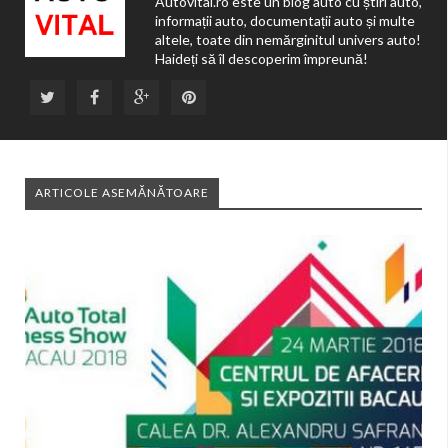
Autovital.ro este un blog auto cu știri auto,
informații auto, documentații auto și multe
altele, toate din nemărginitul univers auto!
Haideți să îl descoperim împreună!
ARTICOLE ASEMĂNĂTOARE