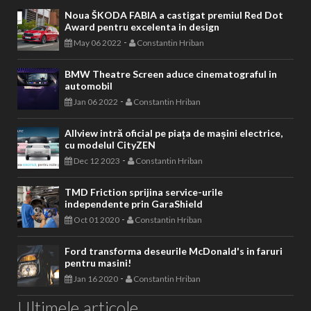
Noua ŠKODA FABIA a castigat premiul Red Dot
Award pentru excelenta in design
-
May 06 2022
Constantin Hriban
BMW Theatre Screen aduce cinematograful in
automobil
-
Jan 06 2022
Constantin Hriban
Allview intră oficial pe piața de mașini electrice,
cu modelul CityZEN
-
Dec 12 2023
Constantin Hriban
TMD Friction sprijina service-urile
independente prin GaraShield
-
Oct 01 2020
Constantin Hriban
Ford transforma deseurile McDonald's in faruri
pentru masini!
-
Jan 16 2020
Constantin Hriban
Ultimele articole