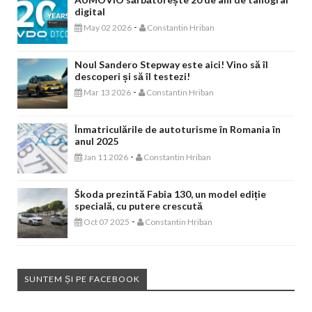
digital
-
May 02 2026
Constantin Hriban
Noul Sandero Stepway este aici! Vino să îl
descoperi și să îl testezi!
-
Mar 13 2026
Constantin Hriban
Înmatriculările de autoturisme în Romania în
anul 2025
-
Jan 11 2026
Constantin Hriban
Škoda prezintă Fabia 130, un model ediție
specială, cu putere crescută
-
Oct 07 2025
Constantin Hriban
SUNTEM ȘI PE FACEBOOK