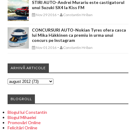
STIRI AUTO-Andrei Murariu este castigatorul
unui Suzuki SX4 la Kiss FM
-
Nov 29 2016
Constantin Hriban
CONCURSURI AUTO-Nokian Tyres ofera casca
lui Mika Häkkinen ca premiu in urma unui
concurs pe Instagram
-
Nov 01 2016
Constantin Hriban
ARHIVĂ ARTICOLE
BLOGROLL
Blogul lui Constantin
Blogul Mihaelei
Promovări Online
Felicitări Online