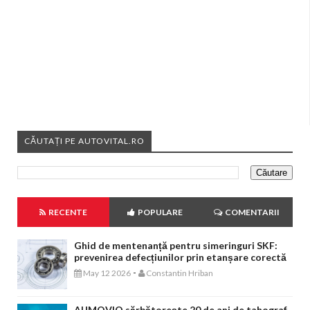
CĂUTAȚI PE AUTOVITAL.RO
RECENTE
POPULARE
COMENTARII
Ghid de mentenanță pentru simeringuri SKF:
prevenirea defecțiunilor prin etanșare corectă
-
May 12 2026
Constantin Hriban
AUMOVIO sărbătorește 20 de ani de tahograf