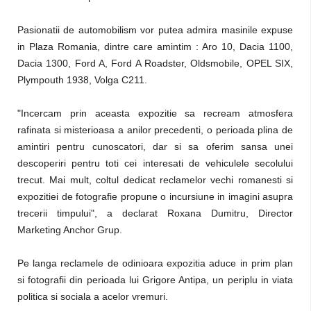
Pasionatii de automobilism vor putea admira masinile expuse
in Plaza Romania, dintre care amintim : Aro 10, Dacia 1100,
Dacia 1300, Ford A, Ford A Roadster, Oldsmobile, OPEL SIX,
Plympouth 1938, Volga C211.
"Incercam prin aceasta expozitie sa recream atmosfera
rafinata si misterioasa a anilor precedenti, o perioada plina de
amintiri pentru cunoscatori, dar si sa oferim sansa unei
descoperiri pentru toti cei interesati de vehiculele secolului
trecut. Mai mult, coltul dedicat reclamelor vechi romanesti si
expozitiei de fotografie propune o incursiune in imagini asupra
trecerii timpului", a declarat Roxana Dumitru, Director
Marketing Anchor Grup.
Pe langa reclamele de odinioara expozitia aduce in prim plan
si fotografii din perioada lui Grigore Antipa, un periplu in viata
politica si sociala a acelor vremuri.