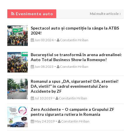
EVENIMENTE AUTO
Evenimente auto
Mai multe articole
Spectacol auto și competiție la sânge la ATBS
2024!
-
Jun 03 2024
Constantin Hriban
Bucureștiul se transformă în arena adrenalinei:
Auto Total Business Show la Romexpo!
-
Jun 08 2023
Constantin Hriban
Romanul a spus „DA, sigurantei! DA, atentiei!
DA, vietii!” in cadrul evenimentului Zero
Accidente by ZF
-
Jul 10 2019
Constantin Hriban
Zero Accidente – O campanie a Grupului ZF
pentru siguranta rutiera in Romania
-
May 24 2019
Constantin Hriban