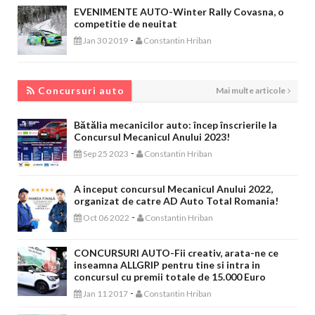
EVENIMENTE AUTO-Winter Rally Covasna, o
competitie de neuitat
-
Jan 30 2019
Constantin Hriban
CONCURSURI AUTO
Concursuri auto
Mai multe articole
Bătălia mecanicilor auto: încep înscrierile la
Concursul Mecanicul Anului 2023!
-
Sep 25 2023
Constantin Hriban
A inceput concursul Mecanicul Anului 2022,
organizat de catre AD Auto Total Romania!
-
Oct 06 2022
Constantin Hriban
CONCURSURI AUTO-Fii creativ, arata-ne ce
inseamna ALLGRIP pentru tine si intra in
concursul cu premii totale de 15.000 Euro
-
Jan 11 2017
Constantin Hriban