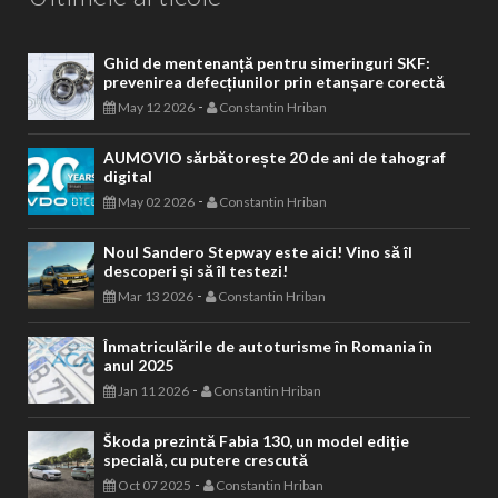
Ghid de mentenanță pentru simeringuri SKF:
prevenirea defecțiunilor prin etanșare corectă
-
May 12 2026
Constantin Hriban
AUMOVIO sărbătorește 20 de ani de tahograf
digital
-
May 02 2026
Constantin Hriban
Noul Sandero Stepway este aici! Vino să îl
descoperi și să îl testezi!
-
Mar 13 2026
Constantin Hriban
Înmatriculările de autoturisme în Romania în
anul 2025
-
Jan 11 2026
Constantin Hriban
Škoda prezintă Fabia 130, un model ediție
specială, cu putere crescută
-
Oct 07 2025
Constantin Hriban