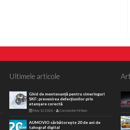
Ultimele articole
Art
Ghid de mentenanță pentru simeringuri
SKF: prevenirea defecțiunilor prin
etanșare corectă
-
May 12 2026
Constantin Hriban
AUMOVIO sărbătorește 20 de ani de
tahograf digital