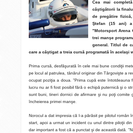
Cea mai completă 
câştigătorii la fina
de pregătire fizic
Ştefan (15 ani) a
"Motorsport Arena 
trei manşe programat
general. Titlul de 
care a câştigat a treia cursă programată în acelaş
Prima cursă, desfăşurată în cele mai bune condiţii met
pe locul al patrulea, tânărul originar din Târgovişte a re
ocupat poziţia a doua. "Prima cupă este întotdeauna f
lucru nu ar fi fost posibil fără o echipă puternică şi o 
sunt buni, tineri dornici de afirmare şi nu poţi comite
încheierea primei manşe.
Norocul a dat impresia că l-a părăsit pe pilotul român î
start, apoi a urmat un incident cu unul dintre piloţii 
dar important a fost că a punctat şi de această dată. "