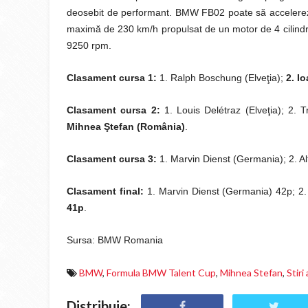
deosebit de performant. BMW FB02 poate să accelereze
maximă de 230 km/h propulsat de un motor de 4 cilindri 
9250 rpm.
Clasament cursa 1:
1. Ralph Boschung (Elveţia);
2. I
Clasament cursa 2:
1. Louis Delétraz (Elveţia); 2. T
Mihnea Ştefan (România)
.
Clasament cursa 3:
1. Marvin Dienst (Germania); 2. Al
Clasament final:
1. Marvin Dienst (Germania) 42p; 2. 
41p
.
Sursa: BMW Romania
BMW
,
Formula BMW Talent Cup
,
Mihnea Stefan
,
Stiri
Distribuie: