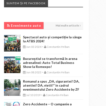
SUNTEM ȘI PE FACEBOOK
EVENIMENTE AUTO
Evenimente auto
Mai multe articole
Spectacol auto și competiție la sânge
la ATBS 2024!
-
Jun 03 2024
Constantin Hriban
Bucureștiul se transformă în arena
adrenalinei: Auto Total Business
Show la Romexpo!
-
Jun 08 2023
Constantin Hriban
Romanul a spus „DA, sigurantei! DA,
atentiei! DA, vietii!” in cadrul
evenimentului Zero Accidente by ZF
-
Jul 10 2019
Constantin Hriban
Zero Accidente – O campanie a