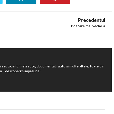
Precedentul
e
Postare mai veche
ri auto, informații auto, documentații auto și multe altele, toate din
să îl descoperim împreună!