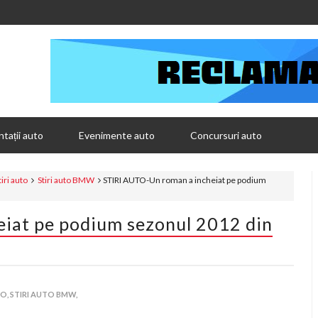
tații auto
Evenimente auto
Concursuri auto
tiri auto
Stiri auto BMW
STIRI AUTO-Un roman a incheiat pe podium
iat pe podium sezonul 2012 din
TO,
STIRI AUTO BMW,