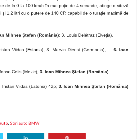
 de la 0 la 100 km/h în mai puţin de 4 secunde, atinge o viteză
şi 1,2 litri cu o putere de 140 CP, capabil de o turaţie maximă de
oan Mihnea Ştefan (România)
; 3. Louis Delétraz (Elveţia).
ristan Viidas (Estonia); 3. Marvin Dienst (Germania); ...
6. Ioan
fonso Celis (Mexic);
3. Ioan Mihnea Ştefan (România)
.
Tristan Viidas (Estonia) 42p;
3. Ioan Mihnea Ştefan (România)
 auto
,
Stiri auto BMW