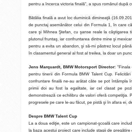
pentru a încerca victoria finală", a spus românul după 
Bătălia finală a avut loc duminică dimineaţă (16.09.201
de punctaj asemănător celui din Formula 1, în care câşt
care şi Mihnea Ştefan, cu şanse reale la câştigarea 
plutonul fruntaş, iar confruntarea dintre mine şi mexica
pentru a evita un abandon, şi să-mi păstrez locul până 
în clasamentul general al fost al treilea, la doar un pun
Jens Marquardt, BMW Motorsport Director:
"Finala
pentru tinerii din Formula BMW Talent Cup. Felicitări 
confruntare finală ne-au arătat câte se pot întâmpla în
primii doi au fost la egalitate, iar cel clasat pe po
demonstrează ce echilibru de valori oferă competiţia. Pe
progresele pe care le-au făcut, pe pistă şi în afara ei,
Despre BMW Talent Cup
La a doua ediţie, este un campionat-şcoală care incl
la baza acestui proiect care include stagii de pregăt