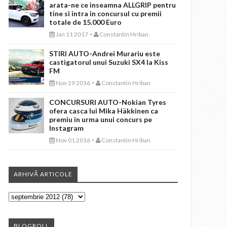
arata-ne ce inseamna ALLGRIP pentru
tine si intra in concursul cu premii
totale de 15.000 Euro
-
Jan 11 2017
Constantin Hriban
STIRI AUTO-Andrei Murariu este
castigatorul unui Suzuki SX4 la Kiss
FM
-
Nov 29 2016
Constantin Hriban
CONCURSURI AUTO-Nokian Tyres
ofera casca lui Mika Häkkinen ca
premiu in urma unui concurs pe
Instagram
-
Nov 01 2016
Constantin Hriban
ARHIVĂ ARTICOLE
BLOGROLL