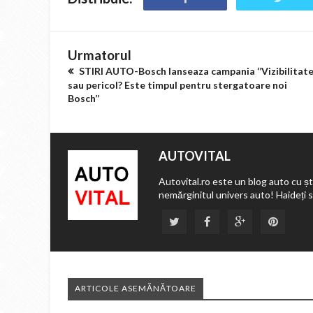
Urmatorul
STIRI AUTO-Bosch lanseaza campania ‘’Vizibilitat
sau pericol? Este timpul pentru stergatoare noi
Bosch’’
AUTOVITAL
Autovital.ro este un blog auto cu ști
nemărginitul univers auto! Haideți 
ARTICOLE ASEMĂNĂTOARE