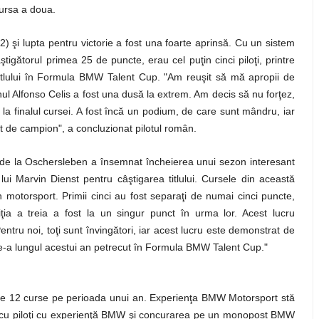
cursa a doua.
2) şi lupta pentru victorie a fost una foarte aprinsă. Cu un sistem
igătorul primea 25 de puncte, erau cel puţin cinci piloţi, printre
titlului în Formula BMW Talent Cup. "Am reuşit să mă apropii de
nul Alfonso Celis a fost una dusă la extrem. Am decis să nu forţez,
la finalul cursei. A fost încă un podium, de care sunt mândru, iar
ct de campion", a concluzionat pilotul român.
 de la Oschersleben a însemnat încheierea unui sezon interesant
lui Marvin Dienst pentru câştigarea titlului. Cursele din această
 motorsport. Primii cinci au fost separaţi de numai cinci puncte,
ziţia a treia a fost la un singur punct în urma lor. Acest lucru
ntru noi, toţi sunt învingători, iar acest lucru este demonstrat de
 de-a lungul acestui an petrecut în Formula BMW Talent Cup."
ude 12 curse pe perioada unui an. Experienţa BMW Motorsport stă
ire cu piloţi cu experienţă BMW şi concurarea pe un monopost BMW