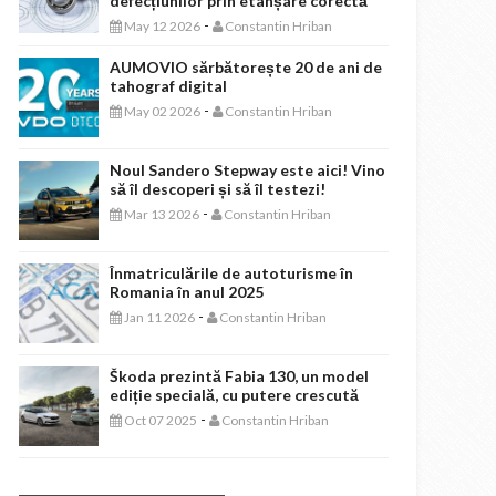
defecțiunilor prin etanșare corectă
-
May 12 2026
Constantin Hriban
AUMOVIO sărbătorește 20 de ani de
tahograf digital
-
May 02 2026
Constantin Hriban
Noul Sandero Stepway este aici! Vino
să îl descoperi și să îl testezi!
-
Mar 13 2026
Constantin Hriban
Înmatriculările de autoturisme în
Romania în anul 2025
-
Jan 11 2026
Constantin Hriban
Škoda prezintă Fabia 130, un model
ediție specială, cu putere crescută
-
Oct 07 2025
Constantin Hriban