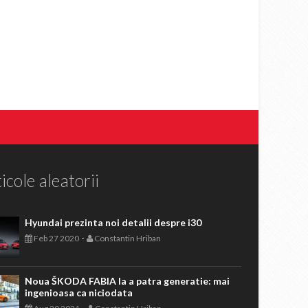
icole aleatorii
Hyundai prezinta noi detalii despre i30
-
Feb 27 2020
Constantin Hriban
Noua ŠKODA FABIA la a patra generatie: mai
ingenioasa ca niciodata
-