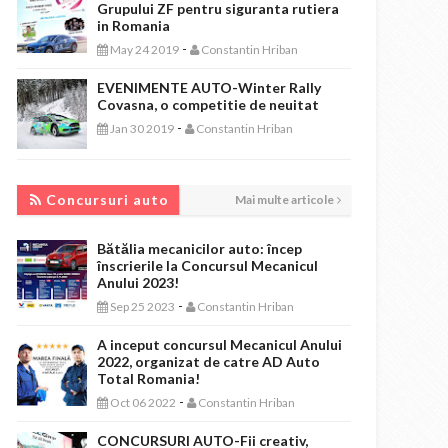
Grupului ZF pentru siguranta rutiera
in Romania
-
May 24 2019
Constantin Hriban
EVENIMENTE AUTO-Winter Rally
Covasna, o competitie de neuitat
-
Jan 30 2019
Constantin Hriban
CONCURSURI AUTO
Concursuri auto
Mai multe articole
Bătălia mecanicilor auto: încep
înscrierile la Concursul Mecanicul
Anului 2023!
-
Sep 25 2023
Constantin Hriban
A inceput concursul Mecanicul Anului
2022, organizat de catre AD Auto
Total Romania!
-
Oct 06 2022
Constantin Hriban
CONCURSURI AUTO-Fii creativ,