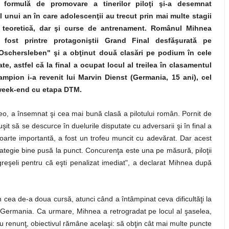
formulă de promovare a tinerilor piloţi şi-a desemnat
lul unui an în care adolescenţii au trecut prin mai multe stagii
ă, teoretică, dar şi curse de antrenament. Românul Mihnea
 fost printre protagoniştii Grand Final desfăşurată pe
Oschersleben" şi a obţinut două clasări pe podium în cele
e, astfel că la final a ocupat locul al treilea în clasamentul
campion i-a revenit lui Marvin Dienst (Germania, 15 ani), cel
i week-end cu etapa DTM.
eo, a însemnat şi cea mai bună clasă a pilotului român. Pornit de
uşit să se descurce în duelurile disputate cu adversarii şi în final a
oarte importantă, a fost un trofeu muncit cu adevărat. Dar acest
strategie bine pusă la punct. Concurenţa este una pe măsură, piloţii
 greşeli pentru că eşti penalizat imediat", a declarat Mihnea după
n cea de-a doua cursă, atunci când a întâmpinat ceva dificultăţi la
din Germania. Ca urmare, Mihnea a retrogradat pe locul al şaselea,
Nu renunţ, obiectivul rămâne acelaşi: să obţin cât mai multe puncte