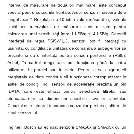
interval de măsurare de două ori mai mare, este conceput
special pentru coliziunile frontale. Ambii senzori măsoară de-a
lungul axei Y. Rezoluţia de 10 biţi a valorii măsurate şi valorile
limită ale intervalului de măsurare sunt utilizate pentru
calcularea unei sensibilităţi între 1 LSB/g şi 4 LSB/g. Datorită
interfeţei de reţea PSI5-V.1.3, senzorii pot fi integraţi cu
uşurinţă, cu condiţia ca unitatea de comandă a airbag-urilor să
prezinte şi ea o interfaţă pentru senzori periferici 5 (PSI5).
Astfel, în cadrul magistralei pot funcţiona până la patru
utilizatori, în paralel sau în serie. Pentru a se asigura că
magistrala de date continuă să funcţioneze corespunzător în
astfel de condiţii, noii senzori de acceleraţie prezintă un pin
IDATA, care este utilizat pentru selectarea filtrelor sau
atenuatoarelor cu dimensiuni specifice nevoilor clientului.
Circuitul este integrat în carcasa senzorilor periferici, alături de
cipul senzorului.
Inginerii Bosch au echipat senzorii SMA58x şi SMA59x cu un