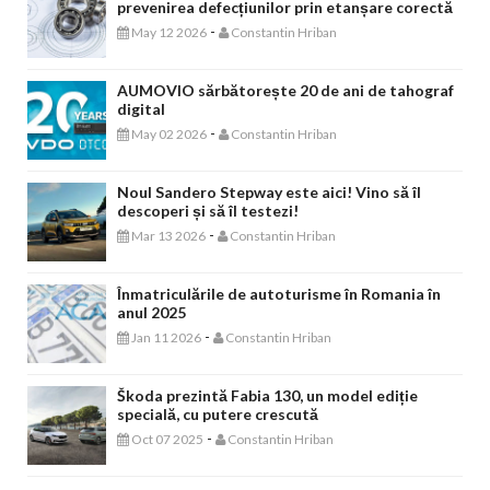
prevenirea defecțiunilor prin etanșare corectă
-
May 12 2026
Constantin Hriban
AUMOVIO sărbătorește 20 de ani de tahograf
digital
-
May 02 2026
Constantin Hriban
Noul Sandero Stepway este aici! Vino să îl
descoperi și să îl testezi!
-
Mar 13 2026
Constantin Hriban
Înmatriculările de autoturisme în Romania în
anul 2025
-
Jan 11 2026
Constantin Hriban
Škoda prezintă Fabia 130, un model ediție
specială, cu putere crescută
-
Oct 07 2025
Constantin Hriban