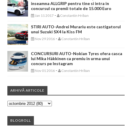
inseamna ALLGRIP pentru tine si intra in
concursul cu premii totale de 15.000 Euro
-
Jan 11 2017
Constantin Hriban
STIRI AUTO-Andrei Murariu este castigatorul
unui Suzuki SX4 la Kiss FM
-
Nov 29 2016
Constantin Hriban
CONCURSURI AUTO-Nokian Tyres ofera casca
lui Mika Häkkinen ca premiu in urma unui
concurs pe Instagram
-
Nov 01 2016
Constantin Hriban
ARHIVĂ ARTICOLE
BLOGROLL