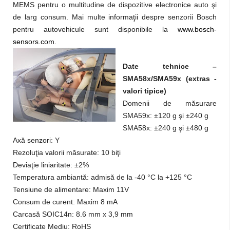
MEMS pentru o multitudine de dispozitive electronice auto şi
de larg consum. Mai multe informaţii despre senzorii Bosch
pentru autovehicule sunt disponibile la
www.bosch-
sensors.com
.
Date tehnice –
SMA58x/SMA59x (extras -
valori tipice)
Domenii de măsurare
SMA59x: ±120 g şi ±240 g
SMA58x: ±240 g şi ±480 g
Axă senzori: Y
Rezoluţia valorii măsurate: 10 biţi
Deviaţie liniaritate: ±2%
Temperatura ambiantă: admisă de la -40 °C la +125 °C
Tensiune de alimentare: Maxim 11V
Consum de curent: Maxim 8 mA
Carcasă SOIC14n: 8.6 mm x 3,9 mm
Certificate Mediu: RoHS