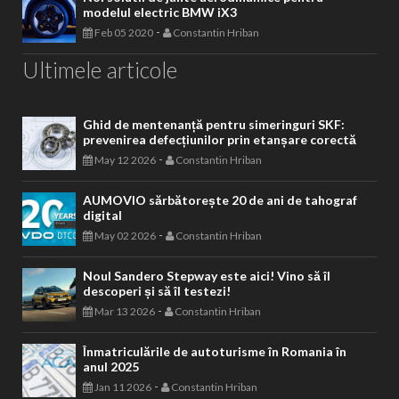
modelul electric BMW iX3
-
Feb 05 2020
Constantin Hriban
Ultimele articole
Ghid de mentenanță pentru simeringuri SKF:
prevenirea defecțiunilor prin etanșare corectă
-
May 12 2026
Constantin Hriban
AUMOVIO sărbătorește 20 de ani de tahograf
digital
-
May 02 2026
Constantin Hriban
Noul Sandero Stepway este aici! Vino să îl
descoperi și să îl testezi!
-
Mar 13 2026
Constantin Hriban
Înmatriculările de autoturisme în Romania în
anul 2025
-
Jan 11 2026
Constantin Hriban