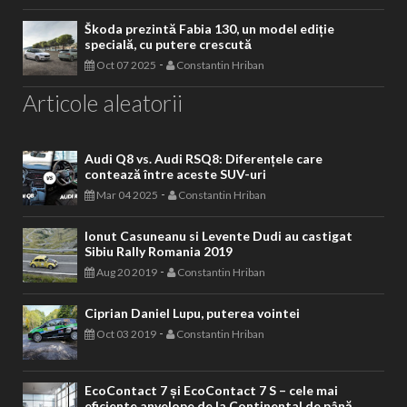
Škoda prezintă Fabia 130, un model ediție
specială, cu putere crescută
-
Oct 07 2025
Constantin Hriban
Articole aleatorii
Audi Q8 vs. Audi RSQ8: Diferențele care
contează între aceste SUV-uri
-
Mar 04 2025
Constantin Hriban
Ionut Casuneanu si Levente Dudi au castigat
Sibiu Rally Romania 2019
-
Aug 20 2019
Constantin Hriban
Ciprian Daniel Lupu, puterea vointei
-
Oct 03 2019
Constantin Hriban
EcoContact 7 și EcoContact 7 S – cele mai
eficiente anvelope de la Continental de până