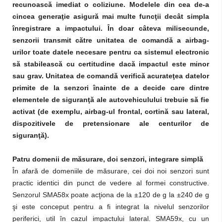
recunoască imediat o coliziune. Modelele din cea de-a
cincea generaţie asigură mai multe funcţii decât simpla
înregistrare a impactului. În doar câteva milisecunde,
senzorii transmit către unitatea de comandă a airbag-
urilor toate datele necesare pentru ca sistemul electronic
să stabilească cu certitudine dacă impactul este minor
sau grav. Unitatea de comandă verifică acurateţea datelor
primite de la senzori înainte de a decide care dintre
elementele de siguranţă ale autovehiculului trebuie să fie
activat (de exemplu, airbag-ul frontal, cortină sau lateral,
dispozitivele de pretensionare ale centurilor de
siguranţă).
Patru domenii de măsurare, doi senzori, integrare simplă
În afară de domeniile de măsurare, cei doi noi senzori sunt
practic identici din punct de vedere al formei constructive.
Senzorul SMA58x poate acţiona de la ±120 de g la ±240 de g
şi este conceput pentru a fi integrat la nivelul senzorilor
periferici, util în cazul impactului lateral. SMA59x, cu un