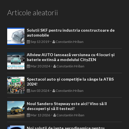
Articole aleatorii
Solutii SKF pentru industria constructoare de
automobile
-
Sep 13 2019
Constantin Hriban
Allview AUTO lansează versiunea cu 4 locuri și
baterie extinsă a modelului CityZEN
-
Mar 20 2024
Constantin Hriban
Spectacol auto și competiție la sânge la ATBS
2024!
-
Jun 03 2024
Constantin Hriban
Noul Sandero Stepway este aici! Vino să îl
descoperi și să îl testezi!
-
Mar 13 2026
Constantin Hriban
Noi solutii de jante aerodinamice pentru