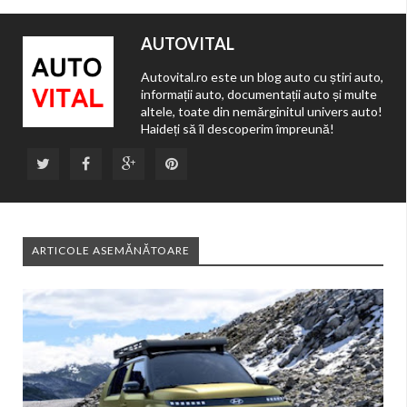
AUTOVITAL
Autovital.ro este un blog auto cu știri auto,
informații auto, documentații auto și multe
altele, toate din nemărginitul univers auto!
Haideți să îl descoperim împreună!
ARTICOLE ASEMĂNĂTOARE