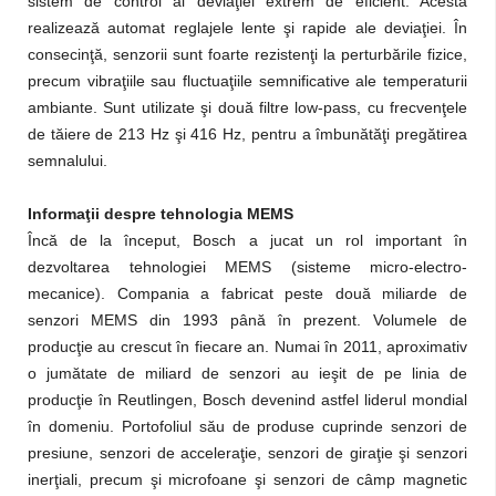
sistem de control al deviaţiei extrem de eficient. Acesta
realizează automat reglajele lente şi rapide ale deviaţiei. În
consecinţă, senzorii sunt foarte rezistenţi la perturbările fizice,
precum vibraţiile sau fluctuaţiile semnificative ale temperaturii
ambiante. Sunt utilizate şi două filtre low-pass, cu frecvenţele
de tăiere de 213 Hz şi 416 Hz, pentru a îmbunătăţi pregătirea
semnalului.
Informaţii despre tehnologia MEMS
Încă de la început, Bosch a jucat un rol important în
dezvoltarea tehnologiei MEMS (sisteme micro-electro-
mecanice). Compania a fabricat peste două miliarde de
senzori MEMS din 1993 până în prezent. Volumele de
producţie au crescut în fiecare an. Numai în 2011, aproximativ
o jumătate de miliard de senzori au ieşit de pe linia de
producţie în Reutlingen, Bosch devenind astfel liderul mondial
în domeniu. Portofoliul său de produse cuprinde senzori de
presiune, senzori de acceleraţie, senzori de giraţie şi senzori
inerţiali, precum şi microfoane şi senzori de câmp magnetic