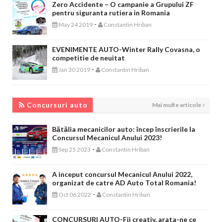
Zero Accidente – O campanie a Grupului ZF
pentru siguranta rutiera in Romania
-
May 24 2019
Constantin Hriban
EVENIMENTE AUTO-Winter Rally Covasna, o
competitie de neuitat
-
Jan 30 2019
Constantin Hriban
CONCURSURI AUTO
Concursuri auto
Mai multe articole
Bătălia mecanicilor auto: încep înscrierile la
Concursul Mecanicul Anului 2023!
-
Sep 25 2023
Constantin Hriban
A inceput concursul Mecanicul Anului 2022,
organizat de catre AD Auto Total Romania!
-
Oct 06 2022
Constantin Hriban
CONCURSURI AUTO-Fii creativ, arata-ne ce