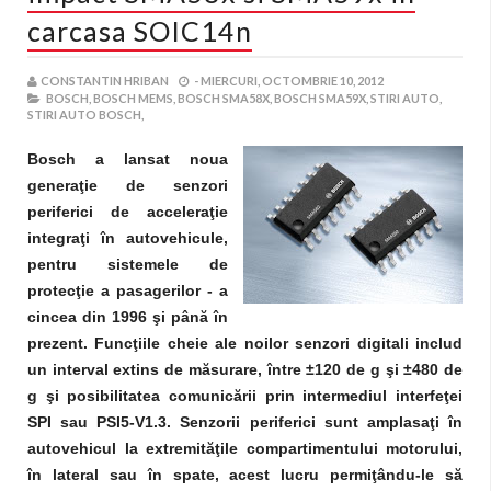
carcasa SOIC14n
CONSTANTIN HRIBAN
-
MIERCURI, OCTOMBRIE 10, 2012
BOSCH,
BOSCH MEMS,
BOSCH SMA58X,
BOSCH SMA59X,
STIRI AUTO,
STIRI AUTO BOSCH,
Bosch a lansat noua
generaţie de senzori
periferici de acceleraţie
integraţi în autovehicule,
pentru sistemele de
protecţie a pasagerilor - a
cincea din 1996 şi până în
prezent. Funcţiile cheie ale noilor senzori digitali includ
un interval extins de măsurare, între ±120 de g şi ±480 de
g şi posibilitatea comunicării prin intermediul interfeţei
SPI sau PSI5-V1.3. Senzorii periferici sunt amplasaţi în
autovehicul la extremităţile compartimentului motorului,
în lateral sau în spate, acest lucru permiţându-le să