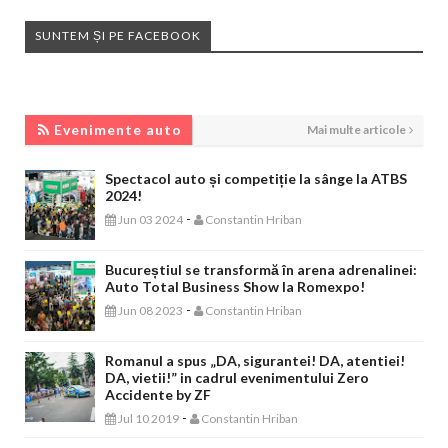
SUNTEM ȘI PE FACEBOOK
EVENIMENTE AUTO
Evenimente auto
Mai multe articole
Spectacol auto și competiție la sânge la ATBS
2024!
-
Jun 03 2024
Constantin Hriban
Bucureștiul se transformă în arena adrenalinei:
Auto Total Business Show la Romexpo!
-
Jun 08 2023
Constantin Hriban
Romanul a spus „DA, sigurantei! DA, atentiei!
DA, vietii!” in cadrul evenimentului Zero
Accidente by ZF
-
Jul 10 2019
Constantin Hriban