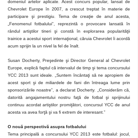
domeniul artelor aplicate.
Acest concurs popular, lansat de
Chevrolet Europe în 2007, a crescut treptat în materie de
participare şi prestigiu. Tema de creaţie de anul acesta,
„Fenomenul fotbalului”, reprezintă o provocare lansată în
rândul artiştilor tineri şi constă în explorarea popularităţii
trainice a acestui sport internaţional, căruia Chevrolet îi acordă
acum sprijin la un nivel la fel de înalt.
Susan Docherty, Preşedinte şi Director General al Chevrolet
Europe, explică faptul că intervalul de timp şi tema concursului
YCC 2013 sunt ideale. „Suntem încântaţi să ne apropiem de
acest sport şi de miliardele de fani din întreaga lume prin
sponsorizările noastre”, a declarat Docherty. „Considerăm că,
datorită angajamentului nostru faţă de fotbal şi sprijinului
continuu acordat artiştilor promiţători, concursul YCC de anul
acesta va avea forţă şi va fi extrem de interesant.”
O nouă perspectivă asupra fotbalului
Tema principală a concursului YCC 2013 este fotbalul: jocul,