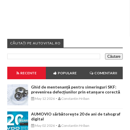
CĂUTAȚI PE AUTOVITAL.RO
RECENTE
POPULARE
COMENTARII
Ghid de mentenanță pentru simeringuri SKF:
prevenirea defecțiunilor prin etanșare corectă
-
May 12 2026
Constantin Hriban
AUMOVIO sărbătorește 20 de ani de tahograf
digital
-
May 02 2026
Constantin Hriban