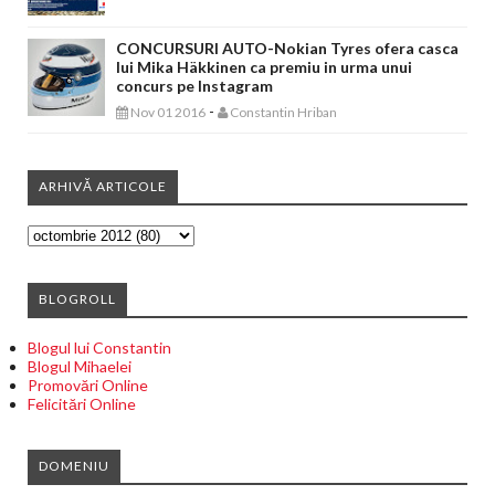
CONCURSURI AUTO-Nokian Tyres ofera casca
lui Mika Häkkinen ca premiu in urma unui
concurs pe Instagram
-
Nov 01 2016
Constantin Hriban
ARHIVĂ ARTICOLE
BLOGROLL
Blogul lui Constantin
Blogul Mihaelei
Promovări Online
Felicitări Online
DOMENIU