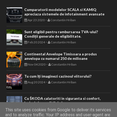
Cumparatorii modelelor SCALA si KAMIQ
apreciaza sistemele de infotainment avansate
-
Apr 23 2020
Constantin Hriban
Sunt eligibil pentru rambursarea TVA-ului?
Condiții generale de eligibilitate.
-
Feb 20 2024
Constantin Hriban
Continental Anvelope Timisoara a produs
anvelopa cu numarul 250 de milioane
-
Nov 04 2020
Constantin Hriban
Tu cum îți imaginezi cazinoul viitorului?
-
Aug 20 2024
Constantin Hriban
Cu ŠKODA calatoriti in siguranta si confort,
inclusiv in conditii de iarna
-
Jan 18 2021
Constantin Hriban
This site uses cookies from Google to deliver its services
and to analyze traffic. Your IP address and user-agent are