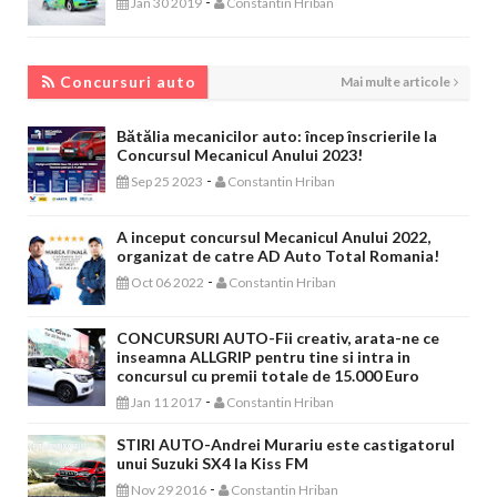
-
Jan 30 2019
Constantin Hriban
CONCURSURI AUTO
Concursuri auto
Mai multe articole
Bătălia mecanicilor auto: încep înscrierile la
Concursul Mecanicul Anului 2023!
-
Sep 25 2023
Constantin Hriban
A inceput concursul Mecanicul Anului 2022,
organizat de catre AD Auto Total Romania!
-
Oct 06 2022
Constantin Hriban
CONCURSURI AUTO-Fii creativ, arata-ne ce
inseamna ALLGRIP pentru tine si intra in
concursul cu premii totale de 15.000 Euro
-
Jan 11 2017
Constantin Hriban
STIRI AUTO-Andrei Murariu este castigatorul
unui Suzuki SX4 la Kiss FM
-
Nov 29 2016
Constantin Hriban