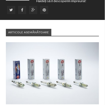
Haideți să îl descoperim împreună!
ARTICOLE ASEMĂNĂTOARE