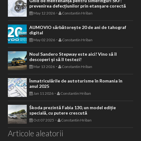
Ghid de mentenanță pentru simeringuri SKF:
prevenirea defecțiunilor prin etanșare corectă
-
May 12 2026
Constantin Hriban
AUMOVIO sărbătorește 20 de ani de tahograf
digital
-
May 02 2026
Constantin Hriban
Noul Sandero Stepway este aici! Vino să îl
descoperi și să îl testezi!
-
Mar 13 2026
Constantin Hriban
Înmatriculările de autoturisme în Romania în
anul 2025
-
Jan 11 2026
Constantin Hriban
Škoda prezintă Fabia 130, un model ediție
specială, cu putere crescută
-
Oct 07 2025
Constantin Hriban
Articole aleatorii