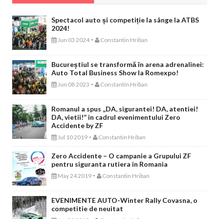
Spectacol auto și competiție la sânge la ATBS
2024!
-
Jun 03 2024
Constantin Hriban
Bucureștiul se transformă în arena adrenalinei:
Auto Total Business Show la Romexpo!
-
Jun 08 2023
Constantin Hriban
Romanul a spus „DA, sigurantei! DA, atentiei!
DA, vietii!” in cadrul evenimentului Zero
Accidente by ZF
-
Jul 10 2019
Constantin Hriban
Zero Accidente – O campanie a Grupului ZF
pentru siguranta rutiera in Romania
-
May 24 2019
Constantin Hriban
EVENIMENTE AUTO-Winter Rally Covasna, o
competitie de neuitat