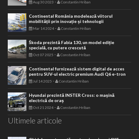
-
Aug 30 2023
Constantin Hriban
Continental România modelează viitorul
mobilității prin inovație și tehnologii
-
Mar 14 2024
Constantin Hriban
Škoda prezintă Fabia 130, un model ediție
specială, cu putere crescută
-
Oct 07 2025
Constantin Hriban
Continental furnizează sistem digital de acces
pentru SUV-ul electric premium Audi Q6 e-tron
-
Jul 14 2025
Constantin Hriban
Hyundai prezintă INSTER Cross: o mașină
electrică de oraș
-
Oct 21 2024
Constantin Hriban
Ultimele articole