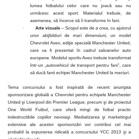
lumea fotbalului celor care nu joacă sau nu
urmăresc acest sport.
Materialul trebuie, de
asemenea, să încerce să îi transforme în fani.
Arte vizuale
– Scopul este de a crea, cu ajutorul
·
unor abţibilduri de mari dimensiuni, un model
Chevrolet Aveo, ediţie specială Manchester United,
care va fi prezentat în cadrul saloanelor auto
europene.
Modelul sportiv Aveo trebuie transformat
într-un „autovehicul de transport pentru fani”, care
să ducă fanii echipei Manchester United la meciuri.
Tema concursului a fost inspirată de
recent anunţata
sponsorizare
globală
a Chevrolet pentru echipele Manchester
United şi Liverpool din Premier League, precum şi de proiectul
One World Futbol, care oferă mingi de fotbal practic
indestructibile copiilor nevoiaşi. Mediatizarea şi marketingul
extensive ale acestor sponsorizări vor contribui cel mai
probabil la expunerea ridicată a concursului YCC 2013 şi a