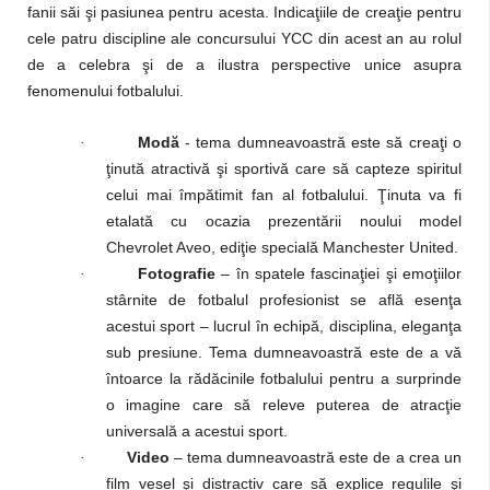
fanii săi şi pasiunea pentru acesta.
Indicaţiile de creaţie pentru
cele patru discipline ale concursului YCC din acest an au rolul
de a celebra şi de a ilustra perspective unice asupra
fenomenului fotbalului.
Modă
- tema dumneavoastră este să creaţi o
·
ţinută atractivă şi sportivă care să capteze spiritul
celui mai împătimit fan al fotbalului. Ţinuta va fi
etalată cu ocazia prezentării noului model
Chevrolet Aveo, ediţie specială Manchester United.
Fotografie
– în spatele fascinaţiei şi emoţiilor
·
stârnite de fotbalul profesionist se află esenţa
acestui sport – lucrul în echipă, disciplina, eleganţa
sub presiune.
Tema dumneavoastră este de a vă
întoarce la rădăcinile fotbalului pentru a surprinde
o imagine care să releve puterea de atracţie
universală a acestui sport.
Video
– tema dumneavoastră este de a crea un
·
film vesel şi distractiv care să explice regulile şi