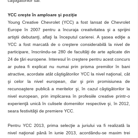
câştigătorilor săi.
YCC creşte în amploare şi poziţie
Young Creative Chevrolet (YCC) a fost lansat de Chevrolet
Europe în 2007 pentru a încuraja creativitatea şi a sprijini
artiştii debutanţi, aflaţi la începutul carierei.
A şasea ediţie a
YCC a fost marcată de o creştere considerabilă la nivel de
participare, înscriindu-se 280 de facultăţi de arte aplicate din
24 de ţări europene.
Interesul în creştere pentru acest concurs
ar putea fi explicat nu numai prin prisma
premiilor în bani
atractive, acordate atât
câştigătorilor YCC la nivel naţional, cât
şi celor la nivel european
, dar şi prin promisiunea de
recunoaştere publică a meritelor şi, în cazul câştigătorilor la
nivel european, prin implicarea în profesiile creative printr-o
experienţă unică în culisele
domeniilor respective şi, în 2012,
seara festivităţii de premiere YCC
.
Pentru YCC 2013, prima selecţie a juriului va fi realizată la
nivel naţional până în iunie 2013, acordându-se maxim trei