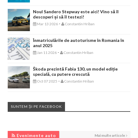
Noul Sandero Stepway este aici! Vino să îl
descoperi și să îl testezi!
-
Mar 13 2026
Constantin Hriban
Înmatriculările de autoturisme în Romania în
anul 2025
-
Jan 11 2026
Constantin Hriban
Škoda prezintă Fabia 130, un model ediție
specială, cu putere crescută
-
Oct 07 2025
Constantin Hriban
SUNTEM ȘI PE FACEBOOK
EVENIMENTE AUTO
Evenimente auto
Mai multe articole