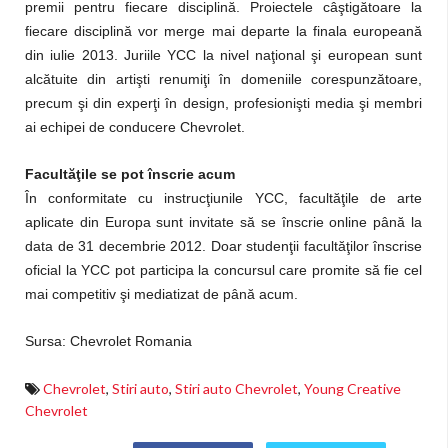
premii pentru fiecare disciplină.
Proiectele câştigătoare la
fiecare disciplină vor merge mai departe la finala europeană
din iulie 2013. Juriile YCC la nivel naţional şi european sunt
alcătuite din artişti renumiţi în domeniile corespunzătoare,
precum şi din experţi în design, profesionişti media şi membri
ai echipei de conducere Chevrolet.
Facultăţile se pot înscrie acum
În conformitate cu
instrucţiunile YCC
, facultăţile de arte
aplicate din Europa sunt invitate să se înscrie online până la
data de 31 decembrie 2012. Doar studenţii facultăţilor înscrise
oficial la YCC pot participa la concursul care promite să fie cel
mai competitiv şi mediatizat de până acum.
Sursa: Chevrolet Romania
Chevrolet
,
Stiri auto
,
Stiri auto Chevrolet
,
Young Creative
Chevrolet