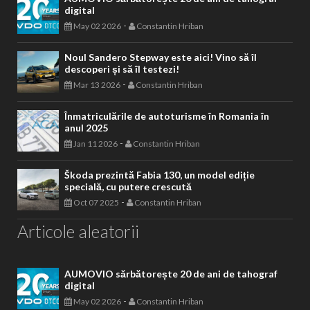
digital
-
May 02 2026
Constantin Hriban
Noul Sandero Stepway este aici! Vino să îl
descoperi și să îl testezi!
-
Mar 13 2026
Constantin Hriban
Înmatriculările de autoturisme în Romania în
anul 2025
-
Jan 11 2026
Constantin Hriban
Škoda prezintă Fabia 130, un model ediție
specială, cu putere crescută
-
Oct 07 2025
Constantin Hriban
Articole aleatorii
AUMOVIO sărbătorește 20 de ani de tahograf
digital
-
May 02 2026
Constantin Hriban