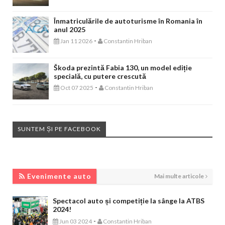
Înmatriculările de autoturisme în Romania în
anul 2025
-
Jan 11 2026
Constantin Hriban
Škoda prezintă Fabia 130, un model ediție
specială, cu putere crescută
-
Oct 07 2025
Constantin Hriban
SUNTEM ȘI PE FACEBOOK
EVENIMENTE AUTO
Evenimente auto
Mai multe articole
Spectacol auto și competiție la sânge la ATBS
2024!
-
Jun 03 2024
Constantin Hriban