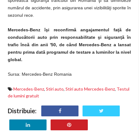
sporească siguranţa traficului din România şi să diminueze
numărul de accidente, prin asigurarea unei vizibilităţi sporite în
sezonul rece.
Mercedes-Benz îşi reconfirmă angajamentul faţă de
conducătorii auto prin responsabilitate şi siguranţ
ă
în
trafic încă din anii '50, de când Mercedes-Benz a lansat
pentru prima dată programul de testare a luminilor la nivel
global.
Sursa: Mercedes-Benz Romania
Mercedes-Benz
,
Stiri auto
,
Stiri auto Mercedes-Benz
,
Testul
de lumini gratuit
Distribuie: