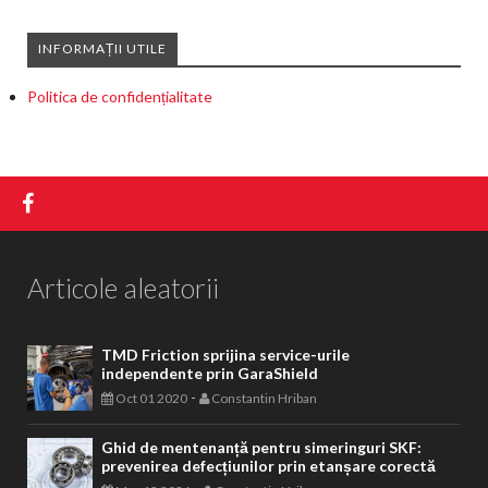
INFORMAȚII UTILE
Politica de confidențialitate
Articole aleatorii
TMD Friction sprijina service-urile
independente prin GaraShield
-
Oct 01 2020
Constantin Hriban
Ghid de mentenanță pentru simeringuri SKF:
prevenirea defecțiunilor prin etanșare corectă