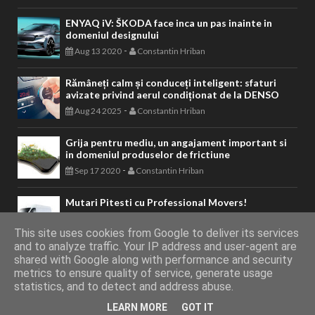
ENYAQ iV: ŠKODA face inca un pas inainte in
domeniul designului
-
Aug 13 2020
Constantin Hriban
Rămâneți calm și conduceți inteligent: sfaturi
avizate privind aerul condiționat de la DENSO
-
Aug 24 2025
Constantin Hriban
Grija pentru mediu, un angajament important si
in domeniul produselor de frictiune
-
Sep 17 2020
Constantin Hriban
Mutari Pitesti cu Professional Movers!
-
Mar 23 2021
Constantin Hriban
This site uses cookies from Google to deliver its services
and to analyze traffic. Your IP address and user-agent are
shared with Google along with performance and security
metrics to ensure quality of service, generate usage
AUTOVITAL - Blog Auto
Copyright © 2011 - 2026. Toate drepturile
statistics, and to detect and address abuse.
LEARN MORE
GOT IT
rezervate.