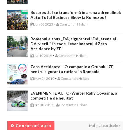
Bucureștiul se transformă în arena adrenalinei:
Auto Total Business Show la Romexpo!
-
Jun 08 2023
Constantin Hriban
Romanul a spus „DA, sigurantei! DA, atentiei!
DA, vietii!” in cadrul evenimentului Zero
Accidente by ZF
-
Jul 10 2019
Constantin Hriban
Zero Accidente – O campanie a Grupului ZF
pentru siguranta rutiera in Romania
-
May 24 2019
Constantin Hriban
EVENIMENTE AUTO-Winter Rally Covasna, o
competitie de neuitat
-
Jan 30 2019
Constantin Hriban
CONCURSURI AUTO
Concursuri auto
Mai multe articole