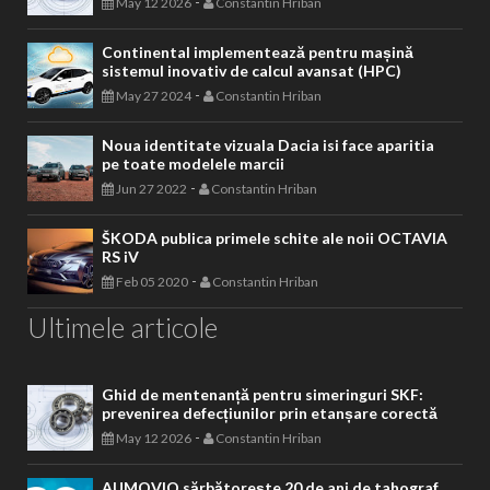
-
May 12 2026
Constantin Hriban
Continental implementează pentru mașină
sistemul inovativ de calcul avansat (HPC)
-
May 27 2024
Constantin Hriban
Noua identitate vizuala Dacia isi face aparitia
pe toate modelele marcii
-
Jun 27 2022
Constantin Hriban
ŠKODA publica primele schite ale noii OCTAVIA
RS iV
-
Feb 05 2020
Constantin Hriban
Ultimele articole
Ghid de mentenanță pentru simeringuri SKF:
prevenirea defecțiunilor prin etanșare corectă
-
May 12 2026
Constantin Hriban
AUMOVIO sărbătorește 20 de ani de tahograf