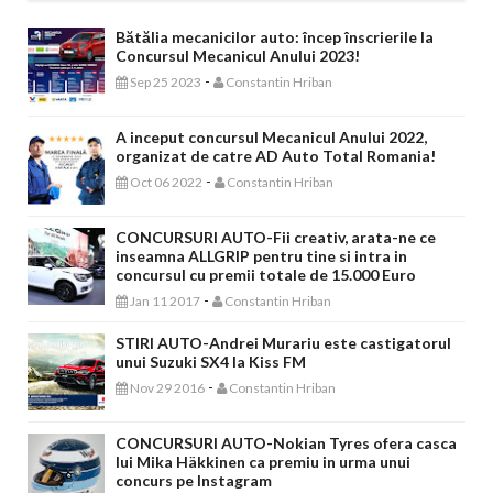
Bătălia mecanicilor auto: încep înscrierile la
Concursul Mecanicul Anului 2023!
-
Sep 25 2023
Constantin Hriban
A inceput concursul Mecanicul Anului 2022,
organizat de catre AD Auto Total Romania!
-
Oct 06 2022
Constantin Hriban
CONCURSURI AUTO-Fii creativ, arata-ne ce
inseamna ALLGRIP pentru tine si intra in
concursul cu premii totale de 15.000 Euro
-
Jan 11 2017
Constantin Hriban
STIRI AUTO-Andrei Murariu este castigatorul
unui Suzuki SX4 la Kiss FM
-
Nov 29 2016
Constantin Hriban
CONCURSURI AUTO-Nokian Tyres ofera casca
lui Mika Häkkinen ca premiu in urma unui
concurs pe Instagram