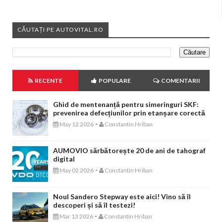
CĂUTAȚI PE AUTOVITAL.RO
RECENTE
POPULARE
COMENTARII
Ghid de mentenanță pentru simeringuri SKF:
prevenirea defecțiunilor prin etanșare corectă
-
May 12 2026
Constantin Hriban
AUMOVIO sărbătorește 20 de ani de tahograf
digital
-
May 02 2026
Constantin Hriban
Noul Sandero Stepway este aici! Vino să îl
descoperi și să îl testezi!
-
Mar 13 2026
Constantin Hriban