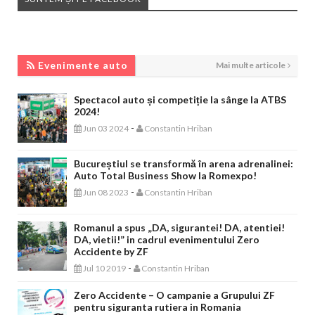
EVENIMENTE AUTO
Evenimente auto
Mai multe articole
Spectacol auto și competiție la sânge la ATBS
2024!
-
Jun 03 2024
Constantin Hriban
Bucureștiul se transformă în arena adrenalinei:
Auto Total Business Show la Romexpo!
-
Jun 08 2023
Constantin Hriban
Romanul a spus „DA, sigurantei! DA, atentiei!
DA, vietii!” in cadrul evenimentului Zero
Accidente by ZF
-
Jul 10 2019
Constantin Hriban
Zero Accidente – O campanie a Grupului ZF
pentru siguranta rutiera in Romania