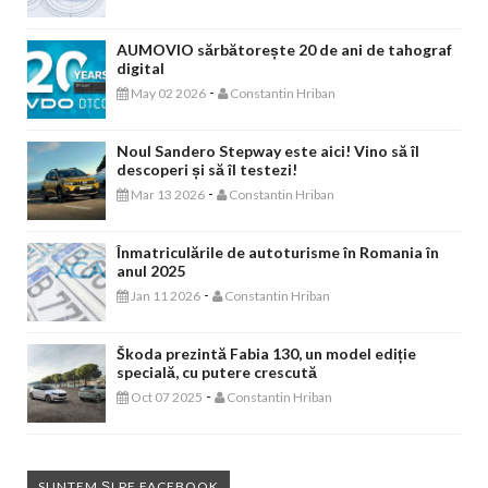
AUMOVIO sărbătorește 20 de ani de tahograf
digital
-
May 02 2026
Constantin Hriban
Noul Sandero Stepway este aici! Vino să îl
descoperi și să îl testezi!
-
Mar 13 2026
Constantin Hriban
Înmatriculările de autoturisme în Romania în
anul 2025
-
Jan 11 2026
Constantin Hriban
Škoda prezintă Fabia 130, un model ediție
specială, cu putere crescută
-
Oct 07 2025
Constantin Hriban
SUNTEM ȘI PE FACEBOOK