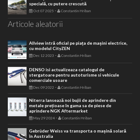
specială, cu putere crescută
-
Oct 07 2025
Constantin Hriban
Articole aleatorii
Allview intră oficial pe piața de mașini electrice,
cu modelul CityZEN
-
Dec 12 2023
Constantin Hriban
DENSO isi actualizeaza catalogul de
stergatoare pentru autoturisme si vehicule
comerciale usoare
-
Dec 09 2022
Constantin Hriban
Niterra lansează noi bujii de aprindere din
metale prețioase în gama sa de piese de
aprindere NGK Aftermarket
-
May 29 2024
Constantin Hriban
Gebrüder Weiss va transporta o mașină solară
în Australia