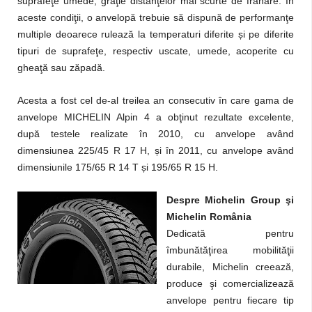
suprafeţe umede, graţie distanţelor mai scurte de frânare. În
aceste condiţii, o anvelopă trebuie să dispună de performanţe
multiple deoarece rulează la temperaturi diferite
ș
i pe diferite
tipuri de suprafeţe, respectiv uscate, umede, acoperite cu
gheaţă sau zăpadă.
Acesta a fost cel de-al treilea an consecutiv în care gama de
anvelope MICHELIN Alpin 4 a obţinut rezultate excelente,
după testele realizate în 2010, cu anvelope având
dimensiunea 225/45 R 17 H,
ș
i în 2011, cu anvelope având
dimensiunile 175/65 R 14 T
ș
i 195/65 R 15 H.
Despre Michelin Group şi
Michelin România
Dedicată pentru
îmbunătăţirea mobilităţii
durabile, Michelin creează,
produce şi comercializează
anvelope pentru fiecare tip