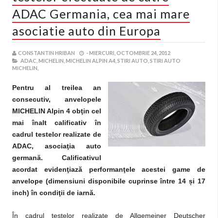
ADAC Germania, cea mai mare
asociatie auto din Europa
CONSTANTIN HRIBAN
-
MIERCURI, OCTOMBRIE 24, 2012
ADAC,
MICHELIN,
MICHELIN ALPIN A4,
STIRI AUTO,
STIRI AUTO
MICHELIN,
Pentru al treilea an
consecutiv, anvelopele
MICHELIN Alpin 4 obţin cel
mai înalt calificativ în
cadrul testelor realizate de
ADAC, asociaţia auto
germană. Calificativul
acordat evidenţiază performanţele acestei game de
anvelope (dimensiuni disponibile cuprinse între 14
ș
i 17
inch) în condiţii de iarnă.
În cadrul testelor realizate de Allgemeiner Deutscher