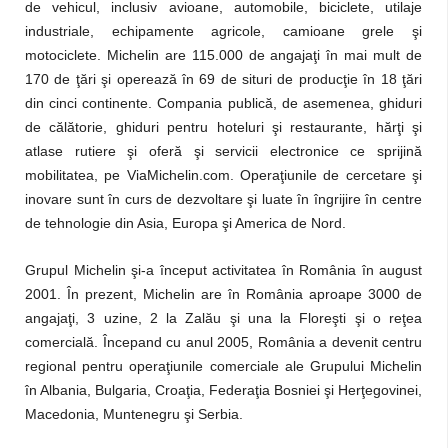
de vehicul, inclusiv avioane, automobile, biciclete, utilaje
industriale, echipamente agricole, camioane grele şi
motociclete. Michelin are 115.000 de angajaţi în mai mult de
170 de ţări şi operează în 69 de situri de producţie în 18 ţări
din cinci continente. Compania publică, de asemenea, ghiduri
de călătorie, ghiduri pentru hoteluri şi restaurante, hărţi şi
atlase rutiere şi oferă şi servicii electronice ce sprijină
mobilitatea, pe ViaMichelin.com. Operaţiunile de cercetare şi
inovare sunt în curs de dezvoltare şi luate în îngrijire în centre
de tehnologie din Asia, Europa şi America de Nord.
Grupul Michelin şi-a început activitatea în România în august
2001. În prezent, Michelin are în România aproape 3000 de
angajaţi, 3 uzine, 2 la Zalău şi una la Floreşti şi o reţea
comercială. Începand cu anul 2005, România a devenit centru
regional pentru operaţiunile comerciale ale Grupului Michelin
în Albania, Bulgaria, Croaţia, Federaţia Bosniei şi Herţegovinei,
Macedonia, Muntenegru şi Serbia.