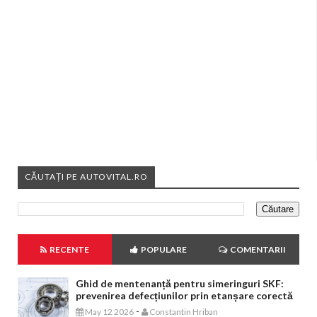
CĂUTAȚI PE AUTOVITAL.RO
RECENTE
POPULARE
COMENTARII
Ghid de mentenanță pentru simeringuri SKF:
prevenirea defecțiunilor prin etanșare corectă
-
May 12 2026
Constantin Hriban