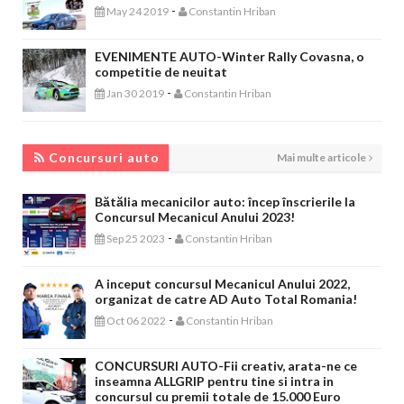
-
May 24 2019
Constantin Hriban
EVENIMENTE AUTO-Winter Rally Covasna, o
competitie de neuitat
-
Jan 30 2019
Constantin Hriban
CONCURSURI AUTO
Concursuri auto
Mai multe articole
Bătălia mecanicilor auto: încep înscrierile la
Concursul Mecanicul Anului 2023!
-
Sep 25 2023
Constantin Hriban
A inceput concursul Mecanicul Anului 2022,
organizat de catre AD Auto Total Romania!
-
Oct 06 2022
Constantin Hriban
CONCURSURI AUTO-Fii creativ, arata-ne ce
inseamna ALLGRIP pentru tine si intra in
concursul cu premii totale de 15.000 Euro