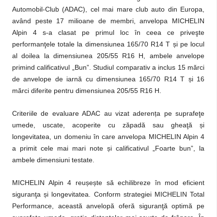
Automobil-Club (ADAC), cel mai mare club auto din Europa,
având peste 17 milioane
de membri, anvelopa MICHELIN
Alpin 4 s-a clasat pe primul loc în ceea ce priveşte
performanţele totale la dimensiunea 165/70 R14 T
ș
i pe locul
al doilea la dimensiunea 205/55 R16 H, ambele anvelope
primind calificativul „Bun”. Studiul comparativ a inclus 15 mărci
de anvelope de iarnă cu dimensiunea 165/70 R14 T
ș
i 16
mărci diferite pentru dimensiunea 205/55 R16 H.
Criteriile de evaluare ADAC au vizat aderen
ț
a pe suprafeţe
umede, uscate, acoperite cu zăpadă sau gheaţă
ș
i
longevitatea, un domeniu în care anvelopa MICHELIN Alpin 4
a primit cele mai mari note
ș
i calificativul „Foarte bun”, la
ambele dimensiuni testate.
MICHELIN Alpin 4 reu
ș
e
ș
te să echilibreze în mod eficient
siguranţa
ș
i longevitatea. Conform strategiei MICHELIN Total
Performance, această anvelopă oferă siguranţă optimă pe