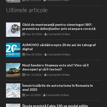
Ultimele articole
Ghid de mentenanță pentru simeringuri SKF:
prevenirea defecțiunilor prin etanșare corectă
-
May 12 2026
Constantin Hriban
AUMOVIO sărbătorește 20 de ani de tahograf
digital
-
May 02 2026
Constantin Hriban
Noul Sandero Stepway este aici! Vino să îl
descoperi și să îl testezi!
-
Mar 13 2026
Constantin Hriban
Înmatriculările de autoturisme în Romania în
anul 2025
-
Jan 11 2026
Constantin Hriban
Škoda prezintă Fabia 130, un model ediție