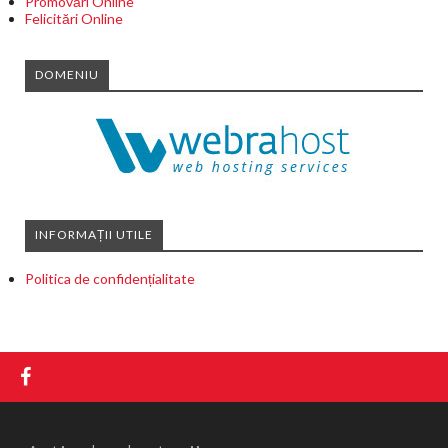
Promovări Online
Felicitări Online
DOMENIU
INFORMAȚII UTILE
Politica de confidențialitate