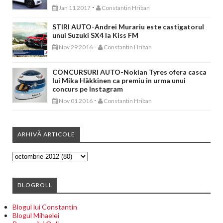
-
Jan 11 2017
Constantin Hriban
STIRI AUTO-Andrei Murariu este castigatorul
unui Suzuki SX4 la Kiss FM
-
Nov 29 2016
Constantin Hriban
CONCURSURI AUTO-Nokian Tyres ofera casca
lui Mika Häkkinen ca premiu in urma unui
concurs pe Instagram
-
Nov 01 2016
Constantin Hriban
ARHIVĂ ARTICOLE
BLOGROLL
Blogul lui Constantin
Blogul Mihaelei