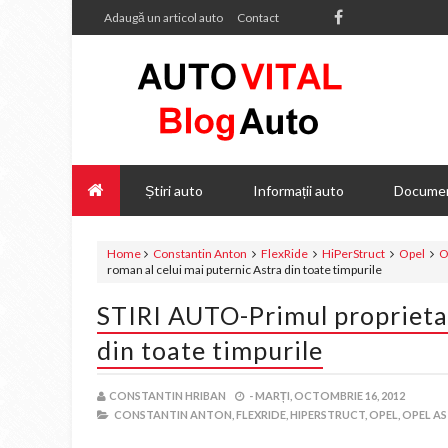
Adaugă un articol auto
Contact
Știri auto
Informații auto
Documen
Home
Constantin Anton
FlexRide
HiPerStruct
Opel
O
roman al celui mai puternic Astra din toate timpurile
STIRI AUTO-Primul proprietar
din toate timpurile
CONSTANTIN HRIBAN
-
MARȚI, OCTOMBRIE 16, 2012
CONSTANTIN ANTON,
FLEXRIDE,
HIPERSTRUCT,
OPEL,
OPEL AS