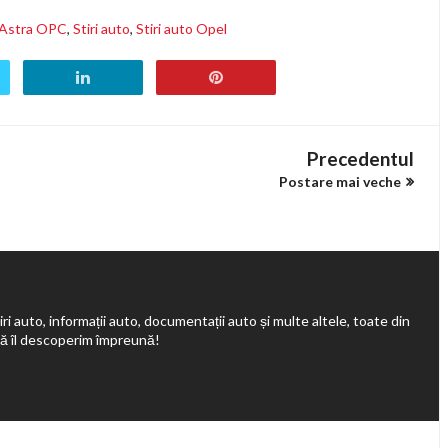
 Astra OPC
,
Stiri auto
,
Stiri auto Opel
Precedentul
Postare mai veche
ri auto, informații auto, documentații auto și multe altele, toate din
să îl descoperim împreună!