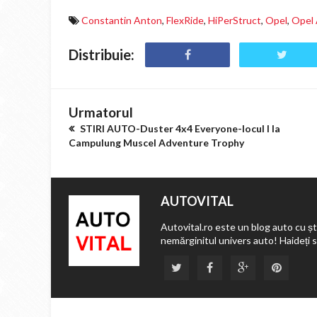
Constantin Anton
,
FlexRide
,
HiPerStruct
,
Opel
,
Opel
Distribuie:
Urmatorul
STIRI AUTO-Duster 4x4 Everyone-locul I la
Campulung Muscel Adventure Trophy
AUTOVITAL
Autovital.ro este un blog auto cu ști
nemărginitul univers auto! Haideți 