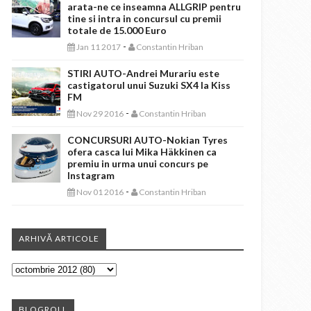
arata-ne ce inseamna ALLGRIP pentru
tine si intra in concursul cu premii
totale de 15.000 Euro
-
Jan 11 2017
Constantin Hriban
STIRI AUTO-Andrei Murariu este
castigatorul unui Suzuki SX4 la Kiss
FM
-
Nov 29 2016
Constantin Hriban
CONCURSURI AUTO-Nokian Tyres
ofera casca lui Mika Häkkinen ca
premiu in urma unui concurs pe
Instagram
-
Nov 01 2016
Constantin Hriban
ARHIVĂ ARTICOLE
BLOGROLL