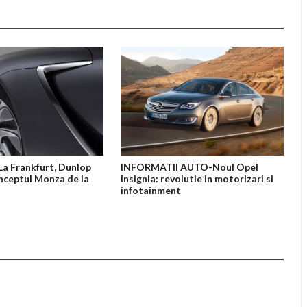
a Frankfurt, Dunlop
INFORMATII AUTO-Noul Opel
nceptul Monza de la
Insignia: revolutie in motorizari si
infotainment