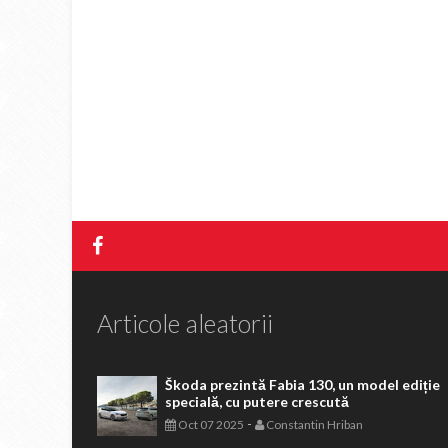
Articole aleatorii
Škoda prezintă Fabia 130, un model ediție
specială, cu putere crescută
-
Oct 07 2025
Constantin Hriban