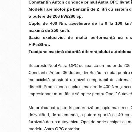
Constantin Anton conduce primul Astra OPC livrat 
Modelul are motor pe benzină de 2 litri cu sistem de
o putere de 206 kW/280 cp.
Cuplu de 400 Nm, accelerare de la 0 la 100 km/
maximă de 250 km/h.
Şasiu exclusivist de înaltă performanţă cu si
HiPerStrut.
Tracţiune maximă datorită diferenţialului autoblocab
Bucureşti. Noul Astra OPC echipat cu un motor de 206 k
Constantin Anton, 36 de ani, din Buzău, a optat pentru c
motocicletă şi aştept un nivel comparabil de adrenali
directă. Promisiunea cuplului maxim de 400 Nm şi accel
impresionant m-au făcut să optez pentru Opel.” Autoveh
Motorul cu patru cilindri generează un cuplu maxim cu
dezvoltând, de asemenea, o putere sporită cu 40 cp. A
furnizată de un autovehicul Opel de serie echipat cu 
modelul Astra OPC anterior.