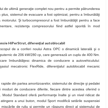
ului de ultimă generaţie complet nou pentru a permite pătrunderea
n plus, sistemul de evacuare a fost optimizat, pentru a îmbunătăţi
 motorului. Şi turbocompresorul a fost îmbunătăţit pentru a face
entare, rezistenţa compresorului fiind astfel sporită în mod
nsie HiPerStrut, diferenţial autoblocabil
 scopul de a conferi noului Astra OPC o dinamică laterală şi o
i puternic de 206 kW/280 cp, care generează un cuplu de 400 Nm.
care îmbunătăţesc dinamica de conducere a autovehiculului:
şasiul mecatronic FlexRide, diferenţialul autoblocabil mecanic
i rapide din partea amortizoarelor, sistemului de direcţie şi pedalei
i moduri de conducere diferite, fiecare dintre acestea oferind o
 Modul Standard oferă performanţe înalte şi un nivel ridicat de
pla atingere a unui buton, modul Sport modifică setările suspensiei
 mişcările de ruliu şi permite un răspuns direct al sistemului de