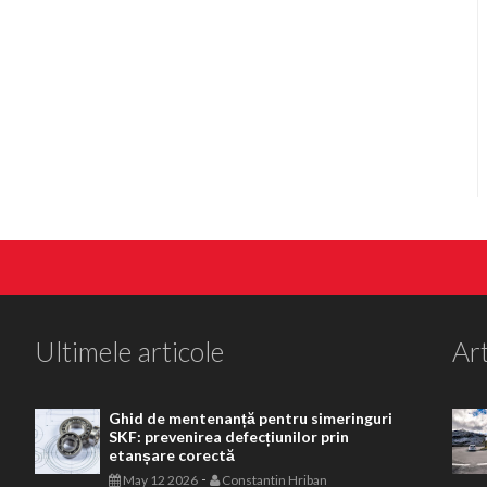
Ultimele articole
Art
Ghid de mentenanță pentru simeringuri
SKF: prevenirea defecțiunilor prin
etanșare corectă
-
May 12 2026
Constantin Hriban