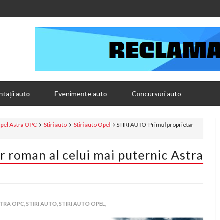
tații auto
Evenimente auto
Concursuri auto
pel Astra OPC
Stiri auto
Stiri auto Opel
STIRI AUTO-Primul proprietar
 roman al celui mai puternic Astra
TRA OPC,
STIRI AUTO,
STIRI AUTO OPEL,