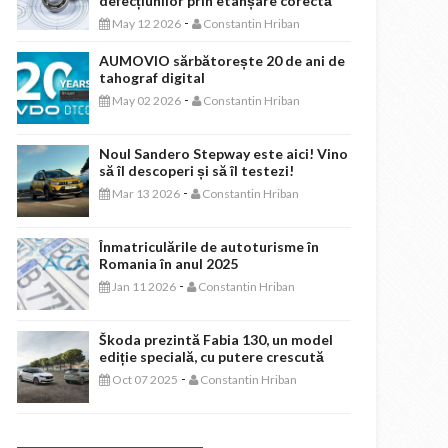
defecțiunilor prin etanșare corectă
-
May 12 2026
Constantin Hriban
AUMOVIO sărbătorește 20 de ani de
tahograf digital
-
May 02 2026
Constantin Hriban
Noul Sandero Stepway este aici! Vino
să îl descoperi și să îl testezi!
-
Mar 13 2026
Constantin Hriban
Înmatriculările de autoturisme în
Romania în anul 2025
-
Jan 11 2026
Constantin Hriban
Škoda prezintă Fabia 130, un model
ediție specială, cu putere crescută
-
Oct 07 2025
Constantin Hriban