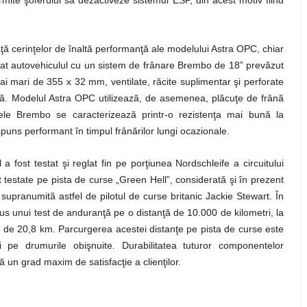
ermite şoferului să dezactiveze sistemul ESP, din acest motiv fiind
aţă cerinţelor de înaltă performanţă ale modelului Astra OPC, chiar
ipat autovehiculul cu un sistem de frânare Brembo de 18” prevăzut
 mai mari de 355 x 32 mm, ventilate, răcite suplimentar şi perforate
faţă. Modelul Astra OPC utilizează, de asemenea, plăcuţe de frână
ele Brembo se caracterizează printr-o rezistenţa mai bună la
ăspuns performant în timpul frânărilor lungi ocazionale.
a fost testat şi reglat fin pe porţiunea Nordschleife a circuitului
estate pe pista de curse „Green Hell”, considerată şi în prezent
st supranumită astfel de pilotul de curse britanic Jackie Stewart. În
s unui test de anduranţă pe o distanţă de 10.000 de kilometri, la
e de 20,8 km. Parcurgerea acestei distanţe pe pista de curse este
pe drumurile obişnuite. Durabilitatea tuturor componentelor
ă un grad maxim de satisfacţie a clienţilor.