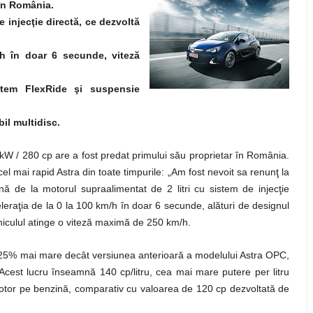
în România.
 injecţie directă, ce dezvoltă
h în doar 6 secunde, viteză
stem FlexRide şi suspensie
il multidisc.
W / 280 cp are a fost predat primului său proprietar în România.
el mai rapid Astra din toate timpurile: „Am fost nevoit sa renunţ la
nă de la motorul supraalimentat de 2 litri cu sistem de injecţie
eraţia de la 0 la 100 km/h în doar 6 secunde, alături de designul
iculul atinge o viteză maximă de 250 km/h.
 25% mai mare decât versiunea anterioară a modelului Astra OPC,
cest lucru înseamnă 140 cp/litru, cea mai mare putere per litru
motor pe benzină, comparativ cu valoarea de 120 cp dezvoltată de