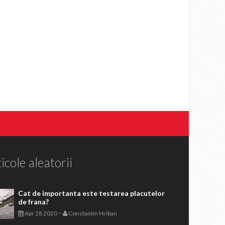
icole aleatorii
Cat de importanta este testarea placutelor
de frana?
-
Apr 28 2020
Constantin Hriban