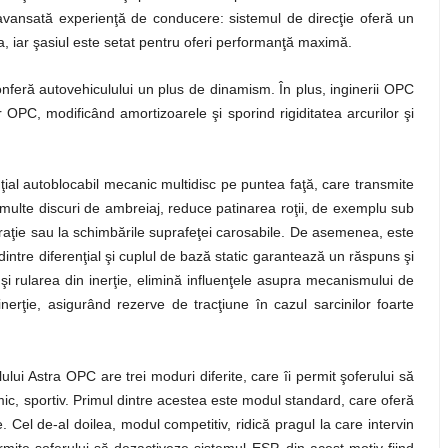
avansată experienţă de conducere: sistemul de direcţie oferă un
a, iar şasiul este setat pentru oferi performanţă maximă.
conferă autovehiculului un plus de dinamism. În plus, inginerii OPC
OPC, modificând amortizoarele şi sporind rigiditatea arcurilor şi
ţial autoblocabil mecanic multidisc pe puntea faţă, care transmite
i multe discuri de ambreiaj, reduce patinarea roţii, de exemplu sub
leraţie sau la schimbările suprafeţei carosabile. De asemenea, este
intre diferenţial şi cuplul de bază static garantează un răspuns şi
şi rularea din inerţie, elimină influenţele asupra mecanismului de
 inerţie, asigurând rezerve de tracţiune în cazul sarcinilor foarte
ului Astra OPC are trei moduri diferite, care îi permit şoferului să
mic, sportiv. Primul dintre acestea este modul standard, care oferă
e. Cel de-al doilea, modul competitiv, ridică pragul la care intervin