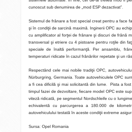
sistemele automate. În fine, cel de-al treilea mod îi p
cunoscut sub denumirea de „mod ESP dezactivat”.
Sistemul de frânare a fost special creat pentru a face f
şi în condiţii de sarcină maximă. Inginerii OPC au ech
cu amplificator al forţei de frânare şi discuri de frână
transversal şi etriere cu 4 pistoane pentru roţile din 
speciale de înaltă performanţă. Per ansamblu, frân
temperaturi ridicate în cazul frânărilor repetate şi un r
Respectând cele mai nobile tradiţii OPC, autovehiculul 
Nürburgring, Germania. Toate autovehiculele OPC sunt t
a fi cea dificilă şi mai solicitantă din lume. Pista a fo
timpul fazei de dezvoltare, fiecare model OPC este supu
viteză ridicată, pe segmentul Nordschleife cu o lungim
echivalentă cu parcurgerea a 180.000 de kilometri 
autovehiculului testată în aceste condiţii extreme asigur
Sursa: Opel Romania