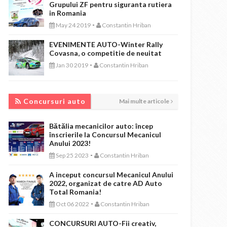
Grupului ZF pentru siguranta rutiera
in Romania
-
May 24 2019
Constantin Hriban
EVENIMENTE AUTO-Winter Rally
Covasna, o competitie de neuitat
-
Jan 30 2019
Constantin Hriban
CONCURSURI AUTO
Concursuri auto
Mai multe articole
Bătălia mecanicilor auto: încep
înscrierile la Concursul Mecanicul
Anului 2023!
-
Sep 25 2023
Constantin Hriban
A inceput concursul Mecanicul Anului
2022, organizat de catre AD Auto
Total Romania!
-
Oct 06 2022
Constantin Hriban
CONCURSURI AUTO-Fii creativ,