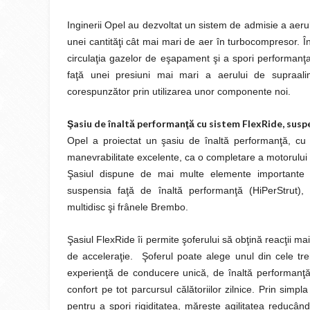
Inginerii Opel au dezvoltat un sistem de admisie a aer
unei cantităţi cât mai mari de aer în turbocompresor. Î
circulaţia gazelor de eşapament şi a spori performanţa
faţă unei presiuni mai mari a aerului de supraalim
corespunzător prin utilizarea unor componente noi.
Şasiu de înaltă performanţă cu sistem FlexRide, suspe
Opel a proiectat un şasiu de înaltă performanţă, cu
manevrabilitate excelente, ca o completare a motorulu
Şasiul dispune de mai multe elemente importante 
suspensia faţă de înaltă performanţă (HiPerStrut), 
multidisc şi frânele Brembo.
Şasiul FlexRide îi permite şoferului să obţină reacţii ma
de acceleraţie. Şoferul poate alege unul din cele tre
experienţă de conducere unică, de înaltă performanţă.
confort pe tot parcursul călătoriilor zilnice. Prin sim
pentru a spori rigiditatea, măreşte agilitatea reducând