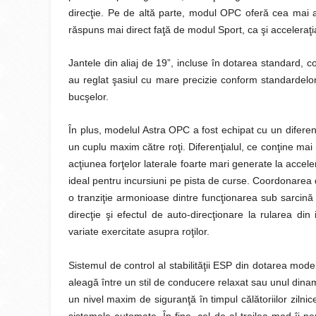
direcţie. Pe de altă parte, modul OPC oferă cea mai 
răspuns mai direct faţă de modul Sport, ca şi acceleraţi
Jantele din aliaj de 19”, incluse în dotarea standard, 
au reglat şasiul cu mare precizie conform standardelor 
bucşelor.
În plus, modelul Astra OPC a fost echipat cu un diferen
un cuplu maxim către roţi. Diferenţialul, ce conţine ma
acţiunea forţelor laterale foarte mari generate la acce
ideal pentru incursiuni pe pista de curse. Coordonarea d
o tranziţie armonioase dintre funcţionarea sub sarcină 
direcţie şi efectul de auto-direcţionare la rularea din
variate exercitate asupra roţilor.
Sistemul de control al stabilităţii ESP din dotarea model
aleagă între un stil de conducere relaxat sau unul dina
un nivel maxim de siguranţă în timpul călătoriilor zilnic