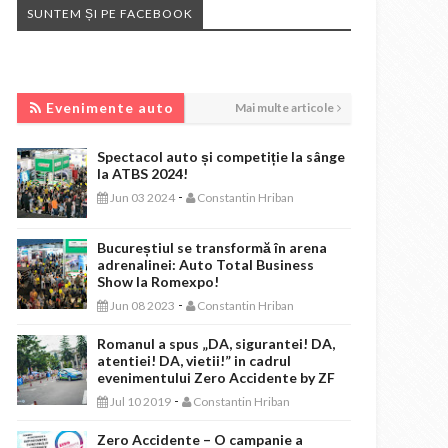
SUNTEM ȘI PE FACEBOOK
EVENIMENTE AUTO
Evenimente auto
Mai multe articole
Spectacol auto și competiție la sânge
la ATBS 2024!
-
Jun 03 2024
Constantin Hriban
Bucureștiul se transformă în arena
adrenalinei: Auto Total Business
Show la Romexpo!
-
Jun 08 2023
Constantin Hriban
Romanul a spus „DA, sigurantei! DA,
atentiei! DA, vietii!” in cadrul
evenimentului Zero Accidente by ZF
-
Jul 10 2019
Constantin Hriban
Zero Accidente – O campanie a