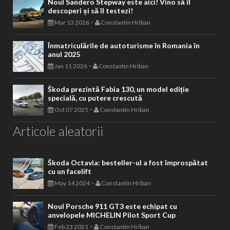
Noul Sandero Stepway este aici! Vino să îl
descoperi și să îl testezi!
-
Mar 13 2026
Constantin Hriban
Înmatriculările de autoturisme în Romania în
anul 2025
-
Jan 11 2026
Constantin Hriban
Škoda prezintă Fabia 130, un model ediție
specială, cu putere crescută
-
Oct 07 2025
Constantin Hriban
Articole aleatorii
Škoda Octavia: besteller-ul a fost împrospătat
cu un facelift
-
May 14 2024
Constantin Hriban
Noul Porsche 911 GT3 este echipat cu
anvelopele MICHELIN Pilot Sport Cup
-
Feb 23 2021
Constantin Hriban