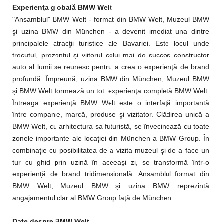
Experienţa globală BMW Welt
"Ansamblul" BMW Welt - format din BMW Welt, Muzeul BMW
şi uzina BMW din München - a devenit imediat una dintre
principalele atracţii turistice ale Bavariei. Este locul unde
trecutul, prezentul şi viitorul celui mai de succes constructor
auto al lumii se reunesc pentru a crea o experienţă de brand
profundă. Împreună, uzina BMW din München, Muzeul BMW
şi BMW Welt formează un tot: experienţa completă BMW Welt.
Întreaga experienţă BMW Welt este o interfaţă importantă
între companie, marcă, produse şi vizitator. Clădirea unică a
BMW Welt, cu arhitectura sa futuristă, se învecinează cu toate
zonele importante ale locaţiei din München a BMW Group. În
combinaţie cu posibilitatea de a vizita muzeul şi de a face un
tur cu ghid prin uzină în aceeaşi zi, se transformă într-o
experienţă de brand tridimensională. Ansamblul format din
BMW Welt, Muzeul BMW şi uzina BMW reprezintă
angajamentul clar al BMW Group faţă de München.
Date despre BMW Welt