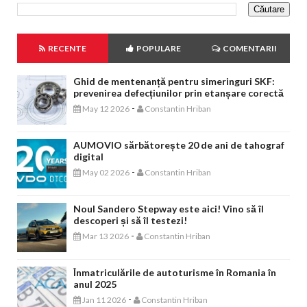
RECENTE
POPULARE
COMENTARII
Ghid de mentenanță pentru simeringuri SKF:
prevenirea defecțiunilor prin etanșare corectă
-
May 12 2026
Constantin Hriban
AUMOVIO sărbătorește 20 de ani de tahograf
digital
-
May 02 2026
Constantin Hriban
Noul Sandero Stepway este aici! Vino să îl
descoperi și să îl testezi!
-
Mar 13 2026
Constantin Hriban
Înmatriculările de autoturisme în Romania în
anul 2025
-
Jan 11 2026
Constantin Hriban