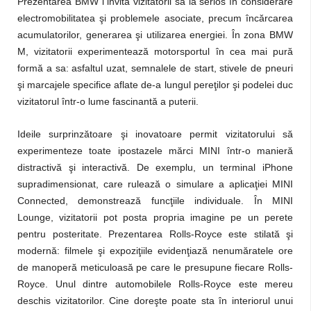
Prezentarea BMW i invită vizitatorii să ia serios în considerare
electromobilitatea şi problemele asociate, precum încărcarea
acumulatorilor, generarea şi utilizarea energiei. În zona BMW
M, vizitatorii experimentează motorsportul în cea mai pură
formă a sa: asfaltul uzat, semnalele de start, stivele de pneuri
şi marcajele specifice aflate de-a lungul pereţilor şi podelei duc
vizitatorul într-o lume fascinantă a puterii.
Ideile surprinzătoare şi inovatoare permit vizitatorului să
experimenteze toate ipostazele mărci MINI într-o manieră
distractivă şi interactivă. De exemplu, un terminal iPhone
supradimensionat, care rulează o simulare a aplicaţiei MINI
Connected, demonstrează funcţiile individuale. În MINI
Lounge, vizitatorii pot posta propria imagine pe un perete
pentru posteritate. Prezentarea Rolls-Royce este stilată şi
modernă: filmele şi expoziţiile evidenţiază nenumăratele ore
de manoperă meticuloasă pe care le presupune fiecare Rolls-
Royce. Unul dintre automobilele Rolls-Royce este mereu
deschis vizitatorilor. Cine doreşte poate sta în interiorul unui