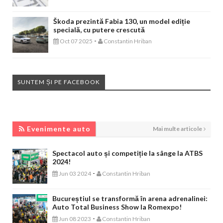
Škoda prezintă Fabia 130, un model ediție
specială, cu putere crescută
-
Oct 07 2025
Constantin Hriban
SUNTEM ȘI PE FACEBOOK
EVENIMENTE AUTO
Evenimente auto
Mai multe articole
Spectacol auto și competiție la sânge la ATBS
2024!
-
Jun 03 2024
Constantin Hriban
Bucureștiul se transformă în arena adrenalinei:
Auto Total Business Show la Romexpo!
-
Jun 08 2023
Constantin Hriban