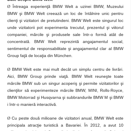
Întreaga experienţă BMW Welt a uzinei BMW, Muzeului
Ø
BMW şi BMW Welt creează un loc de întâlnire unic pentru
clienţi şi vizitatori de pretutindeni. BMW Welt este singurul loc
unde vizitatorii pot experimenta trecutul, prezentul şi viitorul
companiei, mărcile şi produsele sale într-o formă atât de
concentrată. BMW Welt reprezintă angajamentul social,
sentimentul de responsabilitate şi angajamentul clar al BMW
Group faţă de locaţia din München.
BMW Welt este mai mult decât un simplu centru de livrări.
Ø
Aici, BMW Group prinde viaţă. BMW Welt reuneşte toate
mărcile BMW sub un singur acoperiş şi permite vizitatorilor şi
clienţilor să experimenteze mărcile BMW, MINI, Rolls-Royce,
BMW Motorrad şi Husqvarna şi subbrandurile BMW M şi BMW
i într-o manieră interactivă.
Cu peste două milioane de vizitatori anual, BMW Welt este
Ø
principala atracţie turistică a Bavariei. În 2012, a avut 10