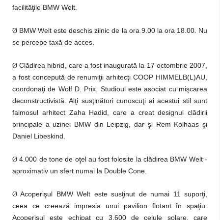
facilităţile BMW Welt.
BMW Welt este deschis zilnic de la ora 9.00 la ora 18.00. Nu
Ø
se percepe taxă de acces.
Clădirea hibrid, care a fost inaugurată la 17 octombrie 2007,
Ø
a fost concepută de renumiţii arhitecţi COOP HIMMELB(L)AU,
coordonaţi de Wolf D. Prix. Studioul este asociat cu mişcarea
deconstructivistă. Alţi susţinători cunoscuţi ai acestui stil sunt
faimosul arhitect Zaha Hadid, care a creat designul clădirii
principale a uzinei BMW din Leipzig, dar şi Rem Kolhaas şi
Daniel Libeskind.
4.000 de tone de oţel au fost folosite la clădirea BMW Welt -
Ø
aproximativ un sfert numai la Double Cone.
Acoperişul BMW Welt este susţinut de numai 11 suporţi,
Ø
ceea ce creează impresia unui pavilion flotant în spaţiu.
Acoperişul este echipat cu 3.600 de celule solare, care