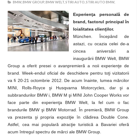
BMW,
BMW GROUP,
BMW WELT,
STIRI AUTO,
STIRI AUTO BMW,
Experienţa personală de
brand, factorul principal în
loialitatea clienţilor.
München. Începând de
astazi, cu ocazia celei de-a
cincea aniversări a
inaugurării BMW Welt, BMW
Group a oferit presei o avanpremieră a noii experienţe de
brand. Week-endul oficial de deschidere pentru toţi vizitatorii
va fi 20-21 octombrie 2012. De acum înainte, lumea mărcilor
MINI, Rolls-Royce şi Husqvarna Motorcycles, dar şi a
subbrandurilor BMW i, BMW M şi MINI John Cooper Works vor
face parte din experienţa BMW Welt, la fel cum o fac
brandurile BMW şi BMW Motorrad. În premieră, BMW Group
va prezenta şi propria expoziţie în clădirea Double Cone.
Astfel, cea mai populară atracţie turistică a Bavariei oferă
acum întregul spectru de mărci ale BMW Group.