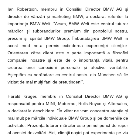
Ian Robertson, membru în Consiliul Director BMW AG şi
director de vânzări şi marketing BMW, a declarat referitor la
importanţa BMW Welt: "Acum, BMW Welt este centrul tuturor
mărcilor şi subbrandurilor premium din portofoliul nostru,
precum şi spiritul BMW Group. Îmbunătăţirea BMW Welt în
acest mod ne-a permis extinderea experienţei clienţilor.
Orientarea către client este o parte importantă a filosofiei
companiei noastre şi este de o importanţă vitală pentru
crearea unei conexiuni personale şi afective veritabile.
Aşteptăm cu nerăbdare ca centrul nostru din München să fie
vizitat de mai mulţi fani de pretutindeni".
Harald Krüger, membru în Consiliul Director BMW AG şi
responsabil pentru MINI, Motorrad, Rolls-Royce şi Aftersales,
a declarat la deschidere: "În viitor ne vom concentra atenţia şi
mai mult pe mărcile individuale BMW Group şi pe domeniile de
activitate. Prezenţa tuturor mărcilor este primul punct de reper
al acestei dezvoltări. Aici, clienţii noştri pot experimenta pe viu