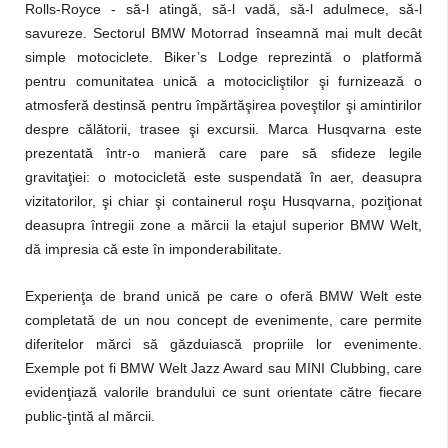
Rolls-Royce - să-l atingă, să-l vadă, să-l adulmece, să-l
savureze. Sectorul BMW Motorrad înseamnă mai mult decât
simple motociclete. Biker’s Lodge reprezintă o platformă
pentru comunitatea unică a motocicliştilor şi furnizează o
atmosferă destinsă pentru împărtăşirea poveştilor şi amintirilor
despre călătorii, trasee şi excursii. Marca Husqvarna este
prezentată într-o manieră care pare să sfideze legile
gravitaţiei: o motocicletă este suspendată în aer, deasupra
vizitatorilor, şi chiar şi containerul roşu Husqvarna, poziţionat
deasupra întregii zone a mărcii la etajul superior BMW Welt,
dă impresia că este în imponderabilitate.
Experienţa de brand unică pe care o oferă BMW Welt este
completată de un nou concept de evenimente, care permite
diferitelor mărci să găzduiască propriile lor evenimente.
Exemple pot fi BMW Welt Jazz Award sau MINI Clubbing, care
evidenţiază valorile brandului ce sunt orientate către fiecare
public-ţintă al mărcii.