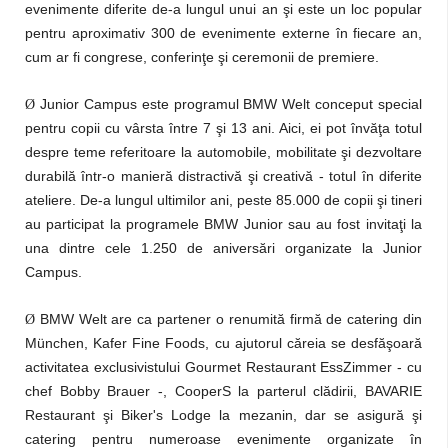
evenimente diferite de-a lungul unui an şi este un loc popular
pentru aproximativ 300 de evenimente externe în fiecare an,
cum ar fi congrese, conferinţe şi ceremonii de premiere.
Junior Campus este programul BMW Welt conceput special
Ø
pentru copii cu vârsta între 7 şi 13 ani. Aici, ei pot învăţa totul
despre teme referitoare la automobile, mobilitate şi dezvoltare
durabilă într-o manieră distractivă şi creativă - totul în diferite
ateliere. De-a lungul ultimilor ani, peste 85.000 de copii şi tineri
au participat la programele BMW Junior sau au fost invitaţi la
una dintre cele 1.250 de aniversări organizate la Junior
Campus.
BMW Welt are ca partener o renumită firmă de catering din
Ø
München, Kafer Fine Foods, cu ajutorul căreia se desfăşoară
activitatea exclusivistului Gourmet Restaurant EssZimmer - cu
chef Bobby Brauer -, CooperS la parterul clădirii, BAVARIE
Restaurant şi Biker's Lodge la mezanin, dar se asigură şi
catering pentru numeroase evenimente organizate în