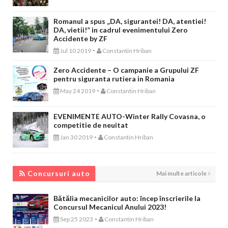
Romanul a spus „DA, sigurantei! DA, atentiei!
DA, vietii!” in cadrul evenimentului Zero
Accidente by ZF
-
Jul 10 2019
Constantin Hriban
Zero Accidente – O campanie a Grupului ZF
pentru siguranta rutiera in Romania
-
May 24 2019
Constantin Hriban
EVENIMENTE AUTO-Winter Rally Covasna, o
competitie de neuitat
-
Jan 30 2019
Constantin Hriban
CONCURSURI AUTO
Concursuri auto
Mai multe articole
Bătălia mecanicilor auto: încep înscrierile la
Concursul Mecanicul Anului 2023!
-
Sep 25 2023
Constantin Hriban