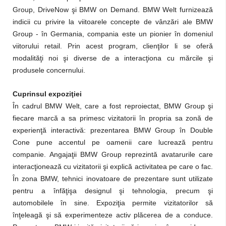
Group, DriveNow şi BMW on Demand. BMW Welt furnizează
indicii cu privire la viitoarele concepte de vânzări ale BMW
Group - în Germania, compania este un pionier în domeniul
viitorului retail. Prin acest program, clienţilor li se oferă
modalităţi noi şi diverse de a interacţiona cu mărcile şi
produsele concernului.
Cuprinsul expoziţiei
În cadrul BMW Welt, care a fost reproiectat, BMW Group şi
fiecare marcă a sa primesc vizitatorii în propria sa zonă de
experienţă interactivă: prezentarea BMW Group în Double
Cone pune accentul pe oamenii care lucrează pentru
companie. Angajaţii BMW Group reprezintă avatarurile care
interacţionează cu vizitatorii şi explică activitatea pe care o fac.
În zona BMW, tehnici inovatoare de prezentare sunt utilizate
pentru a înfăţişa designul şi tehnologia, precum şi
automobilele în sine. Expoziţia permite vizitatorilor să
înţeleagă şi să experimenteze activ plăcerea de a conduce.