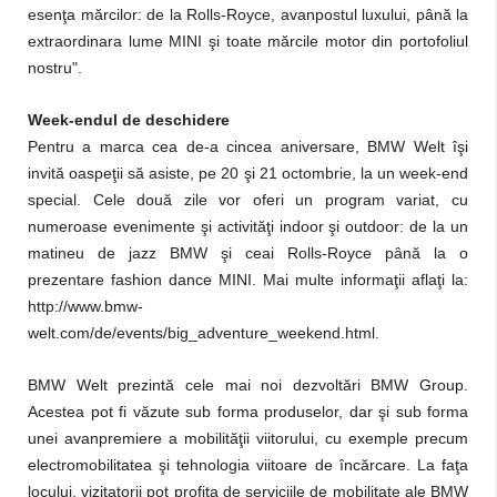
esenţa mărcilor: de la Rolls-Royce, avanpostul luxului, până la
extraordinara lume MINI şi toate mărcile motor din portofoliul
nostru".
Week-endul de deschidere
Pentru a marca cea de-a cincea aniversare, BMW Welt îşi
invită oaspeţii să asiste, pe 20 şi 21 octombrie, la un week-end
special. Cele două zile vor oferi un program variat, cu
numeroase evenimente şi activităţi indoor şi outdoor: de la un
matineu de jazz BMW şi ceai Rolls-Royce până la o
prezentare fashion dance MINI. Mai multe informaţii aflaţi la:
http://www.bmw-
welt.com/de/events/big_adventure_weekend.html.
BMW Welt prezintă cele mai noi dezvoltări BMW Group.
Acestea pot fi văzute sub forma produselor, dar şi sub forma
unei avanpremiere a mobilităţii viitorului, cu exemple precum
electromobilitatea şi tehnologia viitoare de încărcare. La faţa
locului, vizitatorii pot profita de serviciile de mobilitate ale BMW