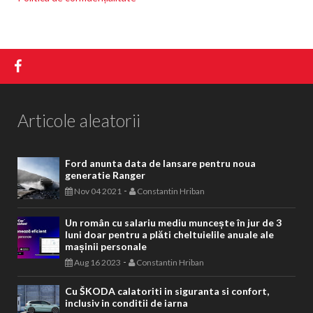
Articole aleatorii
Ford anunta data de lansare pentru noua
generatie Ranger
-
Nov 04 2021
Constantin Hriban
Un român cu salariu mediu muncește în jur de 3
luni doar pentru a plăti cheltuielile anuale ale
mașinii personale
-
Aug 16 2023
Constantin Hriban
Cu ŠKODA calatoriti in siguranta si confort,
inclusiv in conditii de iarna