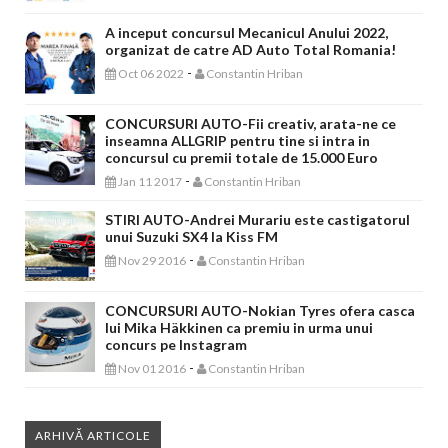
A inceput concursul Mecanicul Anului 2022,
organizat de catre AD Auto Total Romania!
-
Oct 06 2022
Constantin Hriban
CONCURSURI AUTO-Fii creativ, arata-ne ce
inseamna ALLGRIP pentru tine si intra in
concursul cu premii totale de 15.000 Euro
-
Jan 11 2017
Constantin Hriban
STIRI AUTO-Andrei Murariu este castigatorul
unui Suzuki SX4 la Kiss FM
-
Nov 29 2016
Constantin Hriban
CONCURSURI AUTO-Nokian Tyres ofera casca
lui Mika Häkkinen ca premiu in urma unui
concurs pe Instagram
-
Nov 01 2016
Constantin Hriban
ARHIVĂ ARTICOLE