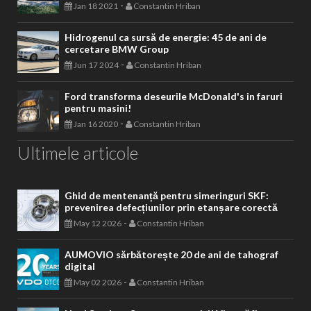
-
Jan 18 2021
Constantin Hriban
Hidrogenul ca sursă de energie: 45 de ani de
cercetare BMW Group
-
Jun 17 2024
Constantin Hriban
Ford transforma deseurile McDonald's in faruri
pentru masini!
-
Jan 16 2020
Constantin Hriban
Ultimele articole
Ghid de mentenanță pentru simeringuri SKF:
prevenirea defecțiunilor prin etanșare corectă
-
May 12 2026
Constantin Hriban
AUMOVIO sărbătorește 20 de ani de tahograf
digital
-
May 02 2026
Constantin Hriban