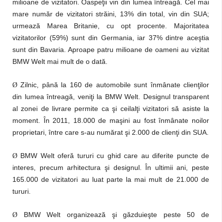
milioane de vizitatori. Oaspeţii vin din lumea întreagă. Cel mai
mare număr de vizitatori străini, 13% din total, vin din SUA;
urmează Marea Britanie, cu opt procente. Majoritatea
vizitatorilor (59%) sunt din Germania, iar 37% dintre aceştia
sunt din Bavaria. Aproape patru milioane de oameni au vizitat
BMW Welt mai mult de o dată.
Zilnic, până la 160 de automobile sunt înmânate clienţilor
Ø
din lumea întreagă, veniţi la BMW Welt. Designul transparent
al zonei de livrare permite ca şi ceilalţi vizitatori să asiste la
moment. În 2011, 18.000 de maşini au fost înmânate noilor
proprietari, între care s-au numărat şi 2.000 de clienţi din SUA.
BMW Welt oferă tururi cu ghid care au diferite puncte de
Ø
interes, precum arhitectura şi designul. În ultimii ani, peste
165.000 de vizitatori au luat parte la mai mult de 21.000 de
tururi.
BMW Welt organizează şi găzduieşte peste 50 de
Ø