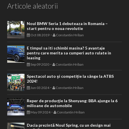
Articole aleatorii
Noul BMW Seria 1 debuteaza in Romania –
start pentru o noua revolutie
-
Oct 08 2019
Constantin Hriban
E timpul sa iti schimbi masina? 5 avantaje
pentru care merita sa cumperi auto rulate in
leasing
-
Sep 09 2020
Constantin Hriban
Spectacol auto și competiție la sânge la ATBS
2024!
-
Jun 03 2024
Constantin Hriban
Reper de producţie la Shenyang: BBA ajunge la 6
milioane de automobile
-
May 09 2024
Constantin Hriban
Dacia prezintă Noul Spring, cu un design mai