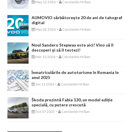
-
May 12 2026
Constantin Hriban
AUMOVIO sărbătorește 20 de ani de tahograf
digital
-
May 02 2026
Constantin Hriban
Noul Sandero Stepway este aici! Vino să îl
descoperi și să îl testezi!
-
Mar 13 2026
Constantin Hriban
Înmatriculările de autoturisme în Romania în
anul 2025
-
Jan 11 2026
Constantin Hriban
Škoda prezintă Fabia 130, un model ediție
specială, cu putere crescută
-
Oct 07 2025
Constantin Hriban