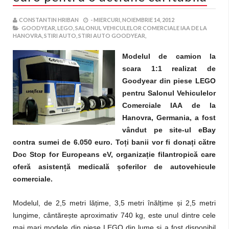
CONSTANTIN HRIBAN
-
MIERCURI, NOIEMBRIE 14, 2012
GOODYEAR,
LEGO,
SALONUL VEHICULELOR COMERCIALE IAA DE LA
HANOVRA,
STIRI AUTO,
STIRI AUTO GOODYEAR,
Modelul de camion la
scara 1:1 realizat de
Goodyear din piese LEGO
pentru Salonul Vehiculelor
Comerciale IAA de la
Hanovra, Germania, a fost
vândut pe site-ul eBay
contra sumei de 6.050 euro. To
ț
i banii vor fi dona
ț
i către
Doc Stop for Europeans eV, organiza
ț
ie filantropică care
oferă asisten
ț
ă medicală
ș
oferilor de autovehicule
comerciale.
Modelul, de 2,5 metri lă
ț
ime, 3,5 metri înăl
ț
ime
ș
i 2,5 metri
lungime, cântăre
ș
te aproximativ 740 kg, este unul dintre cele
mai mari modele din piese LEGO din lume
ș
i a fost disponibil