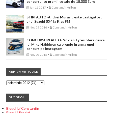
concursul cu premii totale de 15.000 Euro
-
Jan 11 2017
Constantin Hriban
STIRI AUTO-Andrei Murariu este castigatorul
unui Suzuki SX4 la Kiss FM
-
Nov 29 2016
Constantin Hriban
CONCURSURI AUTO-Nokian Tyres ofera casca
lui Mika Häkkinen ca premiu in urma unui
concurs pe Instagram
-
Nov 01 2016
Constantin Hriban
ARHIVĂ ARTICOLE
BLOGROLL
Blogul lui Constantin
Blogul Mihaelei