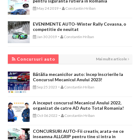
pentru siguranta rutiera in Romania
-
May 24 2019
Constantin Hriban
EVENIMENTE AUTO-Winter Rally Covasna, o
competitie de neuitat
-
Jan 30 2019
Constantin Hriban
CONCURSURI AUTO
Concursuri auto
Mai multe articole
Bătălia mecanicilor auto: încep înscrierile la
Concursul Mecanicul Anului 2023!
-
Sep 25 2023
Constantin Hriban
A inceput concursul Mecanicul Anului 2022,
organizat de catre AD Auto Total Romania!
-
Oct 06 2022
Constantin Hriban
CONCURSURI AUTO-Fii creativ, arata-ne ce
inseamna ALLGRIP pentru tine si intra in