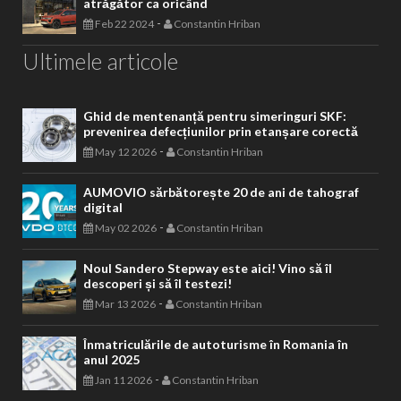
atrăgător ca oricând
-
Feb 22 2024
Constantin Hriban
Ultimele articole
Ghid de mentenanță pentru simeringuri SKF:
prevenirea defecțiunilor prin etanșare corectă
-
May 12 2026
Constantin Hriban
AUMOVIO sărbătorește 20 de ani de tahograf
digital
-
May 02 2026
Constantin Hriban
Noul Sandero Stepway este aici! Vino să îl
descoperi și să îl testezi!
-
Mar 13 2026
Constantin Hriban
Înmatriculările de autoturisme în Romania în
anul 2025
-
Jan 11 2026
Constantin Hriban