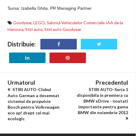
Sursa: Izabella Ghita, PR Managing Partner
Goodyear
,
LEGO
,
Salonul Vehiculelor Comerciale IAA de la
Hanovra
,
Stiri auto
,
Stiri auto Goodyear
Distribuie:
Urmatorul
Precedentul
STIRI AUTO-Clubul
STIRI AUTO-Seria 1
disponibila in premiera cu
Auto German a desemnat
BMW xDrive - noutati
sistemul de propulsie
importante pentru gama
Bosch pentru Volkswagen
BMW din noiembrie 2012
eco up! drept cel mai
ecologic