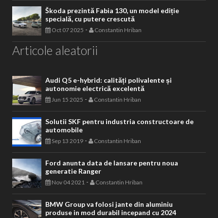
Škoda prezintă Fabia 130, un model ediție
specială, cu putere crescută
-
Oct 07 2025
Constantin Hriban
Articole aleatorii
Audi Q5 e-hybrid: calități polivalente și
autonomie electrică excelentă
-
Jun 15 2025
Constantin Hriban
Solutii SKF pentru industria constructoare de
automobile
-
Sep 13 2019
Constantin Hriban
Ford anunta data de lansare pentru noua
generatie Ranger
-
Nov 04 2021
Constantin Hriban
BMW Group va folosi jante din aluminiu
produse in mod durabil incepand cu 2024