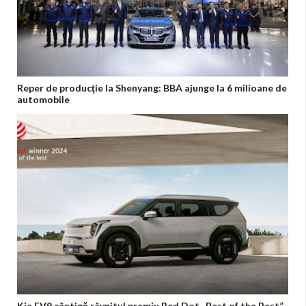
Reper de producţie la Shenyang: BBA ajunge la 6 milioane de
automobile
Kia EV9 câștigă râvnitul premiu Red Dot „Best of the Best”