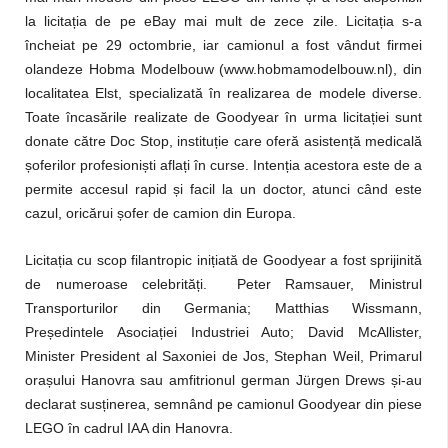
la licita
ț
ia de pe eBay mai mult de zece zile. Licita
ț
ia s-a
încheiat pe 29 octombrie, iar camionul a fost vândut firmei
olandeze Hobma Modelbouw (www.hobmamodelbouw.nl), din
localitatea Elst, specializată în realizarea de modele diverse.
Toate încasările realizate de Goodyear în urma licita
ț
iei sunt
donate către Doc Stop, institu
ț
ie care oferă asisten
ț
ă medicală
ș
oferilor profesioni
ș
ti afla
ț
i în curse. Inten
ț
ia acestora este de a
permite accesul rapid
ș
i facil la un doctor, atunci când este
cazul, oricărui
ș
ofer de camion din Europa.
Licita
ț
ia cu scop filantropic ini
ț
iată de Goodyear a fost sprijinită
de numeroase celebrită
ț
i. Peter Ramsauer, Ministrul
Transporturilor din Germania; Matthias Wissmann,
Pre
ș
edintele Asocia
ț
iei Industriei Auto; David McAllister,
Minister President al Saxoniei de Jos, Stephan Weil, Primarul
ora
ș
ului Hanovra
sau amfitrionul german Jürgen Drews
ș
i-au
declarat sus
ț
inerea, semnând pe camionul Goodyear din piese
LEGO în cadrul IAA din Hanovra.