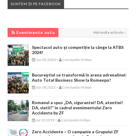
SUNTEM ȘI PE FACEBOOK
EVENIMENTE AUTO
Evenimente auto
Mai multe articole
Spectacol auto și competiție la sânge la ATBS
2024!
-
Jun 03 2024
Constantin Hriban
Bucureștiul se transformă în arena adrenalinei:
Auto Total Business Show la Romexpo!
-
Jun 08 2023
Constantin Hriban
Romanul a spus „DA, sigurantei! DA, atentiei!
DA, vietii!” in cadrul evenimentului Zero
Accidente by ZF
-
Jul 10 2019
Constantin Hriban
Zero Accidente – O campanie a Grupului ZF