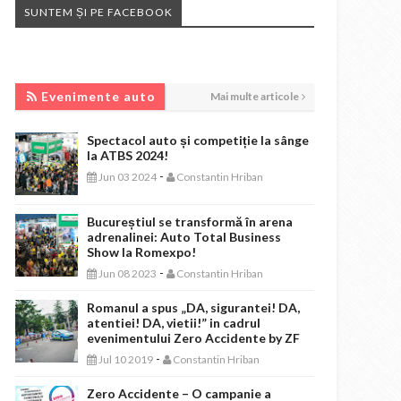
SUNTEM ȘI PE FACEBOOK
EVENIMENTE AUTO
Evenimente auto
Mai multe articole
Spectacol auto și competiție la sânge
la ATBS 2024!
-
Jun 03 2024
Constantin Hriban
Bucureștiul se transformă în arena
adrenalinei: Auto Total Business
Show la Romexpo!
-
Jun 08 2023
Constantin Hriban
Romanul a spus „DA, sigurantei! DA,
atentiei! DA, vietii!” in cadrul
evenimentului Zero Accidente by ZF
-
Jul 10 2019
Constantin Hriban
Zero Accidente – O campanie a