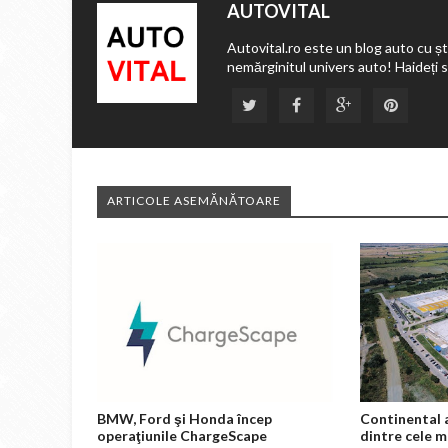
AUTOVITAL
Autovital.ro este un blog auto cu ști
nemărginitul univers auto! Haideți 
ARTICOLE ASEMĂNĂTOARE
BMW, Ford şi Honda încep
Continental 
operaţiunile ChargeScape
dintre cele m