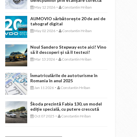
defecțiunilor prin etanșare corectă
-
May 12 2026
Constantin Hriban
AUMOVIO sărbătorește 20 de ani de
tahograf digital
-
May 02 2026
Constantin Hriban
Noul Sandero Stepway este aici! Vino
să îl descoperi și să îl testezi!
-
Mar 13 2026
Constantin Hriban
Înmatriculările de autoturisme în
Romania în anul 2025
-
Jan 11 2026
Constantin Hriban
Škoda prezintă Fabia 130, un model
ediție specială, cu putere crescută
-
Oct 07 2025
Constantin Hriban