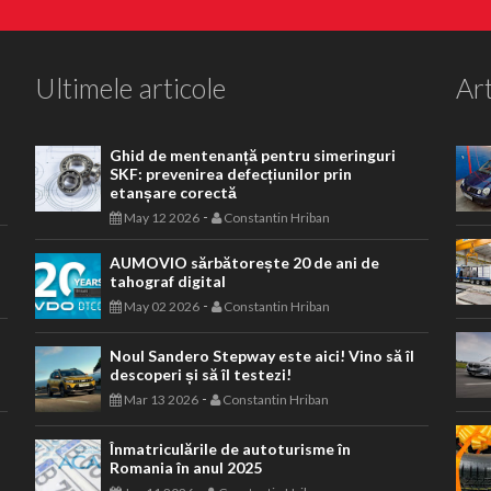
Ultimele articole
Art
Ghid de mentenanță pentru simeringuri
SKF: prevenirea defecțiunilor prin
etanșare corectă
-
May 12 2026
Constantin Hriban
AUMOVIO sărbătorește 20 de ani de
tahograf digital
-
May 02 2026
Constantin Hriban
Noul Sandero Stepway este aici! Vino să îl
descoperi și să îl testezi!
-
Mar 13 2026
Constantin Hriban
Înmatriculările de autoturisme în
Romania în anul 2025