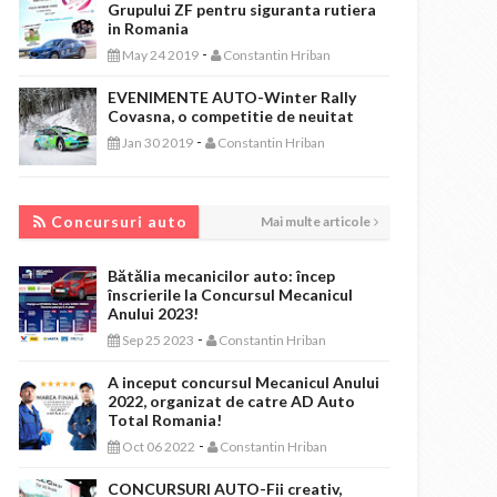
Grupului ZF pentru siguranta rutiera
in Romania
-
May 24 2019
Constantin Hriban
EVENIMENTE AUTO-Winter Rally
Covasna, o competitie de neuitat
-
Jan 30 2019
Constantin Hriban
CONCURSURI AUTO
Concursuri auto
Mai multe articole
Bătălia mecanicilor auto: încep
înscrierile la Concursul Mecanicul
Anului 2023!
-
Sep 25 2023
Constantin Hriban
A inceput concursul Mecanicul Anului
2022, organizat de catre AD Auto
Total Romania!
-
Oct 06 2022
Constantin Hriban
CONCURSURI AUTO-Fii creativ,