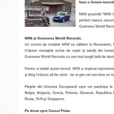
face o livrare-record
MINI prezintă "MINI G
perfect natura neconv
Guinness World Reco
MINI şi Guinness World Records.
Un convoi de modele MINI va călători la Rovaniemi, lo
Crăciun mesajele scrise de copiii şi adulţii din lumea
Guinness World Records cu cea mai lungă listă de dori
Pentru a stabili acest record, MINI a implicat reprezent
şi Moş Crăciun să fie uimit - iar el ştie cel mai bine c
Pieţele din Uniunea Europeană care vor participa la a
Belgia, Bulgaria, Grecia, Polonia, Slovenia, Republica
Rusia, SUA şi Singapore.
Pe drum spre Cercul Polar.