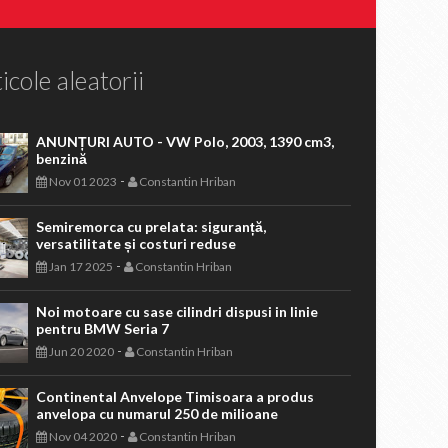
icole aleatorii
ANUNȚURI AUTO - VW Polo, 2003, 1390 cm3,
benzină
-
Nov 01 2023
Constantin Hriban
Semiremorca cu prelata: siguranță,
versatilitate și costuri reduse
-
Jan 17 2025
Constantin Hriban
Noi motoare cu sase cilindri dispusi in linie
pentru BMW Seria 7
-
Jun 20 2020
Constantin Hriban
Continental Anvelope Timisoara a produs
anvelopa cu numarul 250 de milioane
-
Nov 04 2020
Constantin Hriban