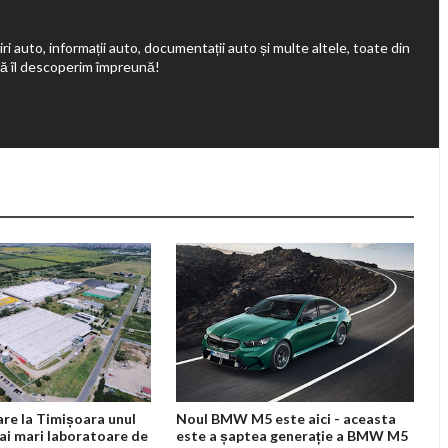
ri auto, informații auto, documentații auto și multe altele, toate din
să îl descoperim împreună!
are la Timișoara unul
Noul BMW M5 este aici - aceasta
ai mari laboratoare de
este a șaptea generație a BMW M5