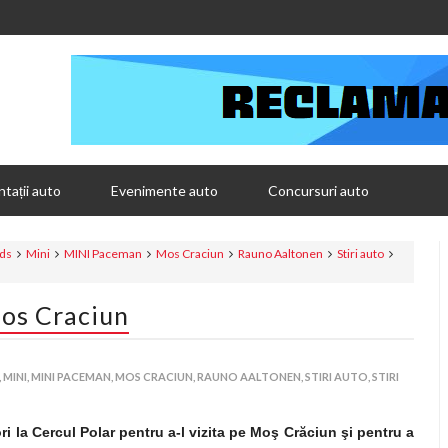
tații auto
Evenimente auto
Concursuri auto
ds
Mini
MINI Paceman
Mos Craciun
Rauno Aaltonen
Stiri auto
os Craciun
,
MINI,
MINI PACEMAN,
MOS CRACIUN,
RAUNO AALTONEN,
STIRI AUTO,
STIRI
i la Cercul Polar pentru a-l vizita pe Moş Crăciun şi pentru a