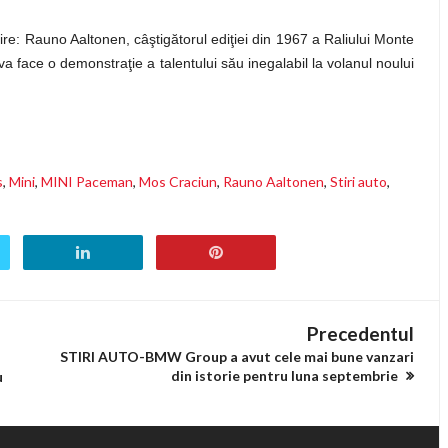
ire: Rauno Aaltonen, câştigătorul ediţiei din 1967 a Raliului Monte
a face o demonstraţie a talentului său inegalabil la volanul noului
s
,
Mini
,
MINI Paceman
,
Mos Craciun
,
Rauno Aaltonen
,
Stiri auto
,
Precedentul
STIRI AUTO-BMW Group a avut cele mai bune vanzari
din istorie pentru luna septembrie
u