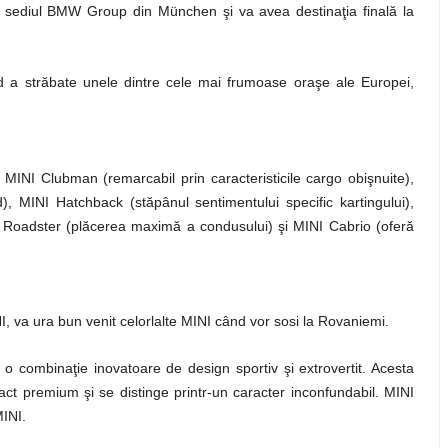
 sediul BMW Group din München şi va avea destinaţia finală la
d a străbate unele dintre cele mai frumoase oraşe ale Europei,
MINI Clubman (remarcabil prin caracteristicile cargo obişnuite),
), MINI Hatchback (stăpânul sentimentului specific kartingului),
 Roadster (plăcerea maximă a condusului) şi MINI Cabrio (oferă
va ura bun venit celorlalte MINI când vor sosi la Rovaniemi.
o combinaţie inovatoare de design sportiv şi extrovertit. Acesta
ct premium şi se distinge printr-un caracter inconfundabil. MINI
MINI.