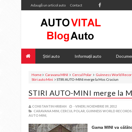
Adaugă un articol auto
Contact
Știri auto
Informații auto
Documen
Home
Caravana MINI
Cercul Polar
Guinness World Recor
Stiri auto Mini
STIRI AUTO-MINI merge la Mos Craciun
STIRI AUTO-MINI merge la M
CONSTANTIN HRIBAN
-
VINERI, NOIEMBRIE 09, 2012
CARAVANA MINI,
CERCUL POLAR,
GUINNESS WORLD RECORDS
AUTO MINI,
Gama MINI va călător