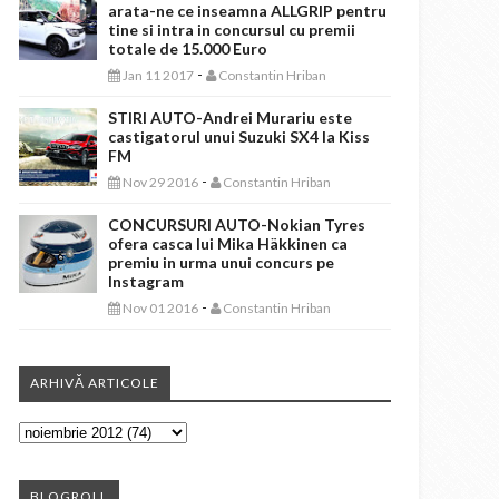
arata-ne ce inseamna ALLGRIP pentru
tine si intra in concursul cu premii
totale de 15.000 Euro
-
Jan 11 2017
Constantin Hriban
STIRI AUTO-Andrei Murariu este
castigatorul unui Suzuki SX4 la Kiss
FM
-
Nov 29 2016
Constantin Hriban
CONCURSURI AUTO-Nokian Tyres
ofera casca lui Mika Häkkinen ca
premiu in urma unui concurs pe
Instagram
-
Nov 01 2016
Constantin Hriban
ARHIVĂ ARTICOLE
BLOGROLL