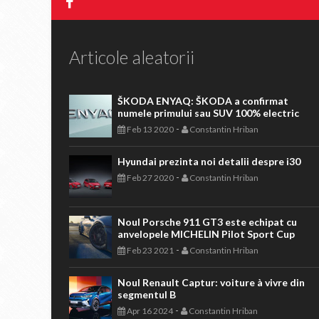
Articole aleatorii
ŠKODA ENYAQ: ŠKODA a confirmat
numele primului sau SUV 100% electric
-
Feb 13 2020
Constantin Hriban
Hyundai prezinta noi detalii despre i30
-
Feb 27 2020
Constantin Hriban
Noul Porsche 911 GT3 este echipat cu
anvelopele MICHELIN Pilot Sport Cup
-
Feb 23 2021
Constantin Hriban
Noul Renault Captur: voiture à vivre din
segmentul B
-
Apr 16 2024
Constantin Hriban