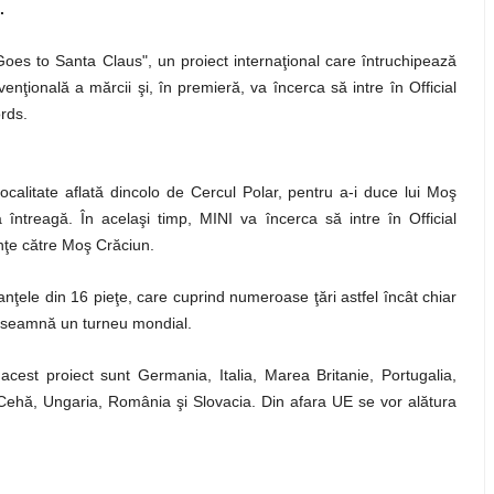
.
oes to Santa Claus", un proiect internaţional care întruchipează
enţională a mărcii şi, în premieră, va încerca să intre în Official
rds.
calitate aflată dincolo de Cercul Polar, pentru a-i duce lui Moş
 întreagă. În acelaşi timp, MINI va încerca să intre în Official
nţe către Moş Crăciun.
anţele din 16 pieţe, care cuprind numeroase ţări astfel încât chiar
e înseamnă un turneu mondial.
cest proiect sunt Germania, Italia, Marea Britanie, Portugalia,
 Cehă, Ungaria, România şi Slovacia. Din afara UE se vor alătura