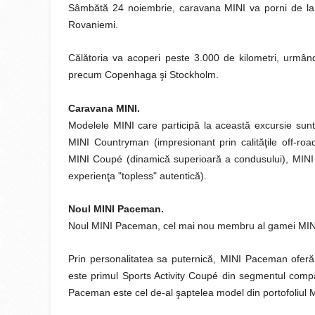
Sâmbătă 24 noiembrie, caravana MINI va porni de la
Rovaniemi.
Călătoria va acoperi peste 3.000 de kilometri, urmân
precum Copenhaga şi Stockholm.
Caravana MINI.
Modelele MINI care participă la această excursie sunt 
MINI Countryman (impresionant prin calităţile off-road
MINI Coupé (dinamică superioară a condusului), MINI
experienţa "topless" autentică).
Noul MINI Paceman.
Noul MINI Paceman, cel mai nou membru al gamei MINI, 
Prin personalitatea sa puternică, MINI Paceman oferă 
este primul Sports Activity Coupé din segmentul compa
Paceman este cel de-al şaptelea model din portofoliul 