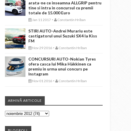
arata-ne ce inseamna ALLGRIP pentru
tine si intra in concursul cu premii
totale de 15.000 Euro
-
Jan 11 2017
Constantin Hriban
STIRI AUTO-Andrei Murariu este
castigatorul unui Suzuki SX4 la Kiss
FM
-
Nov 29 2016
Constantin Hriban
CONCURSURI AUTO-Nokian Tyres
ofera casca lui Mika Häkkinen ca
premiu in urma unui concurs pe
Instagram
-
Nov 01 2016
Constantin Hriban
ARHIVĂ ARTICOLE
BLOGROLL