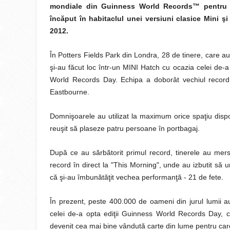
mondiale din Guinness World Records™ pentru
încăput în habitaclul unei versiuni clasice Mini 
2012.
În Potters Fields Park din Londra, 28 de tinere, care au
şi-au făcut loc într-un MINI Hatch cu ocazia celei de-
World Records Day. Echipa a doborât vechiul record d
Eastbourne.
Domnişoarele au utilizat la maximum orice spaţiu dispon
reuşit să plaseze patru persoane în portbagaj.
După ce au sărbătorit primul record, tinerele au mers l
record în direct la "This Morning", unde au izbutit să u
că şi-au îmbunătăţit vechea performanţă - 21 de fete.
În prezent, peste 400.000 de oameni din jurul lumii au
celei de-a opta ediţii Guinness World Records Day,
devenit cea mai bine vândută carte din lume pentru care