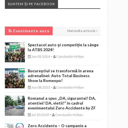
SUNTEM ȘI PE FACEBOOK
EVENIMENTE AUTO
Evenimente auto
Mai multe articole
Spectacol auto și competiție la sânge
la ATBS 2024!
-
Jun 03 2024
Constantin Hriban
Bucureștiul se transformă în arena
adrenalinei: Auto Total Business
Show la Romexpo!
-
Jun 08 2023
Constantin Hriban
Romanul a spus „DA, sigurantei! DA,
atentiei! DA, vietii!” in cadrul
evenimentului Zero Accidente by ZF
-
Jul 10 2019
Constantin Hriban
Zero Accidente – O campanie a