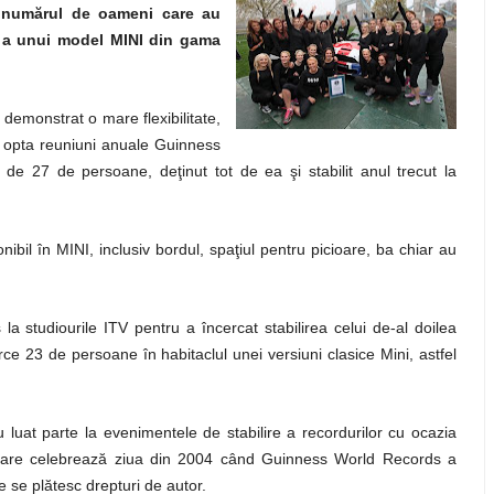
 numărul de oameni care au
şi a unui model MINI din gama
 demonstrat o mare flexibilitate,
a opta reuniuni anuale Guinness
e 27 de persoane, deţinut tot de ea şi stabilit anul trecut la
ibil în MINI, inclusiv bordul, spaţiul pentru picioare, ba chiar au
a studiourile ITV pentru a încercat stabilirea celui de-al doilea
rce 23 de persoane în habitaclul unei versiuni clasice Mini, astfel
 luat parte la evenimentele de stabilire a recordurilor cu ocazia
 care celebrează ziua din 2004 când Guinness World Records a
 se plătesc drepturi de autor.