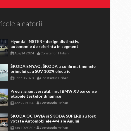
icole aleatorii
Hyundai INSTER - design distinctiv,
autonomie de referinta in segment
-
Aug 14 2024
Constantin Hriban
ŠKODA ENYAQ: ŠKODA a confirmat numele
primului sau SUV 100% electric
-
Feb 13 2020
Constantin Hriban
Precis, sigur, versatil: noul BMW X3 parcurge
etapele testelor dinamice
-
Apr 22 2024
Constantin Hriban
ŠKODA OCTAVIA si ŠKODA SUPERB au fost
votate Automobilele 4×4 ale Anului
-
Jun 10 2020
Constantin Hriban