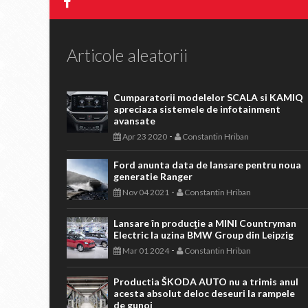
Articole aleatorii
Cumparatorii modelelor SCALA si KAMIQ
apreciaza sistemele de infotainment
avansate
-
Apr 23 2020
Constantin Hriban
Ford anunta data de lansare pentru noua
generatie Ranger
-
Nov 04 2021
Constantin Hriban
Lansare în producţie a MINI Countryman
Electric la uzina BMW Group din Leipzig
-
Mar 01 2024
Constantin Hriban
Productia ŠKODA AUTO nu a trimis anul
acesta absolut deloc deseuri la rampele
de gunoi