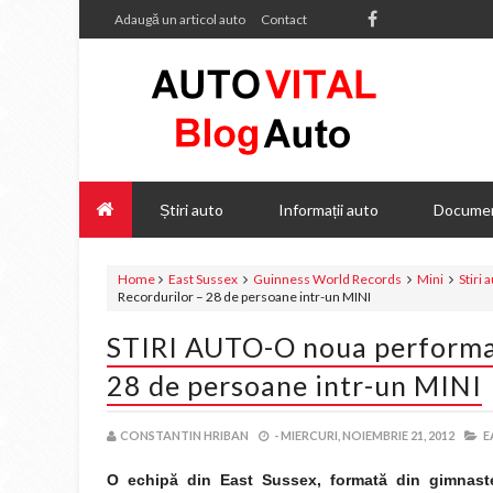
Adaugă un articol auto
Contact
Știri auto
Informații auto
Documen
Home
East Sussex
Guinness World Records
Mini
Stiri 
Recordurilor – 28 de persoane intr-un MINI
STIRI AUTO-O noua performan
28 de persoane intr-un MINI
CONSTANTIN HRIBAN
-
MIERCURI, NOIEMBRIE 21, 2012
E
O echipă din East Sussex, formată din gimnast