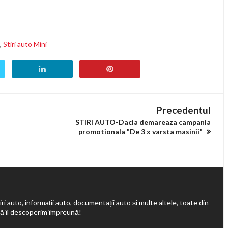
,
Stiri auto Mini
Precedentul
STIRI AUTO-Dacia demareaza campania
promotionala "De 3 x varsta masinii"
ri auto, informații auto, documentații auto și multe altele, toate din
să îl descoperim împreună!