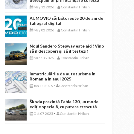
defecțiunilor prin etanșare corectă
-
May 12 2026
Constantin Hriban
AUMOVIO sărbătorește 20 de ani de
tahograf digital
-
May 02 2026
Constantin Hriban
Noul Sandero Stepway este aici! Vino
să îl descoperi și să îl testezi!
-
Mar 13 2026
Constantin Hriban
Înmatriculările de autoturisme în
Romania în anul 2025
-
Jan 11 2026
Constantin Hriban
Škoda prezintă Fabia 130, un model
ediție specială, cu putere crescută
-
Oct 07 2025
Constantin Hriban