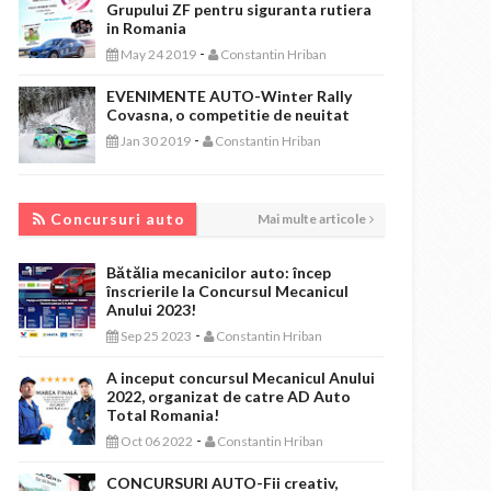
Grupului ZF pentru siguranta rutiera
in Romania
-
May 24 2019
Constantin Hriban
EVENIMENTE AUTO-Winter Rally
Covasna, o competitie de neuitat
-
Jan 30 2019
Constantin Hriban
CONCURSURI AUTO
Concursuri auto
Mai multe articole
Bătălia mecanicilor auto: încep
înscrierile la Concursul Mecanicul
Anului 2023!
-
Sep 25 2023
Constantin Hriban
A inceput concursul Mecanicul Anului
2022, organizat de catre AD Auto
Total Romania!
-
Oct 06 2022
Constantin Hriban
CONCURSURI AUTO-Fii creativ,