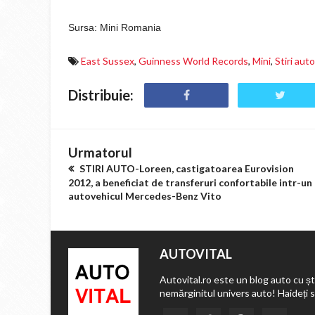
Sursa: Mini Romania
East Sussex
,
Guinness World Records
,
Mini
,
Stiri auto
Distribuie:
Urmatorul
STIRI AUTO-Loreen, castigatoarea Eurovision
2012, a beneficiat de transferuri confortabile intr-un
autovehicul Mercedes-Benz Vito
AUTOVITAL
Autovital.ro este un blog auto cu ști
nemărginitul univers auto! Haideți 