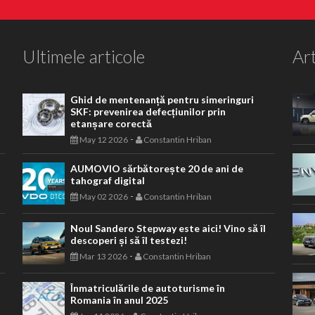
Ultimele articole
Art
Ghid de mentenanță pentru simeringuri
SKF: prevenirea defecțiunilor prin
etanșare corectă
-
May 12 2026
Constantin Hriban
AUMOVIO sărbătorește 20 de ani de
tahograf digital
-
May 02 2026
Constantin Hriban
Noul Sandero Stepway este aici! Vino să îl
descoperi și să îl testezi!
-
Mar 13 2026
Constantin Hriban
Înmatriculările de autoturisme în
Romania în anul 2025