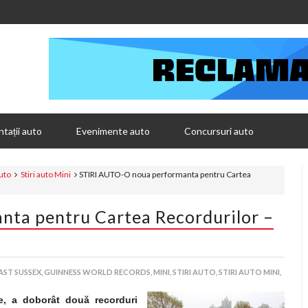
tații auto
Evenimente auto
Concursuri auto
auto
Stiri auto Mini
STIRI AUTO-O noua performanta pentru Cartea
ta pentru Cartea Recordurilor –
AST SUSSEX,
GUINNESS WORLD RECORDS,
MINI,
STIRI AUTO,
STIRI AUTO MINI,
e, a doborât două recorduri