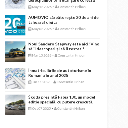
defecțiunilor prin etanșare corectă
-
May 12 2026
Constantin Hriban
AUMOVIO sărbătorește 20 de ani de
tahograf digital
-
May 02 2026
Constantin Hriban
Noul Sandero Stepway este aici! Vino
să îl descoperi și să îl testezi!
-
Mar 13 2026
Constantin Hriban
Înmatriculările de autoturisme în
Romania în anul 2025
-
Jan 11 2026
Constantin Hriban
Škoda prezintă Fabia 130, un model
ediție specială, cu putere crescută
-
Oct 07 2025
Constantin Hriban