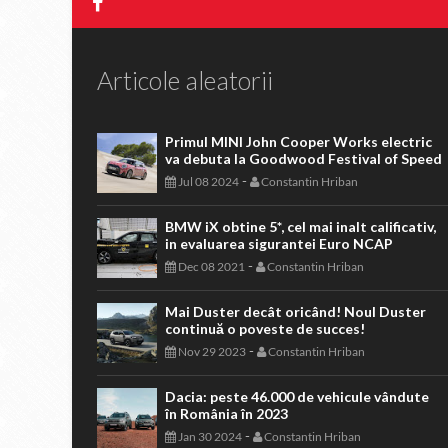
Articole aleatorii
Primul MINI John Cooper Works electric
va debuta la Goodwood Festival of Speed
-
Jul 08 2024
Constantin Hriban
BMW iX obtine 5*, cel mai inalt calificativ,
in evaluarea sigurantei Euro NCAP
-
Dec 08 2021
Constantin Hriban
Mai Duster decât oricând! Noul Duster
continuă o poveste de succes!
-
Nov 29 2023
Constantin Hriban
Dacia: peste 46.000 de vehicule vândute
în România în 2023
-
Jan 30 2024
Constantin Hriban