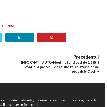
Stiri auto
Precedentul
INFORMATII AUTO-Noul motor diesel de 1,6 litri
continua procesul de reinnoire a sistemelor de
propulsie Opel
ri auto, informații auto, documentații auto și multe altele, toate din
 să îl descoperim împreună!