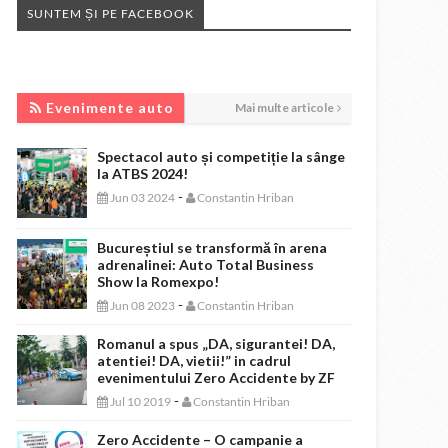
SUNTEM ȘI PE FACEBOOK
EVENIMENTE AUTO
Evenimente auto
Mai multe articole
Spectacol auto și competiție la sânge
la ATBS 2024!
-
Jun 03 2024
Constantin Hriban
Bucureștiul se transformă în arena
adrenalinei: Auto Total Business
Show la Romexpo!
-
Jun 08 2023
Constantin Hriban
Romanul a spus „DA, sigurantei! DA,
atentiei! DA, vietii!” in cadrul
evenimentului Zero Accidente by ZF
-
Jul 10 2019
Constantin Hriban
Zero Accidente – O campanie a