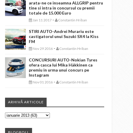
arata-ne ce inseamna ALLGRIP pentru
tine si intra in concursul cu premii
totale de 15.000 Euro
-
Jan 11 2017
Constantin Hriban
STIRI AUTO-Andrei Murariu este
castigatorul unui Suzuki SX4 la Kiss
FM
-
Nov 29 2016
Constantin Hriban
CONCURSURI AUTO-Nokian Tyres
ofera casca lui Mika Häkkinen ca
premiu in urma unui concurs pe
Instagram
-
Nov 01 2016
Constantin Hriban
ARHIVĂ ARTICOLE
BLOGROLL