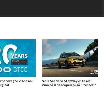
bătorește 20 de ani
Noul Sandero Stepway este aici!
igital
Vino să îl descoperi și să îl testezi!