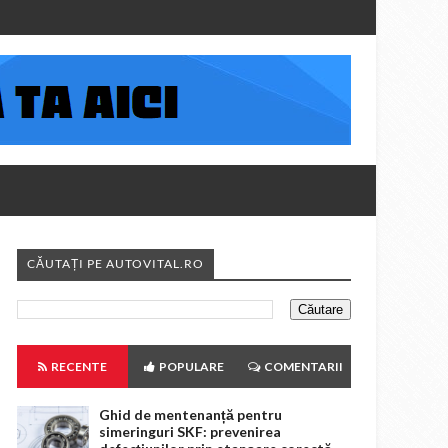
CĂUTAȚI PE AUTOVITAL.RO
RECENTE
POPULARE
COMENTARII
Ghid de mentenanță pentru
simeringuri SKF: prevenirea