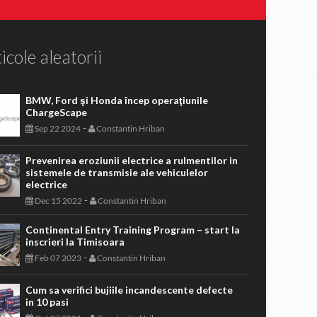
icole aleatorii
BMW, Ford şi Honda încep operaţiunile
ChargeScape
-
Sep 22 2024
Constantin Hriban
Prevenirea eroziunii electrice a rulmentilor in
sistemele de transmisie ale vehiculelor
electrice
-
Dec 15 2022
Constantin Hriban
Continental Entry Training Program – start la
inscrieri la Timisoara
-
Feb 07 2023
Constantin Hriban
Cum sa verifici bujiile incandescente defecte
in 10 pasi