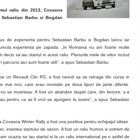
mul raliu din 2013, Covasna
ru Sebastian Barbu si Bogdan
us de experienta pentru Sebastian Barbu si Bogdan Iancu iar
cumula experienta pe zapada. „In Romania nu am foarte multe
decis sa iau startul in acest raliu. Planurile mele de viitor includ
i parcursi aici sunt foarte utili”, a spus Sebastian Barbu.
e un Renault Clio RS, a fost nevoit sa se retraga din cursa in
ie mai moi, care erau montate pe doua tipuri de jante diferite.
 nu se invarteau. A fost un abandon stupid care, din fericire, s-a
rau pentru ca as fi vrut sa ajungem la sosire”, a spus Sebastian
la Covasna Winter Rally a fost una pozitiva pentru echipajul sibian.
inaintea startului de sezon. A fost un raliu frumos si extrem de
m ocazia sa iau startul si la un raliu international pe o astfel de