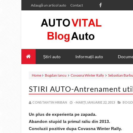
Adaugă un articol auto
Contact
Știri auto
Informații auto
Documen
Home
Bogdan Iancu
Covasna Winter Rally
Sebastian Barb
STIRI AUTO-Antrenament util
CONSTANTIN HRIBAN
-
MARȚI, IANUARIE 22, 2013
BOGDA
Un plus de experienta pe zapada.
Abandon stupid la primul raliu din 2013.
Concluzii pozitive dupa Covasna Winter Rally.