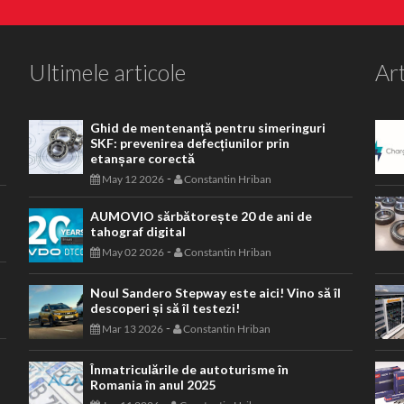
Ultimele articole
Art
Ghid de mentenanță pentru simeringuri
SKF: prevenirea defecțiunilor prin
etanșare corectă
-
May 12 2026
Constantin Hriban
AUMOVIO sărbătorește 20 de ani de
tahograf digital
-
May 02 2026
Constantin Hriban
Noul Sandero Stepway este aici! Vino să îl
descoperi și să îl testezi!
-
Mar 13 2026
Constantin Hriban
Înmatriculările de autoturisme în
Romania în anul 2025