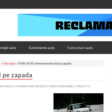
tații auto
Evenimente auto
Concursuri auto
u
Stiri auto
STIRI AUTO-Antrenament util pe zapada
 pe zapada
N IANCU,
COVASNA WINTER RALLY,
SEBASTIAN BARBU,
STIRI AUTO,