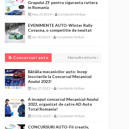
Grupului ZF pentru siguranta rutiera
in Romania
-
May 24 2019
Constantin Hriban
EVENIMENTE AUTO-Winter Rally
Covasna, o competitie de neuitat
-
Jan 30 2019
Constantin Hriban
CONCURSURI AUTO
Concursuri auto
Mai multe articole
Bătălia mecanicilor auto: încep
înscrierile la Concursul Mecanicul
Anului 2023!
-
Sep 25 2023
Constantin Hriban
A inceput concursul Mecanicul Anului
2022, organizat de catre AD Auto
Total Romania!
-
Oct 06 2022
Constantin Hriban
CONCURSURI AUTO-Fii creativ,